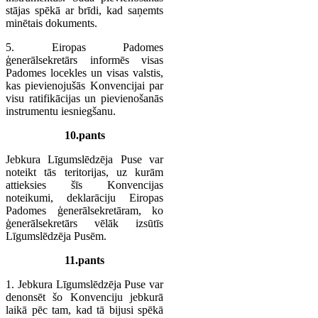
stājas spēkā ar brīdi, kad saņemts
minētais dokuments.
5. Eiropas Padomes
ģenerālsekretārs informēs visas
Padomes locekles un visas valstis,
kas pievienojušās Konvencijai par
visu ratifikācijas un pievienošanās
instrumentu iesniegšanu.
10.pants
Jebkura Līgumslēdzēja Puse var
noteikt tās teritorijas, uz kurām
attieksies šīs Konvencijas
noteikumi, deklarāciju Eiropas
Padomes ģenerālsekretāram, ko
ģenerālsekretārs vēlāk izsūtīs
Līgumslēdzēja Pusēm.
11.pants
1. Jebkura Līgumslēdzēja Puse var
denonsēt šo Konvenciju jebkurā
laikā pēc tam, kad tā bijusi spēkā