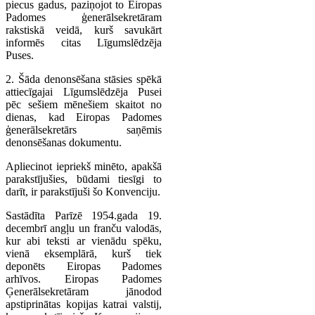
piecus gadus, paziņojot to Eiropas
Padomes ģenerālsekretāram
rakstiskā veidā, kurš savukārt
informēs citas Līgumslēdzēja
Puses.
2. Šāda denonsēšana stāsies spēkā
attiecīgajai Līgumslēdzēja Pusei
pēc sešiem mēnešiem skaitot no
dienas, kad Eiropas Padomes
ģenerālsekretārs saņēmis
denonsēšanas dokumentu.
Apliecinot iepriekš minēto, apakšā
parakstījušies, būdami tiesīgi to
darīt, ir parakstījuši šo Konvenciju.
Sastādīta Parīzē 1954.gada 19.
decembrī angļu un franču valodās,
kur abi teksti ar vienādu spēku,
vienā eksemplārā, kurš tiek
deponēts Eiropas Padomes
arhīvos. Eiropas Padomes
Ģenerālsekretāram jānodod
apstiprinātas kopijas katrai valstij,