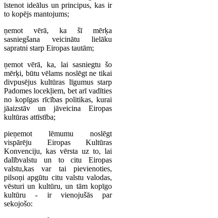
īstenot ideālus un principus, kas ir
to kopējs mantojums;
ņemot vērā, ka šī mērķa
sasniegšana veicinātu lielāku
sapratni starp Eiropas tautām;
ņemot vērā, ka, lai sasniegtu šo
mērķi, būtu vēlams noslēgt ne tikai
divpusējus kultūras līgumus starp
Padomes locekļiem, bet arī vadīties
no kopīgas rīcības politikas, kurai
jāaizstāv un jāveicina Eiropas
kultūras attīstība;
pieņemot lēmumu noslēgt
vispārēju Eiropas Kultūras
Konvenciju, kas vērsta uz to, lai
dalībvalstu un to citu Eiropas
valstu,kas var tai pievienoties,
pilsoņi apgūtu citu valstu valodas,
vēsturi un kultūru, un tām kopīgo
kultūru - ir vienojušās par
sekojošo: