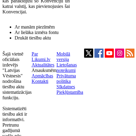
kas parakstījusi šo Konvenciju un
katrai valstij, kas pievienojusies šai
Konvencijai.
Ar manām piezīmēm
Ar lielāka izmēra fontu
Drukāt tiesību aktu
Šajā vietnē
Par
Mobilā
oficiālais
Likumi.lv
versija
izdevējs
Aktualitātes
Lietošanas
"Latvijas
Atsauksmēm
noteikumi
Vēstnesis"
Apmācības
Privātuma
nodrošina
Kontakti
politika
tiesību aktu
Sīkdatnes
sistematizācijas
Piekļūstamība
funkciju.
Sistematizēti
tiesību akti ir
informatīvi.
Pretrunu
gadījumā
vadās pēc