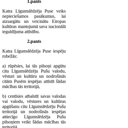
1.pants
Katra Līgumslēdzēja Puse veiks
nepieciešamos pasākumus, lai
aizsargātu un veicinātu Eiropas
kultūras mantojumā sava nacionālā
ieguldījuma attīstību.
2.pants
Katra Līgumslēdzēja Puse iespēju
robežās:
a) rūpēsies, lai tās pilsoņi apgūtu
citu Līgumslēdzēju Pušu valodu,
vēsturi un kultūru un nodrošinās
citām Pusēm iespējas attīstīt šādas
mācības tās teritorijā,
b) centīsies atbalstīt savas valodas
vai valodu, vēstures un kultūras
apgūšanu citu Līgumslēdzēju Pušu
teritorijā un nodrošinās iespējas
attiecīgo Līgumslēdzēja Pušu
pilsoņiem veikt šādas mācības tās
teritorijā.