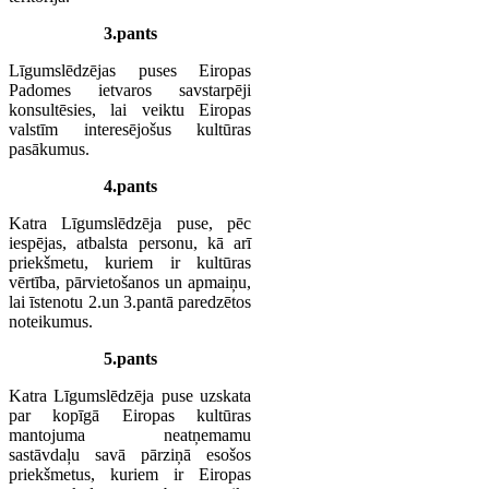
3.pants
Līgumslēdzējas puses Eiropas
Padomes ietvaros savstarpēji
konsultēsies, lai veiktu Eiropas
valstīm interesējošus kultūras
pasākumus.
4.pants
Katra Līgumslēdzēja puse, pēc
iespējas, atbalsta personu, kā arī
priekšmetu, kuriem ir kultūras
vērtība, pārvietošanos un apmaiņu,
lai īstenotu 2.un 3.pantā paredzētos
noteikumus.
5.pants
Katra Līgumslēdzēja puse uzskata
par kopīgā Eiropas kultūras
mantojuma neatņemamu
sastāvdaļu savā pārziņā esošos
priekšmetus, kuriem ir Eiropas