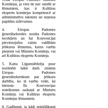
Komitejai, ja vien tie nav saistīti ar
lēmumiem, kas ir Kultūras
ekspertu komitejas kompetencē ar
administratīvu raksturu un neprasa
papildus izdevumus.
4. Eiropas Padomes
ģenerālsekretārs nosūta Padomes
locekļiem un šai Konvencijai
pievienojušos valstu valdībām
jebkurus lēmumus, kurus varētu
pieņemt vai Ministru Komiteja, vai
arī Kultūras ekspertu Komiteja.
5. Katra Līgumslēdzēja puse
nozīmētā laikā darīs zināmu
Eiropas Padomes
ģenerālsekretāram par jebkuru
darbību, ko tā varētu veikt, lai
īstenotu šīs Konvencijas
noteikumus saskaņā ar Ministru
Komiteju vai Kultūras ekspertu
Komitejas lēmumiem.
6. Gadījumā, ja kādi priekšlikumi