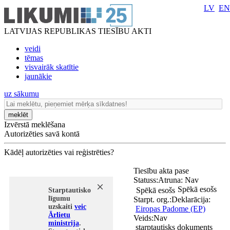
LV
EN
LATVIJAS REPUBLIKAS TIESĪBU AKTI
veidi
tēmas
visvairāk skatītie
jaunākie
uz sākumu
meklēt
Izvērstā meklēšana
Autorizēties savā kontā
Kādēļ autorizēties vai reģistrēties?
Tiesību akta pase
Statuss:
Atruna:
Nav
Spēkā esošs
Spēkā esošs
Starptautisko
līgumu
Starpt. org.:
Deklarācija:
uzskaiti
veic
Eiropas Padome (EP)
Ārlietu
Veids:
Nav
ministrija
.
starptautisks dokuments