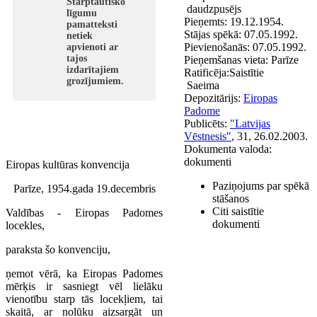
Starptautisko
daudzpusējs
līgumu
Pieņemts:
19.12.1954.
pamatteksti
Stājas spēkā:
07.05.1992.
netiek
Pievienošanās:
07.05.1992.
apvienoti ar
tajos
Pieņemšanas vieta:
Parīze
izdarītajiem
Ratificēja:
Saistītie
grozījumiem.
Saeima
Depozitārijs:
Eiropas
Padome
Publicēts:
"Latvijas
Vēstnesis"
, 31, 26.02.2003.
Dokumenta valoda:
dokumenti
Eiropas kultūras konvencija
Paziņojums par spēkā
Parīze, 1954.gada 19.decembris
stāšanos
Citi saistītie
Valdības - Eiropas Padomes
dokumenti
locekles,
paraksta šo konvenciju,
ņemot vērā, ka Eiropas Padomes
mērķis ir sasniegt vēl lielāku
vienotību starp tās locekļiem, tai
skaitā, ar nolūku aizsargāt un