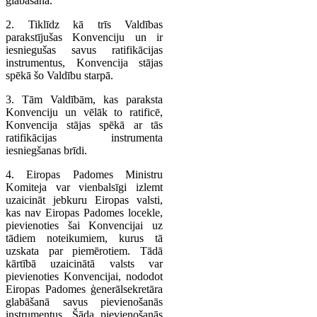
glabāšanā.
2. Tiklīdz kā trīs Valdības
parakstījušas Konvenciju un ir
iesniegušas savus ratifikācijas
instrumentus, Konvencija stājas
spēkā šo Valdību starpā.
3. Tām Valdībām, kas paraksta
Konvenciju un vēlāk to ratificē,
Konvencija stājas spēkā ar tās
ratifikācijas instrumenta
iesniegšanas brīdi.
4. Eiropas Padomes Ministru
Komiteja var vienbalsīgi izlemt
uzaicināt jebkuru Eiropas valsti,
kas nav Eiropas Padomes locekle,
pievienoties šai Konvencijai uz
tādiem noteikumiem, kurus tā
uzskata par piemērotiem. Tādā
kārtībā uzaicinātā valsts var
pievienoties Konvencijai, nododot
Eiropas Padomes ģenerālsekretāra
glabāšanā savus pievienošanās
instrumentus. Šāda pievienošanās