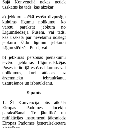
Šajā Konvencijā nekas netiek
uzskatīts kā tāds, kas aizskar:
a) jebkuru spēkā esošu divpusīgu
kultūras līgumu nolikumu, ko
varētu parakstīt jebkura no
Līgumslēdzēja Pusēm, vai tāds,
kas uzskata par nevēlamu noslēgt
jebkuru šādu līgumu jebkurai
Līgumslēdzēja Pusei, vai
b) jebkuras personas pienākumu
ievērot jebkuras Līgumslēdzējas
Puses teritorijā esošos likumus vai
nolikumus, kuri attiecas uz
ārzemnieku iebraukšanu,
uzturēšanos un izbraukšanu.
9.pants
1. Šī Konvencija būs atklāta
Eiropas Padomes locekļu
parakstīšanai. To jāratificē un
ratifikācijas instrumenti jāiesniedz
Eiropas Padomes ģenerālsekretāra