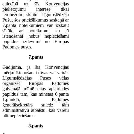
attiecībā uz šīs Konvencijas
pielietojumu interesē tikai
ierobežotu skaitu Līgumslēdzēja
Pušu, šos priekšlikumus saskaņā ar
7.panta noteikumiem var izskatīt
sīkāk, ar noteikumu, ka tā
īstenošanai nebūs nepieciešami
papildus izdevumi no Eiropas
Padomes puses.
7.pants
Gadījumā, ja šīs Konvencijas
mērķu īstenošanai divas vai vairāk
Līgumslēdzējas Puses vēlas
organizēt Eiropas Padomes
galvenajā mītnē citas apspriedes
papildus tām, kas minētas 6.panta
1.punktā, Padomes
ģenerālsekretārs sniedz tām
administratīvu atbalstu, kas varētu
būt nepieciešams.
8.pants