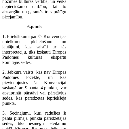
nozīmes kultūras vērtība, un veiks
nepieciešamo darbību, lai to
aizsargātu un garantēs to saprātīgu
pieejamību.
6.pants
1. Priekšlikumi par šīs Konvencijas
noteikumu pielietošanu un
jautājumi, kas saistīti ar tās
interpretāciju, tiks izskatīti Eiropas
Padomes kultūras ekspertu
komitejas sēdēs.
2. Jebkura valsts, kas nav Eiropas
Padomes locekle, un kas
pievienojusies šai Konvencijai
saskaņā ar 9.panta 4.punktu, var
apstiprināt pārstāvi vai pārstāvjus
sēdēs, kas paredzētas iepriekšējā
punktā.
3. Secinājumi, kuri radušies šī
panta pirmajā punktā paredzētajās
sēdēs, tiks iesniegti ieteikumu
veidā Eiropas Padomes Ministru