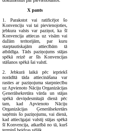
dokumentus par pievienošanos.
X pants
1. Parakstot vai ratificējot šo
Konvenciju vai tai pievienojoties,
jebkura valsts var paziņot, ka šī
Konvencija attiecas uz visām vai
dažām teritorijām, par kuru
starptautiskajām attiecībām tā
atbildīga. Tāds paziņojums stājas
spēkā reizē ar šīs Konvencijas
stāšanos spēkā šai valstī.
2. Jebkurā laikā pēc iepriekš
norādītā tāda attiecināšana var
rasties ar paziņojuma starpniecību
uz Apvienoto Nāciju Organizācijas
Ģenerālsekretāra vārda un stājas
spēkā deviņdesmitajā dienā pēc
tam, kad Apvienoto Nāciju
Organizācijas Ģenerālsekretārs
saņēmis šo paziņojumu, vai dienā,
kad attiecīgajai valstij stājas spēkā
šī Konvencija, atkarībā no tā, kurš
termiņš beidzas vēlāk.