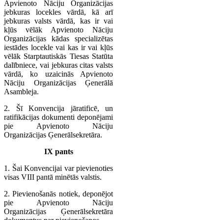
Apvienoto Nāciju Organizācijas
jebkuras locekles vārdā, kā arī
jebkuras valsts vārdā, kas ir vai
kļūs vēlāk Apvienoto Nāciju
Organizācijas kādas specializētas
iestādes locekle vai kas ir vai kļūs
vēlāk Starptautiskās Tiesas Statūta
dalībniece, vai jebkuras citas valsts
vārdā, ko uzaicinās Apvienoto
Nāciju Organizācijas Ģenerālā
Asambleja.
2. Šī Konvencija jāratificē, un
ratifikācijas dokumenti deponējami
pie Apvienoto Nāciju
Organizācijas Ģenerālsekretāra.
IX pants
1. Šai Konvencijai var pievienoties
visas VIII pantā minētās valstis.
2. Pievienošanās notiek, deponējot
pie Apvienoto Nāciju
Organizācijas Ģenerālsekretāra