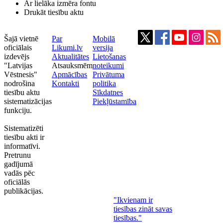
Ar lielāka izmēra fontu
Drukāt tiesību aktu
Šajā vietnē
Par
Mobilā
oficiālais
Likumi.lv
versija
izdevējs
Aktualitātes
Lietošanas
"Latvijas
Atsauksmēm
noteikumi
Vēstnesis"
Apmācības
Privātuma
nodrošina
Kontakti
politika
tiesību aktu
Sīkdatnes
sistematizācijas
Piekļūstamība
funkciju.
Sistematizēti
tiesību akti ir
informatīvi.
Pretrunu
gadījumā
vadās pēc
oficiālās
publikācijas.
"Ikvienam ir
tiesības zināt savas
tiesības."