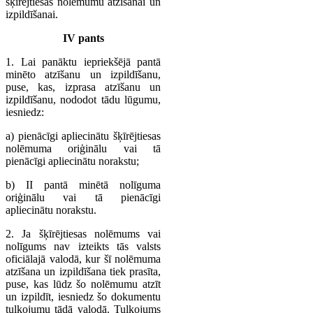
šķīrējtiesas nolēmumu atzīšanai un
izpildīšanai.
IV pants
1. Lai panāktu iepriekšējā pantā
minēto atzīšanu un izpildīšanu,
puse, kas, izprasa atzīšanu un
izpildīšanu, nododot tādu lūgumu,
iesniedz:
a) pienācīgi apliecinātu šķīrējtiesas
nolēmuma oriģinālu vai tā
pienācīgi apliecinātu norakstu;
b) II pantā minētā nolīguma
oriģinālu vai tā pienācīgi
apliecinātu norakstu.
2. Ja šķīrējtiesas nolēmums vai
nolīgums nav izteikts tās valsts
oficiālajā valodā, kur šī nolēmuma
atzīšana un izpildīšana tiek prasīta,
puse, kas lūdz šo nolēmumu atzīt
un izpildīt, iesniedz šo dokumentu
tulkojumu tādā valodā. Tulkojums