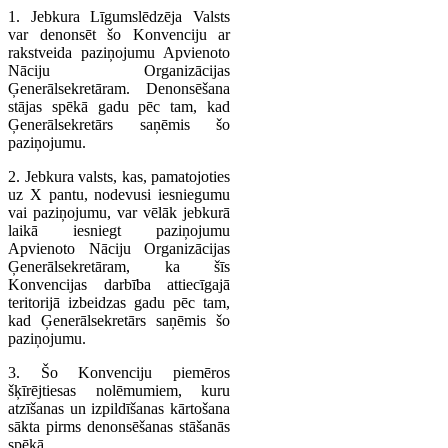
1. Jebkura Līgumslēdzēja Valsts
var denonsēt šo Konvenciju ar
rakstveida paziņojumu Apvienoto
Nāciju Organizācijas
Ģenerālsekretāram. Denonsēšana
stājas spēkā gadu pēc tam, kad
Ģenerālsekretārs saņēmis šo
paziņojumu.
2. Jebkura valsts, kas, pamatojoties
uz X pantu, nodevusi iesniegumu
vai paziņojumu, var vēlāk jebkurā
laikā iesniegt paziņojumu
Apvienoto Nāciju Organizācijas
Ģenerālsekretāram, ka šīs
Konvencijas darbība attiecīgajā
teritorijā izbeidzas gadu pēc tam,
kad Ģenerālsekretārs saņēmis šo
paziņojumu.
3. Šo Konvenciju piemēros
šķīrējtiesas nolēmumiem, kuru
atzīšanas un izpildīšanas kārtošana
sākta pirms denonsēšanas stāšanās
spēkā.