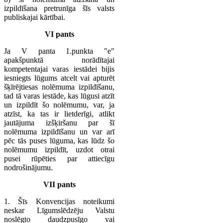
izpildīšana pretrunīga šīs valsts
publiskajai kārtībai.
VI pants
Ja V panta 1.punkta "e"
apakšpunktā norādītajai
kompetentajai varas iestādei bijis
iesniegts lūgums atcelt vai apturēt
šķīrējtiesas nolēmuma izpildīšanu,
tad tā varas iestāde, kas lūgusi atzīt
un izpildīt šo nolēmumu, var, ja
atzīst, ka tas ir lietderīgi, atlikt
jautājuma izšķiršanu par šī
nolēmuma izpildīšanu un var arī
pēc tās puses lūguma, kas lūdz šo
nolēmumu izpildīt, uzdot otrai
pusei rūpēties par attiecīgu
nodrošinājumu.
VII pants
1. Šīs Konvencijas noteikumi
neskar Līgumslēdzēju Valstu
noslēgto daudzpusīgo vai