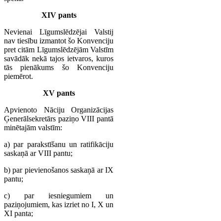
XIV pants
Nevienai Līgumslēdzējai Valstij
nav tiesību izmantot šo Konvenciju
pret citām Līgumslēdzējām Valstīm
savādāk nekā tajos ietvaros, kuros
tās pienākums šo Konvenciju
piemērot.
XV pants
Apvienoto Nāciju Organizācijas
Ģenerālsekretārs paziņo VIII pantā
minētajām valstīm:
a) par parakstīšanu un ratifikāciju
saskaņā ar VIII pantu;
b) par pievienošanos saskaņā ar IX
pantu;
c) par iesniegumiem un
paziņojumiem, kas izriet no I, X un
XI panta;