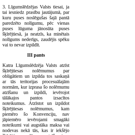
3. Līgumslēdzējas Valsts tiesai, ja
tai iesniedz prasību jautājumā, par
kuru puses noslēgušas šajā pantā
paredzēto nolīgumu, pēc vienas
puses lūguma jānosūta puses
šķīrējtiesā, ja neatzīs, ka minētais
nolīgums nederīgs, zaudējis spēku
vai to nevar izpildīt.
III pants
Katra Līgumslēdzēja Valsts atzīst
šķīrējtiesas nolēmumus par
obligātiem un izpilda tos saskaņā
ar tās teritorijas procesuālajām
normām, kur izprasa šo nolēmumu
atzīšanu un izpildi, ievērojot
tālākajos pantos izsacītos
noteikumus. Atzīstot un izpildot
šķīrējtiesas nolēmumus, kam
piemēro šo Konvenciju, nav
jāpiemēro ievērojami smagāki
noteikumi vai augstāka maksa vai
nodevas nekā tās, kas ir iekšējo