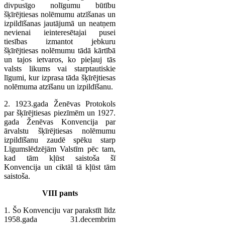
divpusīgo nolīgumu būtību
šķīrējtiesas nolēmumu atzīšanas un
izpildīšanas jautājumā un neatņem
nevienai ieinteresētajai pusei
tiesības izmantot jebkuru
šķīrējtiesas nolēmumu tādā kārtībā
un tajos ietvaros, ko pieļauj tās
valsts likums vai starptautiskie
līgumi, kur izprasa tāda šķīrējtiesas
nolēmuma atzīšanu un izpildīšanu.
2. 1923.gada Ženēvas Protokols
par šķīrējtiesas piezīmēm un 1927.
gada Ženēvas Konvencija par
ārvalstu šķīrējtiesas nolēmumu
izpildīšanu zaudē spēku starp
Līgumslēdzējām Valstīm pēc tam,
kad tām kļūst saistoša šī
Konvencija un ciktāl tā kļūst tām
saistoša.
VIII pants
1. Šo Konvenciju var parakstīt līdz
1958.gada 31.decembrim