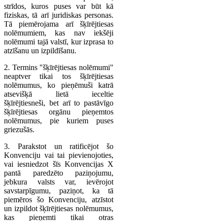
strīdos, kuros puses var būt kā
fiziskas, tā arī juridiskas personas.
Tā piemērojama arī šķīrējtiesas
nolēmumiem, kas nav iekšēji
nolēmumi tajā valstī, kur izprasa to
atzīšanu un izpildīšanu.
2. Termins "šķīrējtiesas nolēmumi"
neaptver tikai tos šķīrējtiesas
nolēmumus, ko pieņēmuši katrā
atsevišķā lietā ieceltie
šķīrējtiesneši, bet arī to pastāvīgo
šķīrējtiesas orgānu pieņemtos
nolēmumus, pie kuriem puses
griezušās.
3. Parakstot un ratificējot šo
Konvenciju vai tai pievienojoties,
vai iesniedzot šīs Konvencijas X
pantā paredzēto paziņojumu,
jebkura valsts var, ievērojot
savstarpīgumu, paziņot, ka tā
piemēros šo Konvenciju, atzīstot
un izpildot šķīrējtiesas nolēmumus,
kas pieņemti tikai otras