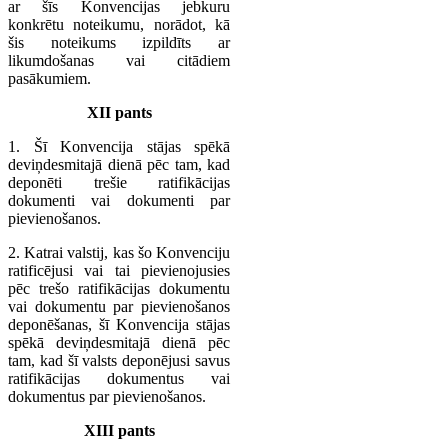
ar šīs Konvencijas jebkuru
konkrētu noteikumu, norādot, kā
šis noteikums izpildīts ar
likumdošanas vai citādiem
pasākumiem.
XII pants
1. Šī Konvencija stājas spēkā
deviņdesmitajā dienā pēc tam, kad
deponēti trešie ratifikācijas
dokumenti vai dokumenti par
pievienošanos.
2. Katrai valstij, kas šo Konvenciju
ratificējusi vai tai pievienojusies
pēc trešo ratifikācijas dokumentu
vai dokumentu par pievienošanos
deponēšanas, šī Konvencija stājas
spēkā deviņdesmitajā dienā pēc
tam, kad šī valsts deponējusi savus
ratifikācijas dokumentus vai
dokumentus par pievienošanos.
XIII pants