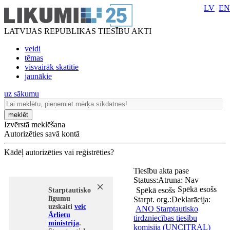
LV
EN
LATVIJAS REPUBLIKAS TIESĪBU AKTI
veidi
tēmas
visvairāk skatītie
jaunākie
uz sākumu
meklēt
Izvērstā meklēšana
Autorizēties savā kontā
Kādēļ autorizēties vai reģistrēties?
Tiesību akta pase
Statuss:
Atruna:
Nav
Spēkā esošs
Spēkā esošs
Starptautisko
līgumu
Starpt. org.:
Deklarācija:
uzskaiti
veic
ANO Starptautisko
Ārlietu
tirdzniecības tiesību
ministrija
.
komisija (UNCITRAL)