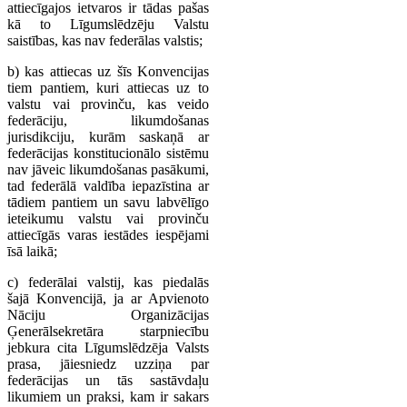
attiecīgajos ietvaros ir tādas pašas
kā to Līgumslēdzēju Valstu
saistības, kas nav federālas valstis;
b) kas attiecas uz šīs Konvencijas
tiem pantiem, kuri attiecas uz to
valstu vai provinču, kas veido
federāciju, likumdošanas
jurisdikciju, kurām saskaņā ar
federācijas konstitucionālo sistēmu
nav jāveic likumdošanas pasākumi,
tad federālā valdība iepazīstina ar
tādiem pantiem un savu labvēlīgo
ieteikumu valstu vai provinču
attiecīgās varas iestādes iespējami
īsā laikā;
c) federālai valstij, kas piedalās
šajā Konvencijā, ja ar Apvienoto
Nāciju Organizācijas
Ģenerālsekretāra starpniecību
jebkura cita Līgumslēdzēja Valsts
prasa, jāiesniedz uzziņa par
federācijas un tās sastāvdaļu
likumiem un praksi, kam ir sakars