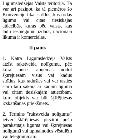
Līgumslēdzējas Valsts teritorijā. Tā
var arī paziņot, ka tā piemēros šo
Konvenciju tikai strīdos, kas rodas
līgumu vai citās tiesiskajās
attiecībās, kuras pēc valsts, kas
tādu iesniegumu izdara, nacionālā
likuma ir komerciālas.
II pants
1. Katra Līgumslēdzēja Valsts
atzīst rakstveida nolīgumu, pēc
kura puses apņemas nodot
šķīrējtiesām visus vai kādus
strīdus, kas radušies vai var rasties
starp tām sakarā ar kādām līguma
vai citām tiesiskajām attiecībām,
kuru objekts var būt šķīrējtiesas
izskatīšanas priekšmets.
2. Termins "rakstveida nolīgums"
ietver šķīrējtiesas piezīmi pušu
parakstītajā līgumā vai šķīrējtiesas
nolīgumā vai apmainoties vēstulēm
vai telegrammām.