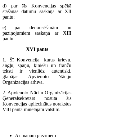
d) par šīs Konvencijas spēkā
stāšanās datumu saskaņā ar XII
pantu;
e) par denonsēšanām un
paziņojumiem saskaņā ar XIII
pantu.
XVI pants
1. Šī Konvencija, kuras krievu,
angļu, spāņu, ķīniešu un franču
teksti ir vienlīdz autentiski,
glabājas Apvienoto Nāciju
Organizācijas arhīvā.
2. Apvienoto Nāciju Organizācijas
Ģenerālsekretārs nosūta šīs
Konvencijas apliecinātus norakstus
VIII pantā minētajām valstīm.
Ar manām piezīmēm