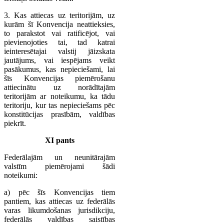
3. Kas attiecas uz teritorijām, uz
kurām šī Konvencija neattieksies,
to parakstot vai ratificējot, vai
pievienojoties tai, tad katrai
ieinteresētajai valstij jāizskata
jautājums, vai iespējams veikt
pasākumus, kas nepieciešami, lai
šīs Konvencijas piemērošanu
attiecinātu uz norādītajām
teritorijām ar noteikumu, ka tādu
teritoriju, kur tas nepieciešams pēc
konstitūcijas prasībām, valdības
piekrīt.
XI pants
Federālajām un neunitārajām
valstīm piemērojami šādi
noteikumi:
a) pēc šīs Konvencijas tiem
pantiem, kas attiecas uz federālās
varas likumdošanas jurisdikciju,
federālās valdības saistības