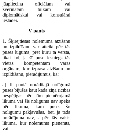
jāapliecina oficiālam vai
zvērinātam tulkam vai
diplomātiskai vai konsulārai
iestādei.
V pants
1. Šķīrējtiesas nolēmuma atzīšanu
un izpildīšanu var atteikt pēc tās
puses lūguma, pret kuru tā vērsta,
tikai tad, ja šī puse iesniegs tās
vietas kompetentam varas
orgānam, kur izprasa atzīšanu un
izpildīšanu, pierādījumus, ka:
a) II pantā norādītajā nolīgumā
puses bijušas kaut kādā ziņā rīcības
nespējīgas pēc tām piemērojamā
likuma vai šis nolīgums nav spēkā
pēc likuma, kam puses šo
nolīgumu pakļāvušas, bet, ja tāda
norādījuma nav, - pēc tās valsts
likuma, kur nolēmums pieņemts,
vai