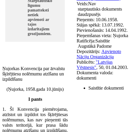
Starptautisko
Veids:
Nav
līgumu
starptautisks dokuments
pamatteksti
daudzpusējs
netiek
Pieņemts:
10.06.1958.
apvienoti ar
tajos
Stājas spēkā:
13.07.1992.
izdarītajiem
Pievienošanās:
14.04.1992.
grozījumiem.
Pieņemšanas vieta:
Ņujorka
Ratificēja:
Saistītie
Augstākā Padome
Depozitārijs:
Apvienoto
Nāciju Organizācija
Publicēts:
"Latvijas
Vēstnesis"
, 50, 01.04.2003.
Ņujorkas Konvencija par ārvalstu
Dokumenta valoda:
šķīrējtiesu nolēmumu atzīšanu un
dokumenti
izpildīšanu
Saistītie dokumenti
(Ņujorka, 1958.gada 10.jūnijs)
I pants
1. Šī Konvencija piemērojama,
atzīstot un izpildot tos šķīrējtiesas
nolēmumus, kas nav pieņemti tās
valsts teritorijā, kur prasa šādu
nolēmumu atzīšanu un izpildīšanu,