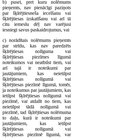
b) pusei, pret kuru nolēmums
pieņemts, nav pienācīgi paziņots
par šķīrējtiesneša iecelšanu vai
šķīrējtiesas izskatīšanu vai arī tā
citu iemeslu dēļ nav varējusi
iesniegt savus paskaidrojumus, vai
c) norādītais nolēmums pieņemts
par strīdu, kas nav paredzēts
šķīrējtiesas nolīguma vai
šķīrējtiesas piezīmes līgumā
noteikumos vai neatbilst tiem, vai
arī tajā ir noteikumi par
jautājumiem, kas neietilpst
šķīrējtiesas nolīgumā vai
šķīrējtiesas piezīmē līgumā, tomēr,
ja noteikumus par jautājumiem, kas
ietilpst šķīrējtiesas nolīgumā vai
piezīmē, var atdalīt no tiem, kas
neietilpst tādā nolīgumā vai
piezīmē, tad šķīrējtiesas nolēmuma
to daļu, kurā ir noteikumi par
jautājumiem, kas ietilpst
šķīrējtiesas nolīgumā vai
šķīrējtiesas piezīmē līgumā, var