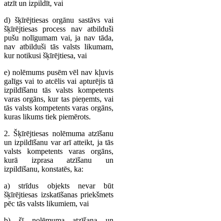
atzīt un izpildīt, vai
d) šķīrējtiesas orgānu sastāvs vai
šķīrējtiesas process nav atbilduši
pušu nolīgumam vai, ja nav tāda,
nav atbilduši tās valsts likumam,
kur notikusi šķīrējtiesa, vai
e) nolēmums pusēm vēl nav kļuvis
galīgs vai to atcēlis vai apturējis tā
izpildīšanu tās valsts kompetents
varas orgāns, kur tas pieņemts, vai
tās valsts kompetents varas orgāns,
kuras likums tiek piemērots.
2. Šķīrējtiesas nolēmuma atzīšanu
un izpildīšanu var arī atteikt, ja tās
valsts kompetents varas orgāns,
kurā izprasa atzīšanu un
izpildīšanu, konstatēs, ka:
a) strīdus objekts nevar būt
šķīrējtiesas izskatīšanas priekšmets
pēc tās valsts likumiem, vai
b) šī nolēmuma atzīšana un