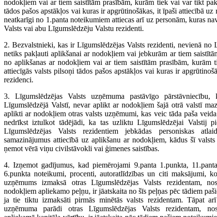
nodokļiem vai ar tiem saistītām prasībām, kurām tiek vai var tikt pakļ
tādos pašos apstākļos vai kuras ir apgrūtinošākas, it īpaši attiecībā uz
neatkarīgi no 1.panta noteikumiem attiecas arī uz personām, kuras n
Valsts vai abu Līgumslēdzēju Valstu rezidenti.
2. Bezvalstnieki, kas ir Līgumslēdzējas Valsts rezidenti, nevienā n
netiks pakļauti aplikšanai ar nodokļiem vai jebkurām ar tiem saistītā
no aplikšanas ar nodokļiem vai ar tiem saistītām prasībām, kurām ti
attiecīgās valsts pilsoņi tādos pašos apstākļos vai kuras ir apgrūtinošāk
rezidenci.
3. Līgumslēdzējas Valsts uzņēmuma pastāvīgo pārstāvniecību, 
Līgumslēdzējā Valstī, nevar aplikt ar nodokļiem šajā otrā valstī maz
aplikti ar nodokļiem otras valsts uzņēmumi, kas veic tāda paša veid
nedrīkst iztulkot tādējādi, ka tas uzliktu Līgumslēdzējai Valstij p
Līgumslēdzējas Valsts rezidentiem jebkādas personiskas atlai
samazinājumus attiecībā uz aplikšanu ar nodokļiem, kādus šī valsts 
ņemot vērā viņu civilstāvokli vai ģimenes saistības.
4. Izņemot gadījumus, kad piemērojami 9.panta 1.punkta, 11.panta
6.punkta noteikumi, procenti, autoratlīdzības un citi maksājumi, k
uzņēmums izmaksā otras Līgumslēdzējas Valsts rezidentam, n
nodokļiem apliekamo peļņu, ir jāatskaita no šīs peļņas pēc tādiem pa
ja tie tiktu izmaksāti pirmās minētās valsts rezidentam. Tāpat ar
uzņēmuma parādi otras Līgumslēdzējas Valsts rezidentam, n