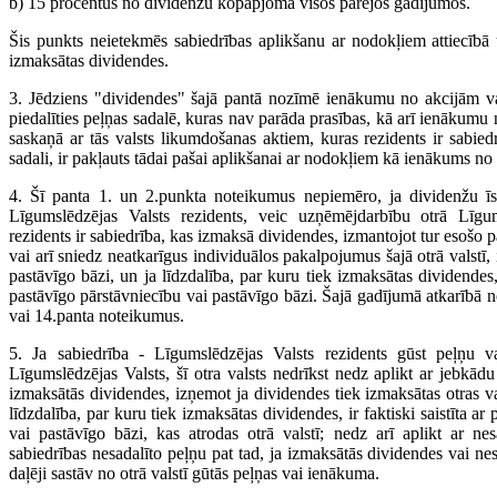
b) 15 procentus no dividenžu kopapjoma visos pārējos gadījumos.
Šis punkts neietekmēs sabiedrības aplikšanu ar nodokļiem attiecībā 
izmaksātas dividendes.
3. Jēdziens "dividendes" šajā pantā nozīmē ienākumu no akcijām v
piedalīties peļņas sadalē, kuras nav parāda prasības, kā arī ienākumu 
saskaņā ar tās valsts likumdošanas aktiem, kuras rezidents ir sabied
sadali, ir pakļauts tādai pašai aplikšanai ar nodokļiem kā ienākums no
4. Šī panta 1. un 2.punkta noteikumus nepiemēro, ja dividenžu īst
Līgumslēdzējas Valsts rezidents, veic uzņēmējdarbību otrā Līgum
rezidents ir sabiedrība, kas izmaksā dividendes, izmantojot tur esošo 
vai arī sniedz neatkarīgus individuālos pakalpojumus šajā otrā valstī, 
pastāvīgo bāzi, un ja līdzdalība, par kuru tiek izmaksātas dividendes, i
pastāvīgo pārstāvniecību vai pastāvīgo bāzi. Šajā gadījumā atkarībā 
vai 14.panta noteikumus.
5. Ja sabiedrība - Līgumslēdzējas Valsts rezidents gūst peļņu 
Līgumslēdzējas Valsts, šī otra valsts nedrīkst nedz aplikt ar jebkādu
izmaksātās dividendes, izņemot ja dividendes tiek izmaksātas otras v
līdzdalība, par kuru tiek izmaksātas dividendes, ir faktiski saistīta ar
vai pastāvīgo bāzi, kas atrodas otrā valstī; nedz arī aplikt ar nes
sabiedrības nesadalīto peļņu pat tad, ja izmaksātās dividendes vai nes
daļēji sastāv no otrā valstī gūtās peļņas vai ienākuma.