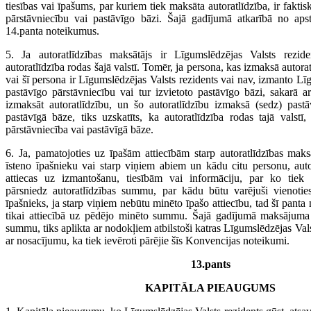
tiesības vai īpašums, par kuriem tiek maksāta autoratlīdzība, ir faktiski
pārstāvniecību vai pastāvīgo bāzi. Šajā gadījumā atkarībā no aps
14.panta noteikumus.
5. Ja autoratlīdzības maksātājs ir Līgumslēdzējas Valsts reziden
autoratlīdzība rodas šajā valstī. Tomēr, ja persona, kas izmaksā autorat
vai šī persona ir Līgumslēdzējas Valsts rezidents vai nav, izmanto Lī
pastāvīgo pārstāvniecību vai tur izvietoto pastāvīgo bāzi, sakarā a
izmaksāt autoratlīdzību, un šo autoratlīdzību izmaksā (sedz) pastā
pastāvīgā bāze, tiks uzskatīts, ka autoratlīdzība rodas tajā valstī
pārstāvniecība vai pastāvīgā bāze.
6. Ja, pamatojoties uz īpašām attiecībām starp autoratlīdzības maks
īsteno īpašnieku vai starp viņiem abiem un kādu citu personu, aut
attiecas uz izmantošanu, tiesībām vai informāciju, par ko tiek m
pārsniedz autoratlīdzības summu, par kādu būtu varējuši vienotie
īpašnieks, ja starp viņiem nebūtu minēto īpašo attiecību, tad šī panta
tikai attiecībā uz pēdējo minēto summu. Šajā gadījumā maksājuma 
summu, tiks aplikta ar nodokļiem atbilstoši katras Līgumslēdzējas Va
ar nosacījumu, ka tiek ievēroti pārējie šīs Konvencijas noteikumi.
13.pants
KAPITĀLA PIEAUGUMS