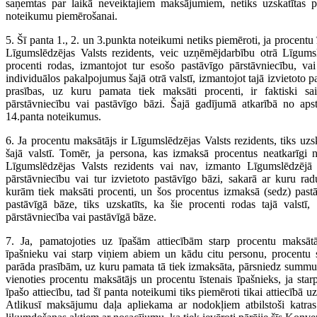
saņemtas par laikā neveiktajiem maksājumiem, netiks uzskatītas p
noteikumu piemērošanai.
5. Šī panta 1., 2. un 3.punkta noteikumi netiks piemēroti, ja procentu ī
Līgumslēdzējas Valsts rezidents, veic uzņēmējdarbību otrā Līgumsl
procenti rodas, izmantojot tur esošo pastāvīgo pārstāvniecību, vai
individuālos pakalpojumus šajā otrā valstī, izmantojot tajā izvietoto 
prasības, uz kuru pamata tiek maksāti procenti, ir faktiski sai
pārstāvniecību vai pastāvīgo bāzi. Šajā gadījumā atkarībā no aps
14.panta noteikumus.
6. Ja procentu maksātājs ir Līgumslēdzējas Valsts rezidents, tiks uzsk
šajā valstī. Tomēr, ja persona, kas izmaksā procentus neatkarīgi n
Līgumslēdzējas Valsts rezidents vai nav, izmanto Līgumslēdzējā 
pārstāvniecību vai tur izvietoto pastāvīgo bāzi, sakarā ar kuru rad
kurām tiek maksāti procenti, un šos procentus izmaksā (sedz) pastā
pastāvīgā bāze, tiks uzskatīts, ka šie procenti rodas tajā valstī,
pārstāvniecība vai pastāvīgā bāze.
7. Ja, pamatojoties uz īpašām attiecībām starp procentu maksāt
īpašnieku vai starp viņiem abiem un kādu citu personu, procentu 
parāda prasībām, uz kuru pamata tā tiek izmaksāta, pārsniedz summu,
vienoties procentu maksātājs un procentu īstenais īpašnieks, ja sta
īpašo attiecību, tad šī panta noteikumi tiks piemēroti tikai attiecībā
Atlikusī maksājumu daļa apliekama ar nodokļiem atbilstoši katras