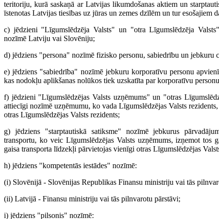
teritoriju, kurā saskaņā ar Latvijas likumdošanas aktiem un starptauti
īstenotas Latvijas tiesības uz jūras un zemes dzīlēm un tur esošajiem 
c) jēdzieni "Līgumslēdzēja Valsts" un "otra Līgumslēdzēja Valsts
nozīmē Latviju vai Slovēniju;
d) jēdziens "persona" nozīmē fizisko personu, sabiedrību un jebkuru 
e) jēdziens "sabiedrība" nozīmē jebkuru korporatīvu personu apvienī
kas nodokļu aplikšanas nolūkos tiek uzskatīta par korporatīvu person
f) jēdzieni "Līgumslēdzējas Valsts uzņēmums" un "otras Līgumslēd
attiecīgi nozīmē uzņēmumu, ko vada Līgumslēdzējas Valsts rezident
otras Līgumslēdzējas Valsts rezidents;
g) jēdziens "starptautiskā satiksme" nozīmē jebkurus pārvadāju
transportu, ko veic Līgumslēdzējas Valsts uzņēmums, izņemot tos g
gaisa transporta līdzekļi pārvietojas vienīgi otras Līgumslēdzējas Valst
h) jēdziens "kompetentās iestādes" nozīmē:
(i) Slovēnijā - Slovēnijas Republikas Finansu ministriju vai tās pilnvar
(ii) Latvijā - Finansu ministriju vai tās pilnvarotu pārstāvi;
i) jēdziens "pilsonis" nozīmē: