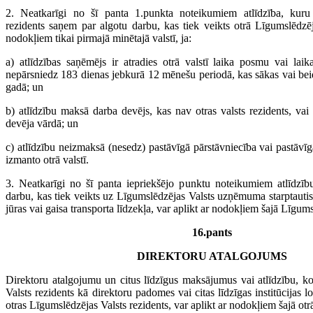
2. Neatkarīgi no šī panta 1.punkta noteikumiem atlīdzība, kuru
rezidents saņem par algotu darbu, kas tiek veikts otrā Līgumslēdzējā
nodokļiem tikai pirmajā minētajā valstī, ja:
a) atlīdzības saņēmējs ir atradies otrā valstī laika posmu vai l
nepārsniedz 183 dienas jebkurā 12 mēnešu periodā, kas sākas vai bei
gadā; un
b) atlīdzību maksā darba devējs, kas nav otras valsts rezidents, vai
devēja vārdā; un
c) atlīdzību neizmaksā (nesedz) pastāvīgā pārstāvniecība vai pastāvī
izmanto otrā valstī.
3. Neatkarīgi no šī panta iepriekšējo punktu noteikumiem atlīdzī
darbu, kas tiek veikts uz Līgumslēdzējas Valsts uzņēmuma starptauti
jūras vai gaisa transporta līdzekļa, var aplikt ar nodokļiem šajā Līgums
16.pants
DIREKTORU ATALGOJUMS
Direktoru atalgojumu un citus līdzīgus maksājumus vai atlīdzību, 
Valsts rezidents kā direktoru padomes vai citas līdzīgas institūcijas lo
otras Līgumslēdzējas Valsts rezidents, var aplikt ar nodokļiem šajā otrā