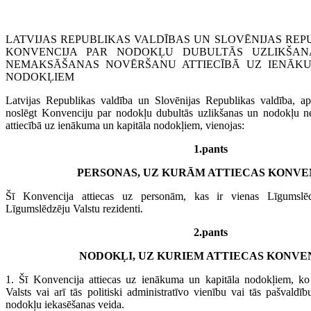
LATVIJAS REPUBLIKAS VALDĪBAS UN SLOVĒNIJAS REP
KONVENCIJA PAR NODOKĻU DUBULTĀS UZLIKŠA
NEMAKSĀŠANAS NOVĒRŠANU ATTIECĪBĀ UZ IENĀK
NODOKĻIEM
Latvijas Republikas valdība un Slovēnijas Republikas valdība, ap
noslēgt Konvenciju par nodokļu dubultās uzlikšanas un nodokļu 
attiecībā uz ienākuma un kapitāla nodokļiem, vienojas:
1.pants
PERSONAS, UZ KURĀM ATTIECAS KONVE
Šī Konvencija attiecas uz personām, kas ir vienas Līgumslē
Līgumslēdzēju Valstu rezidenti.
2.pants
NODOKĻI, UZ KURIEM ATTIECAS KONVE
1. Šī Konvencija attiecas uz ienākuma un kapitāla nodokļiem, ko
Valsts vai arī tās politiski administratīvo vienību vai tās pašvaldī
nodokļu iekasēšanas veida.