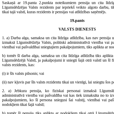
Saskaņā ar 19.panta 2.punkta noteikumiem pensija un cita līdzī
Līgumslēdzējas Valsts rezidents par iepriekš veikto algoto darbu, t
tikai tajā valstī, kuras rezidents ir pensijas vai atlīdzības saņēmējs.
19.pants
VALSTS DIENESTS
1. a) Darba alga, samaksa un cita līdzīga atlīdzība, kas nav pensija u
izmaksā Līgumslēdzēja Valsts, politiski administratīvā vienība vai paš
vienībai vai pašvaldībai sniegtajiem pakalpojumiem, tiks aplikta ar nod
b) tomēr šī darba alga, samaksa un cita līdzīga atlīdzība tiks aplikta
Līgumslēdzējā Valstī, ja pakalpojumi ir sniegti šajā otrā valstī un šī fi
valsts rezidents, kas:
(i) ir šīs valsts pilsonis; vai
(ii) nav kļuvis par šīs valsts rezidentu tikai un vienīgi, lai sniegtu šos
2. a) Jebkura pensija, ko fiziskai personai izmaksā Līgumslēd
administratīvā vienība vai pašvaldība vai kas tiek izmaksāta no to i
pakalpojumiem, ko šī persona sniegusi šai valstij, vienībai vai pašv
nodokļiem tikai šajā valstī;
b) tomēr šī pensija tiks aplikta ar nodokļiem tikai otrā Līgumslēdzē