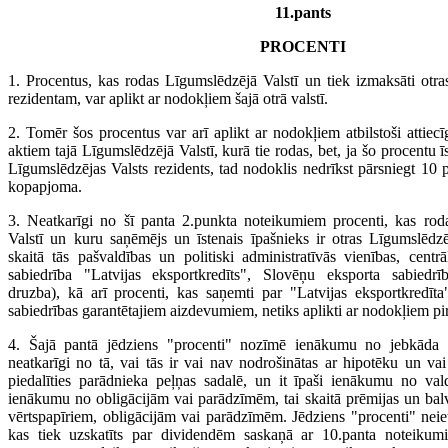
11.pants
PROCENTI
1. Procentus, kas rodas Līgumslēdzējā Valstī un tiek izmaksāti otra
rezidentam, var aplikt ar nodokļiem šajā otrā valstī.
2. Tomēr šos procentus var arī aplikt ar nodokļiem atbilstoši attiec
aktiem tajā Līgumslēdzējā Valstī, kurā tie rodas, bet, ja šo procentu īs
Līgumslēdzējas Valsts rezidents, tad nodoklis nedrīkst pārsniegt 10
kopapjoma.
3. Neatkarīgi no šī panta 2.punkta noteikumiem procenti, kas rod
Valstī un kuru saņēmējs un īstenais īpašnieks ir otras Līgumslēdzēj
skaitā tās pašvaldības un politiski administratīvās vienības, centr
sabiedrība "Latvijas eksportkredīts", Slovēņu eksporta sabiedr
druzba), kā arī procenti, kas saņemti par "Latvijas eksportkredīt
sabiedrības garantētajiem aizdevumiem, netiks aplikti ar nodokļiem pir
4. Šajā pantā jēdziens "procenti" nozīmē ienākumu no jebkāda 
neatkarīgi no tā, vai tās ir vai nav nodrošinātas ar hipotēku un vai
piedalīties parādnieka peļņas sadalē, un it īpaši ienākumu no val
ienākumu no obligācijām vai parādzīmēm, tai skaitā prēmijas un balv
vērtspapīriem, obligācijām vai parādzīmēm. Jēdziens "procenti" nei
kas tiek uzskatīts par dividendēm saskaņā ar 10.panta noteiku