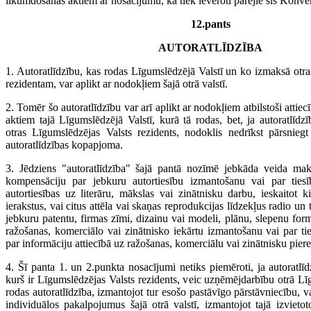
likumdošanas aktiem ar nosacījumu, ka tiek ievēroti pārējie šīs Konve
12.pants
AUTORATLĪDZĪBA
1. Autoratlīdzību, kas rodas Līgumslēdzējā Valstī un ko izmaksā otr
rezidentam, var aplikt ar nodokļiem šajā otrā valstī.
2. Tomēr šo autoratlīdzību var arī aplikt ar nodokļiem atbilstoši attie
aktiem tajā Līgumslēdzējā Valstī, kurā tā rodas, bet, ja autoratlīdzīb
otras Līgumslēdzējas Valsts rezidents, nodoklis nedrīkst pārsnie
autoratlīdzības kopapjoma.
3. Jēdziens "autoratlīdzība" šajā pantā nozīmē jebkāda veida m
kompensāciju par jebkuru autortiesību izmantošanu vai par ties
autortiesības uz literāru, mākslas vai zinātnisku darbu, ieskaitot 
ierakstus, vai citus attēla vai skaņas reprodukcijas līdzekļus radio un 
jebkuru patentu, firmas zīmi, dizainu vai modeli, plānu, slepenu for
ražošanas, komerciālo vai zinātnisko iekārtu izmantošanu vai par ti
par informāciju attiecībā uz ražošanas, komerciālu vai zinātnisku piere
4. Šī panta 1. un 2.punkta nosacījumi netiks piemēroti, ja autoratlīdz
kurš ir Līgumslēdzējas Valsts rezidents, veic uzņēmējdarbību otrā Lī
rodas autoratlīdzība, izmantojot tur esošo pastāvīgo pārstāvniecību, v
individuālos pakalpojumus šajā otrā valstī, izmantojot tajā izvieto