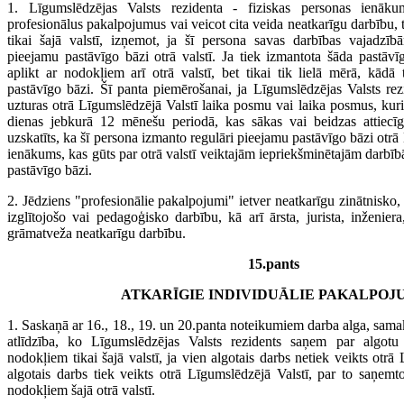
1. Līgumslēdzējas Valsts rezidenta - fiziskas personas ienāku
profesionālus pakalpojumus vai veicot cita veida neatkarīgu darbību, t
tikai šajā valstī, izņemot, ja šī persona savas darbības vajadzīb
pieejamu pastāvīgo bāzi otrā valstī. Ja tiek izmantota šāda pastāv
aplikt ar nodokļiem arī otrā valstī, bet tikai tik lielā mērā, kādā 
pastāvīgo bāzi. Šī panta piemērošanai, ja Līgumslēdzējas Valsts rez
uzturas otrā Līgumslēdzējā Valstī laika posmu vai laika posmus, ku
dienas jebkurā 12 mēnešu periodā, kas sākas vai beidzas attiecīg
uzskatīts, ka šī persona izmanto regulāri pieejamu pastāvīgo bāzi otrā
ienākums, kas gūts par otrā valstī veiktajām iepriekšminētajām darbībā
pastāvīgo bāzi.
2. Jēdziens "profesionālie pakalpojumi" ietver neatkarīgu zinātnisko, 
izglītojošo vai pedagoģisko darbību, kā arī ārsta, jurista, inženiera
grāmatveža neatkarīgu darbību.
15.pants
ATKARĪGIE INDIVIDUĀLIE PAKALPOJ
1. Saskaņā ar 16., 18., 19. un 20.panta noteikumiem darba alga, samak
atlīdzība, ko Līgumslēdzējas Valsts rezidents saņem par algotu 
nodokļiem tikai šajā valstī, ja vien algotais darbs netiek veikts otrā
algotais darbs tiek veikts otrā Līgumslēdzējā Valstī, par to saņemto
nodokļiem šajā otrā valstī.