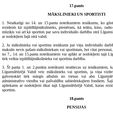
17.pants
MĀKSLINIEKI UN SPORTISTI
1. Neatkarīgi no 14. un 15.panta noteikumiem ienākumu, ko gūst
rezidents kā izpildītājmākslinieks, piemēram, kā teātra, kino, radio v
mūziķis vai arī kā sportists par savu individuālo darbību otrā Līgumsl
ar nodokļiem šajā otrā valstī.
2. Ja mākslinieka vai sportista ienākums par viņa individuālo darbī
maksāts nevis pašam māksliniekam vai sportistam, bet citai personai
no 7., 14. un 15.panta noteikumiem var aplikt ar nodokļiem tajā Līg
tiek veikta izpildītājmākslinieka vai sportista darbība.
3. Šī panta 1. un 2.punkta noteikumi neattiecas uz ienākumiem, k
Līgumslēdzējā Valstī veic mākslinieks vai sportists, ja viņa vizītei
galvenokārt tiek sniegts atbalsts no vienas vai abu Līgumslēd
administratīvo vienību vai pašvaldību sabiedriskajiem fondiem. Ša
apliekams ar nodokļiem tikai tajā Līgumslēdzējā Valstī, kuras rezid
sportists.
18.pants
PENSIJAS