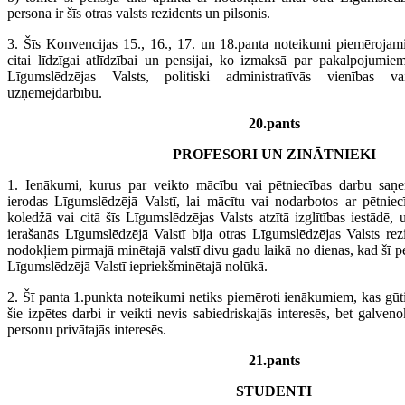
persona ir šīs otras valsts rezidents un pilsonis.
3. Šīs Konvencijas 15., 16., 17. un 18.panta noteikumi piemērojami
citai līdzīgai atlīdzībai un pensijai, ko izmaksā par pakalpojumiem
Līgumslēdzējas Valsts, politiski administratīvās vienības v
uzņēmējdarbību.
20.pants
PROFESORI UN ZINĀTNIEKI
1. Ienākumi, kurus par veikto mācību vai pētniecības darbu saņe
ierodas Līgumslēdzējā Valstī, lai mācītu vai nodarbotos ar pētniecī
koledžā vai citā šīs Līgumslēdzējas Valsts atzītā izglītības iestādē, 
ierašanās Līgumslēdzējā Valstī bija otras Līgumslēdzējas Valsts rezi
nodokļiem pirmajā minētajā valstī divu gadu laikā no dienas, kad šī p
Līgumslēdzējā Valstī iepriekšminētajā nolūkā.
2. Šī panta 1.punkta noteikumi netiks piemēroti ienākumiem, kas gūti
šie izpētes darbi ir veikti nevis sabiedriskajās interesēs, bet galven
personu privātajās interesēs.
21.pants
STUDENTI