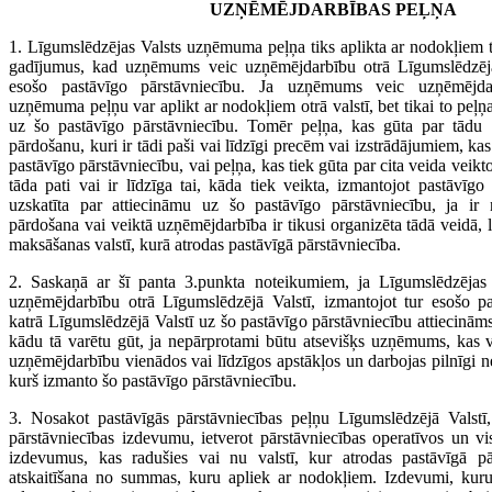
UZŅĒMĒJDARBĪBAS PEĻŅA
1. Līgumslēdzējas Valsts uzņēmuma peļņa tiks aplikta ar nodokļiem ti
gadījumus, kad uzņēmums veic uzņēmējdarbību otrā Līgumslēdzējā 
esošo pastāvīgo pārstāvniecību. Ja uzņēmums veic uzņēmējda
uzņēmuma peļņu var aplikt ar nodokļiem otrā valstī, bet tikai to peļņa
uz šo pastāvīgo pārstāvniecību. Tomēr peļņa, kas gūta par tādu 
pārdošanu, kuri ir tādi paši vai līdzīgi precēm vai izstrādājumiem, kas
pastāvīgo pārstāvniecību, vai peļņa, kas tiek gūta par cita veida veik
tāda pati vai ir līdzīga tai, kāda tiek veikta, izmantojot pastāvīgo 
uzskatīta par attiecināmu uz šo pastāvīgo pārstāvniecību, ja ir 
pārdošana vai veiktā uzņēmējdarbība ir tikusi organizēta tādā veidā, l
maksāšanas valstī, kurā atrodas pastāvīgā pārstāvniecība.
2. Saskaņā ar šī panta 3.punkta noteikumiem, ja Līgumslēdzēja
uzņēmējdarbību otrā Līgumslēdzējā Valstī, izmantojot tur esošo pa
katrā Līgumslēdzējā Valstī uz šo pastāvīgo pārstāvniecību attiecinā
kādu tā varētu gūt, ja nepārprotami būtu atsevišķs uzņēmums, kas v
uzņēmējdarbību vienādos vai līdzīgos apstākļos un darbojas pilnīgi 
kurš izmanto šo pastāvīgo pārstāvniecību.
3. Nosakot pastāvīgās pārstāvniecības peļņu Līgumslēdzējā Valstī, 
pārstāvniecības izdevumu, ietverot pārstāvniecības operatīvos un vi
izdevumus, kas radušies vai nu valstī, kur atrodas pastāvīgā pār
atskaitīšana no summas, kuru apliek ar nodokļiem. Izdevumi, kuru