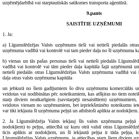
uzņēmējdarbībā vai starptautiskās satiksmes transporta aģentūrā.
9.pants
SAISTĪTIE UZŅĒMUMI
1. Ja:
a) Līgumslēdzējas Valsts uzņēmums tieši vai netieši piedalās otra
uzņēmuma vadībā vai kontrolē vai tam pieder daļa no šī uzņēmuma kap
b) vienas un tās pašas personas tieši vai netieši piedalās Līgumsl
vadībā vai kontrolē vai tām pieder daļa kapitāla šajā uzņēmumā un v
netieši piedalās otras Līgumslēdzējas Valsts uzņēmuma vadībā vai 
daļa otras valsts uzņēmuma kapitāla
un jebkurā no šiem gadījumiem šo divu uzņēmumu komerciālās un f
veidotas vai nodibinātas pēc noteikumiem, kas atšķiras no tiem note
starp diviem neatkarīgiem (savstarpēji nesaistītiem) uzņēmumiem,
veidotos vienam no uzņēmumiem, bet iepriekšminēto noteikumu iete
var tikt iekļauta šī uzņēmuma peļņā un atbilstoši aplikta ar nodokļiem.
2. Ja Līgumslēdzēja Valsts iekļauj šīs valsts uzņēmuma peļņā (
nodokļiem) to peļņu, attiecībā uz kuru otrā valstī otras Līgumslēdz
ticis aplikts ar nodokļiem, un šī iekļautā peļņa ir tāda peļņa, 
Līgumslēdzējas Valsts uzņēmums, ja attiecības starp šiem diviem 