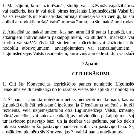
1. Maksājumi, kurus uzturēšanās, studiju vai stažēšanās vajadzībām 
vai stažieris, kas ir vai tieši pirms ierašanās Līgumslēdzējā Valstī b
Valsts rezidents un kurš atrodas pirmajā minētajā valstī vienīgi, lai stu
aplikti ar nodokļiem šajā valstī ar nosacījumu, ka šie maksājumi rodas 
2. Attiecībā uz maksājumiem, kas nav atrunāti šī panta 1.punktā, un at
atkarīgiem individuāliem pakalpojumiem, ko students, māceklis vai 
studiju vai stažēšanās laikā, studentam, māceklim vai stažierim ir t
nodokļu atbrīvojumiem, atvieglojumiem vai samazinājumiem, 
Līgumslēdzējas Valsts rezidentiem, kuru viņš apmeklē studiju vai staž
22.pants
CITI IENĀKUMI
1. Citi šīs Konvencijas iepriekšējos pantos neminētie Līgumslēd
ienākuma veidi neatkarīgi no to rašanās vietas tiks aplikti ar nodokļiem 
2. Šī panta 1.punkta noteikumi netiks piemēroti ienākumam, kas n
2.punktā definētā nekustamā īpašuma, ja šī ienākuma saņēmējs, kurš 
rezidents, veic uzņēmējdarbību otrā Līgumslēdzējā Valstī, izmanto
pārstāvniecību, vai sniedz neatkarīgus individuālos pakalpojumus šajā
tur izvietoto pastāvīgo bāzi, un ja tiesības vai īpašums, par ko tiek 
faktiski saistīts ar šo pastāvīgo pārstāvniecību vai pastāvīgo bāzi. Š
apstākļiem piemēro šīs Konvencijas 7. vai 14.panta noteikumus.