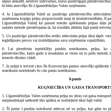
atļaus atskaitīt, neietver izdevumus, kurus pastāvīgajai pārstāvniecībai 
tā būtu atsevišķs šīs Līgumslēdzējas Valsts uzņēmums.
4. Ja Līgumslēdzējā Valstī uz pastāvīgo pārstāvniecību attiecinām
uzņēmuma kopīgo peļņu proporcionāli starp tā struktūrvienībām, šī pa
Līgumslēdzējai Valstij kā parasti noteikt apliekamās peļņas daļu pē
sadales metode piemērojama tā, lai rezultāts atbilstu šajā pantā ietvert
5. Uz pastāvīgo pārstāvniecību netiks attiecināta peļņa tikai tāpēc vien
iegādājusies preces vai izstrādājumus sava uzņēmuma vajadzībām.
6. Lai piemērotu iepriekšējo punktu noteikumus, peļņa, ko a
pārstāvniecību, katru gadu ir nosakāma ar vienu un to pašu metodi, i
iemesls rīkoties citādi.
7. Ja peļņā ir ietverti citos šīs Konvencijas pantos atsevišķi aplūkotie
noteikumi neietekmēs šo citu pantu noteikumus.
8.pants
KUĢNIECĪBA UN GAISA TRANSPORT
1. Līgumslēdzējas Valsts uzņēmuma peļņa no jūras vai gaisa transpor
starptautiskajā satiksmē tiks aplikta ar nodokļiem tikai šajā valstī.
2. Šī panta 1.punkta noteikumi attiecas arī uz peļņu, kas gūta no p