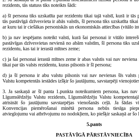
rezidents, tās statuss tiks noteikts šādi:
a) šī persona tiks uzskatīta par rezidentu tikai tajā valstī, kurā ir tās
tās pastāvīgā dzīvesvieta ir abās valstīs, šī persona tiks uzskatīta tikai
ar kuru tai ir ciešākas personiskās un ekonomiskās attiecības (vitālo in
b) ja nav iespējams noteikt valsti, kurā šai personai ir vitālo intereš
pastāvīgas dzīvesvietas nevienā no abām valstīm, šī persona tiks uzska
rezidentu, kas tai ir ierastā mītnes zeme;
c) ja šai personai ierastā mītnes zeme ir abas valstis vai nav neviena 
tikai par tās valsts rezidentu, kuras pilsonis ir šī persona;
d) ja šī persona ir abu valstu pilsonis vai nav nevienas šīs valsts
Valstu kompetentās iestādes izšķir šo jautājumu, savstarpēji vienojotie
3. Ja saskaņā ar šī panta 1.punkta noteikumiem persona, kas nav 
Līgumslēdzēju Valstu rezidents, Līgumslēdzēju Valstu kompetentaj
atrisināt šo jautājumu savstarpējas vienošanās ceļā. Ja šādas v
Konvencijas piemērošanai minētā persona nebūs tiesīga piep
atvieglojumu vai atbrīvojumu no nodokļiem, ko piešķir saskaņā ar šo
5.pants
PASTĀVĪGĀ PĀRSTĀVNIECĪBA