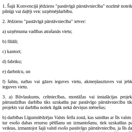
1. Šajā Konvencijā jēdziens "pastāvīgā pārstāvniecība" nozīmē notei
pilnīgi vai daļēji veic uzņēmējdarbību.
2. Jēdziens "pastāvīgā pārstāvniecība" ietver:
a) uzņēmuma vadības atrašanās vietu;
b) filiāli;
c) kantori;
d) fabriku;
e) darbnīcu, un
f) šahtu, naftas vai gāzes ieguves vietu, akmeņlauztuves vai jeb
ieguves vietu.
3. a) Būvlaukums, celtniecības, montāžas vai instalācijas projek
pārraudzības darbība tiks uzskatīta par pastāvīgo pārstāvniecību tik
projekts vai darbība notiek ilgāk nekā deviņus mēnešus;
b) darbības Līgumslēdzējas Valsts šelfa zonā, kas saistītas ar šīs valst
tur esošo dabas resursu pētīšanu un izmantošanu, tiek uzskatītas 
veiktas, izmantojot šajā valstī esošo pastāvīgo pārstāvniecību, ja šīs d