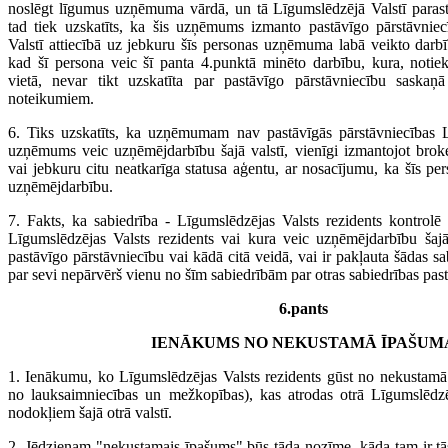
noslēgt līgumus uzņēmuma vārdā, un tā Līgumslēdzējā Valstī parasti
tad tiek uzskatīts, ka šis uzņēmums izmanto pastāvīgo pārstāvnie
Valstī attiecībā uz jebkuru šīs personas uzņēmuma labā veikto darb
kad šī persona veic šī panta 4.punktā minēto darbību, kura, notiek
vietā, nevar tikt uzskatīta par pastāvīgo pārstāvniecību saskaņ
noteikumiem.
6. Tiks uzskatīts, ka uzņēmumam nav pastāvīgās pārstāvniecības L
uzņēmums veic uzņēmējdarbību šajā valstī, vienīgi izmantojot broker
vai jebkuru citu neatkarīga statusa aģentu, ar nosacījumu, ka šīs pe
uzņēmējdarbību.
7. Fakts, ka sabiedrība - Līgumslēdzējas Valsts rezidents kontrolē 
Līgumslēdzējas Valsts rezidents vai kura veic uzņēmējdarbību šajā 
pastāvīgo pārstāvniecību vai kādā citā veidā, vai ir pakļauta šādas sa
par sevi nepārvērš vienu no šīm sabiedrībām par otras sabiedrības pas
6.pants
IENĀKUMS NO NEKUSTAMĀ ĪPAŠUM
1. Ienākumu, ko Līgumslēdzējas Valsts rezidents gūst no nekustam
no lauksaimniecības un mežkopības), kas atrodas otrā Līgumslēdzēj
nodokļiem šajā otrā valstī.
2. Jēdzienam "nekustamais īpašums" būs tāda nozīme, kāda tam ir tā