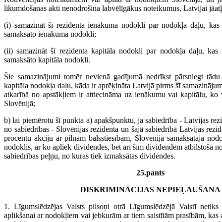
likumdošanas akti nenodrošina labvēlīgākus noteikumus, Latvijai jāatļ
(i) samazināt šī rezidenta ienākuma nodokli par nodokļa daļu, kas 
samaksāto ienākuma nodokli;
(ii) samazināt šī rezidenta kapitāla nodokli par nodokļa daļu, kas 
samaksāto kapitāla nodokli.
Šie samazinājumi tomēr nevienā gadījumā nedrīkst pārsniegt tād
kapitāla nodokļa daļu, kāda ir aprēķināta Latvijā pirms šī samazināj
atkarībā no apstākļiem ir attiecināma uz ienākumu vai kapitālu, ko 
Slovēnijā;
b) lai piemērotu šī punkta a) apakšpunktu, ja sabiedrība - Latvijas re
no sabiedrības - Slovēnijas rezidenta un šajā sabiedrībā Latvijas rez
procentu akciju ar pilnām balsstiesībām, Slovēnijā samaksātajā nodokl
nodoklis, ar ko apliek dividendes, bet arī šīm dividendēm atbilstošā n
sabiedrības peļņu, no kuras tiek izmaksātas dividendes.
25.pants
DISKRIMINĀCIJAS NEPIEĻAUŠANA
1. Līgumslēdzējas Valsts pilsoņi otrā Līgumslēdzējā Valstī netiks
aplikšanai ar nodokļiem vai jebkurām ar tiem saistītām prasībām, kas a