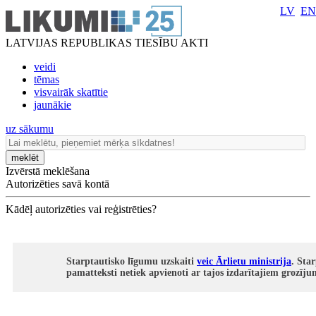
LV
EN
LATVIJAS REPUBLIKAS TIESĪBU AKTI
veidi
tēmas
visvairāk skatītie
jaunākie
uz sākumu
meklēt
Izvērstā meklēšana
Autorizēties savā kontā
Kādēļ autorizēties vai reģistrēties?
Starptautisko līgumu uzskaiti
veic Ārlietu ministrija
. Sta
pamatteksti netiek apvienoti ar tajos izdarītajiem grozīj