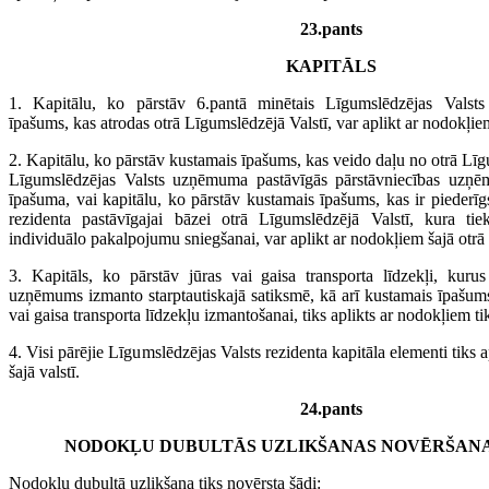
23.pants
KAPITĀLS
1. Kapitālu, ko pārstāv 6.pantā minētais Līgumslēdzējas Valsts
īpašums, kas atrodas otrā Līgumslēdzējā Valstī, var aplikt ar nodokļiem 
2. Kapitālu, ko pārstāv kustamais īpašums, kas veido daļu no otrā Līg
Līgumslēdzējas Valsts uzņēmuma pastāvīgās pārstāvniecības uzņē
īpašuma, vai kapitālu, ko pārstāv kustamais īpašums, kas ir piederī
rezidenta pastāvīgajai bāzei otrā Līgumslēdzējā Valstī, kura tie
individuālo pakalpojumu sniegšanai, var aplikt ar nodokļiem šajā otrā v
3. Kapitāls, ko pārstāv jūras vai gaisa transporta līdzekļi, kuru
uzņēmums izmanto starptautiskajā satiksmē, kā arī kustamais īpašums
vai gaisa transporta līdzekļu izmantošanai, tiks aplikts ar nodokļiem tika
4. Visi pārējie Līgumslēdzējas Valsts rezidenta kapitāla elementi tiks a
šajā valstī.
24.pants
NODOKĻU DUBULTĀS UZLIKŠANAS NOVĒRŠAN
Nodokļu dubultā uzlikšana tiks novērsta šādi: