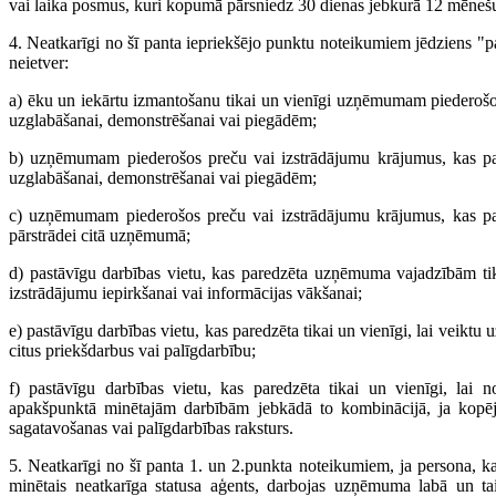
vai laika posmus, kuri kopumā pārsniedz 30 dienas jebkurā 12 mēnešu
4. Neatkarīgi no šī panta iepriekšējo punktu noteikumiem jēdziens "p
neietver:
a) ēku un iekārtu izmantošanu tikai un vienīgi uzņēmumam piederošo
uzglabāšanai, demonstrēšanai vai piegādēm;
b) uzņēmumam piederošos preču vai izstrādājumu krājumus, kas par
uzglabāšanai, demonstrēšanai vai piegādēm;
c) uzņēmumam piederošos preču vai izstrādājumu krājumus, kas par
pārstrādei citā uzņēmumā;
d) pastāvīgu darbības vietu, kas paredzēta uzņēmuma vajadzībām tik
izstrādājumu iepirkšanai vai informācijas vākšanai;
e) pastāvīgu darbības vietu, kas paredzēta tikai un vienīgi, lai veikt
citus priekšdarbus vai palīgdarbību;
f) pastāvīgu darbības vietu, kas paredzēta tikai un vienīgi, lai n
apakšpunktā minētajām darbībām jebkādā to kombinācijā, ja kopē
sagatavošanas vai palīgdarbības raksturs.
5. Neatkarīgi no šī panta 1. un 2.punkta noteikumiem, ja persona, k
minētais neatkarīga statusa aģents, darbojas uzņēmuma labā un tai 