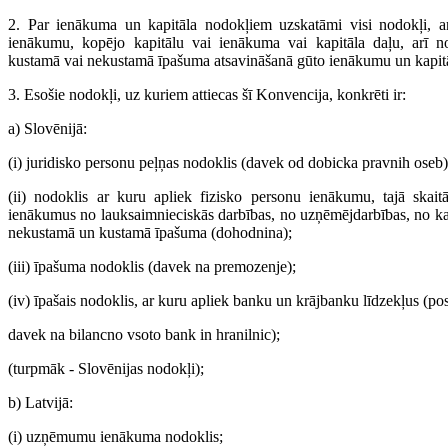
2. Par ienākuma un kapitāla nodokļiem uzskatāmi visi nodokļi, a
ienākumu, kopējo kapitālu vai ienākuma vai kapitāla daļu, arī no
kustamā vai nekustamā īpašuma atsavināšanā gūto ienākumu un kapit
3. Esošie nodokļi, uz kuriem attiecas šī Konvencija, konkrēti ir:
a) Slovēnijā:
(i) juridisko personu peļņas nodoklis (davek od dobicka pravnih oseb)
(ii) nodoklis ar kuru apliek fizisko personu ienākumu, tajā skai
ienākumus no lauksaimnieciskās darbības, no uzņēmējdarbības, no k
nekustamā un kustamā īpašuma (dohodnina);
(iii) īpašuma nodoklis (davek na premozenje);
(iv) īpašais nodoklis, ar kuru apliek banku un krājbanku līdzekļus (po
davek na bilancno vsoto bank in hranilnic);
(turpmāk - Slovēnijas nodokļi);
b) Latvijā:
(i) uzņēmumu ienākuma nodoklis;