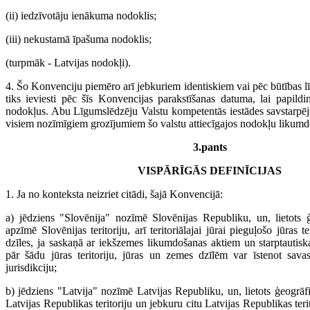
(ii) iedzīvotāju ienākuma nodoklis;
(iii) nekustamā īpašuma nodoklis;
(turpmāk - Latvijas nodokļi).
4. Šo Konvenciju piemēro arī jebkuriem identiskiem vai pēc būtības 
tiks ieviesti pēc šīs Konvencijas parakstīšanas datuma, lai papildi
nodokļus. Abu Līgumslēdzēju Valstu kompetentās iestādes savstarpēji
visiem nozīmīgiem grozījumiem šo valstu attiecīgajos nodokļu likumd
3.pants
VISPĀRĪGĀS DEFINĪCIJAS
1. Ja no konteksta neizriet citādi, šajā Konvencijā:
a) jēdziens "Slovēnija" nozīmē Slovēnijas Republiku, un, lietots 
apzīmē Slovēnijas teritoriju, arī teritoriālajai jūrai pieguļošo jūras t
dzīles, ja saskaņā ar iekšzemes likumdošanas aktiem un starptautisk
pār šādu jūras teritoriju, jūras un zemes dzīlēm var īstenot sava
jurisdikciju;
b) jēdziens "Latvija" nozīmē Latvijas Republiku, un, lietots ģeogrā
Latvijas Republikas teritoriju un jebkuru citu Latvijas Republikas terit