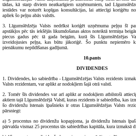
tādas, kā starp diviem neatkarīgiem uzņēmumiem, tad Līgumslēdz
iestādes var noturēt kopīgas konsultācijas, lai attiecīgi koriģētu 
apliek šo peļņu abās valstīs.
3. Līgumslēdzēja Valsts nedrīkst koriģēt uzņēmuma peļņu šī pa
apstākļos pēc tās iekšējās likumdošanas aktos noteiktā termiņa beig
piecus gadus pēc tā gada beigām, kurā šīs Līgumslēdzējas V
izveidojusies peļņa, kas būtu jākoriģē. Šo punktu nepiemēro k
pienākumu nepildīšanas gadījumā.
10.pants
DIVIDENDES
1. Dividendes, ko sabiedrība - Līgumslēdzējas Valsts rezidents izma
Valsts rezidentam, var aplikt ar nodokļiem šajā otrā valstī.
2. Tomēr šīs dividendes var arī aplikt ar nodokļiem atbilstoši attiec
aktiem tajā Līgumslēdzējā Valstī, kuras rezidents ir sabiedrība, kas iz
šo dividenžu īstenais īpašnieks ir otras Līgumslēdzējas Valsts rezi
pārsniegt:
a) 5 procentus no dividenžu kopapjoma, ja dividenžu īstenais īpašn
pārvalda vismaz 25 procentus tās sabiedrības kapitāla, kura izmaksā d