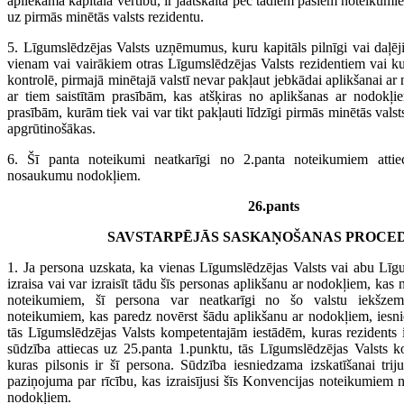
apliekamā kapitāla vērtību, ir jāatskaita pēc tādiem pašiem noteikumiem
uz pirmās minētās valsts rezidentu.
5. Līgumslēdzējas Valsts uzņēmumus, kuru kapitāls pilnīgi vai daļēji, 
vienam vai vairākiem otras Līgumslēdzējas Valsts rezidentiem vai kuru
kontrolē, pirmajā minētajā valstī nevar pakļaut jebkādai aplikšanai a
ar tiem saistītām prasībām, kas atšķiras no aplikšanas ar nodokļi
prasībām, kurām tiek vai var tikt pakļauti līdzīgi pirmās minētās vals
apgrūtinošākas.
6. Šī panta noteikumi neatkarīgi no 2.panta noteikumiem atti
nosaukumu nodokļiem.
26.pants
SAVSTARPĒJĀS SASKAŅOŠANAS PROCE
1. Ja persona uzskata, ka vienas Līgumslēdzējas Valsts vai abu Līgu
izraisa vai var izraisīt tādu šīs personas aplikšanu ar nodokļiem, kas 
noteikumiem, šī persona var neatkarīgi no šo valstu iekšze
noteikumiem, kas paredz novērst šādu aplikšanu ar nodokļiem, iesnie
tās Līgumslēdzējas Valsts kompetentajām iestādēm, kuras rezidents ir
sūdzība attiecas uz 25.panta 1.punktu, tās Līgumslēdzējas Valsts 
kuras pilsonis ir šī persona. Sūdzība iesniedzama izskatīšanai tri
paziņojuma par rīcību, kas izraisījusi šīs Konvencijas noteikumiem n
nodokļiem.