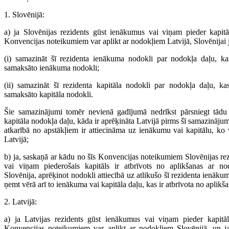
1. Slovēnijā:
a) ja Slovēnijas rezidents gūst ienākumus vai viņam pieder kapitā
Konvencijas noteikumiem var aplikt ar nodokļiem Latvijā, Slovēnijai j
(i) samazināt šī rezidenta ienākuma nodokli par nodokļa daļu, ka
samaksāto ienākuma nodokli;
(ii) samazināt šī rezidenta kapitāla nodokli par nodokļa daļu, ka
samaksāto kapitāla nodokli.
Šie samazinājumi tomēr nevienā gadījumā nedrīkst pārsniegt tād
kapitāla nodokļa daļu, kāda ir aprēķināta Latvijā pirms šī samazināj
atkarībā no apstākļiem ir attiecināma uz ienākumu vai kapitālu, ko 
Latvijā;
b) ja, saskaņā ar kādu no šīs Konvencijas noteikumiem Slovēnijas re
vai viņam piederošais kapitāls ir atbrīvots no aplikšanas ar no
Slovēnija, aprēķinot nodokli attiecībā uz atlikušo šī rezidenta ienākum
ņemt vērā arī to ienākuma vai kapitāla daļu, kas ir atbrīvota no aplikš
2. Latvijā:
a) ja Latvijas rezidents gūst ienākumus vai viņam pieder kapitāl
Konvencijas noteikumiem var aplikt ar nodokļiem Slovēnijā, un ja