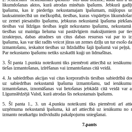
likumdošanas aktos, kurā atrodas minētais īpašums. Jebkurā gadīj
īpašumu, kas ir piederīgs nekustamajam īpašumam, mājlopus un
lauksaimniecībā un mežkopībā, tiesības, kuras vispārējos likumdošan
uz zemei piesaistīto īpašumu, jebkuras nekustamā īpašuma pirkšan
tiesības vai līdzīgas tiesības iegūt nekustamo īpašumu, nekustam
tiesības uz mainīga lieluma vai pastāvīgiem maksājumiem par tie
izrakteņus, dabas atradnes un citus dabas resursus vai par to iz
īpašumu, kas var tikt radīts veicot jūras un zemes dzīļu un tur esošo d
izmantošanu, ieskaitot tiesības uz līdzdalību šajā īpašumā vai peļņā,
Par nekustamo īpašumu netiks uzskatīti kuģi un lidmašīnas.
3. Šī panta 1.punkta noteikumi tiks piemēroti attiecībā uz ienāku
tiešas izmantošanas, izīrēšanas vai izmantošanas citā veidā.
4. Ja sabiedrības akcijas vai citas korporatīvās tiesības sabiedrībā d
uz sabiedrības nekustamā īpašuma izmantošanu, tad ienākumu
izmantošanas, iznomāšanas vai lietošanas jebkādā citā veidā var a
Līgumslēdzējā Valstī, kurā atrodas šis nekustamais īpašums.
5. Šī panta 1., 3. un 4.punkta noteikumi tiks piemēroti arī at
uzņēmuma nekustamā īpašuma, kā arī attiecībā uz ienākumu no 
izmanto neatkarīgu individuālu pakalpojumu sniegšanai.
7.pants