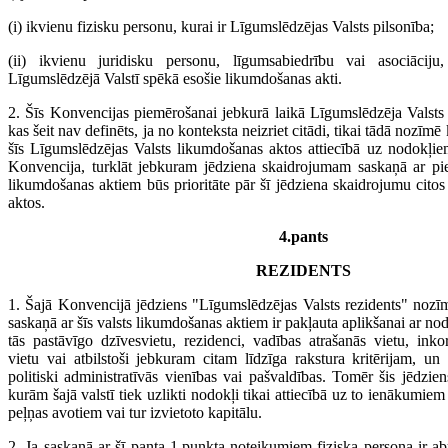
(i) ikvienu fizisku personu, kurai ir Līgumslēdzējas Valsts pilsonība;
(ii) ikvienu juridisku personu, līgumsabiedrību vai asociācij
Līgumslēdzējā Valstī spēkā esošie likumdošanas akti.
2. Šīs Konvencijas piemērošanai jebkurā laikā Līgumslēdzēja Valsts 
kas šeit nav definēts, ja no konteksta neizriet citādi, tikai tādā nozīmē k
šīs Līgumslēdzējas Valsts likumdošanas aktos attiecībā uz nodokļiem
Konvencija, turklāt jebkuram jēdziena skaidrojumam saskaņā ar p
likumdošanas aktiem būs prioritāte pār šī jēdziena skaidrojumu citos
aktos.
4.pants
REZIDENTS
1. Šajā Konvencijā jēdziens "Līgumslēdzējas Valsts rezidents" nozī
saskaņā ar šīs valsts likumdošanas aktiem ir pakļauta aplikšanai ar no
tās pastāvīgo dzīvesvietu, rezidenci, vadības atrašanās vietu, inkorp
vietu vai atbilstoši jebkuram citam līdzīga rakstura kritērijam, un i
politiski administratīvās vienības vai pašvaldības. Tomēr šis jēdzien
kurām šajā valstī tiek uzlikti nodokļi tikai attiecībā uz to ienākumiem
peļņas avotiem vai tur izvietoto kapitālu.
2. Ja saskaņā ar šī panta 1.punkta noteikumiem fiziska persona ir a