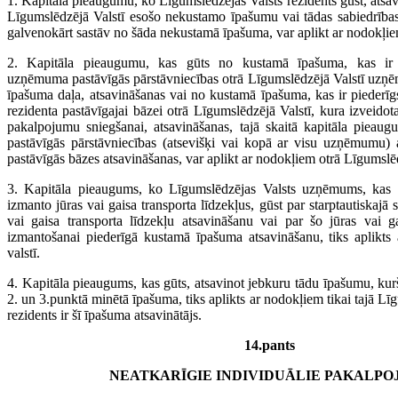
1. Kapitāla pieaugumu, ko Līgumslēdzējas Valsts rezidents gūst, atsav
Līgumslēdzējā Valstī esošo nekustamo īpašumu vai tādas sabiedrības
galvenokārt sastāv no šāda nekustamā īpašuma, var aplikt ar nodokļiem 
2. Kapitāla pieaugumu, kas gūts no kustamā īpašuma, kas ir 
uzņēmuma pastāvīgās pārstāvniecības otrā Līgumslēdzējā Valstī uzņ
īpašuma daļa, atsavināšanas vai no kustamā īpašuma, kas ir piederīg
rezidenta pastāvīgajai bāzei otrā Līgumslēdzējā Valstī, kura izveidot
pakalpojumu sniegšanai, atsavināšanas, tajā skaitā kapitāla pieau
pastāvīgās pārstāvniecības (atsevišķi vai kopā ar visu uzņēmumu) 
pastāvīgās bāzes atsavināšanas, var aplikt ar nodokļiem otrā Līgumslēd
3. Kapitāla pieaugums, ko Līgumslēdzējas Valsts uzņēmums, kas st
izmanto jūras vai gaisa transporta līdzekļus, gūst par starptautiskajā
vai gaisa transporta līdzekļu atsavināšanu vai par šo jūras vai ga
izmantošanai piederīgā kustamā īpašuma atsavināšanu, tiks aplikts 
valstī.
4. Kapitāla pieaugums, kas gūts, atsavinot jebkuru tādu īpašumu, kurš 
2. un 3.punktā minētā īpašuma, tiks aplikts ar nodokļiem tikai tajā Lī
rezidents ir šī īpašuma atsavinātājs.
14.pants
NEATKARĪGIE INDIVIDUĀLIE PAKALPO