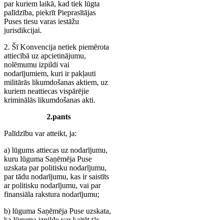
par kuriem laikā, kad tiek lūgta
palīdzība, piekrīt Pieprasītājas
Puses tiesu varas iestāžu
jurisdikcijai.
2. Šī Konvencija netiek piemērota
attiecībā uz apcietinājumu,
nolēmumu izpildi vai
nodarījumiem, kuri ir pakļauti
militārās likumdošanas aktiem, uz
kuriem neattiecas vispārējie
kriminālās likumdošanas akti.
2.pants
Palīdzību var atteikt, ja:
a) lūgums attiecas uz nodarījumu,
kuru lūguma Saņēmēja Puse
uzskata par politisku nodarījumu,
par tādu nodarījumu, kas ir saistīts
ar politisku nodarījumu, vai par
finansiāla rakstura nodarījumu;
b) lūguma Saņēmēja Puse uzskata,
ka lūguma izpilde var kaitēt tās