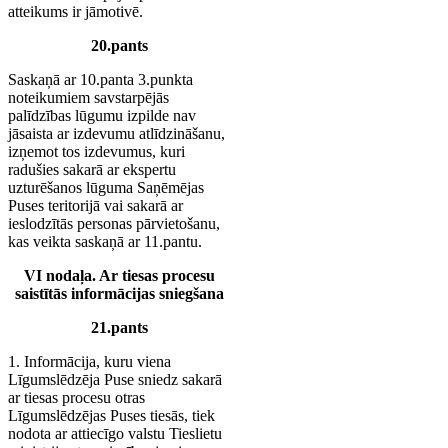
atteikums ir jāmotivē.
20.pants
Saskaņā ar 10.panta 3.punkta
noteikumiem savstarpējās
palīdzības lūgumu izpilde nav
jāsaista ar izdevumu atlīdzināšanu,
izņemot tos izdevumus, kuri
radušies sakarā ar ekspertu
uzturēšanos lūguma Saņēmējas
Puses teritorijā vai sakarā ar
ieslodzītās personas pārvietošanu,
kas veikta saskaņā ar 11.pantu.
VI nodaļa. Ar tiesas procesu
saistītās informācijas sniegšana
21.pants
1. Informācija, kuru viena
Līgumslēdzēja Puse sniedz sakarā
ar tiesas procesu otras
Līgumslēdzējas Puses tiesās, tiek
nodota ar attiecīgo valstu Tieslietu