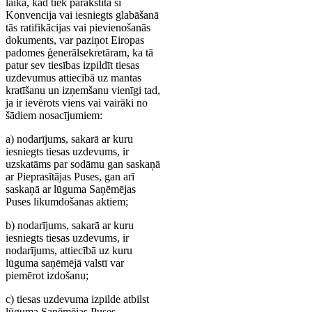
laikā, kad tiek parakstīta šī
Konvencija vai iesniegts glabāšanā
tās ratifikācijas vai pievienošanās
dokuments, var paziņot Eiropas
padomes ģenerālsekretāram, ka tā
patur sev tiesības izpildīt tiesas
uzdevumus attiecībā uz mantas
kratīšanu un izņemšanu vienīgi tad,
ja ir ievērots viens vai vairāki no
šādiem nosacījumiem:
a) nodarījums, sakarā ar kuru
iesniegts tiesas uzdevums, ir
uzskatāms par sodāmu gan saskaņā
ar Pieprasītājas Puses, gan arī
saskaņā ar lūguma Saņēmējas
Puses likumdošanas aktiem;
b) nodarījums, sakarā ar kuru
iesniegts tiesas uzdevums, ir
nodarījums, attiecībā uz kuru
lūguma saņēmējā valstī var
piemērot izdošanu;
c) tiesas uzdevuma izpilde atbilst
lūguma Saņēmējas Puses