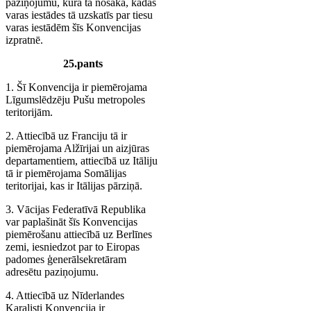
paziņojumu, kurā tā nosaka, kādas
varas iestādes tā uzskatīs par tiesu
varas iestādēm šīs Konvencijas
izpratnē.
25.pants
1. Šī Konvencija ir piemērojama
Līgumslēdzēju Pušu metropoles
teritorijām.
2. Attiecībā uz Franciju tā ir
piemērojama Alžīrijai un aizjūras
departamentiem, attiecībā uz Itāliju
tā ir piemērojama Somālijas
teritorijai, kas ir Itālijas pārziņā.
3. Vācijas Federatīvā Republika
var paplašināt šīs Konvencijas
piemērošanu attiecībā uz Berlīnes
zemi, iesniedzot par to Eiropas
padomes ģenerālsekretāram
adresētu paziņojumu.
4. Attiecībā uz Nīderlandes
Karalisti Konvencija ir