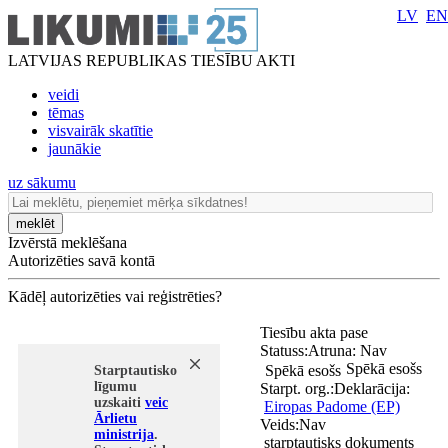
LV
EN
LATVIJAS REPUBLIKAS TIESĪBU AKTI
veidi
tēmas
visvairāk skatītie
jaunākie
uz sākumu
meklēt
Izvērstā meklēšana
Autorizēties savā kontā
Kādēļ autorizēties vai reģistrēties?
Tiesību akta pase
Statuss:
Atruna:
Nav
Spēkā esošs
Spēkā esošs
Starptautisko
līgumu
Starpt. org.:
Deklarācija:
uzskaiti
veic
Eiropas Padome (EP)
Ārlietu
Veids:
Nav
ministrija
.
starptautisks dokuments