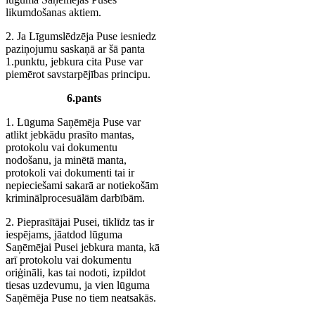
likumdošanas aktiem.
2. Ja Līgumslēdzēja Puse iesniedz
paziņojumu saskaņā ar šā panta
1.punktu, jebkura cita Puse var
piemērot savstarpējības principu.
6.pants
1. Lūguma Saņēmēja Puse var
atlikt jebkādu prasīto mantas,
protokolu vai dokumentu
nodošanu, ja minētā manta,
protokoli vai dokumenti tai ir
nepieciešami sakarā ar notiekošām
kriminālprocesuālām darbībām.
2. Pieprasītājai Pusei, tiklīdz tas ir
iespējams, jāatdod lūguma
Saņēmējai Pusei jebkura manta, kā
arī protokolu vai dokumentu
oriģināli, kas tai nodoti, izpildot
tiesas uzdevumu, ja vien lūguma
Saņēmēja Puse no tiem neatsakās.