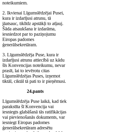
noteikumiem.
2. Ikvienai Līgumslēdzējai Pusei,
kura ir izdarījusi atrunu, tā
jāatsauc, tiklīdz apstākļi to atļauj.
Šāda atsaukšana ir izdarāma,
iesniedzot par to paziņojumu
Eiropas padomes
ģenerālsekretāram.
3. Līgumslēdzēja Puse, kura ir
izdarījusi atrunu attiecībā uz kādu
šīs Konvencijas noteikumu, nevar
prasīt, lai to ievērotu citas
Līgumslēdzējas Puses, izņemot
tiktāl, ciktāl tā pati to ir pieņēmusi.
24.pants
Līgumslēdzēja Puse laikā, kad tiek
parakstīta šī Konvencija vai
iesniegts glabāšanā tās ratifikācijas
vai pievienošanās dokuments, var
iesniegt Eiropas padomes
ģenerālsekretāram adresētu