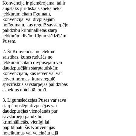
Konvencija ir piemērojama, tai ir
augstāks juridiskais spēks nekā
jebkuram citam līgumam,
konvencijai vai divpusējam
nolīgumam, kas regulē savstarpējo
palīdzību krimināllietās starp
jebkurām divām Līgumslēdzējām
Pusēm.
2. Šī Konvencija neietekmē
saistības, kuras radušās no
jebkurām citām divpusējām vai
daudzpusējām starptautiskām
konvencijām, kas ietver vai var
ietvert normas, kuras regulē
specifiskus savstarpējās palīdzības
aspektus noteiktā jomā.
3. Līgumslēdzējas Puses var savā
starpā noslēgt divpusējas vai
daudzpusējas vienošanās par
savstarpējo palīdzību
krimināllietās, vienīgi lai
papildinātu šīs Konvencijas
noteikumus vai veicinātu tajā