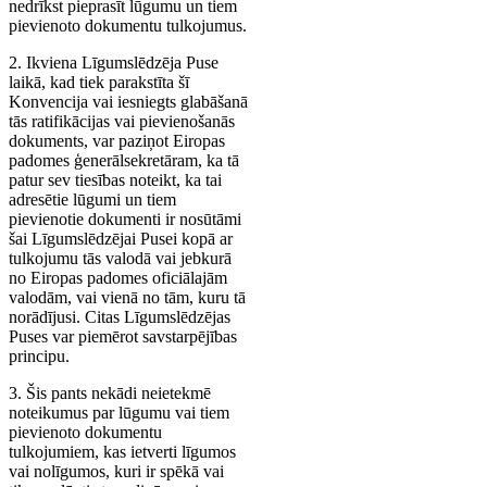
nedrīkst pieprasīt lūgumu un tiem
pievienoto dokumentu tulkojumus.
2. Ikviena Līgumslēdzēja Puse
laikā, kad tiek parakstīta šī
Konvencija vai iesniegts glabāšanā
tās ratifikācijas vai pievienošanās
dokuments, var paziņot Eiropas
padomes ģenerālsekretāram, ka tā
patur sev tiesības noteikt, ka tai
adresētie lūgumi un tiem
pievienotie dokumenti ir nosūtāmi
šai Līgumslēdzējai Pusei kopā ar
tulkojumu tās valodā vai jebkurā
no Eiropas padomes oficiālajām
valodām, vai vienā no tām, kuru tā
norādījusi. Citas Līgumslēdzējas
Puses var piemērot savstarpējības
principu.
3. Šis pants nekādi neietekmē
noteikumus par lūgumu vai tiem
pievienoto dokumentu
tulkojumiem, kas ietverti līgumos
vai nolīgumos, kuri ir spēkā vai