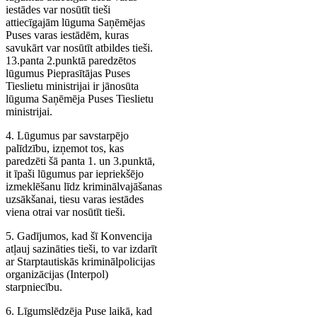
iestādes var nosūtīt tieši
attiecīgajām lūguma Saņēmējas
Puses varas iestādēm, kuras
savukārt var nosūtīt atbildes tieši.
13.panta 2.punktā paredzētos
lūgumus Pieprasītājas Puses
Tieslietu ministrijai ir jānosūta
lūguma Saņēmēja Puses Tieslietu
ministrijai.
4. Lūgumus par savstarpējo
palīdzību, izņemot tos, kas
paredzēti šā panta 1. un 3.punktā,
it īpaši lūgumus par iepriekšējo
izmeklēšanu līdz kriminālvajāšanas
uzsākšanai, tiesu varas iestādes
viena otrai var nosūtīt tieši.
5. Gadījumos, kad šī Konvencija
atļauj sazināties tieši, to var izdarīt
ar Starptautiskās kriminālpolicijas
organizācijas (Interpol)
starpniecību.
6. Līgumslēdzēja Puse laikā, kad