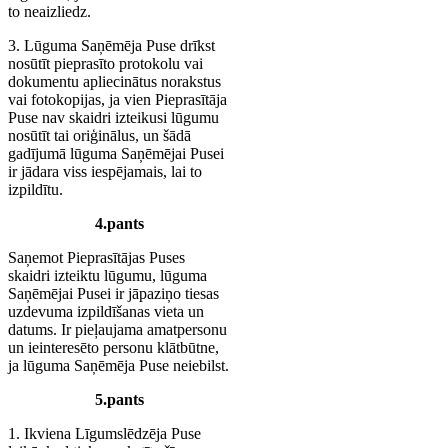
to neaizliedz.
3. Lūguma Saņēmēja Puse drīkst
nosūtīt pieprasīto protokolu vai
dokumentu apliecinātus norakstus
vai fotokopijas, ja vien Pieprasītāja
Puse nav skaidri izteikusi lūgumu
nosūtīt tai oriģinālus, un šādā
gadījumā lūguma Saņēmējai Pusei
ir jādara viss iespējamais, lai to
izpildītu.
4.pants
Saņemot Pieprasītājas Puses
skaidri izteiktu lūgumu, lūguma
Saņēmējai Pusei ir jāpaziņo tiesas
uzdevuma izpildīšanas vieta un
datums. Ir pieļaujama amatpersonu
un ieinteresēto personu klātbūtne,
ja lūguma Saņēmēja Puse neiebilst.
5.pants
1. Ikviena Līgumslēdzēja Puse