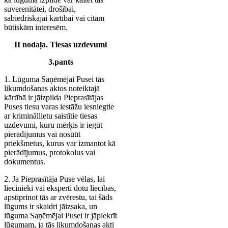
suverenitātei, drošībai,
sabiedriskajai kārtībai vai citām
būtiskām interesēm.
II nodaļa. Tiesas uzdevumi
3.pants
1. Lūguma Saņēmējai Pusei tās
likumdošanas aktos noteiktajā
kārtībā ir jāizpilda Pieprasītājas
Puses tiesu varas iestāžu iesniegtie
ar krimināllietu saistītie tiesas
uzdevumi, kuru mērķis ir iegūt
pierādījumus vai nosūtīt
priekšmetus, kurus var izmantot kā
pierādījumus, protokolus vai
dokumentus.
2. Ja Pieprasītāja Puse vēlas, lai
liecinieki vai eksperti dotu liecības,
apstiprinot tās ar zvērestu, tai šāds
lūgums ir skaidri jāizsaka, un
lūguma Saņēmējai Pusei ir jāpiekrīt
lūgumam, ja tās likumdošanas akti