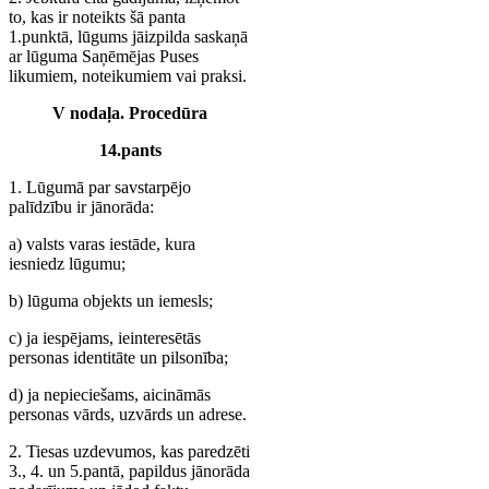
to, kas ir noteikts šā panta
1.punktā, lūgums jāizpilda saskaņā
ar lūguma Saņēmējas Puses
likumiem, noteikumiem vai praksi.
V nodaļa. Procedūra
14.pants
1. Lūgumā par savstarpējo
palīdzību ir jānorāda:
a) valsts varas iestāde, kura
iesniedz lūgumu;
b) lūguma objekts un iemesls;
c) ja iespējams, ieinteresētās
personas identitāte un pilsonība;
d) ja nepieciešams, aicināmās
personas vārds, uzvārds un adrese.
2. Tiesas uzdevumos, kas paredzēti
3., 4. un 5.pantā, papildus jānorāda