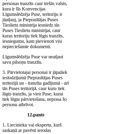
personas tranzīts caur trešās valsts,
kura ir šīs Konvencijas
Līgumslēdzēja Puse, teritoriju ir
jāatļauj, ja Pieprasītājas Puses
Tieslietu ministrija iesniedz tās
Puses Tieslietu ministrijai, caur
kuras teritoriju tiek lūgts tranzīts,
iesniegumu, kam pievienoti visi
nepieciešamie dokumenti.
Līgumslēdzēja Puse var neatļaut
savu pilsoņu tranzītu.
3. Pārvietotajai personai ir jāpaliek
ieslodzījumā Pieprasītājas Puses
teritorijā un - tranzīta gadījumā - arī
tās Puses teritorijā, caur kuru tiek
lūgts tranzīts, ja vien Puse, kurai
tiek lūgta pārvietošana, neprasa šo
personu atbrīvot.
12.pants
1. Liecinieku vai ekspertu, kurš
saskaņā ar pavēsti ierodas