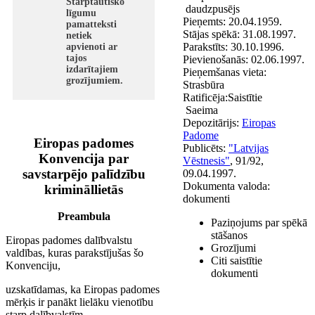
Starptautisko
daudzpusējs
līgumu
Pieņemts:
20.04.1959.
pamatteksti
Stājas spēkā:
31.08.1997.
netiek
Parakstīts:
30.10.1996.
apvienoti ar
tajos
Pievienošanās:
02.06.1997.
izdarītajiem
Pieņemšanas vieta:
grozījumiem.
Strasbūra
Ratificēja:
Saistītie
Saeima
Depozitārijs:
Eiropas
Padome
Eiropas padomes
Publicēts:
"Latvijas
Konvencija par
Vēstnesis"
, 91/92,
savstarpējo palīdzību
09.04.1997.
Dokumenta valoda:
krimināllietās
dokumenti
Preambula
Paziņojums par spēkā
stāšanos
Eiropas padomes dalībvalstu
Grozījumi
valdības, kuras parakstījušas šo
Citi saistītie
Konvenciju,
dokumenti
uzskatīdamas, ka Eiropas padomes
mērķis ir panākt lielāku vienotību
starp dalībvalstīm,