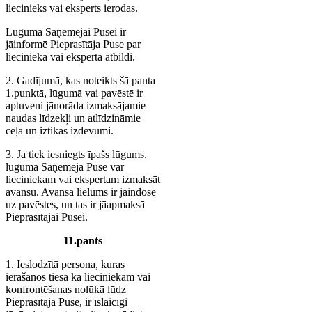
liecinieks vai eksperts ierodas.
Lūguma Saņēmējai Pusei ir
jāinformē Pieprasītāja Puse par
liecinieka vai eksperta atbildi.
2. Gadījumā, kas noteikts šā panta
1.punktā, lūgumā vai pavēstē ir
aptuveni jānorāda izmaksājamie
naudas līdzekļi un atlīdzināmie
ceļa un iztikas izdevumi.
3. Ja tiek iesniegts īpašs lūgums,
lūguma Saņēmēja Puse var
lieciniekam vai ekspertam izmaksāt
avansu. Avansa lielums ir jāindosē
uz pavēstes, un tas ir jāapmaksā
Pieprasītājai Pusei.
11.pants
1. Ieslodzītā persona, kuras
ierašanos tiesā kā lieciniekam vai
konfrontēšanas nolūkā lūdz
Pieprasītāja Puse, ir īslaicīgi