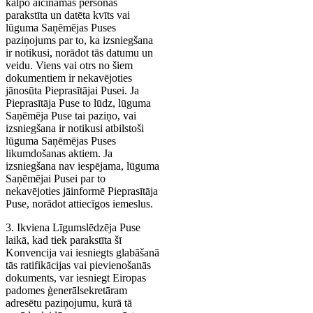
kalpo aicināmās personas
parakstīta un datēta kvīts vai
lūguma Saņēmējas Puses
paziņojums par to, ka izsniegšana
ir notikusi, norādot tās datumu un
veidu. Viens vai otrs no šiem
dokumentiem ir nekavējoties
jānosūta Pieprasītājai Pusei. Ja
Pieprasītāja Puse to lūdz, lūguma
Saņēmēja Puse tai paziņo, vai
izsniegšana ir notikusi atbilstoši
lūguma Saņēmējas Puses
likumdošanas aktiem. Ja
izsniegšana nav iespējama, lūguma
Saņēmējai Pusei par to
nekavējoties jāinformē Pieprasītāja
Puse, norādot attiecīgos iemeslus.
3. Ikviena Līgumslēdzēja Puse
laikā, kad tiek parakstīta šī
Konvencija vai iesniegts glabāšanā
tās ratifikācijas vai pievienošanās
dokuments, var iesniegt Eiropas
padomes ģenerālsekretāram
adresētu paziņojumu, kurā tā