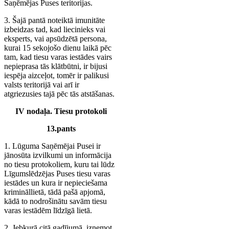
Saņēmējas Puses teritorijas.
3. Šajā pantā noteiktā imunitāte
izbeidzas tad, kad liecinieks vai
eksperts, vai apsūdzētā persona,
kurai 15 sekojošo dienu laikā pēc
tam, kad tiesu varas iestādes vairs
nepieprasa tās klātbūtni, ir bijusi
iespēja aizceļot, tomēr ir palikusi
valsts teritorijā vai arī ir
atgriezusies tajā pēc tās atstāšanas.
IV nodaļa. Tiesu protokoli
13.pants
1. Lūguma Saņēmējai Pusei ir
jānosūta izvilkumi un informācija
no tiesu protokoliem, kuru tai lūdz
Līgumslēdzējas Puses tiesu varas
iestādes un kura ir nepieciešama
krimināllietā, tādā pašā apjomā,
kādā to nodrošinātu savām tiesu
varas iestādēm līdzīgā lietā.
2. Jebkurā citā gadījumā, izņemot