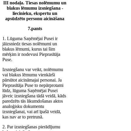
III nodaļa. Tiesas nolēmumu un
blakus lēmumu izsniegšana -
liecinieku, ekspertu un
apsūdzēto personu aicināšana
7.pants
1. Lūguma Saņēmējai Pusei ir
jāizsniedz tiesas nolēmumi un
blakus lēmumi, kurus tai šim
mērķim ir nodevusi Pieprasītāja
Puse.
Izsniegšanu var veikt, nolēmumu
vai blakus lēmumu vienkārši
pārsūtot aicināmajai personai. Ja
Pieprasītāja Puse to nepārprotami
lūdz, lūguma Saņēmējai Pusei
jāveic izsniegšana tādā veidā, kāds
paredzēts tās likumdošanas aktos
analoģisku dokumentu
izsniegšanai, vai arī īpašā veidā,
kas nav ar to pretrunā.
2. Par izsniegšanas pierādījumu