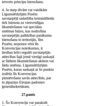
ietverto principu īstenošanu.
4. Ja starp divām vai vairākām
Līgumslēdzējām Pusēm
savstarpējā sadarbība krimināllietās
tiek īstenota uz vienveidīgas
likumdošanas vai speciālas
sistēmas bāzes, kas nodrošina
savstarpējās palīdzības pasākumu
īstenošanu to teritorijās, šīm
Pusēm, neņemot vērā šīs
Konvencijas noteikumus, ir
tiesības brīvi regulēt savstarpējās
attiecības šajā jomā vienīgi saskaņā
ar šādiem likumdošanas aktiem vai
šādu sistēmu. Līgumslēdzējām
Pusēm, kuras saskaņā ar šo punktu
izslēdz šīs Konvencijas
piemērošanu savās attiecībās, par
to jāpaziņo Eiropas padomes
ģenerālsekretāram.
27.pants
1. Šo Konvenciju var parakstīt