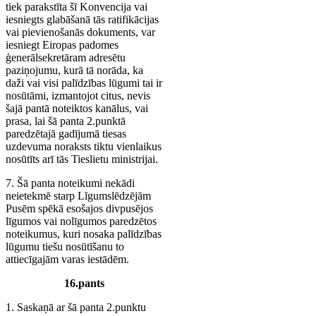
tiek parakstīta šī Konvencija vai
iesniegts glabāšanā tās ratifikācijas
vai pievienošanās dokuments, var
iesniegt Eiropas padomes
ģenerālsekretāram adresētu
paziņojumu, kurā tā norāda, ka
daži vai visi palīdzības lūgumi tai ir
nosūtāmi, izmantojot citus, nevis
šajā pantā noteiktos kanālus, vai
prasa, lai šā panta 2.punktā
paredzētajā gadījumā tiesas
uzdevuma noraksts tiktu vienlaikus
nosūtīts arī tās Tieslietu ministrijai.
7. Šā panta noteikumi nekādi
neietekmē starp Līgumslēdzējām
Pusēm spēkā esošajos divpusējos
līgumos vai nolīgumos paredzētos
noteikumus, kuri nosaka palīdzības
lūgumu tiešu nosūtīšanu to
attiecīgajām varas iestādēm.
16.pants
1. Saskaņā ar šā panta 2.punktu