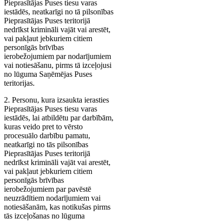
Pieprasītājas Puses tiesu varas
iestādēs, neatkarīgi no tā pilsonības
Pieprasītājas Puses teritorijā
nedrīkst krimināli vajāt vai arestēt,
vai pakļaut jebkuriem citiem
personīgās brīvības
ierobežojumiem par nodarījumiem
vai notiesāšanu, pirms tā izceļojusi
no lūguma Saņēmējas Puses
teritorijas.
2. Personu, kura izsaukta ierasties
Pieprasītājas Puses tiesu varas
iestādēs, lai atbildētu par darbībām,
kuras veido pret to vērsto
procesuālo darbību pamatu,
neatkarīgi no tās pilsonības
Pieprasītājas Puses teritorijā
nedrīkst krimināli vajāt vai arestēt,
vai pakļaut jebkuriem citiem
personīgās brīvības
ierobežojumiem par pavēstē
neuzrādītiem nodarījumiem vai
notiesāšanām, kas notikušas pirms
tās izceļošanas no lūguma