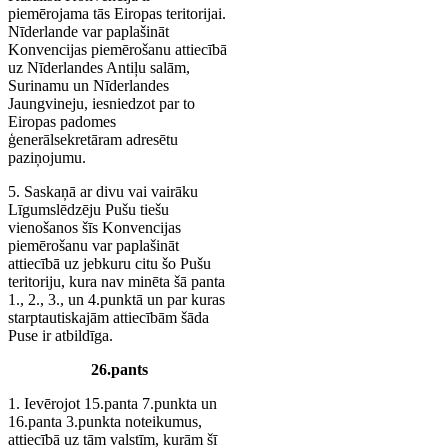
piemērojama tās Eiropas teritorijai.
Nīderlande var paplašināt
Konvencijas piemērošanu attiecībā
uz Nīderlandes Antiļu salām,
Surinamu un Nīderlandes
Jaungvineju, iesniedzot par to
Eiropas padomes
ģenerālsekretāram adresētu
paziņojumu.
5. Saskaņā ar divu vai vairāku
Līgumslēdzēju Pušu tiešu
vienošanos šīs Konvencijas
piemērošanu var paplašināt
attiecībā uz jebkuru citu šo Pušu
teritoriju, kura nav minēta šā panta
1., 2., 3., un 4.punktā un par kuras
starptautiskajām attiecībām šāda
Puse ir atbildīga.
26.pants
1. Ievērojot 15.panta 7.punkta un
16.panta 3.punkta noteikumus,
attiecībā uz tām valstīm, kurām šī