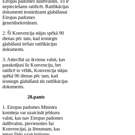
Eiropas padomes dalībvalstis. To ir
nepieciešams ratificēt. Ratifikācijas
dokumenti iesniedzami glabāšanai
Eiropas padomes
ģenerālsekretāram.
2. Šī Konvencija stājas spēkā 90
dienas pēc tam, kad iesniegts
glabāšanā trešais ratifikācijas
dokuments.
3. Attiecībā uz ikvienu valsti, kas
parakstījusi šo Konvenciju, bet
ratificē to vēlāk, Konvencija stājas
spēkā 90 dienas pēc tam, kad
iesniegts glabāšanā tās ratifikācijas
dokuments.
28.pants
1. Eiropas padomes Ministru
komiteja var uzaicināt jebkuru
valsti, kas nav Eiropas padomes
dalībvalsts, pievienoties šai
Konvencijai, ja lēmumam, kas
ietver šādu uzaicinājumu,