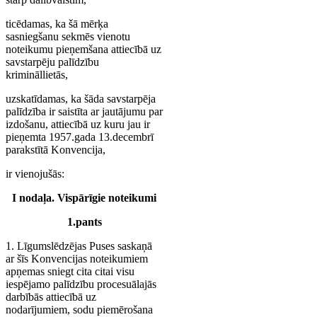
ticēdamas, ka šā mērķa
sasniegšanu sekmēs vienotu
noteikumu pieņemšana attiecībā uz
savstarpēju palīdzību
krimināllietās,
uzskatīdamas, ka šāda savstarpēja
palīdzība ir saistīta ar jautājumu par
izdošanu, attiecībā uz kuru jau ir
pieņemta 1957.gada 13.decembrī
parakstītā Konvencija,
ir vienojušās:
I nodaļa. Vispārīgie noteikumi
1.pants
1. Līgumslēdzējas Puses saskaņā
ar šīs Konvencijas noteikumiem
apņemas sniegt cita citai visu
iespējamo palīdzību procesuālajās
darbībās attiecībā uz
nodarījumiem, sodu piemērošana