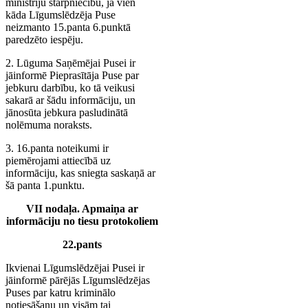
ministriju starpniecību, ja vien
kāda Līgumslēdzēja Puse
neizmanto 15.panta 6.punktā
paredzēto iespēju.
2. Lūguma Saņēmējai Pusei ir
jāinformē Pieprasītāja Puse par
jebkuru darbību, ko tā veikusi
sakarā ar šādu informāciju, un
jānosūta jebkura pasludinātā
nolēmuma noraksts.
3. 16.panta noteikumi ir
piemērojami attiecībā uz
informāciju, kas sniegta saskaņā ar
šā panta 1.punktu.
VII nodaļa. Apmaiņa ar
informāciju no tiesu protokoliem
22.pants
Ikvienai Līgumslēdzējai Pusei ir
jāinformē pārējās Līgumslēdzējas
Puses par katru kriminālo
notiesāšanu un visām tai