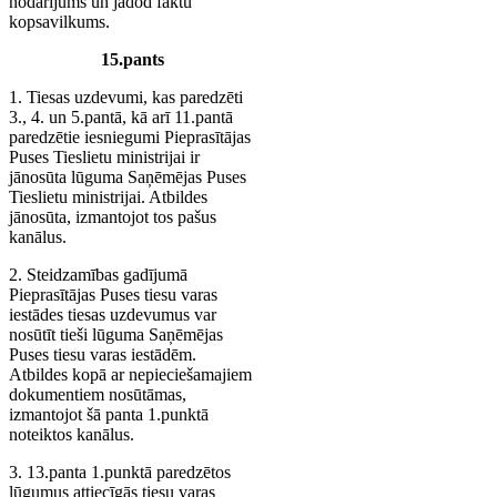
nodarījums un jādod faktu
kopsavilkums.
15.pants
1. Tiesas uzdevumi, kas paredzēti
3., 4. un 5.pantā, kā arī 11.pantā
paredzētie iesniegumi Pieprasītājas
Puses Tieslietu ministrijai ir
jānosūta lūguma Saņēmējas Puses
Tieslietu ministrijai. Atbildes
jānosūta, izmantojot tos pašus
kanālus.
2. Steidzamības gadījumā
Pieprasītājas Puses tiesu varas
iestādes tiesas uzdevumus var
nosūtīt tieši lūguma Saņēmējas
Puses tiesu varas iestādēm.
Atbildes kopā ar nepieciešamajiem
dokumentiem nosūtāmas,
izmantojot šā panta 1.punktā
noteiktos kanālus.
3. 13.panta 1.punktā paredzētos
lūgumus attiecīgās tiesu varas