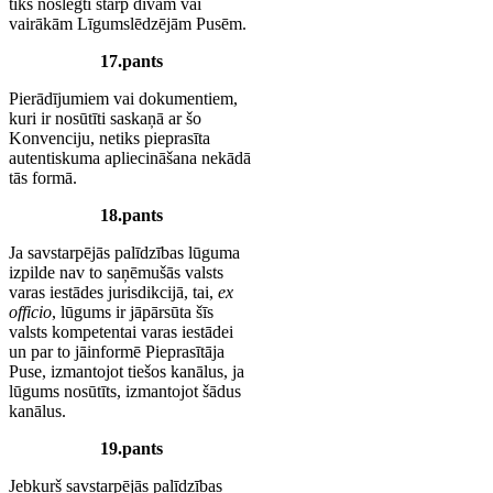
tiks noslēgti starp divām vai
vairākām Līgumslēdzējām Pusēm.
17.pants
Pierādījumiem vai dokumentiem,
kuri ir nosūtīti saskaņā ar šo
Konvenciju, netiks pieprasīta
autentiskuma apliecināšana nekādā
tās formā.
18.pants
Ja savstarpējās palīdzības lūguma
izpilde nav to saņēmušās valsts
varas iestādes jurisdikcijā, tai,
ex
officio
, lūgums ir jāpārsūta šīs
valsts kompetentai varas iestādei
un par to jāinformē Pieprasītāja
Puse, izmantojot tiešos kanālus, ja
lūgums nosūtīts, izmantojot šādus
kanālus.
19.pants
Jebkurš savstarpējās palīdzības