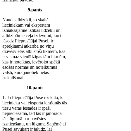
9.pants
Naudas līdzekļi, to skaitā
lieciniekam vai ekspertam
izmaksājamie iztikas līdzekļi un
atlīdzināmie ceļa izdevumi, kuri
jāsedz Pieprasītājai Pusei, ir
aprēķināmi atkarībā no viņu
dzīvesvietas atbilstoši likmēm, kas
ir vismaz vienlīdzīgas tām likmēm,
kas ir noteiktas, ievērojot spēkā
esošās normas un noteikumus
valstī, kurā jānotiek lietas
izskatīšanai.
10.pants
1. Ja Pieprasītāja Puse uzskata, ka
liecinieka vai eksperta ierašanās tās
tiesu varas iestādēs ir īpaši
nepieciešama, tad tas ir jānorāda
tās lūgumā par pavēstes
izsniegšanu, un lūguma Saņēmējai
Pusei savukārt ir jālūdz, lai