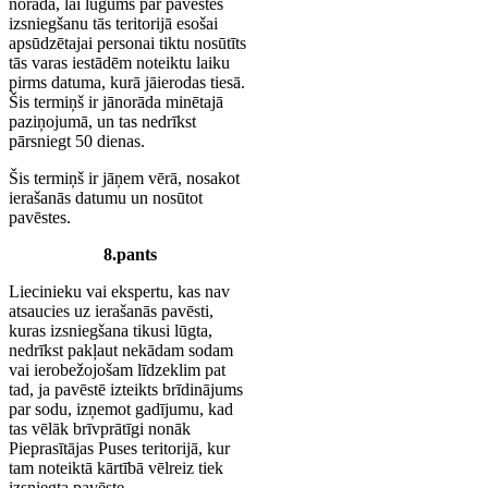
norāda, lai lūgums par pavēstes
izsniegšanu tās teritorijā esošai
apsūdzētajai personai tiktu nosūtīts
tās varas iestādēm noteiktu laiku
pirms datuma, kurā jāierodas tiesā.
Šis termiņš ir jānorāda minētajā
paziņojumā, un tas nedrīkst
pārsniegt 50 dienas.
Šis termiņš ir jāņem vērā, nosakot
ierašanās datumu un nosūtot
pavēstes.
8.pants
Liecinieku vai ekspertu, kas nav
atsaucies uz ierašanās pavēsti,
kuras izsniegšana tikusi lūgta,
nedrīkst pakļaut nekādam sodam
vai ierobežojošam līdzeklim pat
tad, ja pavēstē izteikts brīdinājums
par sodu, izņemot gadījumu, kad
tas vēlāk brīvprātīgi nonāk
Pieprasītājas Puses teritorijā, kur
tam noteiktā kārtībā vēlreiz tiek
izsniegta pavēste.