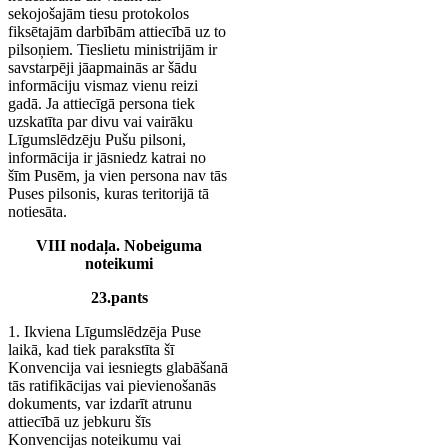
sekojošajām tiesu protokolos
fiksētajām darbībām attiecībā uz to
pilsoņiem. Tieslietu ministrijām ir
savstarpēji jāapmainās ar šādu
informāciju vismaz vienu reizi
gadā. Ja attiecīgā persona tiek
uzskatīta par divu vai vairāku
Līgumslēdzēju Pušu pilsoni,
informācija ir jāsniedz katrai no
šīm Pusēm, ja vien persona nav tās
Puses pilsonis, kuras teritorijā tā
notiesāta.
VIII nodaļa. Nobeiguma
noteikumi
23.pants
1. Ikviena Līgumslēdzēja Puse
laikā, kad tiek parakstīta šī
Konvencija vai iesniegts glabāšanā
tās ratifikācijas vai pievienošanās
dokuments, var izdarīt atrunu
attiecībā uz jebkuru šīs
Konvencijas noteikumu vai