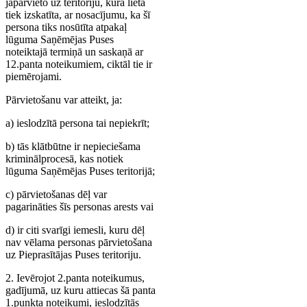
jāpārvieto uz teritoriju, kurā lieta
tiek izskatīta, ar nosacījumu, ka šī
persona tiks nosūtīta atpakaļ
lūguma Saņēmējas Puses
noteiktajā termiņā un saskaņā ar
12.panta noteikumiem, ciktāl tie ir
piemērojami.
Pārvietošanu var atteikt, ja:
a) ieslodzītā persona tai nepiekrīt;
b) tās klātbūtne ir nepieciešama
kriminālprocesā, kas notiek
lūguma Saņēmējas Puses teritorijā;
c) pārvietošanas dēļ var
pagarināties šīs personas arests vai
d) ir citi svarīgi iemesli, kuru dēļ
nav vēlama personas pārvietošana
uz Pieprasītājas Puses teritoriju.
2. Ievērojot 2.panta noteikumus,
gadījumā, uz kuru attiecas šā panta
1.punkta noteikumi, ieslodzītās