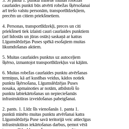
3. Šī panta 1. punktā minētie muitas robežas
caurlaides punkti būs atvērti robežas šķērsošanai
arī trešo valstu personām, transportlīdzekļiem,
precēm un citiem priekšmetiem.
4. Personas, transportlīdzekļi, preces un citi
priekšmeti tiek izlaisti cauri caurlaides punktiem
(arī lidostās un jūras ostās) saskaņā ar katras
Līgumslēdzējas Puses spēkā esošajiem muitas
likumdošanas aktiem.
5. Muitas caurlaides punktus uz autoceļiem
šķērso, izmantojot transportlīdzekļus vai kājām.
6. Muitas robežas caurlaides punktu atvēršanas
termiņus, kā arī kustības veidus, kādos notiek
punktu šķērsošana, Līgumslēdzējas Puses
nosaka, apmainoties ar notām, atbilstoši šo
punktu labiekārtošanas un nepieciešamās
infrastruktūras izveidošanas pabeigšanai.
2. pants. 1. Līdz šīs vienošanās 1. panta 1.
punktā minēto muitas punktu atvēršanai katra
Līgumslēdzēja Puse savā teritorijā veic attiecīgus
infrastruktūras iekārtošanas darbus, ņemot vērā