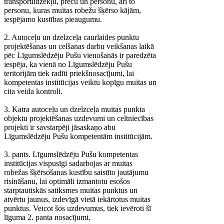
transportlīdzekļu, preču un personu, arī to
personu, kuras muitas robežu šķērso kājām,
iespējamo kustības pieaugumu.
2. Autoceļu un dzelzceļa caurlaides punktu
projektēšanas un celšanas darbu veikšanas laikā
pēc Līgumslēdzēju Pušu vienošanās ir paredzēta
iespēja, ka vienā no Līgumslēdzēju Pušu
teritorijām tiek radīti priekšnosacījumi, lai
kompetentas institūcijas veiktu kopīgu muitas un
cita veida kontroli.
3. Katra autoceļu un dzelzceļa muitas punkta
objektu projektēšanas uzdevumi un celtniecības
projekti ir savstarpēji jāsaskaņo abu
Līgumslēdzēju Pušu kompetentām institūcijām.
3. pants. Līgumslēdzēju Pušu kompetentas
institūcijas vispusīgi sadarbojas ar muitas
robežas šķērsošanas kustību saistīto jautājumu
risināšanu, lai optimāli izmantotu esošos
starptautiskās satiksmes muitas punktus un
atvērtu jaunus, izdevīgā vietā iekārtotus muitas
punktus. Veicot šos uzdevumus, tiek ievēroti šī
līguma 2. panta nosacījumi.