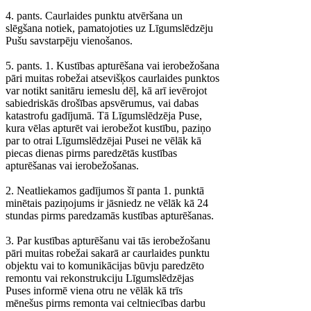
4. pants. Caurlaides punktu atvēršana un
slēgšana notiek, pamatojoties uz Līgumslēdzēju
Pušu savstarpēju vienošanos.
5. pants. 1. Kustības apturēšana vai ierobežošana
pāri muitas robežai atsevišķos caurlaides punktos
var notikt sanitāru iemeslu dēļ, kā arī ievērojot
sabiedriskās drošības apsvērumus, vai dabas
katastrofu gadījumā. Tā Līgumslēdzēja Puse,
kura vēlas apturēt vai ierobežot kustību, paziņo
par to otrai Līgumslēdzējai Pusei ne vēlāk kā
piecas dienas pirms paredzētās kustības
apturēšanas vai ierobežošanas.
2. Neatliekamos gadījumos šī panta 1. punktā
minētais paziņojums ir jāsniedz ne vēlāk kā 24
stundas pirms paredzamās kustības apturēšanas.
3. Par kustības apturēšanu vai tās ierobežošanu
pāri muitas robežai sakarā ar caurlaides punktu
objektu vai to komunikācijas būvju paredzēto
remontu vai rekonstrukciju Līgumslēdzējas
Puses informē viena otru ne vēlāk kā trīs
mēnešus pirms remonta vai celtniecības darbu