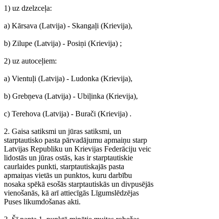
1) uz dzelzceļa:
a) Kārsava (Latvija) - Skangaļi (Krievija),
b) Zilupe (Latvija) - Posiņi (Krievija) ;
2) uz autoceļiem:
a) Vientuļi (Latvija) - Ludonka (Krievija),
b) Grebņeva (Latvija) - Ubiļinka (Krievija),
c) Terehova (Latvija) - Burači (Krievija) .
2. Gaisa satiksmi un jūras satiksmi, un
starptautisko pasta pārvadājumu apmaiņu starp
Latvijas Republiku un Krievijas Federāciju veic
lidostās un jūras ostās, kas ir starptautiskie
caurlaides punkti, starptautiskajās pasta
apmaiņas vietās un punktos, kuru darbību
nosaka spēkā esošās starptautiskās un divpusējās
vienošanās, kā arī attiecīgās Līgumslēdzējas
Puses likumdošanas akti.