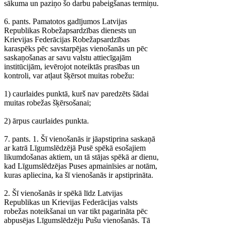
sākuma un paziņo šo darbu pabeigšanas termiņu.
6. pants. Pamatotos gadījumos Latvijas
Republikas Robežapsardzības dienests un
Krievijas Federācijas Robežapsardzības
karaspēks pēc savstarpējas vienošanās un pēc
saskaņošanas ar savu valstu attiecīgajām
institūcijām, ievērojot noteiktās prasības un
kontroli, var atļaut šķērsot muitas robežu:
1) caurlaides punktā, kurš nav paredzēts šādai
muitas robežas šķērsošanai;
2) ārpus caurlaides punkta.
7. pants. 1. Šī vienošanās ir jāapstiprina saskaņā
ar katrā Līgumslēdzējā Pusē spēkā esošajiem
likumdošanas aktiem, un tā stājas spēkā ar dienu,
kad Līgumslēdzējas Puses apmainīsies ar notām,
kuras apliecina, ka šī vienošanās ir apstiprināta.
2. Šī vienošanās ir spēkā līdz Latvijas
Republikas un Krievijas Federācijas valsts
robežas noteikšanai un var tikt pagarināta pēc
abpusējas Līgumslēdzēju Pušu vienošanās. Tā