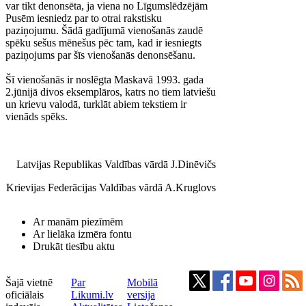
var tikt denonsēta, ja viena no Līgumslēdzējām
Pusēm iesniedz par to otrai rakstisku
paziņojumu. Šādā gadījumā vienošanās zaudē
spēku sešus mēnešus pēc tam, kad ir iesniegts
paziņojums par šīs vienošanās denonsēšanu.
Šī vienošanās ir noslēgta Maskavā 1993. gada
2.jūnijā divos eksemplāros, katrs no tiem latviešu
un krievu valodā, turklāt abiem tekstiem ir
vienāds spēks.
Latvijas Republikas Valdības vārdā J.Dinēvičs
Krievijas Federācijas Valdības vārdā A.Kruglovs
Ar manām piezīmēm
Ar lielāka izmēra fontu
Drukāt tiesību aktu
Šajā vietnē
Par
Mobilā
oficiālais
Likumi.lv
versija