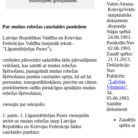
izdarītajiem grozījumiem.
Valsts:
Atruna:
Krievija
Veids:
starptautisks
dokuments
divpusējs
P
ar muitas robežas caurlaides punktiem
Stājas spēkā:
24.06.1993.
Latvijas Republikas Valdība un Krievijas
Parakstīts:
Nav
Federācijas Valdība (turpmāk tekstā -
02.06.1993.
"Līgumslēdzējas Puses"),
Zaudē spēku:
21.11.2013.
cenšoties pilnveidot sadarbību tādu pārvadājumu
Deklarācija:
veikšanā, kas saistīti ar muitas robežas
Nav
šķērsošanu, paaugstināt muitas robežas
Publicēts:
šķērsošanas punktu caurlaides spēju, kā arī lai
"Latvijas
personām, transportlīdzekļiem, precēm un citiem
Vēstnesis"
,
priekšmetiem radītu pienācīgus apstākļus muitas
34,
robežas šķērsošanai,
05.06.1993.
Saistītie
vienojās par sekojošo:
dokumenti
1. pants. 1. Līgumslēdzējas Puses vienojušās
Zaudējis
atvērt uz muitas robežas starp Latvijas
spēku ar
Republiku un Krievijas Federāciju šādus
caurlaides punktus: