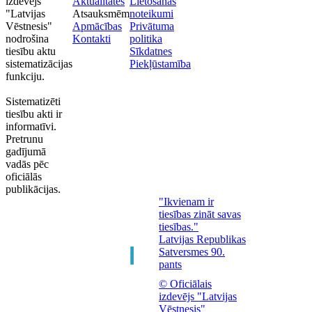
izdevējs
Aktualitātes
Lietošanas
"Latvijas
Atsauksmēm
noteikumi
Vēstnesis"
Apmācības
Privātuma
nodrošina
Kontakti
politika
tiesību aktu
Sīkdatnes
sistematizācijas
Piekļūstamība
funkciju.
Sistematizēti
tiesību akti ir
informatīvi.
Pretrunu
gadījumā
vadās pēc
oficiālās
publikācijas.
"Ikvienam ir
tiesības zināt savas
tiesības."
Latvijas Republikas
Satversmes 90.
pants
© Oficiālais
izdevējs "Latvijas
Vēstnesis"