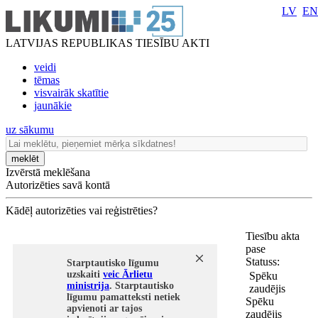
LV
EN
LATVIJAS REPUBLIKAS TIESĪBU AKTI
veidi
tēmas
visvairāk skatītie
jaunākie
uz sākumu
meklēt
Izvērstā meklēšana
Autorizēties savā kontā
Kādēļ autorizēties vai reģistrēties?
Tiesību akta
pase
Statuss:
Starptautisko līgumu
uzskaiti
veic Ārlietu
Spēku
ministrija
. Starptautisko
zaudējis
līgumu pamatteksti netiek
Spēku
apvienoti ar tajos
zaudējis