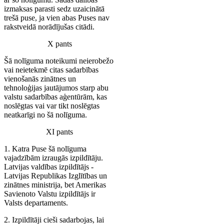
izmaksas parasti sedz uzaicinātā
trešā puse, ja vien abas Puses nav
rakstveidā norādījušas citādi.
X pants
Šā nolīguma noteikumi neierobežo
vai neietekmē citas sadarbības
vienošanās zinātnes un
tehnoloģijas jautājumos starp abu
valstu sadarbības aģentūrām, kas
noslēgtas vai var tikt noslēgtas
neatkarīgi no šā nolīguma.
XI pants
1. Katra Puse šā nolīguma
vajadzībām izraugās izpildītāju.
Latvijas valdības izpildītājs -
Latvijas Republikas Izglītības un
zinātnes ministrija, bet Amerikas
Savienoto Valstu izpildītājs ir
Valsts departaments.
2. Izpildītāji cieši sadarbojas, lai