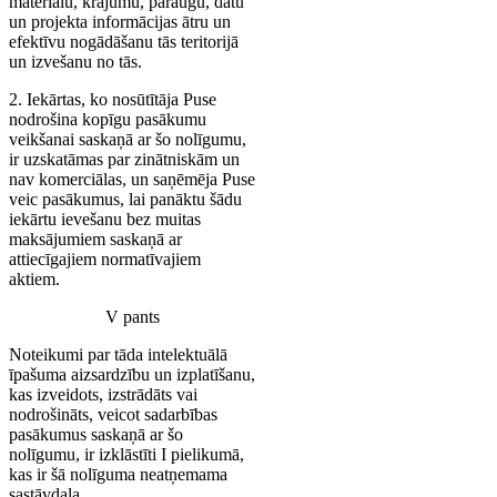
materiālu, krājumu, paraugu, datu
un projekta informācijas ātru un
efektīvu nogādāšanu tās teritorijā
un izvešanu no tās.
2. Iekārtas, ko nosūtītāja Puse
nodrošina kopīgu pasākumu
veikšanai saskaņā ar šo nolīgumu,
ir uzskatāmas par zinātniskām un
nav komerciālas, un saņēmēja Puse
veic pasākumus, lai panāktu šādu
iekārtu ievešanu bez muitas
maksājumiem saskaņā ar
attiecīgajiem normatīvajiem
aktiem.
V pants
Noteikumi par tāda intelektuālā
īpašuma aizsardzību un izplatīšanu,
kas izveidots, izstrādāts vai
nodrošināts, veicot sadarbības
pasākumus saskaņā ar šo
nolīgumu, ir izklāstīti I pielikumā,
kas ir šā nolīguma neatņemama
sastāvdaļa.