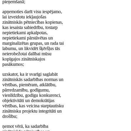
pieņemšanā;
apņemoties darīt visu iespējamo,
lai izveidotu iekļaujošas
zinātniskās pētniecības kopienas,
kas iesaista sabiedrību, tostarp
nepietiekami apkalpotas,
nepietiekami pārstāvētas un
marginalizētas grupas, un rada tai
labumu, un likvidēt šķēršļus tās
neierobežotai dalībai mūsu
kopīgajos zinātniskajos
pasākumos;
uzskatot, ka ir svarīgi saglabāt
zinātniskās sadarbības normas un
vērtības, piemēram, atklātību,
pārredzamību, godīgumu,
vienlīdzību, godīgu konkurenci,
objektivitāti un demokrātijas
vērtības, kas veicina starptautisku
zinātnisku projektu integritāti un
drošību;
ņemot vērā, ka sadarbība