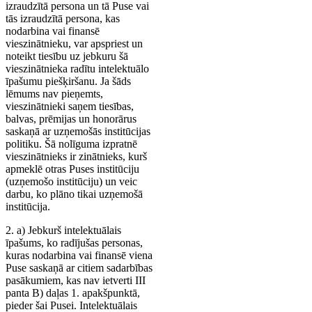
izraudzītā persona un tā Puse vai
tās izraudzītā persona, kas
nodarbina vai finansē
vieszinātnieku, var apspriest un
noteikt tiesību uz jebkuru šā
vieszinātnieka radītu intelektuālo
īpašumu piešķiršanu. Ja šāds
lēmums nav pieņemts,
vieszinātnieki saņem tiesības,
balvas, prēmijas un honorārus
saskaņā ar uzņemošās institūcijas
politiku. Šā nolīguma izpratnē
vieszinātnieks ir zinātnieks, kurš
apmeklē otras Puses institūciju
(uzņemošo institūciju) un veic
darbu, ko plāno tikai uzņemošā
institūcija.
2. a) Jebkurš intelektuālais
īpašums, ko radījušas personas,
kuras nodarbina vai finansē viena
Puse saskaņā ar citiem sadarbības
pasākumiem, kas nav ietverti III
panta B) daļas 1. apakšpunktā,
pieder šai Pusei. Intelektuālais