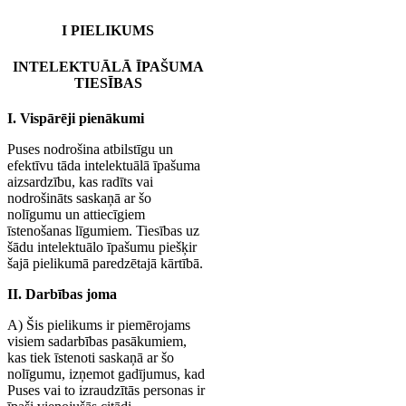
I PIELIKUMS
INTELEKTUĀLĀ ĪPAŠUMA
TIESĪBAS
I. Vispārēji pienākumi
Puses nodrošina atbilstīgu un
efektīvu tāda intelektuālā īpašuma
aizsardzību, kas radīts vai
nodrošināts saskaņā ar šo
nolīgumu un attiecīgiem
īstenošanas līgumiem. Tiesības uz
šādu intelektuālo īpašumu piešķir
šajā pielikumā paredzētajā kārtībā.
II. Darbības joma
A) Šis pielikums ir piemērojams
visiem sadarbības pasākumiem,
kas tiek īstenoti saskaņā ar šo
nolīgumu, izņemot gadījumus, kad
Puses vai to izraudzītās personas ir