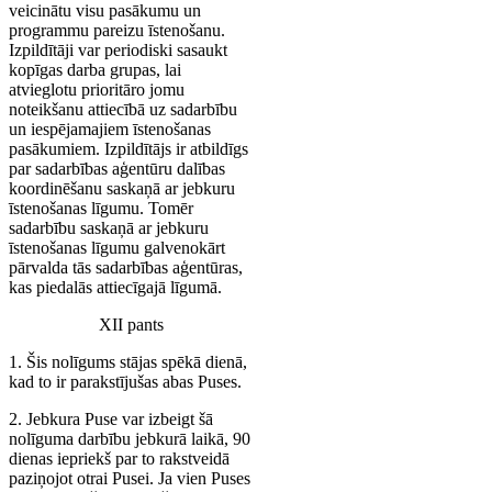
veicinātu visu pasākumu un
programmu pareizu īstenošanu.
Izpildītāji var periodiski sasaukt
kopīgas darba grupas, lai
atvieglotu prioritāro jomu
noteikšanu attiecībā uz sadarbību
un iespējamajiem īstenošanas
pasākumiem. Izpildītājs ir atbildīgs
par sadarbības aģentūru dalības
koordinēšanu saskaņā ar jebkuru
īstenošanas līgumu. Tomēr
sadarbību saskaņā ar jebkuru
īstenošanas līgumu galvenokārt
pārvalda tās sadarbības aģentūras,
kas piedalās attiecīgajā līgumā.
XII pants
1. Šis nolīgums stājas spēkā dienā,
kad to ir parakstījušas abas Puses.
2. Jebkura Puse var izbeigt šā
nolīguma darbību jebkurā laikā, 90
dienas iepriekš par to rakstveidā
paziņojot otrai Pusei. Ja vien Puses