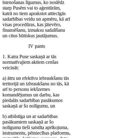
īstenošanas līgumus, ko noslēdz
starp Pusēm vai to aģentūrām,
katrā no tiem aprakstot attiecīgās
sadarbības veidu un apmēru, kā arī
visas procedūras, kas jāievēro,
finansēšanu, izmaksu sadalīšanu
un citus būtiskus jautājumus.
IV pants
1. Katra Puse saskaņā ar tās
normatīvajiem aktiem cenšas
veicināt:
a) ātru un efektīvu iebraukšanu tās
teritorijā un izbraukšanu no tās, kā
arī to personu iekšzemes
komandējumus un darbu, kas
piedalās sadarbības pasākumos
saskaņā ar šo nolīgumu, un
b) atbilstīga un ar sadarbības
pasākumiem saskaņā ar šo
nolīgumu tieši saistīta aprīkojuma,
instrumentu, pētniecības platformu,