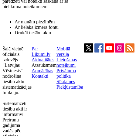
paredzēti vai noteikti saskaņā ar šā
pielikuma noteikumiem.
Ar manām piezīmēm
Ar lielāka izmēra fontu
Drukāt tiesību aktu
Šajā vietnē
Par
Mobilā
oficiālais
Likumi.lv
versija
izdevējs
Aktualitātes
Lietošanas
"Latvijas
Atsauksmēm
noteikumi
Vēstnesis"
Apmācības
Privātuma
nodrošina
Kontakti
politika
tiesību aktu
Sīkdatnes
sistematizācijas
Piekļūstamība
funkciju.
Sistematizēti
tiesību akti ir
informatīvi.
Pretrunu
gadījumā
vadās pēc