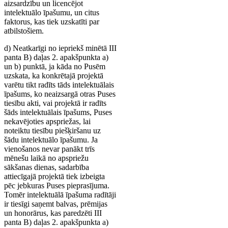
aizsardzību un licencējot
intelektuālo īpašumu, un citus
faktorus, kas tiek uzskatīti par
atbilstošiem.
d) Neatkarīgi no iepriekš minētā III
panta B) daļas 2. apakšpunkta a)
un b) punktā, ja kāda no Pusēm
uzskata, ka konkrētajā projektā
varētu tikt radīts tāds intelektuālais
īpašums, ko neaizsargā otras Puses
tiesību akti, vai projektā ir radīts
šāds intelektuālais īpašums, Puses
nekavējoties apspriežas, lai
noteiktu tiesību piešķiršanu uz
šādu intelektuālo īpašumu. Ja
vienošanos nevar panākt trīs
mēnešu laikā no apspriežu
sākšanas dienas, sadarbība
attiecīgajā projektā tiek izbeigta
pēc jebkuras Puses pieprasījuma.
Tomēr intelektuālā īpašuma radītāji
ir tiesīgi saņemt balvas, prēmijas
un honorārus, kas paredzēti III
panta B) daļas 2. apakšpunkta a)