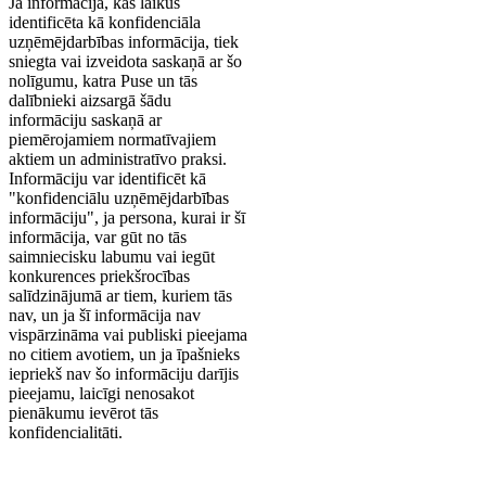
Ja informācija, kas laikus
identificēta kā konfidenciāla
uzņēmējdarbības informācija, tiek
sniegta vai izveidota saskaņā ar šo
nolīgumu, katra Puse un tās
dalībnieki aizsargā šādu
informāciju saskaņā ar
piemērojamiem normatīvajiem
aktiem un administratīvo praksi.
Informāciju var identificēt kā
"konfidenciālu uzņēmējdarbības
informāciju", ja persona, kurai ir šī
informācija, var gūt no tās
saimniecisku labumu vai iegūt
konkurences priekšrocības
salīdzinājumā ar tiem, kuriem tās
nav, un ja šī informācija nav
vispārzināma vai publiski pieejama
no citiem avotiem, un ja īpašnieks
iepriekš nav šo informāciju darījis
pieejamu, laicīgi nenosakot
pienākumu ievērot tās
konfidencialitāti.