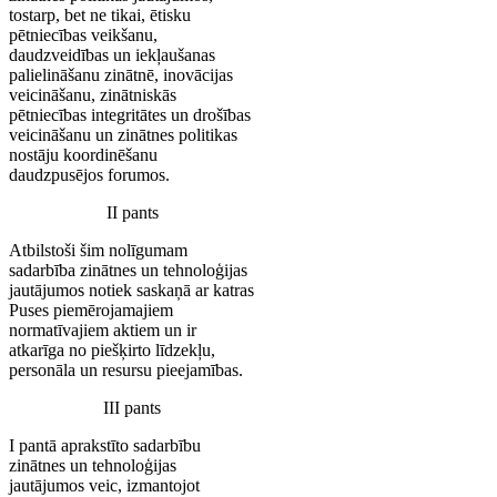
tostarp, bet ne tikai, ētisku
pētniecības veikšanu,
daudzveidības un iekļaušanas
palielināšanu zinātnē, inovācijas
veicināšanu, zinātniskās
pētniecības integritātes un drošības
veicināšanu un zinātnes politikas
nostāju koordinēšanu
daudzpusējos forumos.
II pants
Atbilstoši šim nolīgumam
sadarbība zinātnes un tehnoloģijas
jautājumos notiek saskaņā ar katras
Puses piemērojamajiem
normatīvajiem aktiem un ir
atkarīga no piešķirto līdzekļu,
personāla un resursu pieejamības.
III pants
I pantā aprakstīto sadarbību
zinātnes un tehnoloģijas
jautājumos veic, izmantojot