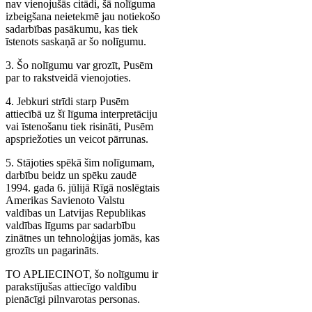
nav vienojušās citādi, šā nolīguma
izbeigšana neietekmē jau notiekošo
sadarbības pasākumu, kas tiek
īstenots saskaņā ar šo nolīgumu.
3. Šo nolīgumu var grozīt, Pusēm
par to rakstveidā vienojoties.
4. Jebkuri strīdi starp Pusēm
attiecībā uz šī līguma interpretāciju
vai īstenošanu tiek risināti, Pusēm
apspriežoties un veicot pārrunas.
5. Stājoties spēkā šim nolīgumam,
darbību beidz un spēku zaudē
1994. gada 6. jūlijā Rīgā noslēgtais
Amerikas Savienoto Valstu
valdības un Latvijas Republikas
valdības līgums par sadarbību
zinātnes un tehnoloģijas jomās, kas
grozīts un pagarināts.
TO APLIECINOT, šo nolīgumu ir
parakstījušas attiecīgo valdību
pienācīgi pilnvarotas personas.