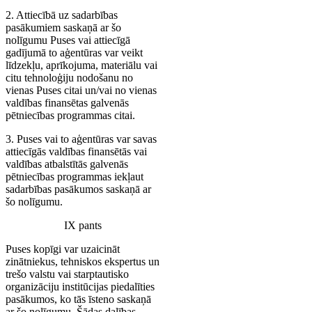
2. Attiecībā uz sadarbības
pasākumiem saskaņā ar šo
nolīgumu Puses vai attiecīgā
gadījumā to aģentūras var veikt
līdzekļu, aprīkojuma, materiālu vai
citu tehnoloģiju nodošanu no
vienas Puses citai un/vai no vienas
valdības finansētas galvenās
pētniecības programmas citai.
3. Puses vai to aģentūras var savas
attiecīgās valdības finansētās vai
valdības atbalstītās galvenās
pētniecības programmas iekļaut
sadarbības pasākumos saskaņā ar
šo nolīgumu.
IX pants
Puses kopīgi var uzaicināt
zinātniekus, tehniskos ekspertus un
trešo valstu vai starptautisko
organizāciju institūcijas piedalīties
pasākumos, ko tās īsteno saskaņā
ar šo nolīgumu. Šādas dalības