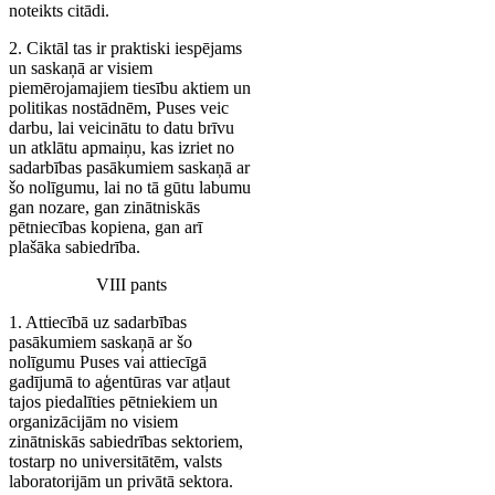
noteikts citādi.
2. Ciktāl tas ir praktiski iespējams
un saskaņā ar visiem
piemērojamajiem tiesību aktiem un
politikas nostādnēm, Puses veic
darbu, lai veicinātu to datu brīvu
un atklātu apmaiņu, kas izriet no
sadarbības pasākumiem saskaņā ar
šo nolīgumu, lai no tā gūtu labumu
gan nozare, gan zinātniskās
pētniecības kopiena, gan arī
plašāka sabiedrība.
VIII pants
1. Attiecībā uz sadarbības
pasākumiem saskaņā ar šo
nolīgumu Puses vai attiecīgā
gadījumā to aģentūras var atļaut
tajos piedalīties pētniekiem un
organizācijām no visiem
zinātniskās sabiedrības sektoriem,
tostarp no universitātēm, valsts
laboratorijām un privātā sektora.