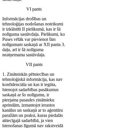
VI pants
Informācijas drošības un
tehnoloģijas nodošanas noteikumi
ir izklāstīti II pielikumā, kas ir šā
nolīguma sastāvdaļa. Pielikumi, ko
Puses vēlāk var pievienot šim
nolīgumam saskaņā ar XII panta 3.
daļu, arī ir šā nolīguma
neatņemama sastāvdaļa.
VII pants
1. Zinātniskās pētniecības un
tehnoloģiskā informācija, kas nav
konfidenciāla un kas ir iegūta,
īstenojot sadarbības pasākumus
saskaņā ar šo nolīgumu, ir
pieejama pasaules zinātnieku
aprindām, izmantojot ierastos
kanālus un saskaņā ar to aģentūru
paražām un praksi, kuras piedalās
attiecīgajā sadarbībā, ja vien
īstenošanas līgumā nav rakstveidā