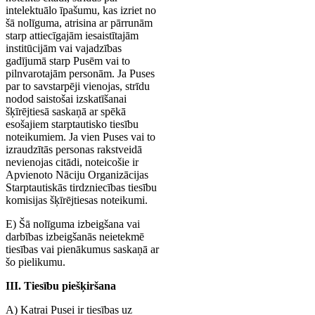
intelektuālo īpašumu, kas izriet no
šā nolīguma, atrisina ar pārrunām
starp attiecīgajām iesaistītajām
institūcijām vai vajadzības
gadījumā starp Pusēm vai to
pilnvarotajām personām. Ja Puses
par to savstarpēji vienojas, strīdu
nodod saistošai izskatīšanai
šķīrējtiesā saskaņā ar spēkā
esošajiem starptautisko tiesību
noteikumiem. Ja vien Puses vai to
izraudzītās personas rakstveidā
nevienojas citādi, noteicošie ir
Apvienoto Nāciju Organizācijas
Starptautiskās tirdzniecības tiesību
komisijas šķīrējtiesas noteikumi.
E) Šā nolīguma izbeigšana vai
darbības izbeigšanās neietekmē
tiesības vai pienākumus saskaņā ar
šo pielikumu.
III. Tiesību piešķiršana
A) Katrai Pusei ir tiesības uz