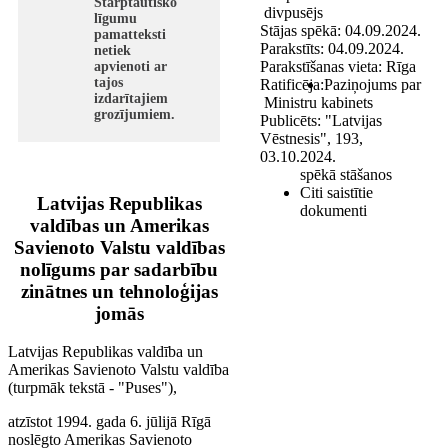
Starptautisko
divpusējs
līgumu
Stājas spēkā:
04.09.2024.
pamatteksti
Parakstīts:
04.09.2024.
netiek
Parakstīšanas vieta:
Rīga
apvienoti ar
tajos
Ratificēja:
Paziņojums par
izdarītajiem
Ministru kabinets
grozījumiem.
Publicēts:
"Latvijas
Vēstnesis", 193,
03.10.2024.
spēkā stāšanos
Citi saistītie
Latvijas Republikas
dokumenti
valdības un Amerikas
Savienoto Valstu valdības
nolīgums par sadarbību
zinātnes un tehnoloģijas
jomās
Latvijas Republikas valdība un
Amerikas Savienoto Valstu valdība
(turpmāk tekstā - "Puses"),
atzīstot 1994. gada 6. jūlijā Rīgā
noslēgto Amerikas Savienoto