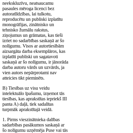
neekskluzīvu, neatsaucamu
pasaules mēroga licenci bez
autoratlīdzības, lai tulkotu,
reproducētu un publiski izplatītu
monogrāfijas, zinātnisko un
tehnisko žurnālu rakstus,
ziņojumus un grāmatas, kas tieši
izriet no sadarbības saskaņā ar šo
nolīgumu. Visos ar autortiesībām
aizsargāta darba eksemplāros, kas
izplatīti publiski un sagatavoti
saskaņā ar šo nolīgumu, ir jānorāda
darba autoru vārds un uzvārds, ja
vien autors nepārprotami nav
atteicies tikt pieminēts.
B) Tiesības uz visu veidu
intelektuālo īpašumu, izņemot tās
tiesības, kas aprakstītas iepriekš III
panta A) daļā, tiek sadalītas
turpmāk aprakstītajā veidā.
1. Pirms vieszinātnieka dalības
sadarbības pasākumos saskaņā ar
šo nolīgumu uzņēmēja Puse vai tās