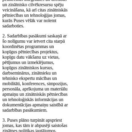
un zinātnisko cilvēkresursu spēju
veicināšana, kā arī citas zinātniskās
pētniecības un tehnoloģijas jomas,
kurās Puses vēlāk var nolemt
sadarboties.
2. Sadarbības pasākumi saskaņā ar
šo nolīgumu var ietvert cita starpā
koordinētas programmas un
kopīgus pētniecības projektus,
kopīgu datu vākšanu uz vietas,
pētījumus un izmeklējumus,
kopīgus zinātniskos kursus,
darbseminārus, zinātnieku un
tehnisko ekspertu mācības un
mobilitāti, konferences, simpozijus,
personāla, aprīkojuma un materiālu
apmaiņu un zinātniskās pētniecības
un tehnoloģiskās informācijas un
dokumentācijas apmaiņu saistībā ar
sadarbības pasākumiem.
3. Puses plāno turpināt apspriest
jomas, kas tām ir abpusēji saistošas
zinātnes politikas jautājumos,