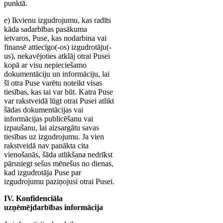
punktā.
e) Ikvienu izgudrojumu, kas radīts
kāda sadarbības pasākuma
ietvaros, Puse, kas nodarbina vai
finansē attiecīgo(-os) izgudrotāju(-
us), nekavējoties atklāj otrai Pusei
kopā ar visu nepieciešamo
dokumentāciju un informāciju, lai
šī otra Puse varētu noteikt visas
tiesības, kas tai var būt. Katra Puse
var rakstveidā lūgt otrai Pusei atlikt
šādas dokumentācijas vai
informācijas publicēšanu vai
izpaušanu, lai aizsargātu savas
tiesības uz izgudrojumu. Ja vien
rakstveidā nav panākta cita
vienošanās, šāda atlikšana nedrīkst
pārsniegt sešus mēnešus no dienas,
kad izgudrotāja Puse par
izgudrojumu paziņojusi otrai Pusei.
IV. Konfidenciāla
uzņēmējdarbības informācija