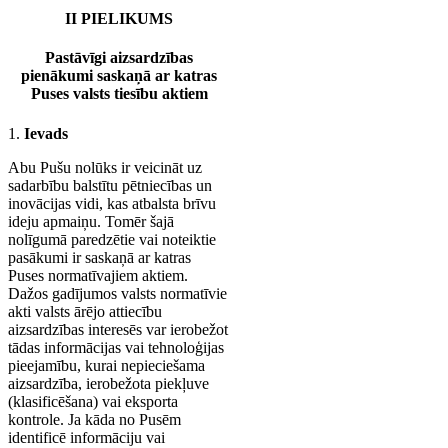
II PIELIKUMS
Pastāvīgi aizsardzības
pienākumi saskaņā ar katras
Puses valsts tiesību aktiem
1.
Ievads
Abu Pušu nolūks ir veicināt uz
sadarbību balstītu pētniecības un
inovācijas vidi, kas atbalsta brīvu
ideju apmaiņu. Tomēr šajā
nolīgumā paredzētie vai noteiktie
pasākumi ir saskaņā ar katras
Puses normatīvajiem aktiem.
Dažos gadījumos valsts normatīvie
akti valsts ārējo attiecību
aizsardzības interesēs var ierobežot
tādas informācijas vai tehnoloģijas
pieejamību, kurai nepieciešama
aizsardzība, ierobežota piekļuve
(klasificēšana) vai eksporta
kontrole. Ja kāda no Pusēm
identificē informāciju vai