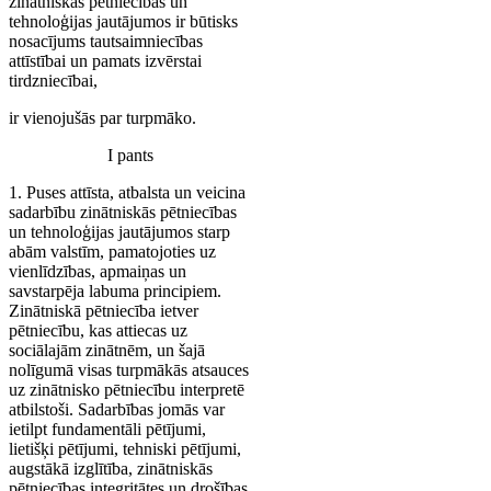
zinātniskās pētniecības un
tehnoloģijas jautājumos ir būtisks
nosacījums tautsaimniecības
attīstībai un pamats izvērstai
tirdzniecībai,
ir vienojušās par turpmāko.
I pants
1. Puses attīsta, atbalsta un veicina
sadarbību zinātniskās pētniecības
un tehnoloģijas jautājumos starp
abām valstīm, pamatojoties uz
vienlīdzības, apmaiņas un
savstarpēja labuma principiem.
Zinātniskā pētniecība ietver
pētniecību, kas attiecas uz
sociālajām zinātnēm, un šajā
nolīgumā visas turpmākās atsauces
uz zinātnisko pētniecību interpretē
atbilstoši. Sadarbības jomās var
ietilpt fundamentāli pētījumi,
lietišķi pētījumi, tehniski pētījumi,
augstākā izglītība, zinātniskās
pētniecības integritātes un drošības