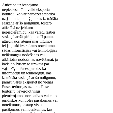
Attiecībā uz iespējamo
nepieciešamību veikt eksporta
kontroli, ko var paredzēt attiecībā
uz jaunu tehnoloģiju, kas izstrādāta
saskaņā ar šo nolīgumu, tostarp
attiecībā uz jebkuru
nepieciešamību, kas varētu rasties
saskaņā ar šā pielikuma II pantu,
attiecīgajos īstenošanas līgumos
iekļauj sīki izstrādātus noteikumus
šādas informācijas vai tehnoloģijas
nelikumīgas nodošanas vai
atkārtotas nodošanas novēršanai, ja
kāda no Pusēm to uzskata par
vajadzīgu. Puses paredz, ka
informāciju un tehnoloģiju, kas
izstrādāta saskaņā ar šo nolīgumu,
parasti varēs eksportēt no vienas
Puses teritorijas uz otras Puses
teritoriju, ievērojot visus
piemērojamos normatīvos vai citus
juridiskos kontroles pasākumus vai
noteikumus, tostarp visus
pasākumus vai noteikumus, kas