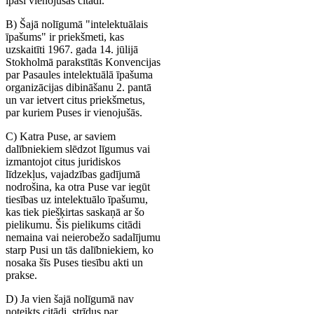
īpaši vienojušās citādi.
B) Šajā nolīgumā "intelektuālais
īpašums" ir priekšmeti, kas
uzskaitīti 1967. gada 14. jūlijā
Stokholmā parakstītās Konvencijas
par Pasaules intelektuālā īpašuma
organizācijas dibināšanu 2. pantā
un var ietvert citus priekšmetus,
par kuriem Puses ir vienojušās.
C) Katra Puse, ar saviem
dalībniekiem slēdzot līgumus vai
izmantojot citus juridiskos
līdzekļus, vajadzības gadījumā
nodrošina, ka otra Puse var iegūt
tiesības uz intelektuālo īpašumu,
kas tiek piešķirtas saskaņā ar šo
pielikumu. Šis pielikums citādi
nemaina vai neierobežo sadalījumu
starp Pusi un tās dalībniekiem, ko
nosaka šīs Puses tiesību akti un
prakse.
D) Ja vien šajā nolīgumā nav
noteikts citādi, strīdus par