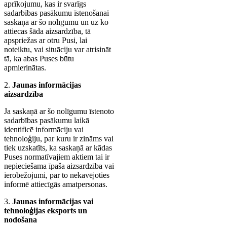
aprīkojumu, kas ir svarīgs
sadarbības pasākumu īstenošanai
saskaņā ar šo nolīgumu un uz ko
attiecas šāda aizsardzība, tā
apspriežas ar otru Pusi, lai
noteiktu, vai situāciju var atrisināt
tā, ka abas Puses būtu
apmierinātas.
2.
Jaunas informācijas
aizsardzība
Ja saskaņā ar šo nolīgumu īstenoto
sadarbības pasākumu laikā
identificē informāciju vai
tehnoloģiju, par kuru ir zināms vai
tiek uzskatīts, ka saskaņā ar kādas
Puses normatīvajiem aktiem tai ir
nepieciešama īpaša aizsardzība vai
ierobežojumi, par to nekavējoties
informē attiecīgās amatpersonas.
3.
Jaunas informācijas vai
tehnoloģijas eksports un
nodošana