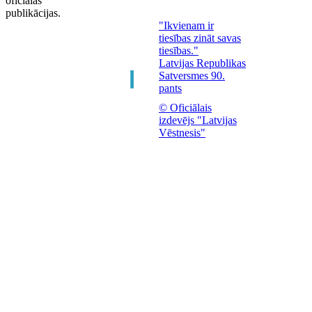
oficiālās
publikācijas.
"Ikvienam ir
tiesības zināt savas
tiesības."
Latvijas Republikas
Satversmes 90.
pants
© Oficiālais
izdevējs "Latvijas
Vēstnesis"