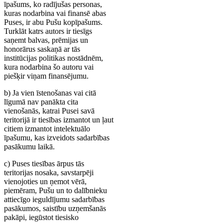
īpašums, ko radījušas personas,
kuras nodarbina vai finansē abas
Puses, ir abu Pušu kopīpašums.
Turklāt katrs autors ir tiesīgs
saņemt balvas, prēmijas un
honorārus saskaņā ar tās
institūcijas politikas nostādnēm,
kura nodarbina šo autoru vai
piešķir viņam finansējumu.
b) Ja vien īstenošanas vai citā
līgumā nav panākta cita
vienošanās, katrai Pusei savā
teritorijā ir tiesības izmantot un ļaut
citiem izmantot intelektuālo
īpašumu, kas izveidots sadarbības
pasākumu laikā.
c) Puses tiesības ārpus tās
teritorijas nosaka, savstarpēji
vienojoties un ņemot vērā,
piemēram, Pušu un to dalībnieku
attiecīgo ieguldījumu sadarbības
pasākumos, saistību uzņemšanās
pakāpi, iegūstot tiesisko