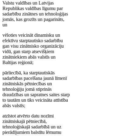
Valstu valdības un Latvijas
Republikas valdības līgumu par
sadarbību zinātnes un tehnoloģijas
jomās, kas grozīts un pagarināts,
un
vēloties veicināt dinamisku un
efektīvu starptautisko sadarbību
gan visu zinātnisko organizāciju
vidū, gan starp atsevišķiem
zinātniekiem abās valstīs un
Baltijas reģionā;
pārliecībā, ka starptautiskās
sadarbības pacelšana jaunā līmenī
zinātniskās pētniecības un
tehnoloģiju jomā stiprinās
draudzības un sapratnes saites starp
to tautām un tiks veicināta attīstība
abās valstīs;
atzīstot atvērto datu nozīmi
zinātniskajā pētniecībā,
tehnoloģiskajā sadarbībā un uz
pierādījumiem balstītu lēmumu