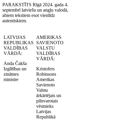
PARAKSTĪTS Rīgā 2024. gada 4.
septembrī latviešu un angļu valodā,
abiem tekstiem esot vienlīdz
autentiskiem.
LATVIJAS
AMERIKAS
REPUBLIKAS
SAVIENOTO
VALDĪBAS
VALSTU
VĀRDĀ:
VALDĪBAS
VĀRDĀ:
Anda Čakša
Izglītības un
Kristofers
zinātnes
Robinsons
ministre
Amerikas
Savienoto
Valstu
ārkārtējais un
pilnvarotais
vēstnieks
Latvijas
Republikā