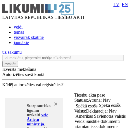
LV
EN
LATVIJAS REPUBLIKAS TIESĪBU AKTI
veidi
tēmas
visvairāk skatītie
jaunākie
uz sākumu
meklēt
Izvērstā meklēšana
Autorizēties savā kontā
Kādēļ autorizēties vai reģistrēties?
Tiesību akta pase
Statuss:
Atruna:
Nav
Spēkā esošs
Spēkā esošs
Starptautisko
līgumu
Valsts:
Deklarācija:
Nav
uzskaiti
veic
Amerikas Savienotās valstis
Ārlietu
Veids:
Saistītie dokumenti
ministrija
.
starptautisks dokuments