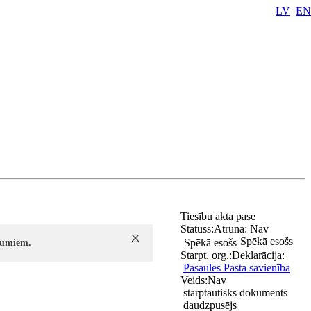
LV
EN
Tiesību akta pase
Statuss:
Atruna:
Nav
Spēkā esošs
Spēkā esošs
ījumiem.
Starpt. org.:
Deklarācija:
Pasaules Pasta savienība
Veids:
Nav
starptautisks dokuments
daudzpusējs