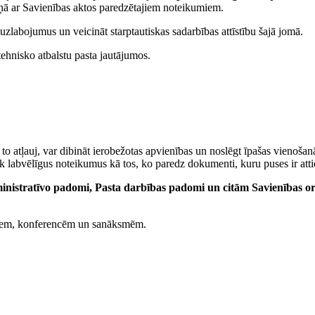
skaņā ar Savienības aktos paredzētajiem noteikumiem.
zlabojumus un veicināt starptautiskas sadarbības attīstību šajā jomā.
tehnisko atbalstu pasta jautājumos.
kti to atļauj, var dibināt ierobežotas apvienības un noslēgt īpašas vienošan
labvēlīgus noteikumus kā tos, ko paredz dokumenti, kuru puses ir attie
nistratīvo padomi, Pasta darbības padomi un citām Savienības o
esiem, konferencēm un sanāksmēm.