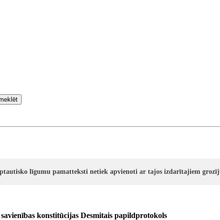
meklēt
rptautisko līgumu pamatteksti netiek apvienoti ar tajos izdarītajiem groz
 savienības konstitūcijas Desmitais papildprotokols