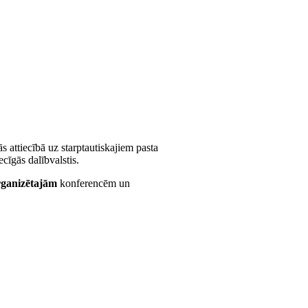
ās attiecībā uz starptautiskajiem pasta
cīgās dalībvalstis.
rganizētajām
konferencēm un