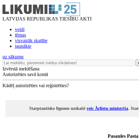
LATVIJAS REPUBLIKAS TIESĪBU AKTI
veidi
tēmas
visvairāk skatītie
jaunākie
uz sākumu
Izvērstā meklēšana
Autorizēties savā kontā
Kādēļ autorizēties vai reģistrēties?
Starptautisko līgumu uzskaiti
veic Ārlietu ministrija
. Sta
Pasaules Pasta