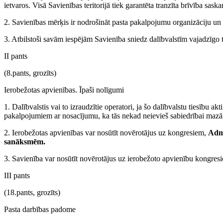
ietvaros. Visā Savienības teritorijā tiek garantēta tranzīta brīvība sa
2. Savienības mērķis ir nodrošināt pasta pakalpojumu organizāciju un u
3. Atbilstoši savām iespējām Savienība sniedz dalībvalstīm vajadzīgo 
II pants
(8.pants, grozīts)
Ierobežotas apvienības. Īpaši nolīgumi
1. Dalībvalstis vai to izraudzītie operatori, ja šo dalībvalstu tiesību a
pakalpojumiem ar nosacījumu, ka tās nekad neievieš sabiedrībai mazāk 
2. Ierobežotas apvienības var nosūtīt novērotājus uz kongresiem,
Admi
sanāksmēm.
3. Savienība var nosūtīt novērotājus uz ierobežoto apvienību kongr
III pants
(18.pants, grozīts)
Pasta darbības padome