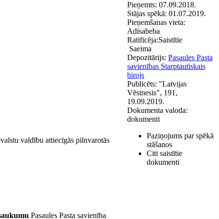
Pieņemts:
07.09.2018.
Stājas spēkā:
01.07.2019.
Pieņemšanas vieta:
Adisabeba
Ratificēja:
Saistītie
Saeima
Depozitārijs:
Pasaules Pasta
savienības Starptautiskais
birojs
Publicēts:
"Latvijas
Vēstnesis", 191,
19.09.2019.
Dokumenta valoda:
dokumenti
Paziņojums par spēkā
alstu valdību attiecīgās pilnvarotās
stāšanos
Citi saistītie
dokumenti
nosaukumu
Pasaules Pasta savienība