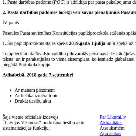
1. Pasta darbības padome (
POC
) ir atbildīga par pasta pakalpojumu
2. Pasta darbības padomes locekļi veic savus pienākumus Pasaules
IV pants
Pasaules Pasta savienības Konstitūcijas papildprotokola stāšanās spēk
1. Šis papildprotokols stājas spēkā
2019.gada 1.jūlijā
un ir spēkā uz n
To apliecinot, dalībvalstu valdību pilnvarotās personas ir izstrādājušas
tekstā, un ir parakstījušas to vienā eksemplārā, ko iesniedz glabāšanai 
piegādā Protokola kopiju.
Adisabebā, 2018.gada 7.septembrī
Ar manām piezīmēm
Ar lielāka izmēra fontu
Drukāt tiesību aktu
Šajā vietnē oficiālais izdevējs
Par Likumi.lv
"Latvijas Vēstnesis" nodrošina tiesību aktu
Aktualitātes
sistematizācijas funkciju.
Atsauksmēm
Apmācības