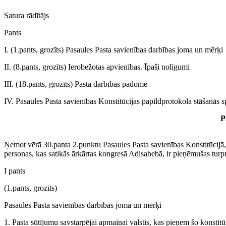
Satura rādītājs
Pants
I. (1.pants, grozīts) Pasaules Pasta savienības darbības joma un mērķi
II. (8.pants, grozīts) Ierobežotas apvienības. Īpaši nolīgumi
III. (18.pants, grozīts) Pasta darbības padome
IV. Pasaules Pasta savienības Konstitūcijas papildprotokola stāšanās s
P
Ņemot vērā 30.panta 2.punktu Pasaules Pasta savienības Konstitūcijā, 
personas, kas satikās ārkārtas kongresā Adisabebā, ir pieņēmušas turpm
I pants
(1.pants, grozīts)
Pasaules Pasta savienības darbības joma un mērķi
1. Pasta sūtījumu savstarpējai apmaiņai valstis, kas pieņem šo konstitū