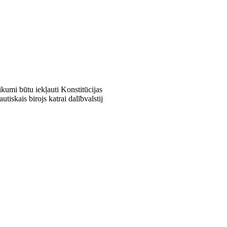
eikumi būtu iekļauti Konstitūcijas
tiskais birojs katrai dalībvalstij