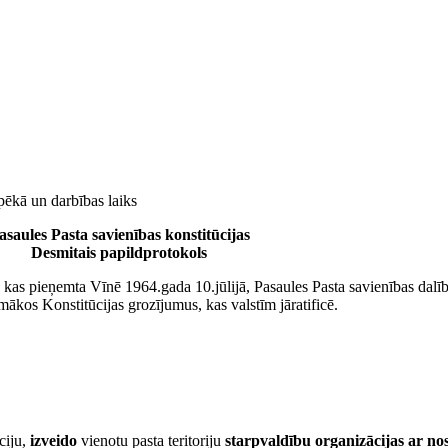
pēkā un darbības laiks
asaules Pasta savienības konstitūcijas
Desmitais papildprotokols
kas pieņemta Vīnē 1964.gada 10.jūlijā, Pasaules Pasta savienības dalībv
ākos Konstitūcijas grozījumus, kas valstīm jāratificē.
ciju,
izveido
vienotu pasta teritoriju
starpvaldību organizācijas ar 