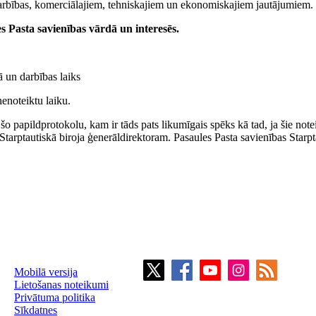
 darbības, komerciālajiem, tehniskajiem un ekonomiskajiem jautājumiem.
 Pasta savienības vārdā un interesēs.
ā un darbības laiks
enoteiktu laiku.
 šo papildprotokolu, kam ir tāds pats likumīgais spēks kā tad, ja šie not
Starptautiskā biroja ģenerāldirektoram. Pasaules Pasta savienības Starptau
Mobilā versija
Lietošanas noteikumi
Privātuma politika
Sīkdatnes