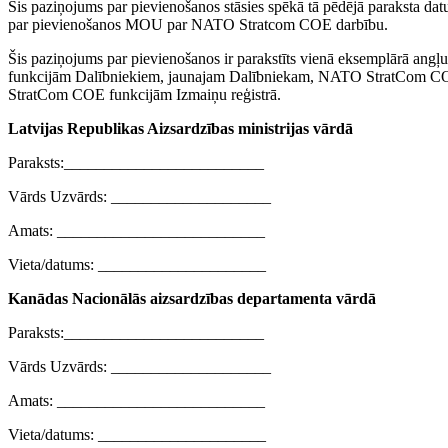
Šis paziņojums par pievienošanos stāsies spēkā tā pēdējā paraksta dat
par pievienošanos MOU par NATO Stratcom COE darbību.
Šis paziņojums par pievienošanos ir parakstīts vienā eksemplārā 
funkcijām Dalībniekiem, jaunajam Dalībniekam, NATO StratCom COE, k
StratCom COE funkcijām Izmaiņu reģistrā.
Latvijas Republikas Aizsardzības ministrijas vārdā
Paraksts:_________________________
Vārds Uzvārds: ____________________
Amats: __________________________
Vieta/datums: _____________________
Kanādas Nacionālās aizsardzības departamenta vārdā
Paraksts:_________________________
Vārds Uzvārds: ____________________
Amats: __________________________
Vieta/datums: _____________________