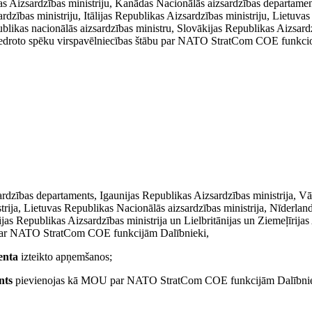
 Aizsardzības ministriju, Kanādas Nacionālās aizsardzības departamen
rdzības ministriju, Itālijas Republikas Aizsardzības ministriju, Lietuv
ublikas nacionālās aizsardzības ministru, Slovākijas Republikas Aizsardz
abiedroto spēku virspavēlniecības štābu par NATO StratCom COE funkcio
ardzības departaments, Igaunijas Republikas Aizsardzības ministrija, V
strija, Lietuvas Republikas Nacionālās aizsardzības ministrija, Nīderlan
ijas Republikas Aizsardzības ministrija un Lielbritānijas un Ziemeļīrija
U par NATO StratCom COE funkcijām Dalībnieki,
enta
izteikto apņemšanos;
nts
pievienojas kā MOU par NATO StratCom COE funkcijām Dalībnieks