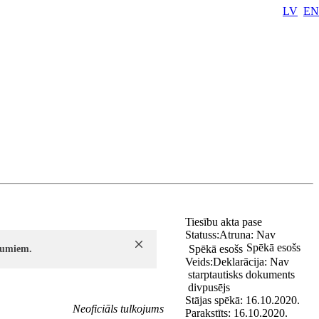
LV
EN
Tiesību akta pase
Statuss:
Atruna:
Nav
Spēkā esošs
Spēkā esošs
ījumiem.
Veids:
Deklarācija:
Nav
starptautisks dokuments
divpusējs
Stājas spēkā:
16.10.2020.
Neoficiāls tulkojums
Parakstīts:
16.10.2020.