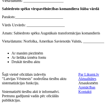
Vieta/datums: _____________________
Sabiedroto spēku virspavēlniecības komandiera štāba vārdā
Paraksts:_________________________
Vārds Uzvārds: ____________________
Amats: Sabiedroto spēku Augstākais transformācijas komandieris
Vieta/datums: Norfolka, Amerikas Savienotās Valstis, ___________
Ar manām piezīmēm
Ar lielāka izmēra fontu
Drukāt tiesību aktu
Šajā vietnē oficiālais izdevējs
Par Likumi.lv
"Latvijas Vēstnesis" nodrošina tiesību aktu
Aktualitātes
sistematizācijas funkciju.
Atsauksmēm
Apmācības
Sistematizēti tiesību akti ir informatīvi.
Kontakti
Pretrunu gadījumā vadās pēc oficiālās
publikācijas.