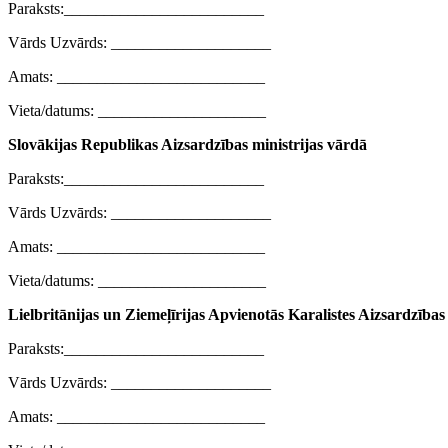
Paraksts:_________________________
Vārds Uzvārds: ____________________
Amats: __________________________
Vieta/datums: _____________________
Slovākijas Republikas Aizsardzības ministrijas vārdā
Paraksts:_________________________
Vārds Uzvārds: ____________________
Amats: __________________________
Vieta/datums: _____________________
Lielbritānijas un Ziemeļīrijas Apvienotās Karalistes Aizsardzības
Paraksts:_________________________
Vārds Uzvārds: ____________________
Amats: __________________________