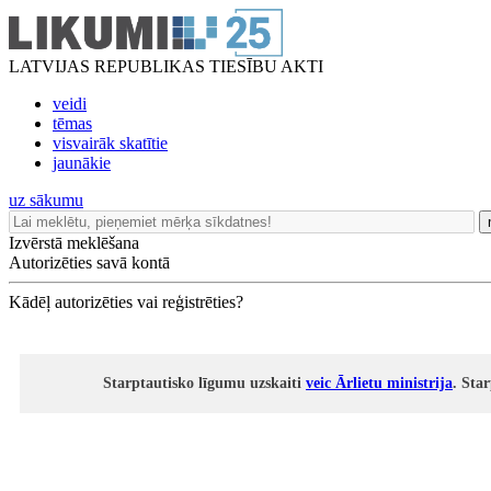
LATVIJAS REPUBLIKAS TIESĪBU AKTI
veidi
tēmas
visvairāk skatītie
jaunākie
uz sākumu
Izvērstā meklēšana
Autorizēties savā kontā
Kādēļ autorizēties vai reģistrēties?
Starptautisko līgumu uzskaiti
veic Ārlietu ministrija
. Sta