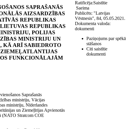
Ratificēja:
Saistītie
ENOŠANOS SAPRAŠANĀS
Saeima
ONĀLĀS AIZSARDZĪBAS
Publicēts:
"Latvijas
Vēstnesis", 84, 05.05.2021.
ATĪVĀS REPUBLIKAS
Dokumenta valoda:
, LIETUVAS REPUBLIKAS
dokumenti
NISTRIJU, POLIJAS
ZĪBAS MINISTRIJU UN
Paziņojums par spēkā
stāšanos
, KĀ ARĪ SABIEDROTO
Citi saistītie
 ZIEMEĻATLANTIJAS
dokumenti
MOS FUNKCIONĀLAJĀM
evienošanos Saprašanās
zības ministriju, Vācijas
bas ministriju, Nīderlandes
britānijas un Ziemeļīrijas Apvienotās
ūlijā (NATO Stratcom COE