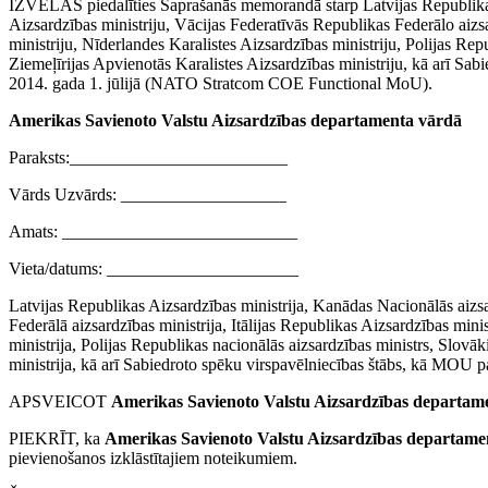
IZVĒLAS piedalīties Saprašanās memorandā starp Latvijas Republikas
Aizsardzības ministriju, Vācijas Federatīvās Republikas Federālo aizsa
ministriju, Nīderlandes Karalistes Aizsardzības ministriju, Polijas Rep
Ziemeļīrijas Apvienotās Karalistes Aizsardzības ministriju, kā arī S
2014. gada 1. jūlijā (NATO Stratcom COE Functional MoU).
Amerikas Savienoto Valstu Aizsardzības departamenta vārdā
Paraksts:_________________________
Vārds Uzvārds: ___________________
Amats: ___________________________
Vieta/datums: ______________________
Latvijas Republikas Aizsardzības ministrija, Kanādas Nacionālās aizs
Federālā aizsardzības ministrija, Itālijas Republikas Aizsardzības mini
ministrija, Polijas Republikas nacionālās aizsardzības ministrs, Slovāk
ministrija, kā arī Sabiedroto spēku virspavēlniecības štābs, kā MO
APSVEICOT
Amerikas Savienoto Valstu Aizsardzības departam
PIEKRĪT, ka
Amerikas Savienoto Valstu Aizsardzības departame
pievienošanos izklāstītajiem noteikumiem.