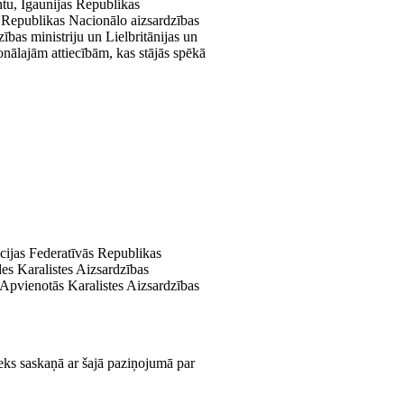
tu, Igaunijas Republikas
as Republikas Nacionālo aizsardzības
ības ministriju un Lielbritānijas un
nālajām attiecībām, kas stājās spēkā
ācijas Federatīvās Republikas
des Karalistes Aizsardzības
s Apvienotās Karalistes Aizsardzības
 saskaņā ar šajā paziņojumā par