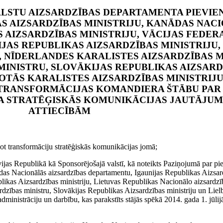
ALSTU AIZSARDZĪBAS DEPARTAMENTA PIEVI
 AIZSARDZĪBAS MINISTRIJU, KANĀDAS NACI
 AIZSARDZĪBAS MINISTRIJU, VĀCIJAS FEDER
IJAS REPUBLIKAS AIZSARDZĪBAS MINISTRIJU
 NĪDERLANDES KARALISTES AIZSARDZĪBAS MI
INISTRU, SLOVĀKIJAS REPUBLIKAS AIZSARD
OTĀS KARALISTES AIZSARDZĪBAS MINISTRIJU
 TRANSFORMĀCIJAS KOMANDIERA ŠTĀBU PAR
RA STRATĒĢISKĀS KOMUNIKĀCIJAS JAUTĀJU
ATTIECĪBĀM
 transformāciju stratēģiskās komunikācijas jomā;
Republikā kā Sponsorējošajā valstī, kā noteikts Paziņojumā par pi
as Nacionālās aizsardzības departamentu, Igaunijas Republikas Aizsard
blikas Aizsardzības ministriju, Lietuvas Republikas Nacionālo aizsardzī
ardzības ministru, Slovākijas Republikas Aizsardzības ministriju un Liel
dministrāciju un darbību, kas parakstīts stājās spēkā 2014. gada 1. j