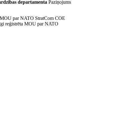
ardzības departamenta
Paziņojums
isiem MOU par NATO StratCom COE
ecīgi reģistrēta MOU par NATO