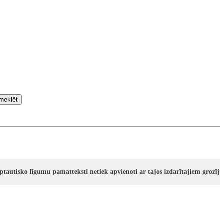
meklēt
rptautisko līgumu pamatteksti netiek apvienoti ar tajos izdarītajiem groz