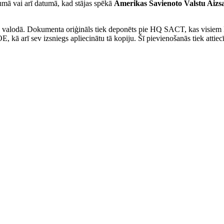
umā vai arī datumā, kad stājas spēkā
Amerikas Savienoto Valstu Aizs
angļu valodā. Dokumenta oriģināls tiek deponēts pie HQ SACT, kas v
ā arī sev izsniegs apliecinātu tā kopiju. Šī pievienošanās tiek atti