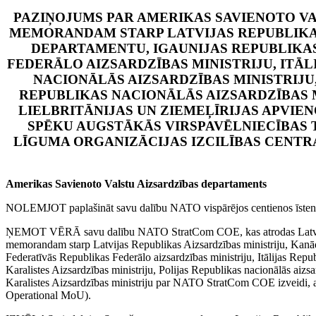
PAZIŅOJUMS PAR AMERIKAS SAVIENOTO V
MEMORANDAM STARP LATVIJAS REPUBLIKAS
DEPARTAMENTU, IGAUNIJAS REPUBLIKAS
FEDERĀLO AIZSARDZĪBAS MINISTRIJU, ITĀL
NACIONĀLĀS AIZSARDZĪBAS MINISTRIJU,
REPUBLIKAS NACIONĀLĀS AIZSARDZĪBAS M
LIELBRITĀNIJAS UN ZIEMEĻĪRIJAS APVIEN
SPĒKU AUGSTĀKĀS VIRSPAVĒLNIECĪBAS
LĪGUMA ORGANIZĀCIJAS IZCILĪBAS CENT
Amerikas Savienoto Valstu Aizsardzības departaments
NOLEMJOT paplašināt savu dalību NATO vispārējos centienos īstenot
ŅEMOT VĒRĀ savu dalību NATO StratCom COE, kas atrodas Latvijas 
memorandam starp Latvijas Republikas Aizsardzības ministriju, Kanād
Federatīvās Republikas Federālo aizsardzības ministriju, Itālijas Repu
Karalistes Aizsardzības ministriju, Polijas Republikas nacionālās aizs
Karalistes Aizsardzības ministriju par NATO StratCom COE izveidi, a
Operational MoU).