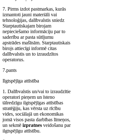
7. Pirms izdot pastmarkas, kurās
izmantoti jauni materiāli vai
tehnoloģijas, dalībvalstis sniedz
Starptautiskajam birojam
nepieciešamo informāciju par to
saderību ar pasta sūtījumu
apstrādes mašīnām. Starptautiskais
birojs attiecīgi informē citas
dalībvalstis un to izraudzītos
operatorus.
7.pants
Ilgtspējīga attīstība
1. Dalībvalstis un/vai to izraudzītie
operatori pieņem un īsteno
tālredzīgu ilgtspējīgas attīstības
stratēģiju, kas vērsta uz rīcību
vides, sociālajā un ekonomikas
jomā visos pasta darbības līmeņos,
un sekmē
izpratnes
veidošanu par
ilgtspējīgu attīstību.