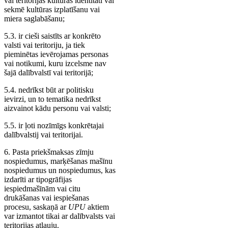
vai teritorijas kultūras identitāti vai
sekmē kultūras izplatīšanu vai
miera saglabāšanu;
5.3. ir cieši saistīts ar konkrēto
valsti vai teritoriju, ja tiek
pieminētas ievērojamas personas
vai notikumi, kuru izcelsme nav
šajā dalībvalstī vai teritorijā;
5.4. nedrīkst būt ar politisku
ievirzi, un to tematika nedrīkst
aizvainot kādu personu vai valsti;
5.5. ir ļoti nozīmīgs konkrētajai
dalībvalstij vai teritorijai.
6. Pasta priekšmaksas zīmju
nospiedumus, marķēšanas mašīnu
nospiedumus un nospiedumus, kas
izdarīti ar tipogrāfijas
iespiedmašīnām vai citu
drukāšanas vai iespiešanas
procesu, saskaņā ar
UPU
aktiem
var izmantot tikai ar dalībvalsts vai
teritorijas atļauju.