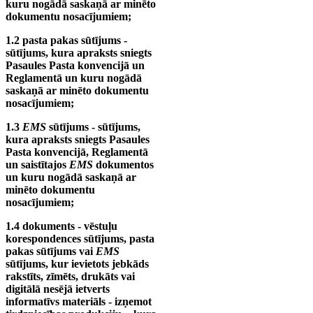
kuru nogādā saskaņā ar minēto
dokumentu nosacījumiem;
1.2 pasta pakas sūtījums -
sūtījums, kura apraksts sniegts
Pasaules Pasta konvencijā un
Reglamentā un kuru nogādā
saskaņā ar minēto dokumentu
nosacījumiem;
1.3
EMS
sūtījums - sūtījums,
kura apraksts sniegts Pasaules
Pasta konvencijā, Reglamentā
un saistītajos
EMS
dokumentos
un kuru nogādā saskaņā ar
minēto dokumentu
nosacījumiem;
1.4 dokuments - vēstuļu
korespondences sūtījums, pasta
pakas sūtījums vai
EMS
sūtījums, kur ievietots jebkāds
rakstīts, zīmēts, drukāts vai
digitālā nesējā ietverts
informatīvs materiāls - izņemot