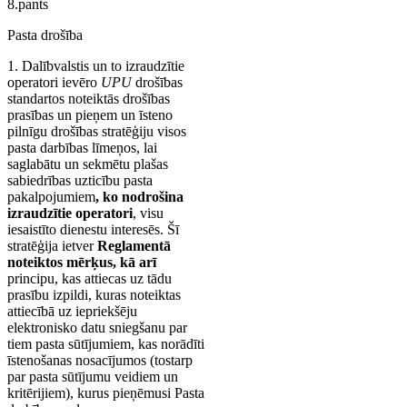
8.pants
Pasta drošība
1. Dalībvalstis un to izraudzītie
operatori ievēro
UPU
drošības
standartos noteiktās drošības
prasības un pieņem un īsteno
pilnīgu drošības stratēģiju visos
pasta darbības līmeņos, lai
saglabātu un sekmētu plašas
sabiedrības uzticību pasta
pakalpojumiem
, ko nodrošina
izraudzītie operatori
,
visu
iesaistīto dienestu interesēs. Šī
stratēģija ietver
Reglamentā
noteiktos mērķus, kā arī
principu, kas attiecas uz tādu
prasību izpildi, kuras noteiktas
attiecībā uz iepriekšēju
elektronisko datu sniegšanu par
tiem pasta sūtījumiem, kas norādīti
īstenošanas nosacījumos (tostarp
par pasta sūtījumu veidiem un
kritērijiem), kurus pieņēmusi Pasta