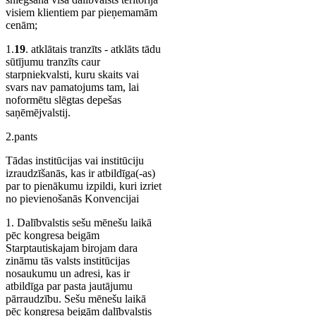
visiem klientiem par pieņemamām
cenām;
1.
19
. atklātais tranzīts - atklāts tādu
sūtījumu tranzīts caur
starpniekvalsti, kuru skaits vai
svars nav pamatojums tam, lai
noformētu slēgtas depešas
saņēmējvalstij.
2.pants
Tādas institūcijas vai institūciju
izraudzīšanās, kas ir atbildīga(-as)
par to pienākumu izpildi, kuri izriet
no pievienošanās Konvencijai
1. Dalībvalstis sešu mēnešu laikā
pēc kongresa beigām
Starptautiskajam birojam dara
zināmu tās valsts institūcijas
nosaukumu un adresi, kas ir
atbildīga par pasta jautājumu
pārraudzību. Sešu mēnešu laikā
pēc kongresa beigām dalībvalstis