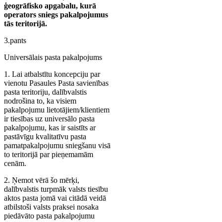
ģeogrāfisko apgabalu, kurā
operators sniegs pakalpojumus
tās teritorijā.
3.pants
Universālais pasta pakalpojums
1. Lai atbalstītu koncepciju par
vienotu Pasaules Pasta savienības
pasta teritoriju, dalībvalstis
nodrošina to, ka visiem
pakalpojumu lietotājiem/klientiem
ir tiesības uz universālo pasta
pakalpojumu, kas ir saistīts ar
pastāvīgu kvalitatīvu pasta
pamatpakalpojumu sniegšanu visā
to teritorijā par pieņemamām
cenām.
2. Ņemot vērā šo mērķi,
dalībvalstis turpmāk valsts tiesību
aktos pasta jomā vai citādā veidā
atbilstoši valsts praksei nosaka
piedāvāto pasta pakalpojumu