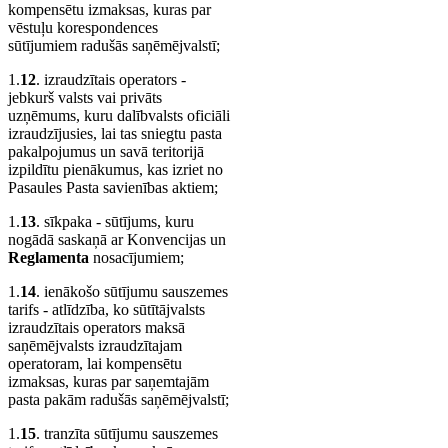
kompensētu izmaksas, kuras par
vēstuļu korespondences
sūtījumiem radušās saņēmējvalstī;
1.
12
. izraudzītais operators -
jebkurš valsts vai privāts
uzņēmums, kuru dalībvalsts oficiāli
izraudzījusies, lai tas sniegtu pasta
pakalpojumus un savā teritorijā
izpildītu pienākumus, kas izriet no
Pasaules Pasta savienības aktiem;
1.
13
. sīkpaka - sūtījums, kuru
nogādā saskaņā ar Konvencijas un
Reglamenta
nosacījumiem;
1.
14
. ienākošo sūtījumu sauszemes
tarifs - atlīdzība, ko sūtītājvalsts
izraudzītais operators maksā
saņēmējvalsts izraudzītajam
operatoram, lai kompensētu
izmaksas, kuras par saņemtajām
pasta pakām radušās saņēmējvalstī;
1.
15
. tranzīta sūtījumu sauszemes