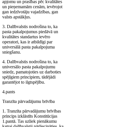
apjomu un prasības pēc kvalitātes
un pieņemamām cenām, ievērojot
gan iedzīvotāju vajadzības, gan
valsts apstākļus.
3. Dalībvalstis nodrošina to, ka
pasta pakalpojumus piedāvā un
kvalitātes standartus ievēro
operatori, kas ir atbildīgi par
universālā pasta pakalpojuma
sniegšanu.
4. Dalībvalstis nodrošina to, ka
universālo pasta pakalpojumu
sniedz, pamatojoties uz darboties
spējīgiem principiem, tādējādi
garantējot to ilgtspējību.
4.pants
Tranzīta pārvadājumu brīvība
1. Tranzīta pārvadājumu brīvības
princips izklāstīts Konstitūcijas
1.pantā. Tas uzliek pienākumu
katrai dalībvalstij pārliecināties, ka