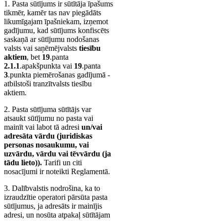
1. Pasta sūtījums ir sūtītāja īpašums
tikmēr, kamēr tas nav piegādāts
likumīgajam īpašniekam, izņemot
gadījumu, kad sūtījums konfiscēts
saskaņā ar sūtījumu nodošanas
valsts vai saņēmējvalsts
tiesību
aktiem
, bet
19
.panta
2.1.1
.apakšpunkta vai
19
.panta
3
.punkta piemērošanas gadījumā -
atbilstoši tranzītvalsts tiesību
aktiem.
2. Pasta sūtījuma sūtītājs var
atsaukt sūtījumu no pasta vai
mainīt vai labot tā adresi
un/vai
adresāta vārdu (juridiskas
personas nosaukumu, vai
uzvārdu, vārdu vai tēvvārdu (ja
tādu lieto)).
Tarifi un citi
nosacījumi ir noteikti Reglamentā.
3. Dalībvalstis nodrošina, ka to
izraudzītie operatori pārsūta pasta
sūtījumus, ja adresāts ir mainījis
adresi, un nosūta atpakaļ sūtītājam