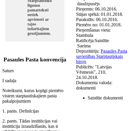
Starptautisko
daudzpusējs
līgumu
Pieņemts:
06.10.2016.
pamatteksti
Stājas spēkā:
01.01.2018.
netiek
Parakstīts:
06.10.2016.
apvienoti ar
tajos
Piemēro no:
01.01.2018.
izdarītajiem
Pieņemšanas vieta:
grozījumiem.
Stambula
Ratificēja:
Saistītie
Saeima
Depozitārijs:
Pasaules Pasta
savienības Starptautiskais
Pasaules Pasta konvencija
birojs
Publicēts:
"Latvijas
Saturs
Vēstnesis", 210,
24.10.2018.
I sadaļa
Dokumenta valoda:
dokumenti
Noteikumi, kurus kopīgi piemēro
visiem starptautiskajiem pasta
Saistītie dokumenti
pakalpojumiem
1. pants. Definīcijas
2. pants. Tādas institūcijas vai
institūciju izraudzīšanās, kas ir