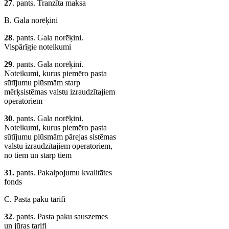
27
. pants. Tranzīta maksa
B. Gala norēķini
28
. pants. Gala norēķini.
Vispārīgie noteikumi
29
. pants. Gala norēķini.
Noteikumi, kurus piemēro pasta
sūtījumu plūsmām starp
mērķsistēmas valstu izraudzītajiem
operatoriem
30
. pants. Gala norēķini.
Noteikumi, kurus piemēro pasta
sūtījumu plūsmām pārejas sistēmas
valstu izraudzītajiem operatoriem,
no tiem un starp tiem
31.
pants. Pakalpojumu kvalitātes
fonds
C. Pasta paku tarifi
32
. pants. Pasta paku sauszemes
un jūras tarifi