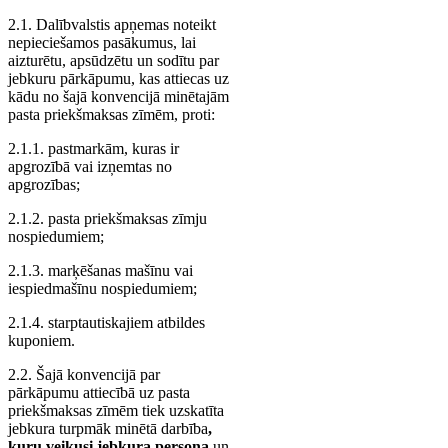
2.1. Dalībvalstis apņemas noteikt
nepieciešamos pasākumus, lai
aizturētu, apsūdzētu un sodītu par
jebkuru pārkāpumu, kas attiecas uz
kādu no šajā konvencijā minētajām
pasta priekšmaksas zīmēm, proti:
2.1.1. pastmarkām, kuras ir
apgrozībā vai izņemtas no
apgrozības;
2.1.2. pasta priekšmaksas zīmju
nospiedumiem;
2.1.3. marķēšanas mašīnu vai
iespiedmašīnu nospiedumiem;
2.1.4. starptautiskajiem atbildes
kuponiem.
2.2. Šajā konvencijā par
pārkāpumu attiecībā uz pasta
priekšmaksas zīmēm tiek uzskatīta
jebkura turpmāk minētā darbība
,
kuru veikusi jebkura persona
un