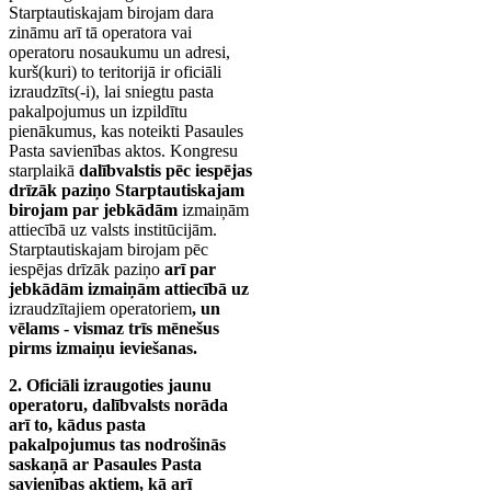
Starptautiskajam birojam dara
zināmu arī tā operatora vai
operatoru nosaukumu un adresi,
kurš(kuri) to teritorijā ir oficiāli
izraudzīts(-i), lai sniegtu pasta
pakalpojumus un izpildītu
pienākumus, kas noteikti Pasaules
Pasta savienības aktos. Kongresu
starplaikā
dalībvalstis pēc iespējas
drīzāk paziņo Starptautiskajam
birojam par jebkādām
izmaiņām
attiecībā uz valsts institūcijām.
Starptautiskajam birojam pēc
iespējas drīzāk paziņo
arī par
jebkādām izmaiņām attiecībā uz
izraudzītajiem operatoriem
, un
vēlams - vismaz trīs mēnešus
pirms izmaiņu ieviešanas.
2. Oficiāli izraugoties jaunu
operatoru, dalībvalsts norāda
arī to, kādus pasta
pakalpojumus tas nodrošinās
saskaņā ar Pasaules Pasta
savienības aktiem, kā arī