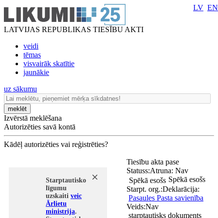
LV
EN
LATVIJAS REPUBLIKAS TIESĪBU AKTI
veidi
tēmas
visvairāk skatītie
jaunākie
uz sākumu
meklēt
Izvērstā meklēšana
Autorizēties savā kontā
Kādēļ autorizēties vai reģistrēties?
Tiesību akta pase
Statuss:
Atruna:
Nav
Spēkā esošs
Spēkā esošs
Starptautisko
līgumu
Starpt. org.:
Deklarācija:
uzskaiti
veic
Pasaules Pasta savienība
Ārlietu
Veids:
Nav
ministrija
.
starptautisks dokuments