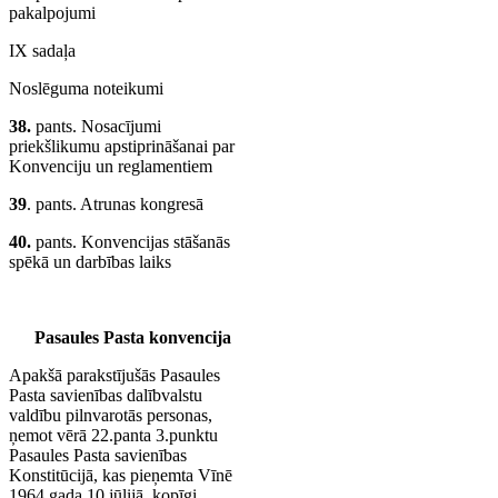
pakalpojumi
IX sadaļa
Noslēguma noteikumi
38.
pants. Nosacījumi
priekšlikumu apstiprināšanai par
Konvenciju un reglamentiem
39
. pants. Atrunas kongresā
40.
pants. Konvencijas stāšanās
spēkā un darbības laiks
Pasaules Pasta konvencija
Apakšā parakstījušās Pasaules
Pasta savienības dalībvalstu
valdību pilnvarotās personas,
ņemot vērā 22.panta 3.punktu
Pasaules Pasta savienības
Konstitūcijā, kas pieņemta Vīnē
1964.gada 10.jūlijā, kopīgi