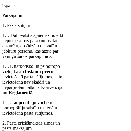
9.pants
Pārkāpumi
1. Pasta sūtījumi
1.1. Dalībvalstis apņemas noteikt
nepieciešamos pasākumus, lai
aizturētu, apsūdzētu un sodītu
jebkuru personu, kas atzīta par
vainīgu šādos pārkāpumos:
1.1.1. narkotisko un psihotropo
vielu, kā arī
bīstamu preču
ievietošanā pasta sūtījumos, ja to
ievietošana nav skaidri un
nepārprotami atļauta Konvencijā
un Reglamentā
;
1.1.2. ar pedofiliju vai bērnu
pornogrāfiju saistītu materiālu
ievietošanā pasta sūtījumos.
2. Pasta priekšmaksas zīmes un
pasta maksājumi