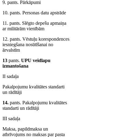
9. pants. Pārkāpumi
10. pants. Personas datu apstrāde
11. pants. Slēgto depešu apmaiņa
ar militārām vienībām
12. pants. Vēstuļu korespondences
iesniegšana nosūtīšanai no
ārvalstīm
13
pants.
UPU veidlapu
izmantošana
II sadaļa
Pakalpojumu kvalitātes standarti
un rādītāji
14.
pants. Pakalpojumu kvalitātes
standarti un rādītāji
III sadaļa
Maksa, papildmaksa un
atbrīvojums no maksas par pasta