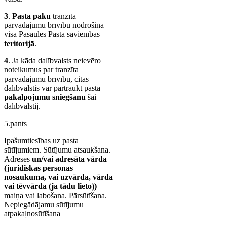
3
.
Pasta paku
tranzīta
pārvadājumu brīvību nodrošina
visā Pasaules Pasta savienības
teritorijā
.
4
. Ja kāda dalībvalsts neievēro
noteikumus par tranzīta
pārvadājumu brīvību, citas
dalībvalstis var pārtraukt pasta
pakalpojumu sniegšanu
šai
dalībvalstij.
5.pants
Īpašumtiesības uz pasta
sūtījumiem. Sūtījumu atsaukšana.
Adreses
un/vai adresāta vārda
(juridiskas personas
nosaukuma, vai uzvārda, vārda
vai tēvvārda (ja tādu lieto))
maiņa vai labošana. Pārsūtīšana.
Nepiegādājamu sūtījumu
atpakaļnosūtīšana