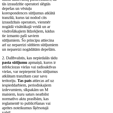
tās izraudzītie operatori slēgtās
depešas un vēstuļu
korespondences sūtījumus atklātā
tranzītā, kurus tai nodod cits
izraudzītais operators, vienmēr
nogādā visātrākajā veidā un ar
visdrošākajiem līdzekļiem, kādus
tie izmanto paši saviem
sūtījumiem. Šo principu attiecina
arī uz nepareizi sūtītiem sūtījumiem
un nepareizi nogādātām depešām.
2. Dalībvalstis, kas nepiedalās tādu
pasta sūtījumu
apmaiņā, kuros ir
infekciozas vielas vai radioaktīvas
vielas, var nepieņemt šos sūtījumus
atklātam tranzītam caur savu
teritoriju.
Tas pats
attiecas arī uz
iespieddarbiem, periodiskajiem
izdevumiem, sīkpakām un M
maisiem, kuru saturs neatbilst
normatīvo aktu prasībām, kas
reglamentē to publicēšanas vai
aprites noteikumus šķērsotajā
valstī.