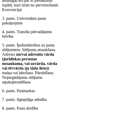
atbildīga(-as) par to pienākumu
izpildi, kuri izriet no pievienošanās
Konvencijai
3. pants. Universālais pasta
pakalpojums
4. pants. Tranzīta pārvadājumu
brīvība
5. pants. Īpašumtiesības uz pasta
sūtījumiem. Sūtījumu atsaukšana.
Adreses
un/vai adresāta vārda
(juridiskas personas
nosaukuma, vai uzvārda, vārda
vai tēvvārda (ja tādu lieto))
maiņa vai labošana. Pārsūtīšana.
Nepiegādājamu sūtījumu
atpakaļnosūtīšana
6. pants. Pastmarkas
7. pants. Ilgtspējīga attīstība
8. pants. Pasta drošība