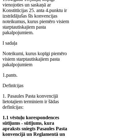
vienojoties un saskaņā ar
Konstitūcijas 25. anta 4.punktu ir
izstrādājušas šīs konvencijas
noteikumus, kurus piemēro visiem
starptautiskajiem pasta
pakalpojumiem.
I sadaļa
Noteikumi, kurus kopīgi piemēro
visiem starptautiskajiem pasta
pakalpojumiem
1.pants.
Definīcijas
1. Pasaules Pasta konvencijā
lietotajiem terminiem ir šādas
definīcijas:
1.1 vēstuļu korespondences
sūtījums - sūtījums, kura
apraksts sniegts Pasaules Pasta
konvencijā un Reglamentā un