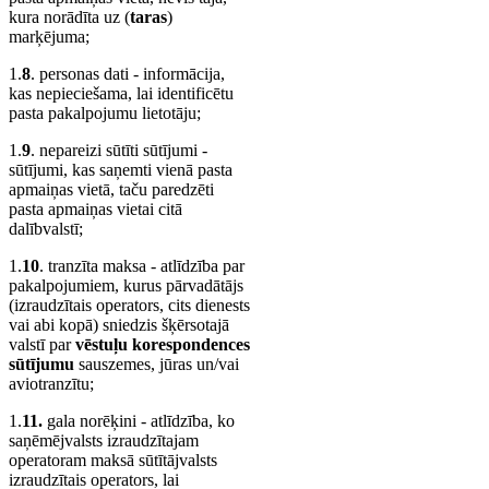
kura norādīta uz (
taras
)
marķējuma;
1.
8
. personas dati - informācija,
kas nepieciešama, lai identificētu
pasta pakalpojumu lietotāju;
1.
9
. nepareizi sūtīti sūtījumi -
sūtījumi, kas saņemti vienā pasta
apmaiņas vietā, taču paredzēti
pasta apmaiņas vietai citā
dalībvalstī;
1.
10
. tranzīta maksa - atlīdzība par
pakalpojumiem, kurus pārvadātājs
(izraudzītais operators, cits dienests
vai abi kopā) sniedzis šķērsotajā
valstī par
vēstuļu korespondences
sūtījumu
sauszemes, jūras un/vai
aviotranzītu;
1.
11.
gala norēķini - atlīdzība, ko
saņēmējvalsts izraudzītajam
operatoram maksā sūtītājvalsts
izraudzītais operators, lai