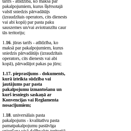
tarifs - atlīdzība, ko maksā par
pakalpojumiem, kurus šķērsotajā
valstī sniedzis pārvadātājs
(izraudzītais operators, cits dienests
vai abi kopā) par pasta paku
sauszemes un/vai aviotranzītu caur
tās teritoriju;
1.
16
. jūras tarifs - atlīdzība, ko
maksā par pakalpojumiem, kurus
sniedzis pārvadātājs (izraudzītais
operators, cits dienests vai abi
kopā), pārvadājot pakas pa jūru;
1.17. pieprasījums - dokuments,
kurā izteikta sūdzība vai
jautājums par pasta
pakalpojumu izmantošanu un
kurš iesniegts saskaņā ar
Konvencijas vai Reglamenta
nosacījumiem;
1.
18
. universālais pasta
pakalpojums - kvalitatīvu pasta
pamatpakalpojumu pastāvīga
sniegšana visā dalībvalsts teritorijā