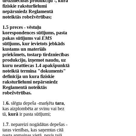
tirdzniecības produkciju -, kura
fiziskie raksturlielumi
nepārsniedz Reglamentā
noteiktās robežvērtības;
1.5 preces - vēstuļu
korespondences sūtījums, pasta
pakas sūtījums vai
EMS
sūtījums, kur ievietots jebkāds
kustams un materiāls
priekšmets, tostarp tirdzniecības
produkciju, izņemot naudu, uz
kuru neattiecas 1.4 apakšpunktā
noteiktā termina "dokuments"
definīcija un kura fiziskie
raksturlielumi nepārsniedz
Reglamentā noteiktās
robežvērtības.
1.
6.
slēgta depeša -marķēta
tara
,
kas aizplombēta ar svinu vai bez
tā,
kurā
ir pasta sūtījumi;
1.
7
. nepareizi nogādātas depešas -
taras vienības, kas saņemtas citā
pasta apmaiņas vietā, nevis tajā,