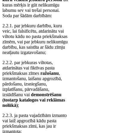
kuras mērķis ir gūt nelikumīgu
labumu sev vai trešai personai.
Soda par šādām darbībām:
2.2.1. par jebkuru darbību, kuru
veic, lai falsificētu, atdarinātu vai
viltotu kādu no pasta priekšmaksas
zīmēm, vai par jebkuru nelikumīgu
darbību, kas saistīta ar šādu zīmju
neatļautu izgatavošanu;
2.2.2. par jebkuras viltotas,
atdarinātas vai fiktīvas pasta
priekšmaksas zīmes
ražošanu
,
izmantošanu, laišanu apgrozībā,
pārdošanu, izsniegšanu,
izplatīšanu, pārvadāšanu,
izstādīšanu vai
demonstrēšanu
(tostarp katalogos vai reklāmas
nolūkā)
;
2.2.3. ja pasta vajadzībām izmanto
vai laiž apgrozībā kādu pasta
priekšmaksas zīmi, kas jau ir
izmantota;