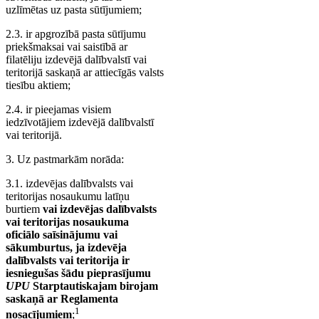
uzlīmētas uz pasta sūtījumiem;
2.3. ir apgrozībā pasta sūtījumu
priekšmaksai vai saistībā ar
filatēliju izdevējā dalībvalstī vai
teritorijā saskaņā ar attiecīgās valsts
tiesību aktiem;
2.4. ir pieejamas visiem
iedzīvotājiem izdevējā dalībvalstī
vai teritorijā.
3. Uz pastmarkām norāda:
3.1. izdevējas dalībvalsts vai
teritorijas nosaukumu latīņu
burtiem
vai izdevējas dalībvalsts
vai teritorijas nosaukuma
oficiālo saīsinājumu vai
sākumburtus, ja izdevēja
dalībvalsts vai teritorija ir
iesniegušas šādu pieprasījumu
UPU
Starptautiskajam birojam
saskaņā ar Reglamenta
1
nosacījumiem
;