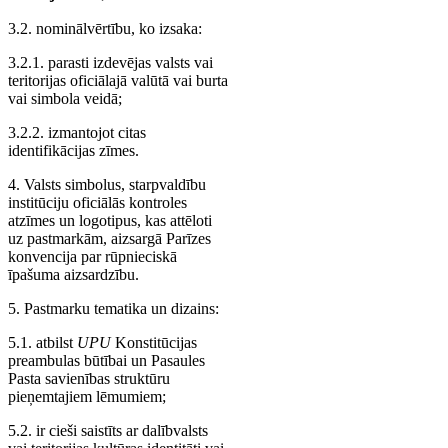
3.2. nominālvērtību, ko izsaka:
3.2.1. parasti izdevējas valsts vai
teritorijas oficiālajā valūtā vai burta
vai simbola veidā;
3.2.2. izmantojot citas
identifikācijas zīmes.
4. Valsts simbolus, starpvaldību
institūciju oficiālās kontroles
atzīmes un logotipus, kas attēloti
uz pastmarkām, aizsargā Parīzes
konvencija par rūpnieciskā
īpašuma aizsardzību.
5. Pastmarku tematika un dizains:
5.1. atbilst
UPU
Konstitūcijas
preambulas būtībai un Pasaules
Pasta savienības struktūru
pieņemtajiem lēmumiem;
5.2. ir cieši saistīts ar dalībvalsts