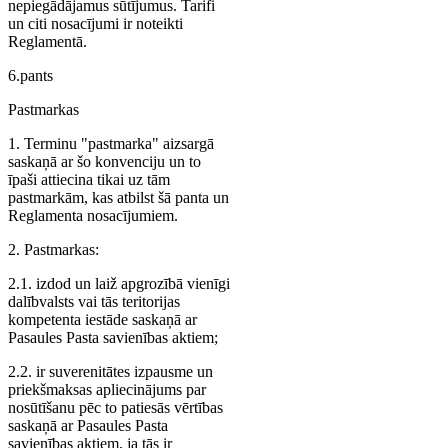
nepiegādājamus sūtījumus. Tarifi
un citi nosacījumi ir noteikti
Reglamentā.
6.pants
Pastmarkas
1. Terminu "pastmarka" aizsargā
saskaņā ar šo konvenciju un to
īpaši attiecina tikai uz tām
pastmarkām, kas atbilst šā panta un
Reglamenta nosacījumiem.
2. Pastmarkas:
2.1. izdod un laiž apgrozībā vienīgi
dalībvalsts vai tās teritorijas
kompetenta iestāde saskaņā ar
Pasaules Pasta savienības aktiem;
2.2. ir suverenitātes izpausme un
priekšmaksas apliecinājums par
nosūtīšanu pēc to patiesās vērtības
saskaņā ar Pasaules Pasta
savienības aktiem, ja tās ir