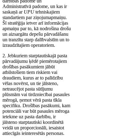
darbības padome un
Administratīvā padome, un kas ir
saskaņā ar
UPU
tehniskajiem
standartiem par ziņojumapmaiņu.
Šī stratēģija ietver arī informācijas
apmaiņu par to, kā nodrošina drošu
un aizsargātu depešu pārvadāšanu
un tranzītu starp dalībvalstīm un to
izraudzītajiem operatoriem.
2. Jebkuriem starptautiskajā pasta
pārvadājumu ķēdē piemērotajiem
drošības pasākumiem jābūt
atbilstošiem tiem riskiem vai
draudiem, kurus ar to palīdzību
vēlas novērst, un tie jāīsteno,
netraucējot pasta sūtījumu
plūsmām vai tirdzniecībai pasaules
mērogā, ņemot vērā pasta tīkla
specifiku. Drošības pasākumi, kam
potenciāli var būt pasaules mēroga
ietekme uz pasta darbību, ir
jāīsteno starptautiski koordinētā
veidā un proporcionāli, iesaistot
attiecīgās ieinteresētās personas.