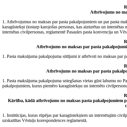
R
Atbrīvojums no ma
1. Atbrīvojumus no maksas par pasta pakalpojumiem un par pasta maks
karagūstekņi (tostarp karojošas personas, kas aizturētas un internētas ne
internētas civilpersonas, reglamentē Pasaules pasta konvencija un Vē
R
Atbrīvojums no maksas par pasta pakalpojum
1. Pasta maksājuma pakalpojuma sūtījumi ir atbrīvoti no maksas par 
R
Atbrīvojums no maksas par pasta pakalp
1. Pasta maksājuma pakalpojuma sniegšanas vietas gūst labumu no Pa
pakalpojumiem, kurus piemēro karagūstekņu un internēto civilperso
R
Kārtība, kādā atbrīvojums no maksas pasta pakalpojumiem pi
c
1. Institūcijas, kuras rūpējas par karagūstekņiem un internētajām civ
uzskaitītas Vēstuļu korespondences reglamentā.