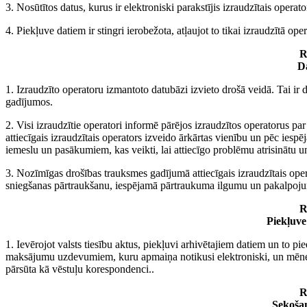
3. Nosūtītos datus, kurus ir elektroniski parakstījis izraudzītais oper
4. Piekļuve datiem ir stingri ierobežota, atļaujot to tikai izraudzītā op
R
D
1. Izraudzīto operatoru izmantoto datubāzi izvieto drošā veidā. Tai i
gadījumos.
2. Visi izraudzītie operatori informē pārējos izraudzītos operatorus
attiecīgais izraudzītais operators izveido ārkārtas vienību un pēc ies
iemeslu un pasākumiem, kas veikti, lai attiecīgo problēmu atrisinātu u
3. Nozīmīgas drošības trauksmes gadījumā attiecīgais izraudzītais ope
sniegšanas pārtraukšanu, iespējamā pārtraukuma ilgumu un pakalpoju
R
Piekļuve
1. Ievērojot valsts tiesību aktus, piekļuvi arhivētajiem datiem un to pi
maksājumu uzdevumiem, kuru apmaiņa notikusi elektroniski, un mēneš
pārsūta kā vēstuļu korespondenci..
R
Sekošan