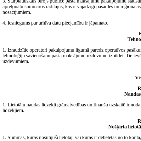
3. Starptautiskais birojs publicē pasta maksājumu pakalpojumu statisti
aprēķinātu summāros rādītājus, kas ir vajadzīgi pasaules un reģionālās si
nosacījumiem.
4. Iesniegums par arhīva datu pieejamību ir jāpamato.
R
Tehnol
1. Izraudzītie operatori pakalpojumu līgumā paredz operatīvos pasākum
tehnoloģiju savienošanu pasta maksājumu uzdevumu izpildei. Tie iev
uzdevumiem.
Vi
R
Naudas 
1. Lietotāju naudas līdzekļi grāmatvedības un finanšu uzskaitē ir noda
līdzekļiem.
R
Nošķirta lietot
1. Summas, kuras nosūtījuši lietotāji vai kuras ir debetētas no to ko