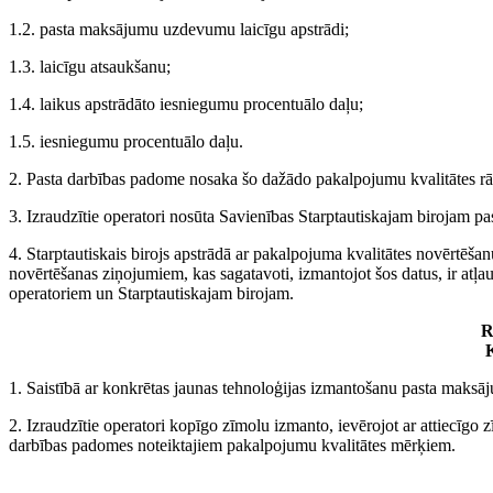
1.2. pasta maksājumu uzdevumu laicīgu apstrādi;
1.3. laicīgu atsaukšanu;
1.4. laikus apstrādāto iesniegumu procentuālo daļu;
1.5. iesniegumu procentuālo daļu.
2. Pasta darbības padome nosaka šo dažādo pakalpojumu kvalitātes rā
3. Izraudzītie operatori nosūta Savienības Starptautiskajam birojam pas
4. Starptautiskais birojs apstrādā ar pakalpojuma kvalitātes novērtēšanu
novērtēšanas ziņojumiem, kas sagatavoti, izmantojot šos datus, ir atļau
operatoriem un Starptautiskajam birojam.
R
1. Saistībā ar konkrētas jaunas tehnoloģijas izmantošanu pasta maksā
2. Izraudzītie operatori kopīgo zīmolu izmanto, ievērojot ar attiecīgo zī
darbības padomes noteiktajiem pakalpojumu kvalitātes mērķiem.