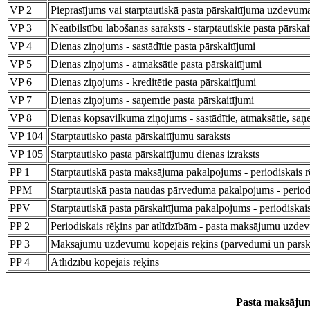
VP 2
Pieprasījums vai starptautiskā pasta pārskaitījuma uzdevum
VP 3
Neatbilstību labošanas saraksts - starptautiskie pasta pārskai
VP 4
Dienas ziņojums - sastādītie pasta pārskaitījumi
VP 5
Dienas ziņojums - atmaksātie pasta pārskaitījumi
VP 6
Dienas ziņojums - kreditētie pasta pārskaitījumi
VP 7
Dienas ziņojums - saņemtie pasta pārskaitījumi
VP 8
Dienas kopsavilkuma ziņojums - sastādītie, atmaksātie, saņe
VP 104
Starptautisko pasta pārskaitījumu saraksts
VP 105
Starptautisko pasta pārskaitījumu dienas izraksts
PP 1
Starptautiskā pasta maksājuma pakalpojums - periodiskais
PPM
Starptautiskā pasta naudas pārveduma pakalpojums - period
PPV
Starptautiskā pasta pārskaitījuma pakalpojums - periodiskais
PP 2
Periodiskais rēķins par atlīdzībām - pasta maksājumu uzde
PP 3
Maksājumu uzdevumu kopējais rēķins (pārvedumi un pārska
PP 4
Atlīdzību kopējais rēķins
Pasta maksāju