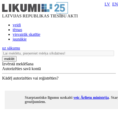
LV
EN
LATVIJAS REPUBLIKAS TIESĪBU AKTI
veidi
tēmas
visvairāk skatītie
jaunākie
uz sākumu
meklēt
Izvērstā meklēšana
Autorizēties savā kontā
Kādēļ autorizēties vai reģistrēties?
Starptautisko līgumu uzskaiti
veic Ārlietu ministrija
. Sta
grozījumiem.