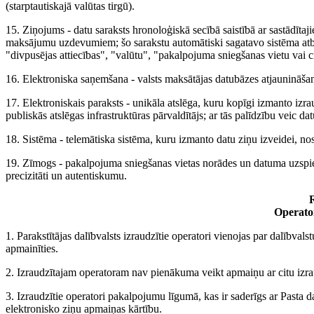
(starptautiskajā valūtas tirgū).
15. Ziņojums - datu saraksts hronoloģiskā secībā saistībā ar sastādīt
maksājumu uzdevumiem; šo sarakstu automātiski sagatavo sistēma atb
"divpusējas attiecības", "valūtu", "pakalpojuma sniegšanas vietu vai c
16. Elektroniska saņemšana - valsts maksātājas datubāzes atjauninā
17. Elektroniskais paraksts - unikāla atslēga, kuru kopīgi izmanto iz
publiskās atslēgas infrastruktūras pārvaldītājs; ar tās palīdzību veic d
18. Sistēma - telemātiska sistēma, kuru izmanto datu ziņu izveidei, no
19. Zīmogs - pakalpojuma sniegšanas vietas norādes un datuma uzspie
precizitāti un autentiskumu.
R
Operato
1. Parakstītājas dalībvalsts izraudzītie operatori vienojas par dalībva
apmainīties.
2. Izraudzītajam operatoram nav pienākuma veikt apmaiņu ar citu izra
3. Izraudzītie operatori pakalpojumu līgumā, kas ir saderīgs ar Pasta
elektronisko ziņu apmaiņas kārtību.