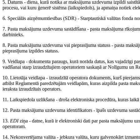
5. Datums - diena, kurā notika ar maksājuma uzdevuma izpildi saistītā
procesu, vai kuru ģenerē sistēma (laikspiedols), ja apmaiņa notiek elek
6. Speciālās aizņēmumtiesības (SDR) - Starptautiskā valūtas fonda no
7. Pasta maksājuma uzdevuma sastādīšana - pasta maksājuma rīkojuma p
darbinieks.
8. Pasta maksājuma uzdevuma vai pieprasījuma statuss - pasta maksā
pieprasījuma izpildes statuss.
9. Veidlapa - dokumenta paraugs, kurā norāda datus, kas vajadzīgi pa
vadīšanai starp izraudzītajiem operatoriem saskaņā ar Nolīgumu un R
10. Lietotāja veidlapa - izraudzītā operatora dokuments, kurš pieejams
atbilst Reglamentā paredzētajām veidlapām, kuras aizpilda pasta maks
ieraksta izraudzītais operators.
11. Laikspiedola uzlikšana - droša elektroniska procedūra, kuras laikā 
12. Pasta maksājuma uzdevuma identifikators - īpašs uzdevuma sastā
13.
EDI
ziņa - datne, kurā ir elektroniski dati par pasta maksājumu uz
operatoram.
14. Nekonvertējama valūta - jebkura valūta, kuru galvenokārt izmanto 