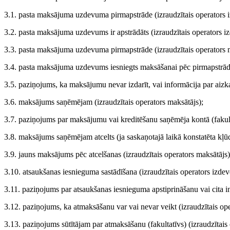
3.1. pasta maksājuma uzdevuma pirmapstrāde (izraudzītais operators i
3.2. pasta maksājuma uzdevums ir apstrādāts (izraudzītais operators iz
3.3. pasta maksājuma uzdevuma pirmapstrāde (izraudzītais operators 
3.4. pasta maksājuma uzdevums iesniegts maksāšanai pēc pirmapstrādes
3.5. paziņojums, ka maksājumu nevar izdarīt, vai informācija par aizka
3.6. maksājums saņēmējam (izraudzītais operators maksātājs);
3.7. paziņojums par maksājumu vai kreditēšanu saņēmēja kontā (fakulta
3.8. maksājums saņēmējam atcelts (ja saskaņotajā laikā konstatēta kļūd
3.9. jauns maksājums pēc atcelšanas (izraudzītais operators maksātājs)
3.10. atsaukšanas iesnieguma sastādīšana (izraudzītais operators izdev
3.11. paziņojums par atsaukšanas iesnieguma apstiprināšanu vai cita in
3.12. paziņojums, ka atmaksāšanu var vai nevar veikt (izraudzītais ope
3.13. paziņojums sūtītājam par atmaksāšanu (fakultatīvs) (izraudzītais 