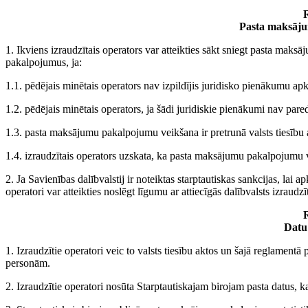
R
Pasta maksāj
1. Ikviens izraudzītais operators var atteikties sākt sniegt pasta maks
pakalpojumus, ja:
1.1. pēdējais minētais operators nav izpildījis juridisko pienākumu apk
1.2. pēdējais minētais operators, ja šādi juridiskie pienākumi nav par
1.3. pasta maksājumu pakalpojumu veikšana ir pretrunā valsts tiesību 
1.4. izraudzītais operators uzskata, ka pasta maksājumu pakalpojum
2. Ja Savienības dalībvalstij ir noteiktas starptautiskas sankcijas, lai 
operatori var atteikties noslēgt līgumu ar attiecīgās dalībvalsts izraudzī
R
Datu 
1. Izraudzītie operatori veic to valsts tiesību aktos un šajā reglamentā
personām.
2. Izraudzītie operatori nosūta Starptautiskajam birojam pasta datus, k