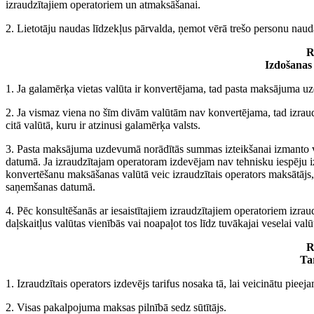
izraudzītajiem operatoriem un atmaksāšanai.
2. Lietotāju naudas līdzekļus pārvalda, ņemot vērā trešo personu naud
R
Izdošanas
1. Ja galamērķa vietas valūta ir konvertējama, tad pasta maksājuma u
2. Ja vismaz viena no šīm divām valūtām nav konvertējama, tad izrau
citā valūtā, kuru ir atzinusi galamērķa valsts.
3. Pasta maksājuma uzdevumā norādītās summas izteikšanai izmanto va
datumā. Ja izraudzītajam operatoram izdevējam nav tehnisku iespēju i
konvertēšanu maksāšanas valūtā veic izraudzītais operators maksātājs
saņemšanas datumā.
4. Pēc konsultēšanās ar iesaistītajiem izraudzītajiem operatoriem izraud
daļskaitļus valūtas vienībās vai noapaļot tos līdz tuvākajai veselai va
R
Ta
1. Izraudzītais operators izdevējs tarifus nosaka tā, lai veicinātu pi
2. Visas pakalpojuma maksas pilnībā sedz sūtītājs.