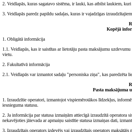
2. Veidlapās, kuras sagatavo sistēma, ir lauki, kas atbilst laukiem, kur
3. Veidlapās paredz papildu sadaļas, kuras ir vajadzīgas izraudzītajie
R
Kopējā infor
1. Obligātā informācija
1.1. Veidlapās, kas ir saistītas ar lietotāju pasta maksājumu uzdevumu 
vietu.
2. Fakultatīvā informācija
2.1. Veidlapās var izmantot sadaļu "personiska ziņa", kas paredzēta lie
R
Pasta maksājuma uz
1. Izraudzītie operatori, izmantojot vispiemērotākos līdzekļus, infor
iesnieguma statusu.
2. Ja informācija par statusa izmaiņām attiecīgā izraudzītā operatora s
nekavējoties jāievada ar apmaiņu saistītie statusa izmaiņas dati, izmant
3. Izraudzītais operators izdevējs vai izraudzītais operators maksātā