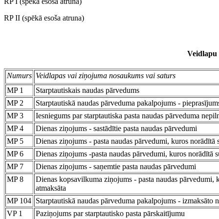
RP I (spēkā esoša atruna)
RP II (spēkā esoša atruna)
Veidlapu 
Numurs
Veidlapas vai ziņojuma nosaukums vai saturs
MP 1
Starptautiskais naudas pārvedums
MP 2
Starptautiskā naudas pārveduma pakalpojums - pieprasījum
MP 3
Iesniegums par starptautiska pasta naudas pārveduma nepil
MP 4
Dienas ziņojums - sastādītie pasta naudas pārvedumi
MP 5
Dienas ziņojums - pasta naudas pārvedumi, kuros norādītā
MP 6
Dienas ziņojums -pasta naudas pārvedumi, kuros norādītā 
MP 7
Dienas ziņojums - saņemtie pasta naudas pārvedumi
MP 8
Dienas kopsavilkuma ziņojums - pasta naudas pārvedumi, kur
atmaksāta
MP 104
Starptautiskā naudas pārveduma pakalpojums - izmaksāto 
VP 1
Paziņojums par starptautisko pasta pārskaitījumu