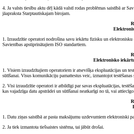
4. Ja valsts tiesību aktu dēļ kādā valstī rodas problēmas saistībā ar 
jāapraksta Starptautiskajam birojam.
R
Elektroni
1. Izraudzītie operatori nodrošina savu iekārtu fizisku un elektronisk
Savienības apstiprinātajiem ISO standartiem.
R
Elektronisko iekārt
1. Visiem izraudzītajiem operatoriem ir atsevišķa ekspluatācijas un tes
sūtīšanai. Visus komunikāciju pamattestus veic, izmantojot testēšanas 
2. Visi izraudzītie operatori ir atbildīgi par savas ekspluatācijas, tes
kas vajadzīga datu apstrādei un sūtīšanai neatkarīgi no tā, vai attiecīgo
R
1. Datu ziņas saistībā ar pasta maksājumu uzdevumiem elektroniski par
2. Ja tiek izmantota tiešsaistes sistēma, tai jābūt drošai.