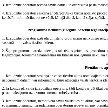
3. Izraudzītie operatori ievada savus datus Elektroniskajā pasta ma
4. Izraudzītie operatori saskaņā ar Starptautiskā biroja noteikto pr
izklāstīto informāciju, bet ne vēlāk kā tajā dienā, kad tā stājas spēkā.
R
Programma nelikumīgi iegūtu līdzekļu legalizāci
1. Izraudzītie operatori izstrādā un īsteno programmu nelikumīgi iegū
saskaņā ar to valsts tiesību aktiem.
2. Šajā programmā paredz attiecīgus rakstiskus principus, procedūras 
legalizācijas, terorisma finansēšanas un finanšu noziegumu risku, kā ar
R
Pienākums apli
1. Izraudzītie operatori saskaņā ar valsts tiesību aktos noteiktajiem p
uzticamiem datiem, vai informāciju, kuru attiecīgās valsts teritorijā id
2. Ja kontus pārvalda izraudzītais operators, šādi konti var būt tikai pe
pasta maksājumu uzdevumu summas robežvērtības.
3. Izraudzītie operatori, ņemot vērā savas valsts tiesību aktus, var s
šo minimālo summu, izraudzītajam operatoram izdevējam nav pienākuma