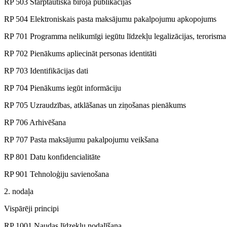
RP 503 Starptautiskā biroja publikācijas
RP 504 Elektroniskais pasta maksājumu pakalpojumu apkopojums
RP 701 Programma nelikumīgi iegūtu līdzekļu legalizācijas, terorism
RP 702 Pienākums apliecināt personas identitāti
RP 703 Identifikācijas dati
RP 704 Pienākums iegūt informāciju
RP 705 Uzraudzības, atklāšanas un ziņošanas pienākums
RP 706 Arhivēšana
RP 707 Pasta maksājumu pakalpojumu veikšana
RP 801 Datu konfidencialitāte
RP 901 Tehnoloģiju savienošana
2. nodaļa
Vispārēji principi
RP 1001 Naudas līdzekļu nodalīšana