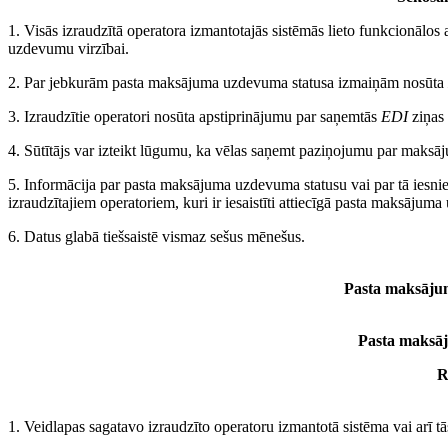
1. Visās izraudzītā operatora izmantotajās sistēmās lieto funkcionālo
uzdevumu virzībai.
2. Par jebkurām pasta maksājuma uzdevuma statusa izmaiņām nosūta
3. Izraudzītie operatori nosūta apstiprinājumu par saņemtās
EDI
ziņas 
4. Sūtītājs var izteikt lūgumu, ka vēlas saņemt paziņojumu par maksā
5. Informācija par pasta maksājuma uzdevuma statusu vai par tā iesnie
izraudzītajiem operatoriem, kuri ir iesaistīti attiecīgā pasta maksājum
6. Datus glabā tiešsaistē vismaz sešus mēnešus.
Pasta maksāju
Pasta maksā
R
1. Veidlapas sagatavo izraudzīto operatoru izmantotā sistēma vai arī t