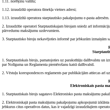
1.11. norēķinu valūtu;
1.12. izraudzītā operatora tīmekļa vietnes adresi;
1.13. izraudzītā operatora starptautisko pakalpojumu e-pasta adresēm.
2. Izraudzītie operatori Starptautiskajam birojam sniedz arī informāci
pārvedumu maksājumu uzdevumiem.
3. Starptautisko biroju nekavējoties informē par jebkurām izmaiņām sai
R
Starptauti
1. Starptautiskais birojs, pamatojoties uz parakstītāju dalībvalstu un 
par Nolīguma un Reglamenta piemērošanu katrā dalībvalstī.
2. Vēstuļu korespondences reglaments par publikācijām attiecas arī
R
Elektroniskais pasta 
1. Starptautiskais birojs sagatavo Elektronisko pasta maksājumu pak
2. Elektroniskajā pasta maksājumu pakalpojumu apkopojumā izklāsta op
jebkurus citus operatīvos datus, kas ir vajadzīgi izraudzītajiem oper