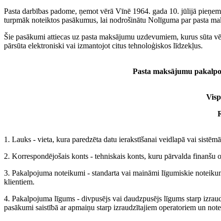
Pasta darbības padome, ņemot vērā Vīnē 1964. gada 10. jūlijā pieņemtās
turpmāk noteiktos pasākumus, lai nodrošinātu Nolīguma par pasta m
Šie pasākumi attiecas uz pasta maksājumu uzdevumiem, kurus sūta v
pārsūta elektroniski vai izmantojot citus tehnoloģiskos līdzekļus.
Pasta maksājumu pakalpoj
Visp
R
1. Lauks - vieta, kura paredzēta datu ierakstīšanai veidlapā vai sistēmā
2. Korrespondējošais konts - tehniskais konts, kuru pārvalda finanšu 
3. Pakalpojuma noteikumi - standarta vai maināmi līgumiskie noteiku
klientiem.
4. Pakalpojuma līgums - divpusējs vai daudzpusējs līgums starp izrau
pasākumi saistībā ar apmaiņu starp izraudzītajiem operatoriem un no