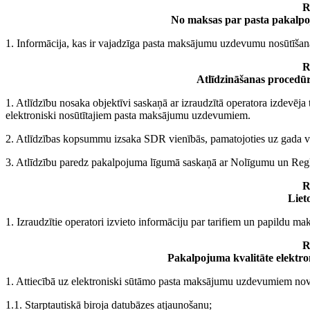
R
No maksas par pasta pakalpo
1. Informācija, kas ir vajadzīga pasta maksājumu uzdevumu nosūtīšana
R
Atlīdzināšanas procedūr
1. Atlīdzību nosaka objektīvi saskaņā ar izraudzītā operatora izdevēja 
elektroniski nosūtītajiem pasta maksājumu uzdevumiem.
2. Atlīdzības kopsummu izsaka SDR vienībās, pamatojoties uz gada vi
3. Atlīdzību paredz pakalpojuma līgumā saskaņā ar Nolīgumu un Reg
R
Liet
1. Izraudzītie operatori izvieto informāciju par tarifiem un papildu ma
R
Pakalpojuma kvalitāte elektr
1. Attiecībā uz elektroniski sūtāmo pasta maksājumu uzdevumiem novē
1.1. Starptautiskā biroja datubāzes atjaunošanu;