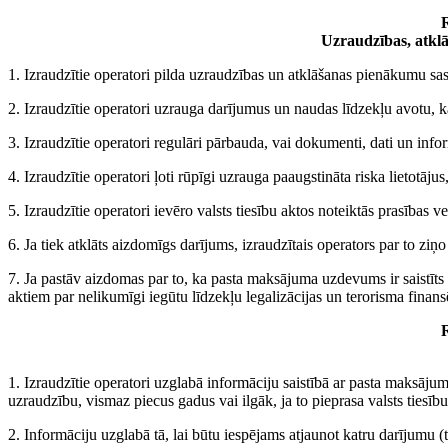
R
Uzraudzības, atkl
1. Izraudzītie operatori pilda uzraudzības un atklāšanas pienākumu sa
2. Izraudzītie operatori uzrauga darījumus un naudas līdzekļu avotu, kā a
3. Izraudzītie operatori regulāri pārbauda, vai dokumenti, dati un inform
4. Izraudzītie operatori ļoti rūpīgi uzrauga paaugstināta riska lietotāj
5. Izraudzītie operatori ievēro valsts tiesību aktos noteiktās prasības
6. Ja tiek atklāts aizdomīgs darījums, izraudzītais operators par to zi
7. Ja pastāv aizdomas par to, ka pasta maksājuma uzdevums ir saistīts a
aktiem par nelikumīgi iegūtu līdzekļu legalizācijas un terorisma finan
R
1. Izraudzītie operatori uzglabā informāciju saistībā ar pasta maksā
uzraudzību, vismaz piecus gadus vai ilgāk, ja to pieprasa valsts tiesību
2. Informāciju uzglabā tā, lai būtu iespējams atjaunot katru darījumu 