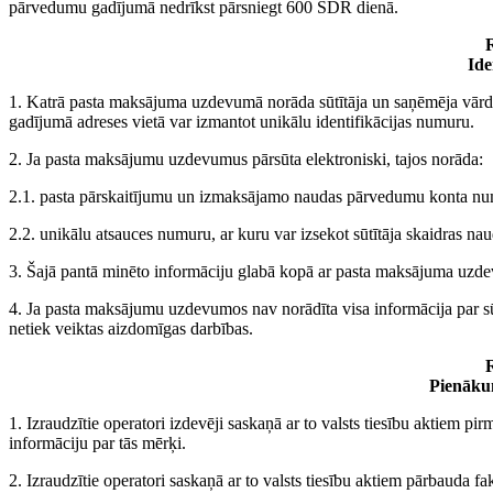
pārvedumu gadījumā nedrīkst pārsniegt 600 SDR dienā.
R
Ide
1. Katrā pasta maksājuma uzdevumā norāda sūtītāja un saņēmēja vār
gadījumā adreses vietā var izmantot unikālu identifikācijas numuru.
2. Ja pasta maksājumu uzdevumus pārsūta elektroniski, tajos norāda:
2.1. pasta pārskaitījumu un izmaksājamo naudas pārvedumu konta n
2.2. unikālu atsauces numuru, ar kuru var izsekot sūtītāja skaidras
3. Šajā pantā minēto informāciju glabā kopā ar pasta maksājuma uzde
4. Ja pasta maksājumu uzdevumos nav norādīta visa informācija par sūt
netiek veiktas aizdomīgas darbības.
R
Pienākum
1. Izraudzītie operatori izdevēji saskaņā ar to valsts tiesību aktiem 
informāciju par tās mērķi.
2. Izraudzītie operatori saskaņā ar to valsts tiesību aktiem pārbauda fak