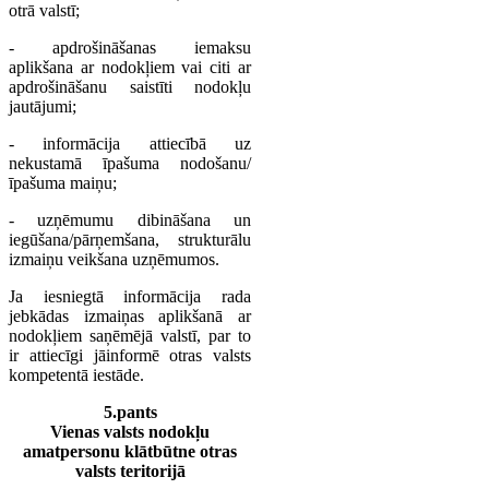
otrā valstī;
- apdrošināšanas iemaksu
aplikšana ar nodokļiem vai citi ar
apdrošināšanu saistīti nodokļu
jautājumi;
- informācija attiecībā uz
nekustamā īpašuma nodošanu/
īpašuma maiņu;
- uzņēmumu dibināšana un
iegūšana/pārņemšana, strukturālu
izmaiņu veikšana uzņēmumos.
Ja iesniegtā informācija rada
jebkādas izmaiņas aplikšanā ar
nodokļiem saņēmējā valstī, par to
ir attiecīgi jāinformē otras valsts
kompetentā iestāde.
5.pants
Vienas valsts nodokļu
amatpersonu klātbūtne otras
valsts teritorijā