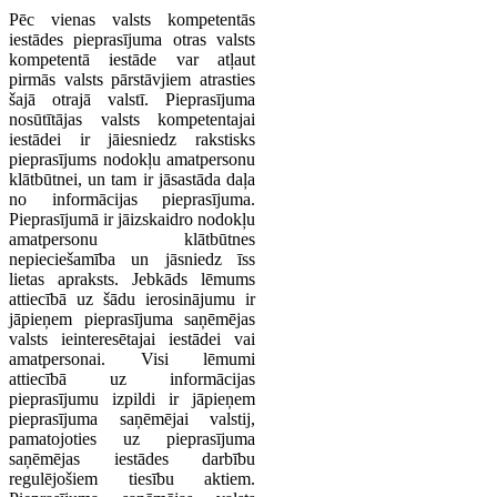
Pēc vienas valsts kompetentās
iestādes pieprasījuma otras valsts
kompetentā iestāde var atļaut
pirmās valsts pārstāvjiem atrasties
šajā otrajā valstī. Pieprasījuma
nosūtītājas valsts kompetentajai
iestādei ir jāiesniedz rakstisks
pieprasījums nodokļu amatpersonu
klātbūtnei, un tam ir jāsastāda daļa
no informācijas pieprasījuma.
Pieprasījumā ir jāizskaidro nodokļu
amatpersonu klātbūtnes
nepieciešamība un jāsniedz īss
lietas apraksts. Jebkāds lēmums
attiecībā uz šādu ierosinājumu ir
jāpieņem pieprasījuma saņēmējas
valsts ieinteresētajai iestādei vai
amatpersonai. Visi lēmumi
attiecībā uz informācijas
pieprasījumu izpildi ir jāpieņem
pieprasījuma saņēmējai valstij,
pamatojoties uz pieprasījuma
saņēmējas iestādes darbību
regulējošiem tiesību aktiem.