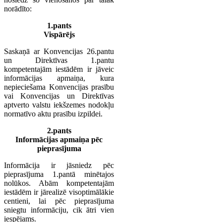
norādīto:
1.pants
Vispārējs
Saskaņā ar Konvencijas 26.pantu
un Direktīvas 1.pantu
kompetentajām iestādēm ir jāveic
informācijas apmaiņa, kura
nepieciešama Konvencijas prasību
vai Konvencijas un Direktīvas
aptverto valstu iekšzemes nodokļu
normatīvo aktu prasību izpildei.
2.pants
Informācijas apmaiņa pēc
pieprasījuma
Informācija ir jāsniedz pēc
pieprasījuma 1.pantā minētajos
nolūkos. Abām kompetentajām
iestādēm ir jārealizē visoptimālākie
centieni, lai pēc pieprasījuma
sniegtu informāciju, cik ātri vien
iespējams.