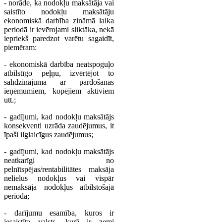
- norāde, ka nodokļu maksātāja vai
saistīto nodokļu maksātāju
ekonomiskā darbība zināmā laika
periodā ir ievērojami sliktāka, nekā
iepriekš paredzot varētu sagaidīt,
piemēram:
- ekonomiskā darbība neatspoguļo
atbilstīgo peļņu, izvērtējot to
salīdzinājumā ar pārdošanas
ieņēmumiem, kopējiem aktīviem
utt.;
- gadījumi, kad nodokļu maksātājs
konsekventi uzrāda zaudējumus, it
īpaši ilglaicīgus zaudējumus;
- gadījumi, kad nodokļu maksātājs
neatkarīgi no
pelnītspējas/rentabilitātes maksāja
nelielus nodokļus vai vispār
nemaksāja nodokļus atbilstošajā
periodā;
- darījumu esamība, kuros ir
iesaistīta valsts, kurā ir zemi