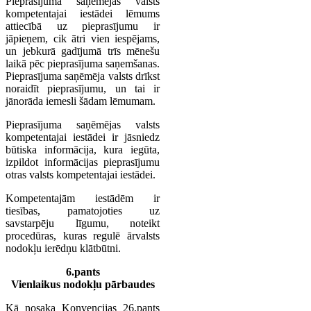
Pieprasījuma saņēmējas valsts
kompetentajai iestādei lēmums
attiecībā uz pieprasījumu ir
jāpieņem, cik ātri vien iespējams,
un jebkurā gadījumā trīs mēnešu
laikā pēc pieprasījuma saņemšanas.
Pieprasījuma saņēmēja valsts drīkst
noraidīt pieprasījumu, un tai ir
jānorāda iemesli šādam lēmumam.
Pieprasījuma saņēmējas valsts
kompetentajai iestādei ir jāsniedz
būtiska informācija, kura iegūta,
izpildot informācijas pieprasījumu
otras valsts kompetentajai iestādei.
Kompetentajām iestādēm ir
tiesības, pamatojoties uz
savstarpēju līgumu, noteikt
procedūras, kuras regulē ārvalsts
nodokļu ierēdņu klātbūtni.
6.pants
Vienlaikus nodokļu pārbaudes
Kā nosaka Konvencijas 26.pants