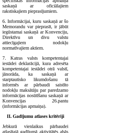
specifiskās informācijas apmaiņa
saskaņā ar oficiālajiem
rakstiskajiem pieprasījumiem.
6. Informācijai, kuru saskaņā ar šo
Memorandu var pieprasīt, ir jābūt
iegūstamai saskaņā ar Konvenciju,
Direktīvu un divu valstu
attiecīgajiem nodokļu
normatīvajiem aktiem.
7. Katras valsts kompetentajai
iestādei deklarācijā, kura adresēta
kompetentajai iestādei otrā valstī,
jānorāda, ka saskaņā ar
starptautisko likumdošanu tā
informēs ar pārbaudi saistīto
nodokļu maksātāju par paredzamo
informācijas nosūtīšanu saskaņā ar
Konvencijas 26.pantu
(informācijas apmaiņa).
II. Gadījumu atlases kritēriji
Jebkurā vienlaikus pārbaudei
atlasītajā gadījumā aktivitātēs abās