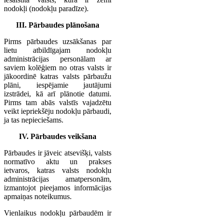
nodokļi (nodokļu paradīze).
III. Pārbaudes plānošana
Pirms pārbaudes uzsākšanas par
lietu atbildīgajam nodokļu
administrācijas personālam ar
saviem kolēģiem no otras valsts ir
jākoordinē katras valsts pārbaužu
plāni, iespējamie jautājumi
izstrādei, kā arī plānotie datumi.
Pirms tam abās valstīs vajadzētu
veikt iepriekšēju nodokļu pārbaudi,
ja tas nepieciešams.
IV. Pārbaudes veikšana
Pārbaudes ir jāveic atsevišķi, valsts
normatīvo aktu un prakses
ietvaros, katras valsts nodokļu
administrācijas amatpersonām,
izmantojot pieejamos informācijas
apmaiņas noteikumus.
Vienlaikus nodokļu pārbaudēm ir