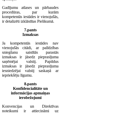
Gadījumu atlases un pārbaudes
procedūras, par kurām
kompetentās iestādes ir vienojušās,
ir detalizēti izklāstītas Pielikumā.
7.pants
Izmaksas
Ja kompetentās iestādes nav
vienojušās citādi, ar palīdzības
sniegšanu saistītās parastās
izmaksas ir jāsedz pieprasījuma
saņēmējai valstij. Papildus
izmaksas ir jāsedz pieprasījuma
iesniedzējai valstij saskaņā ar
iepriekšēju līgumu.
8.pants
Konfidencialitāte un
informācijas apmaiņas
ierobežojumi
Konvencijas un Direktīvas
noteikumi ir attiecināmi uz