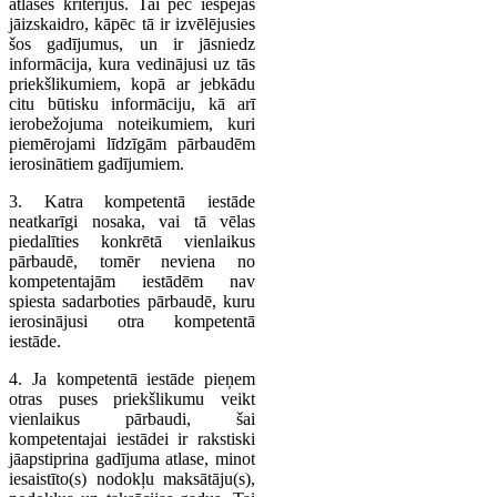
atlases kritērijus. Tai pēc iespējas
jāizskaidro, kāpēc tā ir izvēlējusies
šos gadījumus, un ir jāsniedz
informācija, kura vedinājusi uz tās
priekšlikumiem, kopā ar jebkādu
citu būtisku informāciju, kā arī
ierobežojuma noteikumiem, kuri
piemērojami līdzīgām pārbaudēm
ierosinātiem gadījumiem.
3. Katra kompetentā iestāde
neatkarīgi nosaka, vai tā vēlas
piedalīties konkrētā vienlaikus
pārbaudē, tomēr neviena no
kompetentajām iestādēm nav
spiesta sadarboties pārbaudē, kuru
ierosinājusi otra kompetentā
iestāde.
4. Ja kompetentā iestāde pieņem
otras puses priekšlikumu veikt
vienlaikus pārbaudi, šai
kompetentajai iestādei ir rakstiski
jāapstiprina gadījuma atlase, minot
iesaistīto(s) nodokļu maksātāju(s),