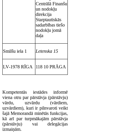
Centrālā Finanšu
un nodokļu
direkcija
Starptautiskās
sadarbības tiešo
nodokļu jomā
daļa
Smilšu iela 1
Letenska 15
LV-1978 RĪGA
118 10 PRĀGA
Kompetentās iestādes informē
viena otru par pārstāvja (pārstāvju)
vārdu, uzvārdu (vārdiem,
uzvārdiem), kuri ir pilnvaroti veikt
šajā Memorandā minētās funkcijas,
kā arī par turpmākajām pārstāvja
(pārstāvju) vai delegācijas
izmaiņām.