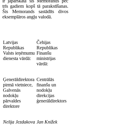
ir jāpārskata šis Memorands pēc
trīs gadiem kopš tā parakstīšanas.
Šis Memorands sastādīts divos
eksemplāros angļu valodā.
Latvijas
Čehijas
Republikas
Republikas
Valsts ieņēmumu
Finanšu
dienesta vārdā:
ministrijas
vārdā:
Ģenerāldirektora
Centrālās
pirmā vietniece,
finanšu un
Galvenās
nodokļu
nodokļu
direkcijas
pārvaldes
ģenerāldirektors
direktore
Nelija Jezdakova
Jan Knižek