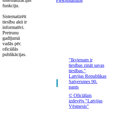
sistematizācijas
Piekļūstamība
funkciju.
Sistematizēti
tiesību akti ir
informatīvi.
Pretrunu
gadījumā
vadās pēc
oficiālās
publikācijas.
"Ikvienam ir
tiesības zināt savas
tiesības."
Latvijas Republikas
Satversmes 90.
pants
© Oficiālais
izdevējs "Latvijas
Vēstnesis"