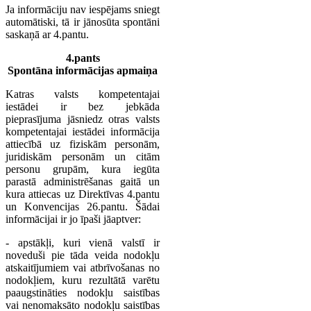
Ja informāciju nav iespējams sniegt
automātiski, tā ir jānosūta spontāni
saskaņā ar 4.pantu.
4.pants
Spontāna informācijas apmaiņa
Katras valsts kompetentajai
iestādei ir bez jebkāda
pieprasījuma jāsniedz otras valsts
kompetentajai iestādei informācija
attiecībā uz fiziskām personām,
juridiskām personām un citām
personu grupām, kura iegūta
parastā administrēšanas gaitā un
kura attiecas uz Direktīvas 4.pantu
un Konvencijas 26.pantu. Šādai
informācijai ir jo īpaši jāaptver:
- apstākļi, kuri vienā valstī ir
noveduši pie tāda veida nodokļu
atskaitījumiem vai atbrīvošanas no
nodokļiem, kuru rezultātā varētu
paaugstināties nodokļu saistības
vai nenomaksāto nodokļu saistības