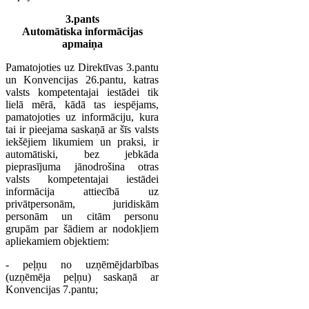
3.pants
Automātiska informācijas
apmaiņa
Pamatojoties uz Direktīvas 3.pantu
un Konvencijas 26.pantu, katras
valsts kompetentajai iestādei tik
lielā mērā, kādā tas iespējams,
pamatojoties uz informāciju, kura
tai ir pieejama saskaņā ar šīs valsts
iekšējiem likumiem un praksi, ir
automātiski, bez jebkāda
pieprasījuma jānodrošina otras
valsts kompetentajai iestādei
informācija attiecībā uz
privātpersonām, juridiskām
personām un citām personu
grupām par šādiem ar nodokļiem
apliekamiem objektiem:
- peļņu no uzņēmējdarbības
(uzņēmēja peļņu) saskaņā ar
Konvencijas 7.pantu;