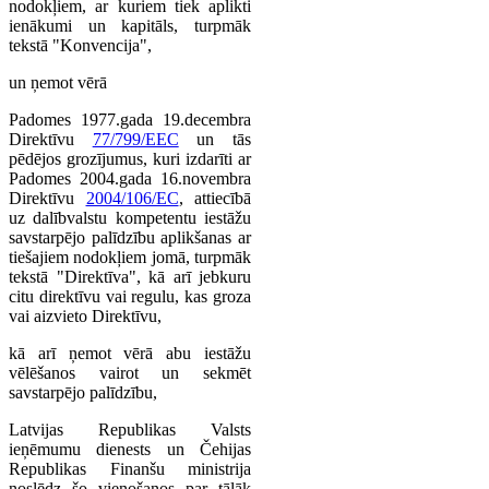
nodokļiem, ar kuriem tiek aplikti
ienākumi un kapitāls, turpmāk
tekstā "Konvencija",
un ņemot vērā
Padomes 1977.gada 19.decembra
Direktīvu
77/799/EEC
un tās
pēdējos grozījumus, kuri izdarīti ar
Padomes 2004.gada 16.novembra
Direktīvu
2004/106/EC
, attiecībā
uz dalībvalstu kompetentu iestāžu
savstarpējo palīdzību aplikšanas ar
tiešajiem nodokļiem jomā, turpmāk
tekstā "Direktīva", kā arī jebkuru
citu direktīvu vai regulu, kas groza
vai aizvieto Direktīvu,
kā arī ņemot vērā abu iestāžu
vēlēšanos vairot un sekmēt
savstarpējo palīdzību,
Latvijas Republikas Valsts
ieņēmumu dienests un Čehijas
Republikas Finanšu ministrija
noslēdz šo vienošanos par tālāk