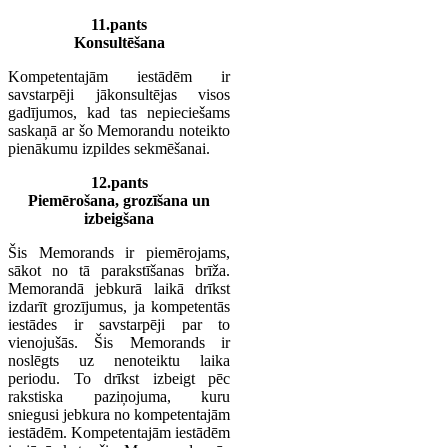
11.pants
Konsultēšana
Kompetentajām iestādēm ir
savstarpēji jākonsultējas visos
gadījumos, kad tas nepieciešams
saskaņā ar šo Memorandu noteikto
pienākumu izpildes sekmēšanai.
12.pants
Piemērošana, grozīšana un
izbeigšana
Šis Memorands ir piemērojams,
sākot no tā parakstīšanas brīža.
Memorandā jebkurā laikā drīkst
izdarīt grozījumus, ja kompetentās
iestādes ir savstarpēji par to
vienojušās. Šis Memorands ir
noslēgts uz nenoteiktu laika
periodu. To drīkst izbeigt pēc
rakstiska paziņojuma, kuru
sniegusi jebkura no kompetentajām
iestādēm. Kompetentajām iestādēm