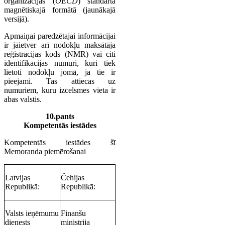
organizācijas (
OECD
) standarta
magnētiskajā formātā (jaunākajā
versijā).
Apmaiņai paredzētajai informācijai
ir jāietver arī nodokļu maksātāja
reģistrācijas kods (NMR) vai citi
identifikācijas numuri, kuri tiek
lietoti nodokļu jomā, ja tie ir
pieejami. Tas attiecas uz
numuriem, kuru izcelsmes vieta ir
abas valstis.
10.pants
Kompetentās iestādes
Kompetentās iestādes šī
Memoranda piemērošanai
Latvijas
Čehijas
Republikā:
Republikā:
Valsts ieņēmumu
Finanšu
dienests
ministrija