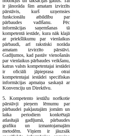
nodokļus un taksācijas gadus. Tai
ir jānorāda šim amatam izvirzīts
pārstāvis, kurš uzņemsies
funkcionālu atbildību par
pārbaudes vadīšanu. Pēc
informācijas saņemšanas tā
kompetentā iestāde, kura nāk klajā
ar priekšlikumu par vienlaikus
pārbaudi, arī rakstiski norāda
amatam izvirzīto pārstāvi.
Gadījumos, kad pastāv vienošanās
par vienlaikus pārbaudes veikšanu,
katras valsts kompetentajai iestādei
ir oficiāli jāpieprasa otrai
kompetentajai iestādei specifiskas
informācijas apmaiņa saskaņā ar
Konvenciju un Direktīvu.
5. Kompetento iestāžu norīkotie
pārstāvji pieņem lēmumu par
pārbaudei pakļautajām jomām un
laika periodiem konkrētajā
atlasītajā gadījumā, pārbaudes
grafiku un izmantojamajām
metodēm. Viņiem ir jāuzsāk