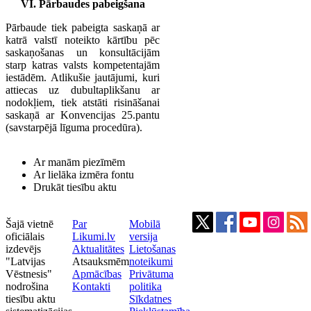
VI. Pārbaudes pabeigšana
Pārbaude tiek pabeigta saskaņā ar
katrā valstī noteikto kārtību pēc
saskaņošanas un konsultācijām
starp katras valsts kompetentajām
iestādēm. Atlikušie jautājumi, kuri
attiecas uz dubultaplikšanu ar
nodokļiem, tiek atstāti risināšanai
saskaņā ar Konvencijas 25.pantu
(savstarpējā līguma procedūra).
Ar manām piezīmēm
Ar lielāka izmēra fontu
Drukāt tiesību aktu
Šajā vietnē
Par
Mobilā
oficiālais
Likumi.lv
versija
izdevējs
Aktualitātes
Lietošanas
"Latvijas
Atsauksmēm
noteikumi
Vēstnesis"
Apmācības
Privātuma
nodrošina
Kontakti
politika
tiesību aktu
Sīkdatnes