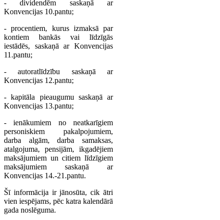
- dividendēm saskaņā ar
Konvencijas 10.pantu;
- procentiem, kurus izmaksā par
kontiem bankās vai līdzīgās
iestādēs, saskaņā ar Konvencijas
11.pantu;
- autoratlīdzību saskaņā ar
Konvencijas 12.pantu;
- kapitāla pieaugumu saskaņā ar
Konvencijas 13.pantu;
- ienākumiem no neatkarīgiem
personiskiem pakalpojumiem,
darba algām, darba samaksas,
atalgojuma, pensijām, ikgadējiem
maksājumiem un citiem līdzīgiem
maksājumiem saskaņā ar
Konvencijas 14.-21.pantu.
Šī informācija ir jānosūta, cik ātri
vien iespējams, pēc katra kalendārā
gada noslēguma.