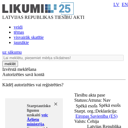
LV
EN
LATVIJAS REPUBLIKAS TIESĪBU AKTI
veidi
tēmas
visvairāk skatītie
jaunākie
uz sākumu
meklēt
Izvērstā meklēšana
Autorizēties savā kontā
Kādēļ autorizēties vai reģistrēties?
Tiesību akta pase
Statuss:
Atruna:
Nav
Spēkā esošs
Spēkā esošs
Starptautisko
līgumu
Starpt. org.:
Deklarācija:
uzskaiti
veic
Eiropas Savienība (ES)
Ārlietu
Valsts:
Čehija
ministrija
.
Latvijas Republika