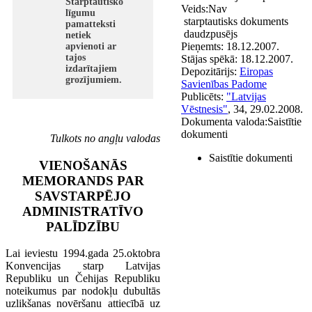
Starptautisko
Veids:
Nav
līgumu
starptautisks dokuments
pamatteksti
daudzpusējs
netiek
Pieņemts:
18.12.2007.
apvienoti ar
tajos
Stājas spēkā:
18.12.2007.
izdarītajiem
Depozitārijs:
Eiropas
grozījumiem.
Savienības Padome
Publicēts:
"Latvijas
Vēstnesis"
, 34, 29.02.2008.
Dokumenta valoda:
Saistītie
dokumenti
Tulkots no angļu valodas
Saistītie dokumenti
VIENOŠANĀS
MEMORANDS PAR
SAVSTARPĒJO
ADMINISTRATĪVO
PALĪDZĪBU
Lai ieviestu 1994.gada 25.oktobra
Konvencijas starp Latvijas
Republiku un Čehijas Republiku
noteikumus par nodokļu dubultās
uzlikšanas novēršanu attiecībā uz