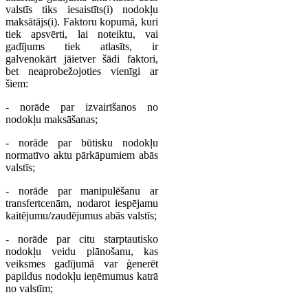
valstīs tiks iesaistīts(i) nodokļu
maksātājs(i). Faktoru kopumā, kuri
tiek apsvērti, lai noteiktu, vai
gadījums tiek atlasīts, ir
galvenokārt jāietver šādi faktori,
bet neaprobežojoties vienīgi ar
šiem:
- norāde par izvairīšanos no
nodokļu maksāšanas;
- norāde par būtisku nodokļu
normatīvo aktu pārkāpumiem abās
valstīs;
- norāde par manipulēšanu ar
transfertcenām, nodarot iespējamu
kaitējumu/zaudējumus abās valstīs;
- norāde par citu starptautisko
nodokļu veidu plānošanu, kas
veiksmes gadījumā var ģenerēt
papildus nodokļu ieņēmumus katrā
no valstīm;