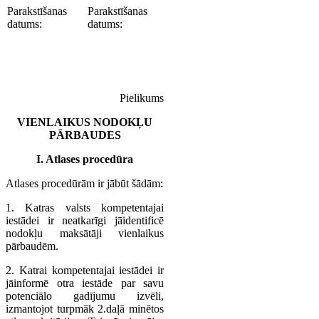
Parakstīšanas
Parakstīšanas
datums:
datums:
Pielikums
VIENLAIKUS NODOKĻU
PĀRBAUDES
I. Atlases procedūra
Atlases procedūrām ir jābūt šādām:
1. Katras valsts kompetentajai
iestādei ir neatkarīgi jāidentificē
nodokļu maksātāji vienlaikus
pārbaudēm.
2. Katrai kompetentajai iestādei ir
jāinformē otra iestāde par savu
potenciālo gadījumu izvēli,
izmantojot turpmāk 2.daļā minētos