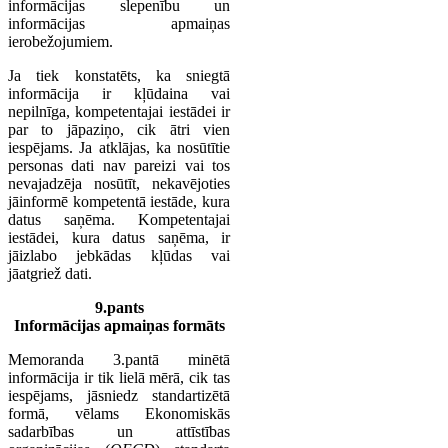
informācijas slepenību un
informācijas apmaiņas
ierobežojumiem.
Ja tiek konstatēts, ka sniegtā
informācija ir kļūdaina vai
nepilnīga, kompetentajai iestādei ir
par to jāpaziņo, cik ātri vien
iespējams. Ja atklājas, ka nosūtītie
personas dati nav pareizi vai tos
nevajadzēja nosūtīt, nekavējoties
jāinformē kompetentā iestāde, kura
datus saņēma. Kompetentajai
iestādei, kura datus saņēma, ir
jāizlabo jebkādas kļūdas vai
jāatgriež dati.
9.pants
Informācijas apmaiņas formāts
Memoranda 3.pantā minētā
informācija ir tik lielā mērā, cik tas
iespējams, jāsniedz standartizētā
formā, vēlams Ekonomiskās
sadarbības un attīstības