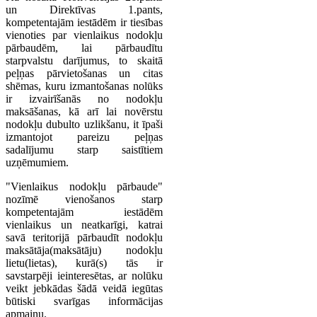
un Direktīvas 1.pants,
kompetentajām iestādēm ir tiesības
vienoties par vienlaikus nodokļu
pārbaudēm, lai pārbaudītu
starpvalstu darījumus, to skaitā
peļņas pārvietošanas un citas
shēmas, kuru izmantošanas nolūks
ir izvairīšanās no nodokļu
maksāšanas, kā arī lai novērstu
nodokļu dubulto uzlikšanu, it īpaši
izmantojot pareizu peļņas
sadalījumu starp saistītiem
uzņēmumiem.
"Vienlaikus nodokļu pārbaude"
nozīmē vienošanos starp
kompetentajām iestādēm
vienlaikus un neatkarīgi, katrai
savā teritorijā pārbaudīt nodokļu
maksātāja(maksātāju) nodokļu
lietu(lietas), kurā(s) tās ir
savstarpēji ieinteresētas, ar nolūku
veikt jebkādas šādā veidā iegūtas
būtiski svarīgas informācijas
apmaiņu.