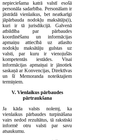
nepieciešama katrā valstī esošā
personāla sadarbība. Personālam ir
jāstrādā vienlaikus, bet neatkarīgi
jāpārbauda nodokļu maksātājs(i),
kuri ir tā jurisdikcijā. Galvenā
atbildība par pārbaudes
koordinēšanu un informācijas
apmaiņu attiecībā uz atlasīto
nodokļu maksātāju gulstas uz
valsti, par kuru ir vienojušās
kompetentās iestādes. Visai
informācijas apmaiņai ir jānotiek
saskaņā ar Konvencijas, Direktīvas
un šī Memoranda noteiktajiem
termiņiem.
V. Vienlaikus pārbaudes
pārtraukšana
Ja kāda valsts nolemj, ka
vienlaikus pārbaudes turpināšana
vairs nedod rezultātus, tā rakstiski
informē otru valsti par savu
atsaukumu.