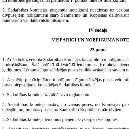
un kontroles garantijas, lai piemērotu 1. punktā minētos noteikumus.
3. Sadarbības komitejas pieņemtie noteikumi neattiecas uz tiesīb
divpusējiem nolīgumiem starp Sanmarīno un Kopienas dalībvalstīm
Sanmarīno vai dalībvalstu pilsoņiem.
IV sadaļa
VISPĀRĪGI UN NOBEIGUMA NOT
23.pants
1. Ar šo tiek izveidota Sadarbības komiteja, kas atbild par nolīguma a
nodrošināšanu. Šajā nolūkā tā izstrādā ieteikumus. Komiteja pie
gadījumos. Lēmums līgumslēdzējas puses izpilda saskaņā ar saviem 
2. Ar mērķi pienācīgi īstenot nolīgumu līgumslēdzējas puses veic i
puses pieprasījuma konsultējas Sadarbības komitejā.
3. Sadarbības komiteja izstrādā savu reglamentu.
4. Sadarbības komiteja sastāv, no vienas puses, no Komisijas pārs
delegāti, un, no otras puses, no Sanmarīno Republikas pārstāvjiem.
5. Sadarbības komiteja lēmumus pieņem, savstarpēji vienojoties.