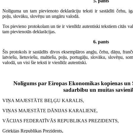
5. pants
Nolīguma un tam pievienoto deklarāciju teksti ir sastādīti čehu, iga
poļu, slovāku, slovēņu un ungāru valodā.
Tos pievieno protokolam un tie ir vienlīdz autentiski tekstiem citās va
tam pievienotās deklarācijas.
6. pants
Šis protokols ir sastādīts divos eksemplāros angļu, čehu, dāņu, franču
latviešu, lietuviešu, maltiešu, poļu, portugāļu, slovāku, slovēņu, s
valodā, un visi šie teksti ir vienlīdz autentiski.
Nolīgums par Eiropas Ekonomikas kopienas un
sadarbību un muitas savien
VIŅA MAJESTĀTE BEĻĢU KARALIS,
VIŅAS MAJESTĀTE DĀNIJAS KARALIENE,
VĀCIJAS FEDERATĪVĀS REPUBLIKAS PREZIDENTS,
Grieķijas Republikas Prezidents,