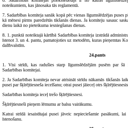
6. Sadarbības komitejas priekšsēdētājs ir no katras līgumslēdz
noteikumiem, kas jānosaka tās reglamentā.
7. Sadarbības komiteja sanāk kopā pēc vienas līgumslēdzējas puses pi
kā mēnesi pirms paredzētās tikšanās dienas. Ja komiteju sasauc saska
dienu laikā no pieteikuma iesniegšanas dienas.
8. 1. punktā noteiktajā kārtībā Sadarbības komiteja izstrādā administ
īstenot 3. un 4. pantu, pamatojoties uz metodēm, kuras pieņemtas Kop
dalībvalstīm.
24.pants
1. Visi strīdi, kas radušies starp līgumslēdzējām pusēm par šā n
Sadarbības komitejai.
2. Ja Sadarbības komiteja nevar atrisināt strīdu nākamās tikšanās lai
pusei par šķīrējtiesneša iecelšanu; otrai pusei jāieceļ otrs šķīrējtiesnes
Sadarbības komiteja ieceļ trešo šķīrējtiesnesi.
Šķīrējtiesneši pieņem lēmumu ar balsu vairākumu.
Katrai strīdā iesaistītajai pusei jāveic nepieciešamie pasākumi, la
īstenošanu.