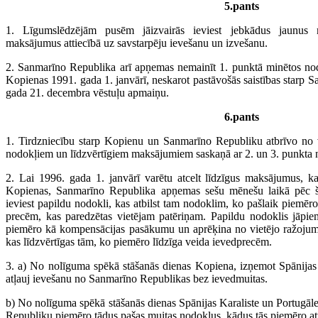
5.pants
1. Līgumslēdzējām pusēm jāizvairās ieviest jebkādus jaunus 
maksājumus attiecībā uz savstarpēju ievešanu un izvešanu.
2. Sanmarīno Republika arī apņemas nemainīt 1. punktā minētos n
Kopienas 1991. gada 1. janvārī, neskarot pastāvošās saistības starp S
gada 21. decembra vēstuļu apmaiņu.
6.pants
1. Tirdzniecību starp Kopienu un Sanmarīno Republiku atbrīvo no 
nodokļiem un līdzvērtīgiem maksājumiem saskaņā ar 2. un 3. punkta
2. Lai 1996. gada 1. janvārī varētu atcelt līdzīgus maksājumus, 
Kopienas, Sanmarīno Republika apņemas sešu mēnešu laikā pēc š
ieviest papildu nodokli, kas atbilst tam nodoklim, ko pašlaik piemēr
precēm, kas paredzētas vietējam patēriņam. Papildu nodoklis jāpi
piemēro kā kompensācijas pasākumu un aprēķina no vietējo ražojum
kas līdzvērtīgas tām, ko piemēro līdzīga veida ievedprecēm.
3. a) No nolīguma spēkā stāšanās dienas Kopiena, izņemot Spānijas 
atļauj ievešanu no Sanmarīno Republikas bez ievedmuitas.
b) No nolīguma spēkā stāšanās dienas Spānijas Karaliste un Portugāl
Republiku piemēro tādus pašas muitas nodokļus, kādus tās piemēro at