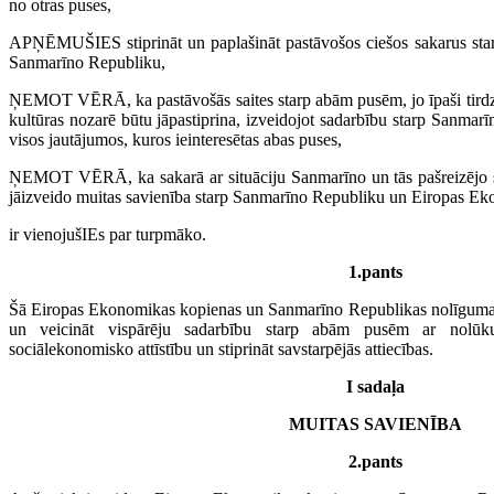
no otras puses,
APŅĒMUŠIES stiprināt un paplašināt pastāvošos ciešos sakarus st
Sanmarīno Republiku,
ŅEMOT VĒRĀ, ka pastāvošās saites starp abām pusēm, jo īpaši tirdzn
kultūras nozarē būtu jāpastiprina, izveidojot sadarbību starp Sanm
visos jautājumos, kuros ieinteresētas abas puses,
ŅEMOT VĒRĀ, ka sakarā ar situāciju Sanmarīno un tās pašreizējo sta
jāizveido muitas savienība starp Sanmarīno Republiku un Eiropas E
ir vienojušIEs par turpmāko.
1.pants
Šā Eiropas Ekonomikas kopienas un Sanmarīno Republikas nolīguma m
un veicināt vispārēju sadarbību starp abām pusēm ar nolū
sociālekonomisko attīstību un stiprināt savstarpējās attiecības.
I sadaļa
MUITAS SAVIENĪBA
2.pants