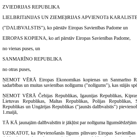
ZVIEDRIJAS REPUBLIKA
LIELBRITāNIJAS UN ZIEMEļ­īRIJAS APVIENOTā KARALIST
("DALīBVALSTIS"), ko pārstāv Eiropas Savienības Padome un
EIROPAS KOPIENA, ko arī pārstāv Eiropas Savienības Padome,
no vienas puses, un
SANMARĪNO REPUBLIKA
no otras puses,
ŅEMOT VĒRĀ Eiropas Ekonomikas kopienas un Sanmarīno Rep
sadarbības un muitas savienības nolīgumu ("nolīgums"), kas stājās spē
ŅEMOT VĒRĀ Čehijas Republikas, Igaunijas Republikas, Kipras 
Lietuvas Republikas, Maltas Republikas, Polijas Republikas, S
Republikas un Ungārijas Republikas ("jaunās dalībvalstis") pievien
1.maijā,
TĀ KĀ jaunajām dalībvalstīm ir jākļūst par nolīguma līgumslēdzējā
UZSKATOT, ka Pievienošanās līgums pilnvaro Eiropas Savienības 