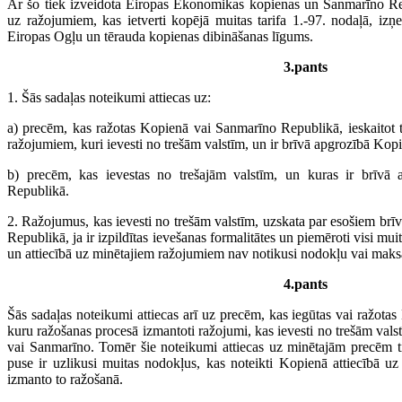
Ar šo tiek izveidota Eiropas Ekonomikas kopienas un Sanmarīno Rep
uz ražojumiem, kas ietverti kopējā muitas tarifa 1.-97. nodaļā, iz
Eiropas Ogļu un tērauda kopienas dibināšanas līgums.
3.pants
1. Šās sadaļas noteikumi attiecas uz:
a) precēm, kas ražotas Kopienā vai Sanmarīno Republikā, ieskaitot tā
ražojumiem, kuri ievesti no trešām valstīm, un ir brīvā apgrozībā Ko
b) precēm, kas ievestas no trešajām valstīm, un kuras ir brīvā
Republikā.
2. Ražojumus, kas ievesti no trešām valstīm, uzskata par esošiem b
Republikā, ja ir izpildītas ievešanas formalitātes un piemēroti visi m
un attiecībā uz minētajiem ražojumiem nav notikusi nodokļu vai maks
4.pants
Šās sadaļas noteikumi attiecas arī uz precēm, kas iegūtas vai ražot
kuru ražošanas procesā izmantoti ražojumi, kas ievesti no trešām val
vai Sanmarīno. Tomēr šie noteikumi attiecas uz minētajām precēm ti
puse ir uzlikusi muitas nodokļus, kas noteikti Kopienā attiecībā u
izmanto to ražošanā.