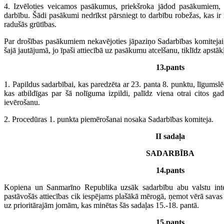
4. Izvēloties veicamos pasākumus, priekšroka jādod pasākumiem,
darbību. Šādi pasākumi nedrīkst pārsniegt to darbību robežas, kas ir 
radušās grūtības.
Par drošības pasākumiem nekavējoties jāpaziņo Sadarbības komitejai,
šajā jautājumā, jo īpaši attiecībā uz pasākumu atcelšanu, tiklīdz apstākļi
13.pants
1. Papildus sadarbībai, kas paredzēta ar 23. panta 8. punktu, līgumslē
kas atbildīgas par šā nolīguma izpildi, palīdz viena otrai citos g
ievērošanu.
2. Procedūras 1. punkta piemērošanai nosaka Sadarbības komiteja.
II sadaļa
SADARBĪBA
14.pants
Kopiena un Sanmarīno Republika uzsāk sadarbību abu valstu inter
pastāvošās attiecības cik iespējams plašākā mērogā, ņemot vērā savas p
uz prioritārajām jomām, kas minētas šās sadaļas 15.-18. pantā.
15.pants