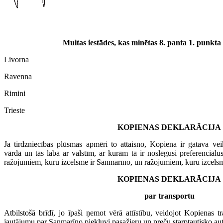
Muitas iestādes, kas minētas 8. panta 1. punkt
Livorna
Ravenna
Rimini
Trieste
KOPIENAS DEKLARĀCIJA
Ja tirdzniecības plūsmas apmēri to attaisno, Kopiena ir gatava v
vārdā un tās labā ar valstīm, ar kurām tā ir noslēgusi preferenciāl
ražojumiem, kuru izcelsme ir Sanmarīno, un ražojumiem, kuru izcels
KOPIENAS DEKLARĀCIJA
par transportu
Atbilstošā brīdī, jo īpaši ņemot vērā attīstību, veidojot Kopienas t
jautājumu par Sanmarīno piekļuvi pasažieru un preču starptautisko a