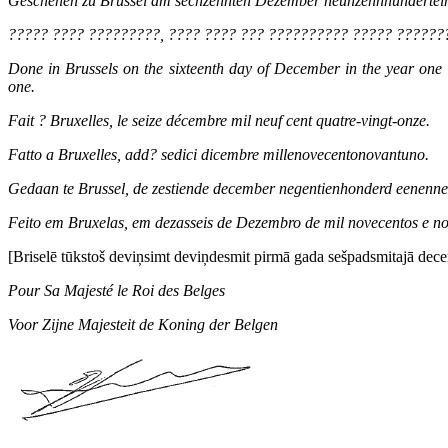
Geschehen zu Brüssel am sechzehnten Dezember neunzehnhundertei
????? ???? ?????????, ???? ???? ??? ?????????? ????? ??????
Done in Brussels on the sixteenth day of December in the year one
one.
Fait ? Bruxelles, le seize décembre mil neuf cent quatre-vingt-onze.
Fatto a Bruxelles, add? sedici dicembre millenovecentonovantuno.
Gedaan te Brussel, de zestiende december negentienhonderd eenenne
Feito em Bruxelas, em dezasseis de Dezembro de mil novecentos e n
[Briselē tūkstoš deviņsimt deviņdesmit pirmā gada sešpadsmitajā dece
Pour Sa Majesté le Roi des Belges
Voor Zijne Majesteit de Koning der Belgen