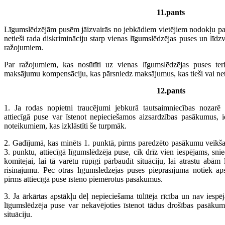
11.pants
Līgumslēdzējām pusēm jāizvairās no jebkādiem vietējiem nodokļu pas
netieši rada diskrimināciju starp vienas līgumslēdzējas puses un līdz
ražojumiem.
Par ražojumiem, kas nosūtīti uz vienas līgumslēdzējas puses teri
maksājumu kompensāciju, kas pārsniedz maksājumus, kas tieši vai net
12.pants
1. Ja rodas nopietni traucējumi jebkurā tautsaimniecības nozar
attiecīgā puse var īstenot nepieciešamos aizsardzības pasākumus, 
noteikumiem, kas izklāstīti še turpmāk.
2. Gadījumā, kas minēts 1. punktā, pirms paredzēto pasākumu veikša
3. punktu, attiecīgā līgumslēdzēja puse, cik drīz vien iespējams, sni
komitejai, lai tā varētu rūpīgi pārbaudīt situāciju, lai atrastu a
risinājumu. Pēc otras līgumslēdzējas puses pieprasījuma notiek ap
pirms attiecīgā puse īsteno piemērotus pasākumus.
3. Ja ārkārtas apstākļu dēļ nepieciešama tūlītēja rīcība un nav iespē
līgumslēdzēja puse var nekavējoties īstenot tādus drošības pasākum
situāciju.