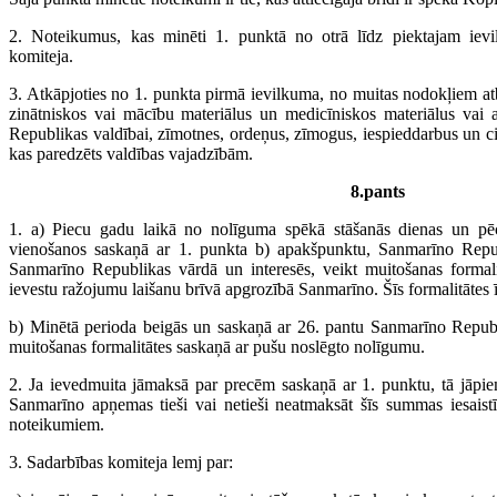
2. Noteikumus, kas minēti 1. punktā no otrā līdz piektajam iev
komiteja.
3. Atkāpjoties no 1. punkta pirmā ievilkuma, no muitas nodokļiem atb
zinātniskos vai mācību materiālus un medicīniskos materiālus vai
Republikas valdībai, zīmotnes, ordeņus, zīmogus, iespieddarbus un ci
kas paredzēts valdības vajadzībām.
8.pants
1. a) Piecu gadu laikā no nolīguma spēkā stāšanās dienas un pē
vienošanos saskaņā ar 1. punkta b) apakšpunktu, Sanmarīno Repub
Sanmarīno Republikas vārdā un interesēs, veikt muitošanas formalit
ievestu ražojumu laišanu brīvā apgrozībā Sanmarīno. Šīs formalitātes 
b) Minētā perioda beigās un saskaņā ar 26. pantu Sanmarīno Republi
muitošanas formalitātes saskaņā ar pušu noslēgto nolīgumu.
2. Ja ievedmuita jāmaksā par precēm saskaņā ar 1. punktu, tā jāp
Sanmarīno apņemas tieši vai netieši neatmaksāt šīs summas iesais
noteikumiem.
3. Sadarbības komiteja lemj par: