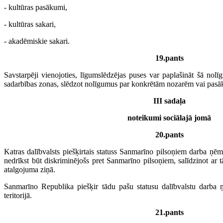
- kultūras pasākumi,
- kultūras sakari,
- akadēmiskie sakari.
19.pants
Savstarpēji vienojoties, līgumslēdzējas puses var paplašināt šā nolī
sadarbības zonas, slēdzot nolīgumus par konkrētām nozarēm vai pas
III sadaļa
noteikumi sociālajā jomā
20.pants
Katras dalībvalsts piešķirtais statuss Sanmarīno pilsoņiem darba ņēmēj
nedrīkst būt diskriminējošs pret Sanmarīno pilsoņiem, salīdzinot ar 
atalgojuma ziņā.
Sanmarīno Republika piešķir tādu pašu statusu dalībvalstu darba ņ
teritorijā.
21.pants