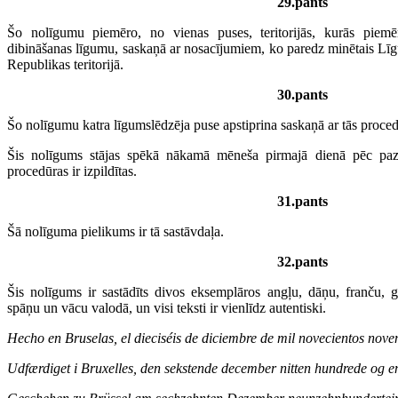
29.pants
Šo nolīgumu piemēro, no vienas puses, teritorijās, kurās pie
dibināšanas līgumu, saskaņā ar nosacījumiem, ko paredz minētais Lī
Republikas teritorijā.
30.pants
Šo nolīgumu katra līgumslēdzēja puse apstiprina saskaņā ar tās proce
Šis nolīgums stājas spēkā nākamā mēneša pirmajā dienā pēc paz
procedūras ir izpildītas.
31.pants
Šā nolīguma pielikums ir tā sastāvdaļa.
32.pants
Šis nolīgums ir sastādīts divos eksemplāros angļu, dāņu, franču, gr
spāņu un vācu valodā, un visi teksti ir vienlīdz autentiski.
Hecho en Bruselas, el dieciséis de diciembre de mil novecientos nove
Udfærdiget i Bruxelles, den sekstende
december nitten hundrede og e