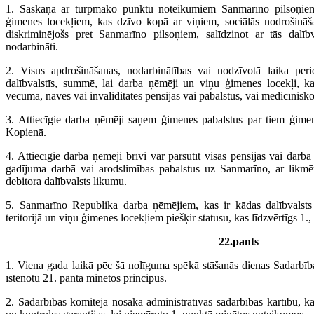
1. Saskaņā ar turpmāko punktu noteikumiem Sanmarīno pilsoņie
ģimenes locekļiem, kas dzīvo kopā ar viņiem, sociālās nodrošināš
diskriminējošs pret Sanmarīno pilsoņiem, salīdzinot ar tās dalībv
nodarbināti.
2. Visus apdrošināšanas, nodarbinātības vai nodzīvotā laika per
dalībvalstīs, summē, lai darba ņēmēji un viņu ģimenes locekļi, ka
vecuma, nāves vai invaliditātes pensijas vai pabalstus, vai medicīnisko
3. Attiecīgie darba ņēmēji saņem ģimenes pabalstus par tiem ģimen
Kopienā.
4. Attiecīgie darba ņēmēji brīvi var pārsūtīt visas pensijas vai dar
gadījuma darbā vai arodslimības pabalstus uz Sanmarīno, ar likmē
debitora dalībvalsts likumu.
5. Sanmarīno Republika darba ņēmējiem, kas ir kādas dalībvalsts 
teritorijā un viņu ģimenes locekļiem piešķir statusu, kas līdzvērtīgs 1.
22.pants
1. Viena gada laikā pēc šā nolīguma spēkā stāšanās dienas Sadarbīb
īstenotu 21. pantā minētos principus.
2. Sadarbības komiteja nosaka administratīvās sadarbības kārtību, 