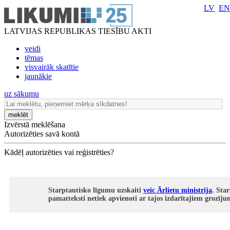
LV
EN
LATVIJAS REPUBLIKAS TIESĪBU AKTI
veidi
tēmas
visvairāk skatītie
jaunākie
uz sākumu
meklēt
Izvērstā meklēšana
Autorizēties savā kontā
Kādēļ autorizēties vai reģistrēties?
Starptautisko līgumu uzskaiti
veic Ārlietu ministrija
. Sta
pamatteksti netiek apvienoti ar tajos izdarītajiem grozīj