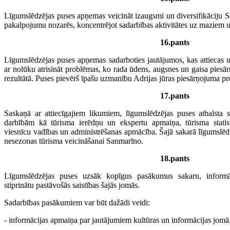
Līgumslēdzējas puses apņemas veicināt izaugsmi un diversifikāciju
pakalpojumu nozarēs, koncentrējot sadarbības aktivitātes uz maziem
16.pants
Līgumslēdzējas puses apņemas sadarboties jautājumos, kas attiecas 
ar nolūku atrisināt problēmas, ko rada ūdens, augsnes un gaisa piesā
rezultātā. Puses pievērš īpašu uzmanību Adrijas jūras piesārņojuma 
17.pants
Saskaņā ar attiecīgajiem likumiem, līgumslēdzējas puses atbalsta
darbībām kā tūrisma ierēdņu un ekspertu apmaiņa, tūrisma stati
viesnīcu vadības un administrēšanas apmācība. Šajā sakarā līgumslē
nesezonas tūrisma veicināšanai Sanmarīno.
18.pants
Līgumslēdzējas puses uzsāk kopīgus pasākumus sakaru, informāc
stiprinātu pastāvošās saistības šajās jomās.
Sadarbības pasākumiem var būt dažādi veidi:
- informācijas apmaiņa par jautājumiem kultūras un informācijas jomā,