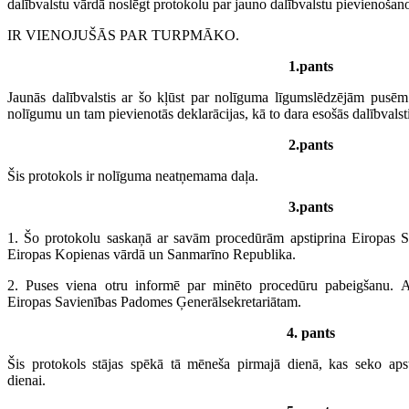
dalībvalstu vārdā noslēgt protokolu par jauno dalībvalstu pievienoša
IR VIENOJUŠĀS PAR TURPMĀKO.
1.pants
Jaunās dalībvalstis ar šo kļūst par nolīguma līgumslēdzējām pusēm
nolīgumu un tam pievienotās deklarācijas, kā to dara esošās dalībvalsti
2.pants
Šis protokols ir nolīguma neatņemama daļa.
3.pants
1. Šo protokolu saskaņā ar savām procedūrām apstiprina Eiropas S
Eiropas Kopienas vārdā un Sanmarīno Republika.
2. Puses viena otru informē par minēto procedūru pabeigšanu. 
Eiropas Savienības Padomes Ģenerālsekretariātam.
4. pants
Šis protokols stājas spēkā tā mēneša pirmajā dienā, kas seko ap
dienai.