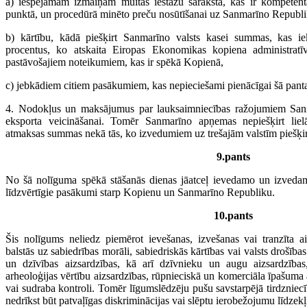
a) iespējamām izmaiņām muitas iestāžu sarakstā, kas ir kompetent
punktā, un procedūrā minēto preču nosūtīšanai uz Sanmarīno Republi
b) kārtību, kādā piešķirt Sanmarīno valsts kasei summas, kas i
procentus, ko atskaita Eiropas Ekonomikas kopiena administrat
pastāvošajiem noteikumiem, kas ir spēkā Kopienā,
c) jebkādiem citiem pasākumiem, kas nepieciešami pienācīgai šā panta
4. Nodokļus un maksājumus par lauksaimniecības ražojumiem Sanm
eksporta veicināšanai. Tomēr Sanmarīno apņemas nepiešķirt liel
atmaksas summas nekā tās, ko izvedumiem uz trešajām valstīm piešķ
9.pants
No šā nolīguma spēkā stāšanās dienas jāatceļ ievedamo un izved
līdzvērtīgie pasākumi starp Kopienu un Sanmarīno Republiku.
10.pants
Šis nolīgums neliedz piemērot ievešanas, izvešanas vai tranzīta 
balstās uz sabiedrības morāli, sabiedriskās kārtības vai valsts drošīb
un dzīvības aizsardzības, kā arī dzīvnieku un augu aizsardzības
arheoloģijas vērtību aizsardzības, rūpnieciskā un komerciāla īpašuma
vai sudraba kontroli. Tomēr līgumslēdzēju pušu savstarpējā tirdzniec
nedrīkst būt patvaļīgas diskriminācijas vai slēptu ierobežojumu līdzekļ