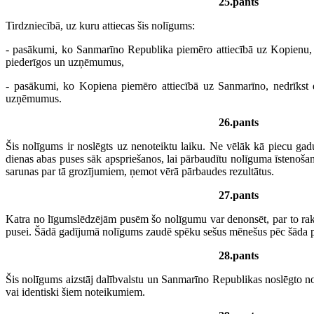
25.pants
Tirdzniecībā, uz kuru attiecas šis nolīgums:
- pasākumi, ko Sanmarīno Republika piemēro attiecībā uz Kopienu, ne
piederīgos un uzņēmumus,
- pasākumi, ko Kopiena piemēro attiecībā uz Sanmarīno, nedrīkst 
uzņēmumus.
26.pants
Šis nolīgums ir noslēgts uz nenoteiktu laiku. Ne vēlāk kā piecu ga
dienas abas puses sāk apspriešanos, lai pārbaudītu nolīguma īstenošana
sarunas par tā grozījumiem, ņemot vērā pārbaudes rezultātus.
27.pants
Katra no līgumslēdzējām pusēm šo nolīgumu var denonsēt, par to rakst
pusei. Šādā gadījumā nolīgums zaudē spēku sešus mēnešus pēc šāda 
28.pants
Šis nolīgums aizstāj dalībvalstu un Sanmarīno Republikas noslēgto n
vai identiski šiem noteikumiem.