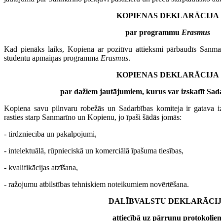
KOPIENAS DEKLARĀCIJA
par programmu
Erasmus
Kad pienāks laiks, Kopiena ar pozitīvu attieksmi pārbaudīs Sanmar
studentu apmaiņas programmā
Erasmus
.
KOPIENAS DEKLARĀCIJA
par dažiem jautājumiem, kurus var izskatīt Sad
Kopiena savu pilnvaru robežās un Sadarbības komiteja ir gatava iz
rasties starp Sanmarīno un Kopienu, jo īpaši šādās jomās:
- tirdzniecība un pakalpojumi,
- intelektuālā, rūpnieciskā un komerciālā īpašuma tiesības,
- kvalifikācijas atzīšana,
- ražojumu atbilstības tehniskiem noteikumiem novērtēšana.
DALĪBVALSTU DEKLARĀCI
attiecībā uz pārrunu protokolie