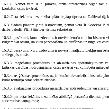
16.1.1. Ņemot vērā 16.2. punktu, atzīta aizsardzības organizācija 
konkrētai ostas iekārtai.
16.2. Ostas iekārtas aizsardzības plāns ir jāapstiprina tai Dalībvalstij, ku
16.3. Šādam plānam jābūt izstrādātam, ņemot vērā šī Kodeksa B daļ
darba valodā. Plānā jāietver vismaz sekojošais:
16.3.1. pasākumi, kuru uzdevums ir novērst ieroču vai citu bīstamu vie
kuģiem vai ostām, un kuru pārvadāšana un atrašanās uz kuģa vai ostas 
16.3.2. pasākumi, kuru uzdevums ir novērst neatļautu piekļūšanu ostas
aizliegtajās zonās;
16.3.3. reaģēšanas procedūras uz aizsardzības apdraudējumiem va
kritiskas darbības nodrošināšanai ostas iekārtai vai kuģis/osta mijiedar
16.3.4. reaģēšanas procedūras uz jebkurām aizsardzības instrukcijām, 
kuras teritorijā ostas iekārta atrodas;
16.3.5. evakuācijas procedūras aizsardzības apdraudējuma vai aizsar
16.3.6. par ostas iekārtas aizsardzību atbildīgā personāla dienesta pi
aizsardzības jautājumos;