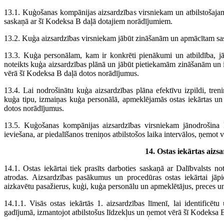
13.1. Kuģošanas kompānijas aizsardzības virsniekam un atbilstošaj
saskaņā ar šī Kodeksa B daļā dotajiem norādījumiem.
13.2. Kuģa aizsardzības virsniekam jābūt zināšanām un apmācītam sa
13.3. Kuģa personālam, kam ir konkrēti pienākumi un atbildība, jāi
noteikts kuģa aizsardzības plānā un jābūt pietiekamām zināšanām un 
vērā šī Kodeksa B daļā dotos norādījumus.
13.4. Lai nodrošinātu kuģa aizsardzības plāna efektīvu izpildi, treniņ
kuģa tipu, izmaiņas kuģa personālā, apmeklējamās ostas iekārtas un 
dotos norādījumus.
13.5. Kuģošanas kompānijas aizsardzības virsniekam jānodrošina 
ieviešana, ar piedalīšanos treniņos atbilstošos laika intervālos, ņemo
14. Ostas iekārtas aizs
14.1. Ostas iekārtai tiek prasīts darboties saskaņā ar Dalībvalsts not
atrodas. Aizsardzības pasākumus un procedūras ostas iekārtai jāpi
aizkavētu pasažierus, kuģi, kuģa personālu un apmeklētājus, preces 
14.1.1. Visās ostas iekārtās 1. aizsardzības līmenī, lai identificēt
gadījumā, izmantojot atbilstošus līdzekļus un ņemot vērā šī Kodeksa 