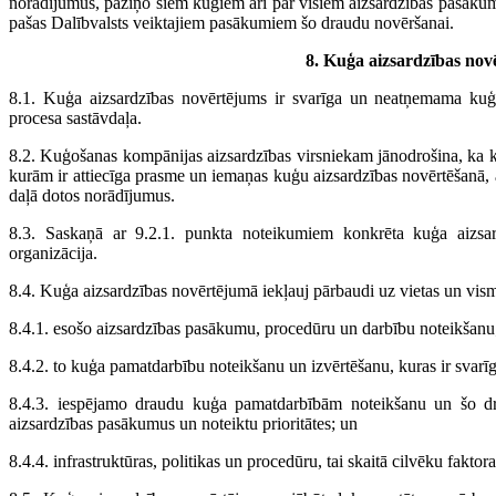
norādījumus, paziņo šiem kuģiem arī par visiem aizsardzības pasākumi
pašas Dalībvalsts veiktajiem pasākumiem šo draudu novēršanai.
8. Kuģa aizsardzības nov
8.1. Kuģa aizsardzības novērtējums ir svarīga un neatņemama kuģa
procesa sastāvdaļa.
8.2. Kuģošanas kompānijas aizsardzības virsniekam jānodrošina, ka k
kurām ir attiecīga prasme un iemaņas kuģu aizsardzības novērtēšanā,
daļā dotos norādījumus.
8.3. Saskaņā ar 9.2.1. punkta noteikumiem konkrēta kuģa aizsard
organizācija.
8.4. Kuģa aizsardzības novērtējumā iekļauj pārbaudi uz vietas un vis
8.4.1. esošo aizsardzības pasākumu, procedūru un darbību noteikšanu
8.4.2. to kuģa pamatdarbību noteikšanu un izvērtēšanu, kuras ir svarīgi
8.4.3. iespējamo draudu kuģa pamatdarbībām noteikšanu un šo draud
aizsardzības pasākumus un noteiktu prioritātes; un
8.4.4. infrastruktūras, politikas un procedūru, tai skaitā cilvēku fakto