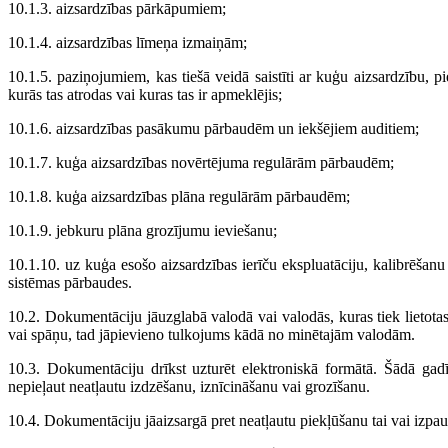
10.1.3. aizsardzības pārkāpumiem;
10.1.4. aizsardzības līmeņa izmaiņām;
10.1.5. paziņojumiem, kas tiešā veidā saistīti ar kuģu aizsardzību, 
kurās tas atrodas vai kuras tas ir apmeklējis;
10.1.6. aizsardzības pasākumu pārbaudēm un iekšējiem auditiem;
10.1.7. kuģa aizsardzības novērtējuma regulārām pārbaudēm;
10.1.8. kuģa aizsardzības plāna regulārām pārbaudēm;
10.1.9. jebkuru plāna grozījumu ieviešanu;
10.1.10. uz kuģa esošo aizsardzības ierīču ekspluatāciju, kalibrēšanu
sistēmas pārbaudes.
10.2. Dokumentāciju jāuzglabā valodā vai valodās, kuras tiek lietotas
vai spāņu, tad jāpievieno tulkojums kādā no minētajām valodām.
10.3. Dokumentāciju drīkst uzturēt elektroniskā formātā. Šādā gad
nepieļaut neatļautu izdzēšanu, iznīcināšanu vai grozīšanu.
10.4. Dokumentāciju jāaizsargā pret neatļautu piekļūšanu tai vai izpa