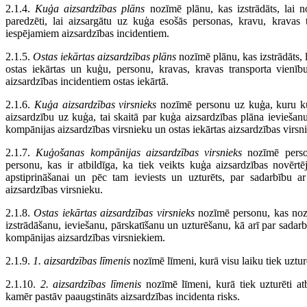
2.1.4.
Kuģa aizsardzības plāns
nozīmē plānu, kas izstrādāts, lai 
paredzēti, lai aizsargātu uz kuģa esošās personas, kravu, kravas 
iespējamiem aizsardzības incidentiem.
2.1.5.
Ostas iekārtas aizsardzības plāns
nozīmē plānu, kas izstrādāts, 
ostas iekārtas un kuģu, personu, kravas, kravas transporta vienī
aizsardzības incidentiem ostas iekārtā.
2.1.6.
Kuģa aizsardzības virsnieks
nozīmē personu uz kuģa, kuru ku
aizsardzību uz kuģa, tai skaitā par kuģa aizsardzības plāna ievieša
kompānijas aizsardzības virsnieku un ostas iekārtas aizsardzības virsn
2.1.7.
Kuģošanas kompānijas aizsardzības virsnieks
nozīmē perso
personu, kas ir atbildīga, ka tiek veikts kuģa aizsardzības novērtē
apstiprināšanai un pēc tam ieviests un uzturēts, par sadarbību ar
aizsardzības virsnieku.
2.1.8.
Ostas iekārtas aizsardzības virsnieks
nozīmē personu, kas nozī
izstrādāšanu, ieviešanu, pārskatīšanu un uzturēšanu, kā arī par sada
kompānijas aizsardzības virsniekiem.
2.1.9.
1. aizsardzības līmenis
nozīmē līmeni, kurā visu laiku tiek uztur
2.1.10.
2. aizsardzības līmenis
nozīmē līmeni, kurā tiek uzturēti atb
kamēr pastāv paaugstināts aizsardzības incidenta risks.