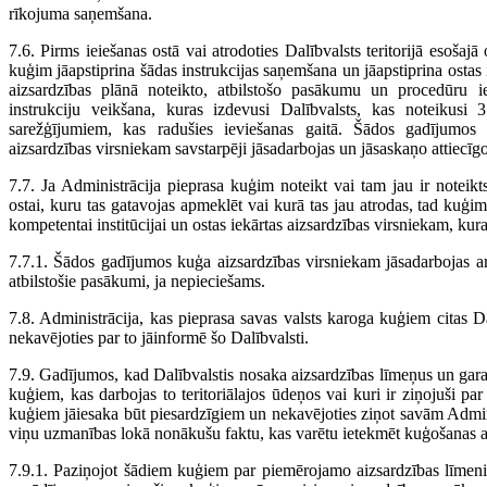
rīkojuma saņemšana.
7.6. Pirms ieiešanas ostā vai atrodoties Dalībvalsts teritorijā esošajā 
kuģim jāapstiprina šādas instrukcijas saņemšana un jāapstiprina ostas 
aizsardzības plānā noteikto, atbilstošo pasākumu un procedūru i
instrukciju veikšana, kuras izdevusi Dalībvalsts, kas noteikusi
sarežģījumiem, kas radušies ieviešanas gaitā. Šādos gadījumos 
aizsardzības virsniekam savstarpēji jāsadarbojas un jāsaskaņo attiecī
7.7. Ja Administrācija pieprasa kuģim noteikt vai tam jau ir noteikts
ostai, kuru tas gatavojas apmeklēt vai kurā tas jau atrodas, tad kuģim
kompetentai institūcijai un ostas iekārtas aizsardzības virsniekam, kuras 
7.7.1. Šādos gadījumos kuģa aizsardzības virsniekam jāsadarbojas ar
atbilstošie pasākumi, ja nepieciešams.
7.8. Administrācija, kas pieprasa savas valsts karoga kuģiem citas Dal
nekavējoties par to jāinformē šo Dalībvalsti.
7.9. Gadījumos, kad Dalībvalstis nosaka aizsardzības līmeņus un gar
kuģiem, kas darbojas to teritoriālajos ūdeņos vai kuri ir ziņojuši pa
kuģiem jāiesaka būt piesardzīgiem un nekavējoties ziņot savām Admi
viņu uzmanības lokā nonākušu faktu, kas varētu ietekmēt kuģošanas aiz
7.9.1. Paziņojot šādiem kuģiem par piemērojamo aizsardzības līmeni