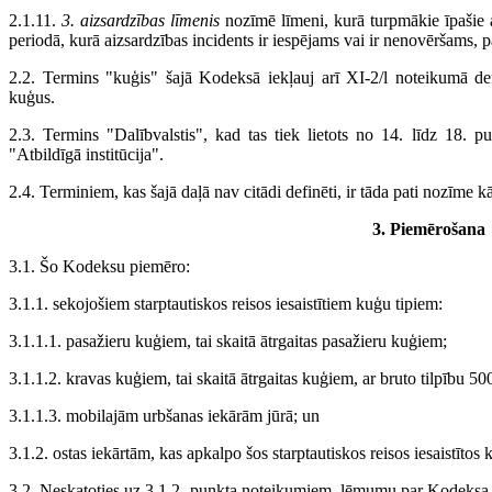
2.1.11.
3. aizsardzības līmenis
nozīmē līmeni, kurā turpmākie īpašie a
periodā, kurā aizsardzības incidents ir iespējams vai ir nenovēršams, p
2.2. Termins "kuģis" šajā Kodeksā iekļauj arī XI-2/l noteikumā def
kuģus.
2.3. Termins "Dalībvalstis", kad tas tiek lietots no 14. līdz 18. pu
"Atbildīgā institūcija".
2.4. Terminiem, kas šajā daļā nav citādi definēti, ir tāda pati nozīme kā
3. Piemērošana
3.1. Šo Kodeksu piemēro:
3.1.1. sekojošiem starptautiskos reisos iesaistītiem kuģu tipiem:
3.1.1.1. pasažieru kuģiem, tai skaitā ātrgaitas pasažieru kuģiem;
3.1.1.2. kravas kuģiem, tai skaitā ātrgaitas kuģiem, ar bruto tilpību 50
3.1.1.3. mobilajām urbšanas iekārām jūrā; un
3.1.2. ostas iekārtām, kas apkalpo šos starptautiskos reisos iesaistītos 
3.2. Neskatoties uz 3.1.2. punkta noteikumiem, lēmumu par Kodeksa š