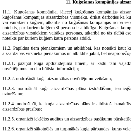
11. Kuģošanas kompānijas aizsar
11.1. Kuģošanas kompānijai jāieceļ kuģošanas kompānijas aizsard
kuģošanas kompānijas aizsardzības virsnieku, drīkst darboties kā k
vai vairākiem kuģiem, atkarībā no kuģošanas kompānijas rīcībā esošo
noteikts, par kuriem kuģiem šī persona ir atbildīga. Kuģošanas komp
aizsardzības virsniekiem vairākas personas, atkarībā no tās rīcībā eso
noteikts par kuriem kuģiem katra persona atbild.
11.2. Papildus tiem pienākumiem un atbildībai, kas noteikti kaut 
aizsardzības virsnieka pienākumos un atbildībā jābūt, bet neaprobežoj
11.2.1. paziņot kuģa apdraudējuma līmeni, ar kādu tam vajadzētu
novērtējumus un citu būtisku informāciju;
11.2.2. nodrošināt kuģa aizsardzības novērtējumu veikšanu;
11.2.3. nodrošināt kuģa aizsardzības plāna izstrādāšanu, iesnie
uzturēšanu;
11.2.4. nodrošināt, ka kuģa aizsardzības plāns ir atbilstoši izmain
aizsardzības prasības;
11.2.5. organizēt iekšējos auditus un aizsardzības pasākumu pārskatīš
11.2.6. organizēt sākotnējās un turpmākās kuģa pārbaudes, kuras veic A