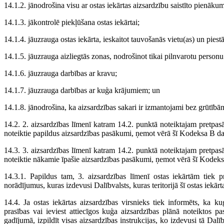
14.1.2. jānodrošina visu ar ostas iekārtas aizsardzību saistīto pienākum
14.1.3. jākontrolē piekļūšana ostas iekārtai;
14.1.4. jāuzrauga ostas iekārta, ieskaitot tauvošanās vietu(as) un piestāt
14.1.5. jāuzrauga aizliegtās zonas, nodrošinot tikai pilnvarotu person
14.1.6. jāuzrauga darbības ar kravu;
14.1.7. jāuzrauga darbības ar kuģa krājumiem; un
14.1.8. jānodrošina, ka aizsardzības sakari ir izmantojami bez grūtībā
14.2. 2. aizsardzības līmenī katram 14.2. punktā noteiktajam pretpasā
noteiktie papildus aizsardzības pasākumi, ņemot vērā šī Kodeksa B d
14.3. 3. aizsardzības līmenī katram 14.2. punktā noteiktajam pretpasā
noteiktie nākamie īpašie aizsardzības pasākumi, ņemot vērā šī Kodek
14.3.1. Papildus tam, 3. aizsardzības līmenī ostas iekārtām tiek p
norādījumus, kuras izdevusi Dalībvalsts, kuras teritorijā šī ostas iekārt
14.4. Ja ostas iekārtas aizsardzības virsnieks tiek informēts, ka ku
prasības vai ieviest attiecīgos kuģa aizsardzības plānā noteiktos 
gadījumā, izpildīt visas aizsardzības instrukcijas, ko izdevusi tā Dalībv