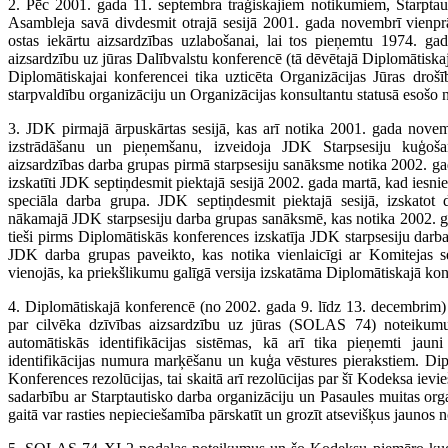
2. Pēc 2001. gada 11. septembra traģiskajiem notikumiem, Starptaut
Asambleja savā divdesmit otrajā sesijā 2001. gada novembrī vienpr
ostas iekārtu aizsardzības uzlabošanai, lai tos pieņemtu 1974. gad
aizsardzību uz jūras Dalībvalstu konferencē (tā dēvētajā Diplomātis
Diplomātiskajai konferencei tika uzticēta Organizācijas Jūras droš
starpvaldību organizāciju un Organizācijas konsultantu statusā esošo 
3. JDK pirmajā ārpuskārtas sesijā, kas arī notika 2001. gada novemb
izstrādāšanu un pieņemšanu, izveidoja JDK Starpsesiju kuģoš
aizsardzības darba grupas pirmā starpsesiju sanāksme notika 2002. gada
izskatīti JDK septiņdesmit piektajā sesijā 2002. gada martā, kad iesnie
speciāla darba grupa. JDK septiņdesmit piektajā sesijā, izskatot 
nākamajā JDK starpsesiju darba grupas sanāksmē, kas notika 2002. ga
tieši pirms Diplomātiskās konferences izskatīja JDK starpsesiju darb
JDK darba grupas paveikto, kas notika vienlaicīgi ar Komitejas s
vienojās, ka priekšlikumu galīgā versija izskatāma Diplomātiskajā kon
4. Diplomātiskajā konferencē (no 2002. gada 9. līdz 13. decembrim)
par cilvēka dzīvības aizsardzību uz jūras (SOLAS 74) noteikumu 
automātiskās identifikācijas sistēmas, kā arī tika pieņemti 
identifikācijas numura marķēšanu un kuģa vēstures pierakstiem. Dip
Konferences rezolūcijas, tai skaitā arī rezolūcijas par šī Kodeksa ievi
sadarbību ar Starptautisko darba organizāciju un Pasaules muitas orga
gaitā var rasties nepieciešamība pārskatīt un grozīt atsevišķus jaunos