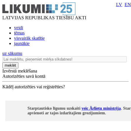
LV
EN
LATVIJAS REPUBLIKAS TIESĪBU AKTI
veidi
tēmas
visvairāk skatītie
jaunākie
uz sākumu
meklēt
Izvērstā meklēšana
Autorizēties savā kontā
Kādēļ autorizēties vai reģistrēties?
Starptautisko līgumu uzskaiti
veic Ārlietu ministrija
. Sta
apvienoti ar tajos izdarītajiem grozījumiem.