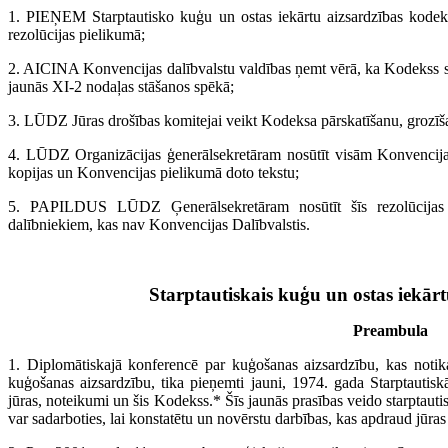
1. PIEŅEM Starptautisko kuģu un ostas iekārtu aizsardzības kodeks
rezolūcijas pielikumā;
2. AICINA Konvencijas dalībvalstu valdības ņemt vērā, ka Kodekss stā
jaunās XI-2 nodaļas stāšanos spēkā;
3. LŪDZ Jūras drošības komitejai veikt Kodeksa pārskatīšanu, grozīšanu,
4. LŪDZ Organizācijas ģenerālsekretāram nosūtīt visām Konvencijas 
kopijas un Konvencijas pielikumā doto tekstu;
5. PAPILDUS LŪDZ Ģenerālsekretāram nosūtīt šīs rezolūcijas 
dalībniekiem, kas nav Konvencijas Dalībvalstis.
Starptautiskais kuģu un ostas iekār
Preambula
1. Diplomātiskajā konferencē par kuģošanas aizsardzību, kas noti
kuģošanas aizsardzību, tika pieņemti jauni, 1974. gada Starptautisk
jūras, noteikumi un šis Kodekss.* Šīs jaunās prasības veido starptauti
var sadarboties, lai konstatētu un novērstu darbības, kas apdraud jūras