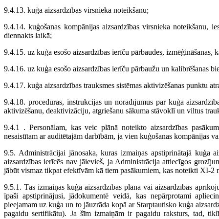
9.4.13. kuģa aizsardzības virsnieka noteikšanu;
9.4.14. kuģošanas kompānijas aizsardzības virsnieka noteikšanu, ies
diennakts laikā;
9.4.15. uz kuģa esošo aizsardzības ierīču pārbaudes, izmēģināšanas, k
9.4.16. uz kuģa esošo aizsardzības ierīču pārbaužu un kalibrēšanas b
9.4.17. kuģa aizsardzības trauksmes sistēmas aktivizēšanas punktu atr
9.4.18. procedūras, instrukcijas un norādījumus par kuģa aizsardzība
aktivizēšanu, deaktivizāciju, atgriešanu sākuma stāvoklī un viltus tr
9.4.1 . Personālam, kas veic plānā noteikto aizsardzības pasākumu
nesaistītam ar auditētajām darbībām, ja vien kuģošanas kompānijas vai
9.5. Administrācijai jānosaka, kuras izmaiņas apstiprinātajā kuģa ai
aizsardzības ierīcēs nav jāievieš, ja Administrācija attiecīgos grozī
jābūt vismaz tikpat efektīvām kā tiem pasākumiem, kas noteikti XI-2 
9.5.1. Tās izmaiņas kuģa aizsardzības plānā vai aizsardzības aprīkoj
īpaši apstiprinājusi, jādokumentē veidā, kas nepārprotami aplieci
pieejamam uz kuģa un to jāuzrāda kopā ar Starptautisko kuģa aizsardzī
pagaidu sertifikātu). Ja šīm izmaiņām ir pagaidu raksturs, tad, tiklī