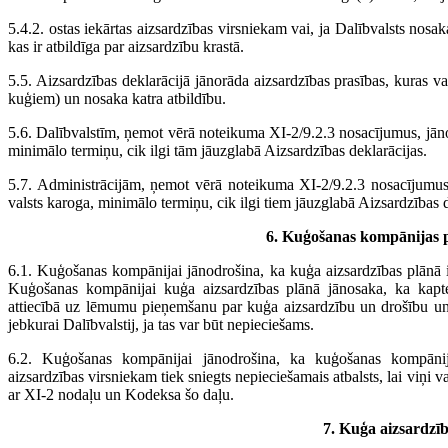
5.4.2. ostas iekārtas aizsardzības virsniekam vai, ja Dalībvalsts nosaka
kas ir atbildīga par aizsardzību krastā.
5.5. Aizsardzības deklarācijā jānorāda aizsardzības prasības, kuras var
kuģiem) un nosaka katra atbildību.
5.6. Dalībvalstīm, ņemot vērā noteikuma XI-2/9.2.3 nosacījumus, jānosa
minimālo termiņu, cik ilgi tām jāuzglabā Aizsardzības deklarācijas.
5.7. Administrācijām, ņemot vērā noteikuma XI-2/9.2.3 nosacījumus
valsts karoga, minimālo termiņu, cik ilgi tiem jāuzglabā Aizsardzības d
6. Kuģošanas kompānijas 
6.1. Kuģošanas kompānijai jānodrošina, ka kuģa aizsardzības plānā ir
Kuģošanas kompānijai kuģa aizsardzības plānā jānosaka, ka kapte
attiecībā uz lēmumu pieņemšanu par kuģa aizsardzību un drošību un
jebkurai Dalībvalstij, ja tas var būt nepieciešams.
6.2. Kuģošanas kompānijai jānodrošina, ka kuģošanas kompānij
aizsardzības virsniekam tiek sniegts nepieciešamais atbalsts, lai viņi 
ar XI-2 nodaļu un Kodeksa šo daļu.
7. Kuģa aizsardzī