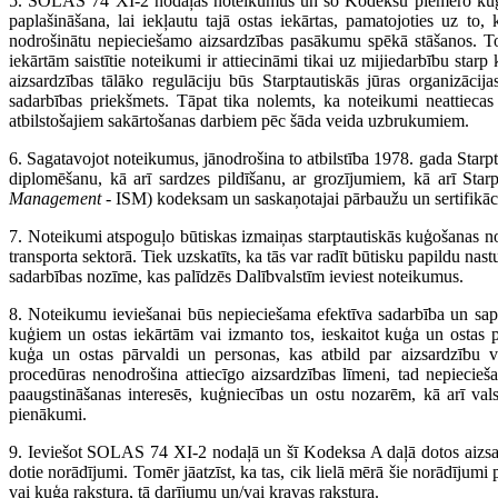
5. SOLAS 74 XI-2 nodaļas noteikumus un šo Kodeksu piemēro kuģ
paplašināšana, lai iekļautu tajā ostas iekārtas, pamatojoties uz t
nodrošinātu nepieciešamo aizsardzības pasākumu spēkā stāšanos. To
iekārtām saistītie noteikumi ir attiecināmi tikai uz mijiedarbību starp 
aizsardzības tālāko regulāciju būs Starptautiskās jūras organizācij
sadarbības priekšmets. Tāpat tika nolemts, ka noteikumi neattieca
atbilstošajiem sakārtošanas darbiem pēc šāda veida uzbrukumiem.
6. Sagatavojot noteikumus, jānodrošina to atbilstība 1978. gada Starp
diplomēšanu, kā arī sardzes pildīšanu, ar grozījumiem, kā arī Star
Management
- ISM) kodeksam un saskaņotajai pārbaužu un sertifikāci
7. Noteikumi atspoguļo būtiskas izmaiņas starptautiskās kuģošanas no
transporta sektorā. Tiek uzskatīts, ka tās var radīt būtisku papildu nast
sadarbības nozīme, kas palīdzēs Dalībvalstīm ieviest noteikumus.
8. Noteikumu ieviešanai būs nepieciešama efektīva sadarbība un sapr
kuģiem un ostas iekārtām vai izmanto tos, ieskaitot kuģa un ostas p
kuģa un ostas pārvaldi un personas, kas atbild par aizsardzību v
procedūras nenodrošina attiecīgo aizsardzības līmeni, tad nepiecieš
paaugstināšanas interesēs, kuģniecības un ostu nozarēm, kā arī va
pienākumi.
9. Ieviešot SOLAS 74 XI-2 nodaļā un šī Kodeksa A daļā dotos aizsa
dotie norādījumi. Tomēr jāatzīst, ka tas, cik lielā mērā šie norādījumi
vai kuģa rakstura, tā darījumu un/vai kravas rakstura.