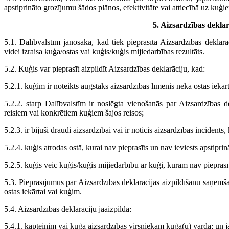
apstiprināto grozījumu šādos plānos, efektivitāte vai attiecībā uz kuģiem
5. Aizsardzības deklar
5.1. Dalībvalstīm jānosaka, kad tiek pieprasīta Aizsardzības deklar
videi izraisa kuģa/ostas vai kuģis/kuģis mijiedarbības rezultāts.
5.2. Kuģis var pieprasīt aizpildīt Aizsardzības deklarāciju, kad:
5.2.1. kuģim ir noteikts augstāks aizsardzības līmenis nekā ostas iekār
5.2.2. starp Dalībvalstīm ir noslēgta vienošanās par Aizsardzības de
reisiem vai konkrētiem kuģiem šajos reisos;
5.2.3. ir bijuši draudi aizsardzībai vai ir noticis aizsardzības incidents, 
5.2.4. kuģis atrodas ostā, kurai nav pieprasīts un nav ieviests apstiprin
5.2.5. kuģis veic kuģis/kuģis mijiedarbību ar kuģi, kuram nav pieprasīt
5.3. Pieprasījumus par Aizsardzības deklarācijas aizpildīšanu saņemša
ostas iekārtai vai kuģim.
5.4. Aizsardzības deklarāciju jāaizpilda:
5.4.1. kapteinim vai kuģa aizsardzības virsniekam kuģa(u) vārdā; un 