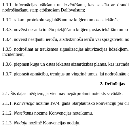
1.3.1. informācijas vākšanu un izvērtēšanu, kas saistīta ar draud
nodrošināšanu starp atbilstošām Dalībvalstīm;
1.3.2. sakaru protokolu saglabāšanu uz kuģiem un ostas iekārtās;
1.3.3. novērst nesankcionētu piekļūšanu kuģiem, ostas iekārtām un to
1.3.4. novērst neatļautu ieroču, aizdedzinošu ierīču vai sprāgstvielu n
1.3.5. nodrošināt ar trauksmes signalizācijas aktivizācijas līdzekļiem
incidentiem;
1.3.6. pieprasīt kuģa un ostas iekārtas aizsardzības plānus, kas izstrā
1.3.7. pieprasīt apmācību, treniņus un vingrinājumus, lai nodrošinātu
2. Definīcijas
2.1. Šīs daļas mērķiem, ja vien nav nepārprotami noteikts savādāk:
2.1.1.
Konvencija
nozīmē 1974. gada Starptautisko konvenciju par cilv
2.1.2.
Noteikums
nozīmē Konvencijas noteikumu.
2.1.3.
Nodaļa
nozīmē Konvencijas nodaļu.