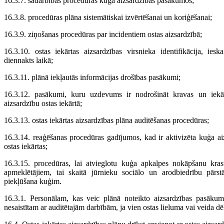
16.3.7. sadarbības procedūras kuģa aizsardzības pasākumos;
16.3.8. procedūras plāna sistemātiskai izvērtēšanai un koriģēšanai;
16.3.9. ziņošanas procedūras par incidentiem ostas aizsardzībā;
16.3.10. ostas iekārtas aizsardzības virsnieka identifikācija, ies
diennakts laikā;
16.3.11. plānā iekļautās informācijas drošības pasākumi;
16.3.12. pasākumi, kuru uzdevums ir nodrošināt kravas un iekār
aizsardzību ostas iekārtā;
16.3.13. ostas iekārtas aizsardzības plāna auditēšanas procedūras;
16.3.14. reaģēšanas procedūras gadījumos, kad ir aktivizēta kuģa ai
ostas iekārtas;
16.3.15. procedūras, lai atvieglotu kuģa apkalpes nokāpšanu kra
apmeklētājiem, tai skaitā jūrnieku sociālo un arodbiedrību pārs
piekļūšana kuģim.
16.3.1. Personālam, kas veic plānā noteikto aizsardzības pasākumu
nesaistītam ar auditētajām darbībām, ja vien ostas lieluma vai veida dēļ