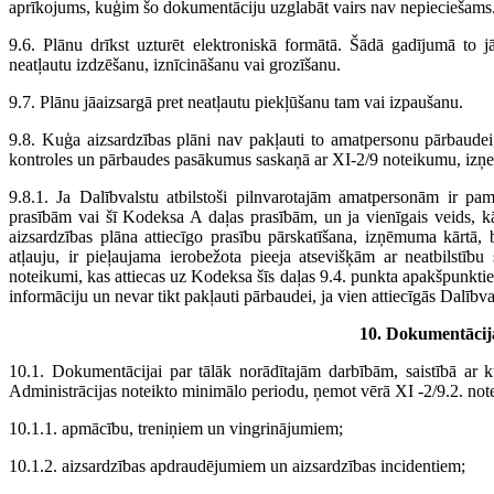
aprīkojums, kuģim šo dokumentāciju uzglabāt vairs nav nepieciešams
9.6. Plānu drīkst uzturēt elektroniskā formātā. Šādā gadījumā to j
neatļautu izdzēšanu, iznīcināšanu vai grozīšanu.
9.7. Plānu jāaizsargā pret neatļautu piekļūšanu tam vai izpaušanu.
9.8. Kuģa aizsardzības plāni nav pakļauti to amatpersonu pārbaudei, k
kontroles un pārbaudes pasākumus saskaņā ar XI-2/9 noteikumu, izņem
9.8.1. Ja Dalībvalstu atbilstoši pilnvarotajām amatpersonām ir pa
prasībām vai šī Kodeksa A daļas prasībām, un ja vienīgais veids, kā
aizsardzības plāna attiecīgo prasību pārskatīšana, izņēmuma kārtā, b
atļauju, ir pieļaujama ierobežota pieeja atsevišķām ar neatbilstību
noteikumi, kas attiecas uz Kodeksa šīs daļas 9.4. punkta apakšpunktiem
informāciju un nevar tikt pakļauti pārbaudei, ja vien attiecīgās Dalībva
10. Dokumentācij
10.1. Dokumentācijai par tālāk norādītajām darbībām, saistībā ar 
Administrācijas noteikto minimālo periodu, ņemot vērā XI -2/9.2. no
10.1.1. apmācību, treniņiem un vingrinājumiem;
10.1.2. aizsardzības apdraudējumiem un aizsardzības incidentiem;