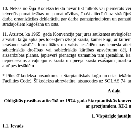
10. Nekas no šajā Kodeksā teiktā nevar tikt tulkots vai piemērots vei
ietvertās pamattiesības un pamatbrīvības, īpaši attiecībā uz strādāj
darba organizācijas deklarāciju par darba pamatprincipiem un pamattie
strādājošiem kuģošanā un ostā.
11. Atzīstot, ka 1965. gada Konvencija par jūras satiksmes atvieglošan
ārvalstu kuģu apkalpes locekļiem izkāpt krastā, kamēr kuģi, ar kuriem t
ierašanos saistītās formalitātes un valsts iestādēm nav iemesla attei
sabiedriskās drošības vai sabiedriskās kārtības apsvērumu dēļ, 
aizsardzības plānus, jāpievērš pienācīga uzmanība tam apstāklim, k
nepieciešams atvaļinājums krastā un pieeja krastā esošajām jūrasbra
aprūpes iestādēm.
* Pilns šī kodeksa nosaukums ir Starptautiskais kuģu un ostas iekārtu
Facilities Code). Šī kodeksa abreviatūra, atsaucoties uz SOLAS 74, a
A daļa
Obligātās prasības attiecībā uz 1974. gada Starptautiskās konven
ar grozījumiem, XI-2 
1. Vispārīgie jautāj
1.1. Ievads