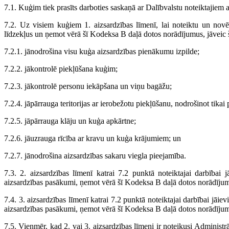
7.1. Kuģim tiek prasīts darboties saskaņā ar Dalībvalstu noteiktajiem a
7.2. Uz visiem kuģiem 1. aizsardzības līmenī, lai noteiktu un novēr
līdzekļus un ņemot vērā šī Kodeksa B daļā dotos norādījumus, jāveic
7.2.1. jānodrošina visu kuģa aizsardzības pienākumu izpilde;
7.2.2. jākontrolē piekļūšana kuģim;
7.2.3. jākontrolē personu iekāpšana un viņu bagāžu;
7.2.4. jāpārrauga teritorijas ar ierobežotu piekļūšanu, nodrošinot tika
7.2.5. jāpārrauga klāju un kuģa apkārtne;
7.2.6. jāuzrauga rīcība ar kravu un kuģa krājumiem; un
7.2.7. jānodrošina aizsardzības sakaru viegla pieejamība.
7.3. 2. aizsardzības līmenī katrai 7.2 punktā noteiktajai darbībai 
aizsardzības pasākumi, ņemot vērā šī Kodeksa B daļā dotos norādīju
7.4. 3. aizsardzības līmenī katrai 7.2 punktā noteiktajai darbībai jāie
aizsardzības pasākumi, ņemot vērā šī Kodeksa B daļā dotos norādīju
7.5. Vienmēr, kad 2. vai 3. aizsardzības līmeni ir noteikusi Administr