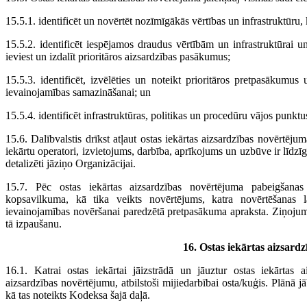
15.5.1. identificēt un novērtēt nozīmīgākās vērtības un infrastruktūru, k
15.5.2. identificēt iespējamos draudus vērtībām un infrastruktūrai u
ieviest un izdalīt prioritāros aizsardzības pasākumus;
15.5.3. identificēt, izvēlēties un noteikt prioritāros pretpasākumus
ievainojamības samazināšanai; un
15.5.4. identificēt infrastruktūras, politikas un procedūru vājos punktus
15.6. Dalībvalstis drīkst atļaut ostas iekārtas aizsardzības novērtējum
iekārtu operatori, izvietojums, darbība, aprīkojums un uzbūve ir līdzīga
detalizēti jāziņo Organizācijai.
15.7. Pēc ostas iekārtas aizsardzības novērtējuma pabeigšan
kopsavilkuma, kā tika veikts novērtējums, katra novērtēšanas l
ievainojamības novēršanai paredzētā pretpasākuma apraksta. Ziņojum
tā izpaušanu.
16. Ostas iekārtas aizsardz
16.1. Katrai ostas iekārtai jāizstrādā un jāuztur ostas iekārtas a
aizsardzības novērtējumu, atbilstoši mijiedarbībai osta/kuģis. Plānā 
kā tas noteikts Kodeksa šajā daļā.