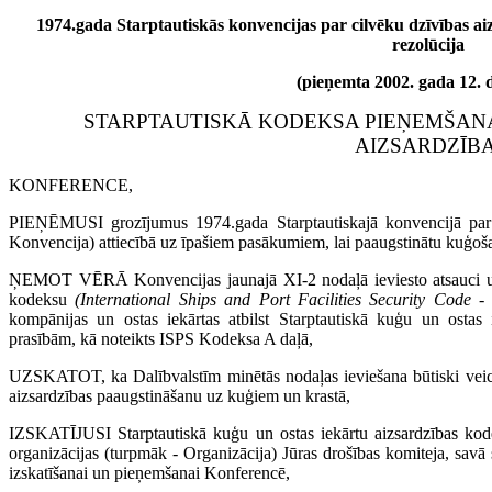
1974.gada Starptautiskās konvencijas par cilvēku dzīvības aiz
rezolūcija
(pieņemta 2002. gada 12. 
STARPTAUTISKĀ KODEKSA PIEŅEMŠAN
AIZSARDZĪBA
KONFERENCE,
PIEŅĒMUSI grozījumus 1974.gada Starptautiskajā konvencijā par c
Konvencija) attiecībā uz īpašiem pasākumiem, lai paaugstinātu kuģoša
ŅEMOT VĒRĀ Konvencijas jaunajā XI-2 nodaļā ieviesto atsauci uz 
kodeksu
(International Ships and Port Facilities Security Code -
kompānijas un ostas iekārtas atbilst Starptautiskā kuģu un ostas 
prasībām, kā noteikts ISPS Kodeksa A daļā,
UZSKATOT, ka Dalībvalstīm minētās nodaļas ieviešana būtiski veic
aizsardzības paaugstināšanu uz kuģiem un krastā,
IZSKATĪJUSI Starptautiskā kuģu un ostas iekārtu aizsardzības kodek
organizācijas (turpmāk - Organizācija) Jūras drošības komiteja, savā s
izskatīšanai un pieņemšanai Konferencē,