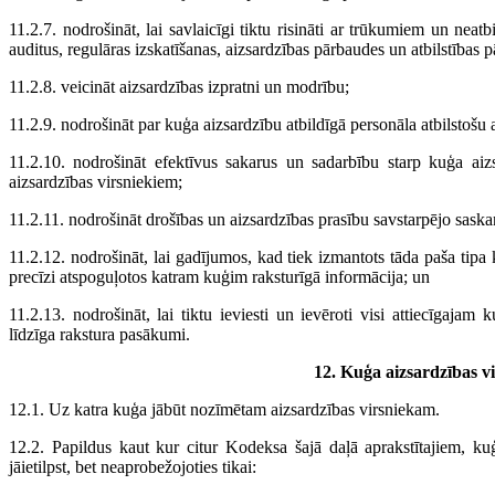
11.2.7. nodrošināt, lai savlaicīgi tiktu risināti ar trūkumiem un neatbil
auditus, regulāras izskatīšanas, aizsardzības pārbaudes un atbilstības 
11.2.8. veicināt aizsardzības izpratni un modrību;
11.2.9. nodrošināt par kuģa aizsardzību atbildīgā personāla atbilstošu
11.2.10. nodrošināt efektīvus sakarus un sadarbību starp kuģa aizs
aizsardzības virsniekiem;
11.2.11. nodrošināt drošības un aizsardzības prasību savstarpējo saska
11.2.12. nodrošināt, lai gadījumos, kad tiek izmantots tāda paša tipa 
precīzi atspoguļotos katram kuģim raksturīgā informācija; un
11.2.13. nodrošināt, lai tiktu ieviesti un ievēroti visi attiecīgajam 
līdzīga rakstura pasākumi.
12. Kuģa aizsardzības v
12.1. Uz katra kuģa jābūt nozīmētam aizsardzības virsniekam.
12.2. Papildus kaut kur citur Kodeksa šajā daļā aprakstītajiem, ku
jāietilpst, bet neaprobežojoties tikai: