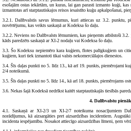
esošajām ostas iekārtām, un kuras, lai gan parasti izmanto kuģi, kas na
izmantotas arī starptautiskajos reisos iesaistīto kuģu apkalpošanai, pie
3.2.1. Dalībvalstis savus lēmumus, kuri attiecas uz 3.2. punktu, p
novērtējumu, kas veikts saskaņā ar Kodeksa šo daļu.
3.2.2. Neviens no Dalībvalsts lēmumiem, kas pieņemts atbilstoši 3.2. 
kāds paredzēts saskaņā ar XI-2 nodaļu vai Kodeksa šo daļu.
3.3. Šo Kodeksu nepiemēro kara kuģiem, flotes palīgkuģiem un citie
kuģiem, kuri tiek izmantoti tikai valsts nekomerciālajos dienestos.
3.4. Šīs daļas punkti no 5. līdz 13., kā arī 19. punkts, piemērojami 
2/4 noteikumā.
3.5. Šīs daļas punkti no 5. līdz 14., kā arī 18. punkts, piemērojams os
3.6. Nekas šajā Kodeksā nedrīkst kaitēt starptautiskajās tiesībās par
4. Dalībvalstu pienā
4.1. Saskaņā ar XI-2/3 un XI-2/7 noteikuma nosacījumiem Dalīb
norādījumus, kā aizsargāties pret aizsardzības incidentiem. Augstāki
incidenta iespējamību. Nosakot attiecīgo aizsardzības līmeni, ņem vēr