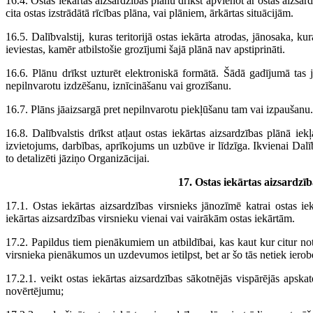
16.4. Ostas iekārtas aizsardzības plānu drīkst apvienot ar ostas aizsard
cita ostas izstrādātā rīcības plāna, vai plāniem, ārkārtas situācijām.
16.5. Dalībvalstij, kuras teritorijā ostas iekārta atrodas, jānosaka, k
ieviestas, kamēr atbilstošie grozījumi šajā plānā nav apstiprināti.
16.6. Plānu drīkst uzturēt elektroniskā formātā. Šādā gadījumā tas 
nepilnvarotu izdzēšanu, iznīcināšanu vai grozīšanu.
16.7. Plāns jāaizsargā pret nepilnvarotu piekļūšanu tam vai izpaušanu.
16.8. Dalībvalstis drīkst atļaut ostas iekārtas aizsardzības plānā iekļ
izvietojums, darbības, aprīkojums un uzbūve ir līdzīga. Ikvienai Dalīb
to detalizēti jāziņo Organizācijai.
17. Ostas iekārtas aizsardzīb
17.1. Ostas iekārtas aizsardzības virsnieks jānozīmē katrai ostas i
iekārtas aizsardzības virsnieku vienai vai vairākām ostas iekārtām.
17.2. Papildus tiem pienākumiem un atbildībai, kas kaut kur citur not
virsnieka pienākumos un uzdevumos ietilpst, bet ar šo tās netiek ierob
17.2.1. veikt ostas iekārtas aizsardzības sākotnējās vispārējās apskat
novērtējumu;