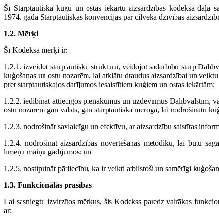
Šī Starptautiskā kuģu un ostas iekārtu aizsardzības kodeksa daļa s
1974. gada Starptautiskās konvencijas par cilvēka dzīvības aizsardzīb
1.2. Mērķi
Šī Kodeksa mērķi ir:
1.2.1. izveidot starptautisku struktūru, veidojot sadarbību starp Dalīb
kuģošanas un ostu nozarēm, lai atklātu draudus aizsardzībai un veiktu
pret starptautiskajos darījumos iesaistītiem kuģiem un ostas iekārtām;
1.2.2. iedibināt attiecīgos pienākumus un uzdevumus Dalībvalstīm, v
ostu nozarēm gan valsts, gan starptautiskā mērogā, lai nodrošinātu ku
1.2.3. nodrošināt savlaicīgu un efektīvu, ar aizsardzību saistītas inf
1.2.4. nodrošināt aizsardzības novērtēšanas metodiku, lai būtu saga
līmeņu maiņu gadījumos; un
1.2.5. nostiprināt pārliecību, ka ir veikti atbilstoši un samērīgi kuģoš
1.3. Funkcionālās prasības
Lai sasniegtu izvirzītos mērķus, šis Kodekss paredz vairākas funkcion
ar: