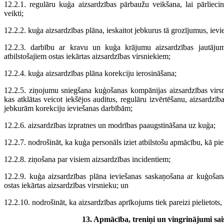
12.2.1. regulāru kuģa aizsardzības pārbaužu veikšana, lai pārliecin
veikti;
12.2.2. kuģa aizsardzības plāna, ieskaitot jebkurus tā grozījumus, iev
12.2.3. darbību ar kravu un kuģa krājumu aizsardzības jautāju
atbilstošajiem ostas iekārtas aizsardzības virsniekiem;
12.2.4. kuģa aizsardzības plāna korekciju ierosināšana;
12.2.5. ziņojumu sniegšana kuģošanas kompānijas aizsardzības virs
kas atklātas veicot iekšējos auditus, regulāru izvērtēšanu, aizsardz
jebkurām korekciju ieviešanas darbībām;
12.2.6. aizsardzības izpratnes un modrības paaugstināšana uz kuģa;
12.2.7. nodrošināt, ka kuģa personāls iziet atbilstošu apmācību, kā p
12.2.8. ziņošana par visiem aizsardzības incidentiem;
12.2.9. kuģa aizsardzības plāna ieviešanas saskaņošana ar kuģošana
ostas iekārtas aizsardzības virsnieku; un
12.2.10. nodrošināt, ka aizsardzības aprīkojums tiek pareizi pielietots, 
13. Apmācība, treniņi un vingrinājumi sai