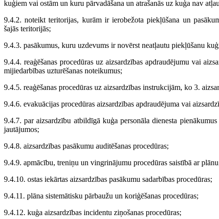
kuģiem vai ostām un kuru pārvadāšana un atrašanās uz kuģa nav atļau
9.4.2. noteikt teritorijas, kurām ir ierobežota piekļūšana un pasāk
šajās teritorijās;
9.4.3. pasākumus, kuru uzdevums ir novērst neatļautu piekļūšanu kuģ
9.4.4. reaģēšanas procedūras uz aizsardzības apdraudējumu vai aizsa
mijiedarbības uzturēšanas noteikumus;
9.4.5. reaģēšanas procedūras uz aizsardzības instrukcijām, ko 3. aizsa
9.4.6. evakuācijas procedūras aizsardzības apdraudējuma vai aizsard
9.4.7. par aizsardzību atbildīgā kuģa personāla dienesta pienākumu
jautājumos;
9.4.8. aizsardzības pasākumu auditēšanas procedūras;
9.4.9. apmācību, treniņu un vingrinājumu procedūras saistībā ar plānu
9.4.10. ostas iekārtas aizsardzības pasākumu sadarbības procedūras;
9.4.11. plāna sistemātisku pārbaužu un koriģēšanas procedūras;
9.4.12. kuģa aizsardzības incidentu ziņošanas procedūras;