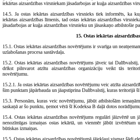
iekārtas aizsardzības virsniekam jāsadarbojas ar kuģa aizsardzības vir
14.5. Ja ostas iekārtas aizsardzības virsnieks tiek informēts, ka k
iekārtas aizsardzības līmenis, tad ostas iekārtas aizsardzības virsniek
jāsadarbojas ar kuģa aizsardzības virsnieku un jāsaskaņo atbilstošie p
15. Ostas iekārtas aizsardzīb
15.1. Ostas iekārtas aizsardzības novērtējums ir svarīga un neatņemam
uzlabošanas procesa sastāvdaļa.
15.2. Ostas iekārtas aizsardzības novērtējums jāveic tai Dalībvalstij, 
drīkst pilnvarot atzītu aizsardzības organizāciju veikt tās terito
novērtējumu.
15.2.1. Ja ostas iekārtas aizsardzības novērtējumu veic atzīta aizsardz
šim punktam jāpārbauda un jāapstiprina Dalībvalstij, kuras teritorijā šī 
15.3. Personām, kuras veic novērtējumu, jābūt atbilstošām iemaņām, 
saskaņā ar šo punktu, ņemot vērā šī Kodeksa B daļā dotos norādījumu
15.4. Ostas iekārtas aizsardzības novērtējums regulāri jāizvērtē un
nenozīmīgas izmaiņas ostas iekārtā, un vienmēr jābūt izvērtētam u
būtiskas izmaiņas.
15.5. Ostas iekārtas aizsardzības novērtējumā jāiekļauj vismaz šādi el