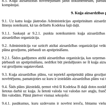
8.5. Kuģa aizsardzības novērtējumam jābūt dokumentētam, pārbaud
kompānijai.
9. Kuģa aizsardzības 
9.1. Uz katra kuģa jāatrodas Administrācijas apstiprinātam aizsardzī
līmeņu noteikumi, kā tas definēts Kodeksa šajā daļā.
9.1.1. Saskaņā ar 9.2.1. punkta noteikumiem kuģa aizsardzības
aizsardzības organizācija.
9.2. Administrācija var uzticēt atzītai aizsardzības organizācijai vei
plāna grozījumu, pārbaudi un apstiprināšanu.
9.2.1. Šādos gadījumos atzītā aizsardzības organizācija, kas uzņemas
pārbaudi un apstiprināšanu, nedrīkst būt piedalījusies ne šī kuģa aiz
vai grozījumu sagatavošanā.
9.3. Kuģa aizsardzības plānu, vai iepriekš apstiprinātā plāna grozīju
novērtējumu, pamatojoties uz kuru ir izstrādāts aizsardzības plāns vai 
9.4. Šāds plāns jāizstrādā, ņemot vērā šī Kodeksa B daļā dotos norād
lietotas darbā uz kuģa. Ja lietotā valoda vai valodas nav angļu, fra
šīm valodām. Plānā jāietver vismaz sekojošo:
9.4.1. pasākumus, kuru uzdevums ir novērst ieroču, bīstamu vielu 