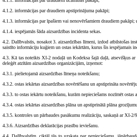
4.1.1. informācijas par draudiem ticamības pakāpi;
4.1.2. informācijas par draudiem apstiprinājuma pakāpi;
4.1.3. informācijas par īpašiem vai nenovēršamiem draudiem pakāpi; 
4.1.4. iespējamās šāda aizsardzības incidenta sekas.
4.2. Dalībvalstis, nosakot 3. aizsardzības līmeni, izdod atbilstošas in
saistīto informāciju kuģiem un ostas iekārtām, kurus šis iespējamais in
4.3. Kā tas noteikts XI-2 nodaļā un Kodeksa šajā daļā, atsevišķus ar 
deleģēt atzītām aizsardzības organizācijām, izņemot:
4.3.1. pielietojamā aizsardzības līmeņa noteikšanu;
4.3.2. ostas iekārtas aizsardzības novērtēšanu un apstiprināta novērt
4.3.3. to ostas iekārtu noteikšanu, kurām nepieciešams nozīmēt ostas a
4.3.4. ostas iekārtas aizsardzības plāna un apstiprinātā plāna grozījum
4.3.5. kontroles un pārbaudes pasākumu realizāciju, saskaņā ar XI-2/
4.3.6. Aizsardzības deklarācijas prasību ieviešanu.
4.4. Dalībvalstīm, ciktāl tās to uzskata par nepieciešamu, jāpārbaud