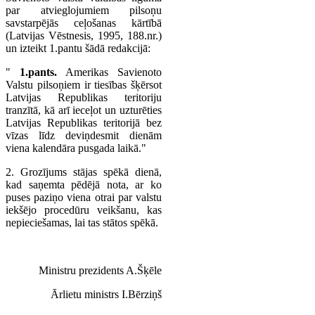
par atvieglojumiem pilsoņu
savstarpējās ceļošanas kārtībā
(Latvijas Vēstnesis, 1995, 188.nr.)
un izteikt 1.pantu šādā redakcijā:
"
1.pants.
Amerikas Savienoto
Valstu pilsoņiem ir tiesības šķērsot
Latvijas Republikas teritoriju
tranzītā, kā arī ieceļot un uzturēties
Latvijas Republikas teritorijā bez
vīzas līdz deviņdesmit dienām
viena kalendāra pusgada laikā."
2. Grozījums stājas spēkā dienā,
kad saņemta pēdējā nota, ar ko
puses paziņo viena otrai par valstu
iekšējo procedūru veikšanu, kas
nepieciešamas, lai tas stātos spēkā.
Ministru prezidents A.Šķēle
Ārlietu ministrs I.Bērziņš