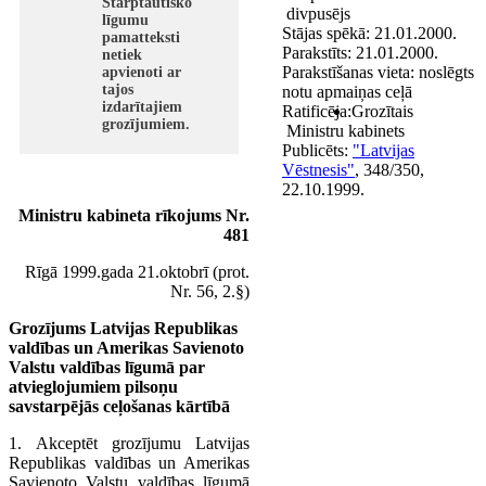
Starptautisko
divpusējs
līgumu
Stājas spēkā:
21.01.2000.
pamatteksti
Parakstīts:
21.01.2000.
netiek
Parakstīšanas vieta:
noslēgts
apvienoti ar
tajos
notu apmaiņas ceļā
izdarītajiem
Ratificēja:
Grozītais
grozījumiem.
Ministru kabinets
Publicēts:
"Latvijas
Vēstnesis"
, 348/350,
22.10.1999.
Ministru kabineta rīkojums Nr.
481
Rīgā 1999.gada 21.oktobrī (prot.
Nr. 56, 2.§)
Grozījums Latvijas Republikas
valdības un Amerikas Savienoto
Valstu valdības līgumā par
atvieglojumiem pilsoņu
savstarpējās ceļošanas kārtībā
1. Akceptēt grozījumu Latvijas
Republikas valdības un Amerikas
Savienoto Valstu valdības līgumā