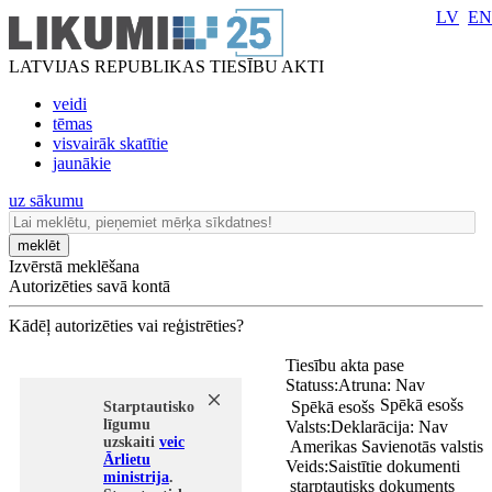
LV
EN
LATVIJAS REPUBLIKAS TIESĪBU AKTI
veidi
tēmas
visvairāk skatītie
jaunākie
uz sākumu
meklēt
Izvērstā meklēšana
Autorizēties savā kontā
Kādēļ autorizēties vai reģistrēties?
Tiesību akta pase
Statuss:
Atruna:
Nav
Spēkā esošs
Spēkā esošs
Starptautisko
līgumu
Valsts:
Deklarācija:
Nav
uzskaiti
veic
Amerikas Savienotās valstis
Ārlietu
Veids:
Saistītie dokumenti
ministrija
.
starptautisks dokuments