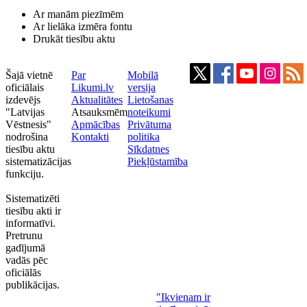
Ar manām piezīmēm
Ar lielāka izmēra fontu
Drukāt tiesību aktu
Šajā vietnē
Par
Mobilā
oficiālais
Likumi.lv
versija
izdevējs
Aktualitātes
Lietošanas
"Latvijas
Atsauksmēm
noteikumi
Vēstnesis"
Apmācības
Privātuma
nodrošina
Kontakti
politika
tiesību aktu
Sīkdatnes
sistematizācijas
Piekļūstamība
funkciju.
Sistematizēti
tiesību akti ir
informatīvi.
Pretrunu
gadījumā
vadās pēc
oficiālās
publikācijas.
"Ikvienam ir