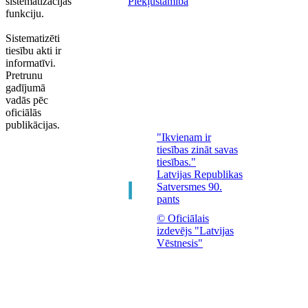
sistematizācijas
Piekļūstamība
funkciju.
Sistematizēti
tiesību akti ir
informatīvi.
Pretrunu
gadījumā
vadās pēc
oficiālās
publikācijas.
"Ikvienam ir
tiesības zināt savas
tiesības."
Latvijas Republikas
Satversmes 90.
pants
© Oficiālais
izdevējs "Latvijas
Vēstnesis"