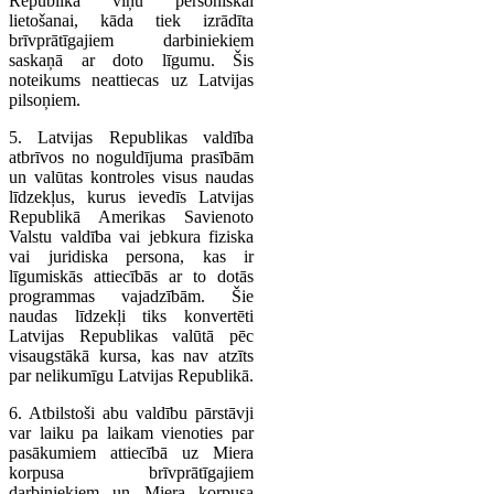
Republikā viņu personiskai
lietošanai, kāda tiek izrādīta
brīvprātīgajiem darbiniekiem
saskaņā ar doto līgumu. Šis
noteikums neattiecas uz Latvijas
pilsoņiem.
5. Latvijas Republikas valdība
atbrīvos no noguldījuma prasībām
un valūtas kontroles visus naudas
līdzekļus, kurus ievedīs Latvijas
Republikā Amerikas Savienoto
Valstu valdība vai jebkura fiziska
vai juridiska persona, kas ir
līgumiskās attiecībās ar to dotās
programmas vajadzībām. Šie
naudas līdzekļi tiks konvertēti
Latvijas Republikas valūtā pēc
visaugstākā kursa, kas nav atzīts
par nelikumīgu Latvijas Republikā.
6. Atbilstoši abu valdību pārstāvji
var laiku pa laikam vienoties par
pasākumiem attiecībā uz Miera
korpusa brīvprātīgajiem
darbiniekiem un Miera korpusa