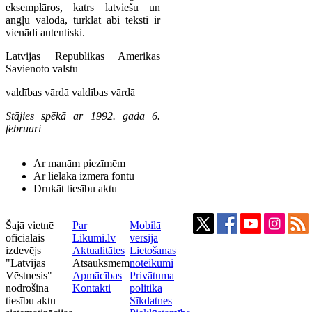
eksemplāros, katrs latviešu un
angļu valodā, turklāt abi teksti ir
vienādi autentiski.
Latvijas Republikas Amerikas
Savienoto valstu
valdības vārdā valdības vārdā
Stājies spēkā ar 1992. gada 6.
februāri
Ar manām piezīmēm
Ar lielāka izmēra fontu
Drukāt tiesību aktu
Šajā vietnē
Par
Mobilā
oficiālais
Likumi.lv
versija
izdevējs
Aktualitātes
Lietošanas
"Latvijas
Atsauksmēm
noteikumi
Vēstnesis"
Apmācības
Privātuma
nodrošina
Kontakti
politika
tiesību aktu
Sīkdatnes