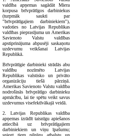
valdība apņemas sagādāt Miera
korpusa brīvprātīgos darbiniekus
(turpmāk saukti par
"brīvprātīgajiem darbiniekiem"),
vadoties no Latvijas Republikas
valdības pieprasījuma un Amerikas
Savienoto Valstu valdības
apstiprinājuma abpusēji saskaņotu
uzdevumu veikšanai Latvijas
Republikā.
Brīvprātīgie darbinieki strādās abu
valdību nozīmēto Latvijas
Republikas valstisko un privāto
organizāciju tiešā pārziņā.
Amerikas Savienoto Valstu valdība
nodrošinās brīvprātīgo darbinieku
apmācību, lai tie spētu veikt savus
uzdevumus visefektīvākajā veidā.
2. Latvijas Republikas valdība
apņemas izrādīt taisnīgu apiešanos
attiecībā uz brīvprātīgajiem
darbiniekiem un viņu īpašumu;
sniegt tiem pilnīgu atbalstu un