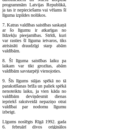
programmām Latvijas Republikā,
ja tas ir nepieciešams vai vēlams šī
līguma izpildes nolūkos.
7. Katras valdības saistības saskaņā
ar šo līgumu ir atkarīgas no
līdzekļu pieejamības. Strīdi, kuri
var rasties šī līguma ietvaros, tiks
atrisināti draudzīgi starp abām
valdībām.
8. Šī līguma saistības laiku pa
laikam var tikt grozītas, abām
valdībām savstarpēji vienojoties.
9. Šīs līgums stājas spēkā no tā
parakstīšanas brīža un paliek spēkā
nenoteiktu laiku, ja vien kāda no
valdībām deviņdesmit dienas
iepriekš rakstveidā nepaziņo otrai
valdībai par nodomu līgumu
izbeigt.
Līgums noslēgts Rīgā 1992. gada
6. februārī divos oriģinālos