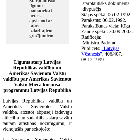
Starptautisko
starptautisks dokuments
līgumu
divpusējs
pamatteksti
Stājas spēkā:
06.02.1992.
netiek
Parakstīts:
06.02.1992.
apvienoti ar
Parakstīšanas vieta:
Rīga
tajos
izdarītajiem
Zaudē spēku:
30.09.2002.
grozījumiem.
Ratificēja:
Ministru Padome
Publicēts:
"Latvijas
Vēstnesis"
, 406/407,
08.12.1999.
Līgums starp Latvijas
Republikas valdību un
Amerikas Savienoto Valstu
valdību par Amerikas Savienoto
Valstu Miera korpusa
programmu Latvijas Republikā
Latvijas Republikas valdība un
Amerikas Savienoto Valstu
valdība, atzīstot abpusēji izdevīgu
attiecību un sadarbības starp savām
tautām attīstības nozīmīgumu, ir
vienojušās par sekojošo:
1. Amerikas Savienoto Valstu