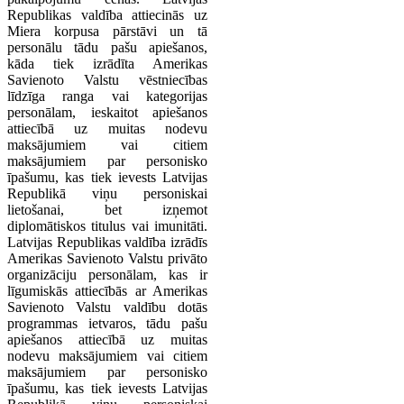
Republikas valdība attiecinās uz
Miera korpusa pārstāvi un tā
personālu tādu pašu apiešanos,
kāda tiek izrādīta Amerikas
Savienoto Valstu vēstniecības
līdzīga ranga vai kategorijas
personālam, ieskaitot apiešanos
attiecībā uz muitas nodevu
maksājumiem vai citiem
maksājumiem par personisko
īpašumu, kas tiek ievests Latvijas
Republikā viņu personiskai
lietošanai, bet izņemot
diplomātiskos titulus vai imunitāti.
Latvijas Republikas valdība izrādīs
Amerikas Savienoto Valstu privāto
organizāciju personālam, kas ir
līgumiskās attiecībās ar Amerikas
Savienoto Valstu valdību dotās
programmas ietvaros, tādu pašu
apiešanos attiecībā uz muitas
nodevu maksājumiem vai citiem
maksājumiem par personisko
īpašumu, kas tiek ievests Latvijas