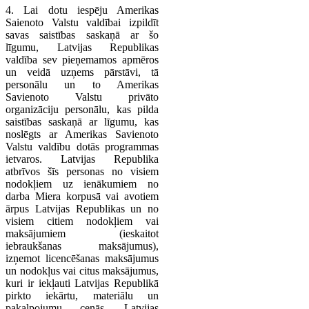
4. Lai dotu iespēju Amerikas
Saienoto Valstu valdībai izpildīt
savas saistības saskaņā ar šo
līgumu, Latvijas Republikas
valdība sev pieņemamos apmēros
un veidā uzņems pārstāvi, tā
personālu un to Amerikas
Savienoto Valstu privāto
organizāciju personālu, kas pilda
saistības saskaņā ar līgumu, kas
noslēgts ar Amerikas Savienoto
Valstu valdību dotās programmas
ietvaros. Latvijas Republika
atbrīvos šīs personas no visiem
nodokļiem uz ienākumiem no
darba Miera korpusā vai avotiem
ārpus Latvijas Republikas un no
visiem citiem nodokļiem vai
maksājumiem (ieskaitot
iebraukšanas maksājumus),
izņemot licencēšanas maksājumus
un nodokļus vai citus maksājumus,
kuri ir iekļauti Latvijas Republikā
pirkto iekārtu, materiālu un
pakalpojumu cenās. Latvijas