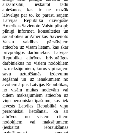
aizsardzību, ieskaitot tādu
apiešanos, kas ir ne mazāk
labvēlīga par to, ko parasti saņem
Latvijas Republikā dzīvojošie
Amerikas Savienoto Valstu pilsoņi;
pilnīgi informēt, konsultēties un
sadarboties ar Amerikas Savienoto
Valstu valdības pārstāvjiem
attiecībā uz visām lietām, kas skar
brīvprātīgos darbiniekus. Latvijas
Republika atbrīvos brīvprātīgos
darbiniekus no visiem nodokļiem
uz maksājumiem, kurus viņi saņem
savu uzturēšanās izdevumu
segšanai un uz ienākumiem no
avotiem ārpus Latvijas Republikas,
no visām muitas nodevām vai
citiem maksājumiem attiecībā uz
viņu personisko īpašumu, kas tiek
ievests Latvijas Republikā viņu
personiskai lietošanai, kā arī
atbrīvos no visiem citiem
nodokļiem vai maksājumiem
(ieskaitot iebraukšanas
maksājumus), izņemot