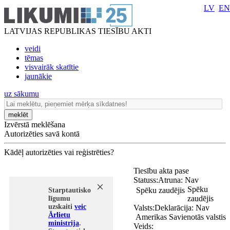
LV
EN
LATVIJAS REPUBLIKAS TIESĪBU AKTI
veidi
tēmas
visvairāk skatītie
jaunākie
uz sākumu
meklēt
Izvērstā meklēšana
Autorizēties savā kontā
Kādēļ autorizēties vai reģistrēties?
Tiesību akta pase
Statuss:
Atruna:
Nav
Spēku
Spēku zaudējis
Starptautisko
zaudējis
līgumu
uzskaiti
veic
Valsts:
Deklarācija:
Nav
Ārlietu
Amerikas Savienotās valstis
ministrija
.
Veids: