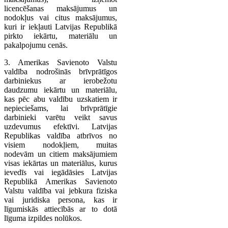
licencēšanas maksājumus un
nodokļus vai citus maksājumus,
kuri ir iekļauti Latvijas Republikā
pirkto iekārtu, materiālu un
pakalpojumu cenās.
3. Amerikas Savienoto Valstu
valdība nodrošinās brīvprātīgos
darbiniekus ar ierobežotu
daudzumu iekārtu un materiālu,
kas pēc abu valdību uzskatiem ir
nepieciešams, lai brīvprātīgie
darbinieki varētu veikt savus
uzdevumus efektīvi. Latvijas
Republikas valdība atbrīvos no
visiem nodokļiem, muitas
nodevām un citiem maksājumiem
visas iekārtas un materiālus, kurus
ievedīs vai iegādāsies Latvijas
Republikā Amerikas Savienoto
Valstu valdība vai jebkura fiziska
vai juridiska persona, kas ir
līgumiskās attiecībās ar to dotā
līguma izpildes nolūkos.