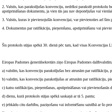
2. Valstis, kas parakstījušas konvenciju, nedrīkst parakstīt protokolu 
apstiprināšanas dokumentu, ja vien tās jau nav deponējušas vai vienla
3. Valstis, kuras ir pievienojušās konvencijai, var pievienoties arī šim
4. Dokumentus par ratifikāciju, pieņemšanu, apstiprināšanu vai piev
Šis protokols stājas spēkā 30. dienā pēc tam, kad visas Konvencijas 
Eiropas Padomes ģenerālsekretārs ziņo Eiropas Padomes dalībvalstī
a) valstīm, kas konvenciju parakstījušas bez atrunām par ratifikāciju,
b) valstīm, kas konvenciju parakstījušas ar atrunām par ratifikāciju, p
c) katra ratifikācijas, pieņemšanas, apstiprināšanas vai pievienošanā
d) dienu, kurā protokols stājas spēkā saskaņā ar tā 5. pantu;
e) jebkādu citu darbību, paziņošanu vai informēšanu saistībā ar šo pro