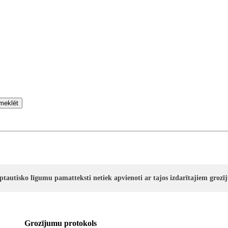
meklēt
rptautisko līgumu pamatteksti netiek apvienoti ar tajos izdarītajiem groz
Grozījumu protokols