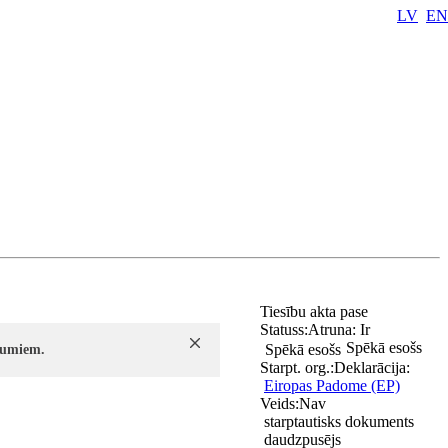
LV
EN
Tiesību akta pase
Statuss:
Atruna:
Ir
Spēkā esošs
Spēkā esošs
ījumiem.
Starpt. org.:
Deklarācija:
Eiropas Padome (EP)
Veids:
Nav
starptautisks dokuments
daudzpusējs