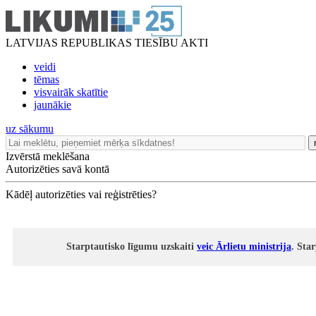
LATVIJAS REPUBLIKAS TIESĪBU AKTI
veidi
tēmas
visvairāk skatītie
jaunākie
uz sākumu
Izvērstā meklēšana
Autorizēties savā kontā
Kādēļ autorizēties vai reģistrēties?
Starptautisko līgumu uzskaiti
veic Ārlietu ministrija
. Sta