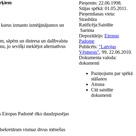
ērķiem
Pieņemts:
22.06.1998.
Stājas spēkā:
01.05.2011.
Pieņemšanas vieta:
Strasbūra
Ratificēja:
Saistītie
u, kurus izmanto izmēģinājumos un
Saeima
Depozitārijs:
Eiropas
ām, sāpēm un distresa un dalībvalstu
Padome
, jo sevišķi meklējot alternatīvus
Publicēts:
"Latvijas
Vēstnesis"
, 99, 22.06.2010.
Dokumenta valoda:
dokumenti
Paziņojums par spēkā
stāšanos
Atruna
Citi saistītie
dokumenti
ses Eiropas Padomē rīko daudzpusējas
ālsekretāram vismaz divus mēnešus