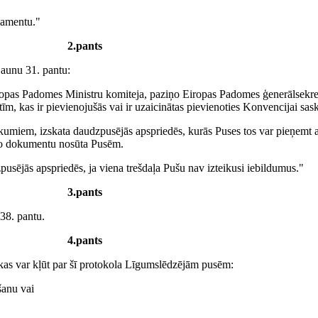
lamentu."
2.pants
jaunu 31. pantu:
ropas Padomes Ministru komiteja, paziņo Eiropas Padomes ģenerālsekre
m, kas ir pievienojušās vai ir uzaicinātas pievienoties Konvencijai sa
eikumiem, izskata daudzpusējās apspriedēs, kurās Puses tos var pieņemt 
mto dokumentu nosūta Pusēm.
sējās apspriedēs, ja viena trešdaļa Pušu nav izteikusi iebildumus."
3.pants
 38. pantu.
4.pants
, kas var kļūt par šī protokola Līgumslēdzējām pusēm:
šanu vai