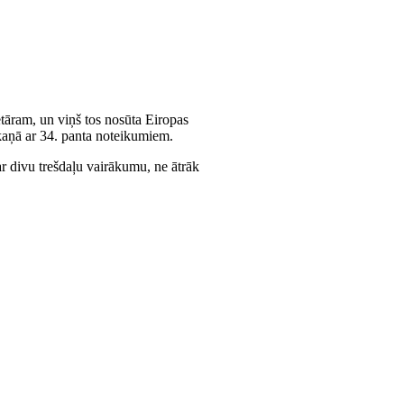
tāram, un viņš tos nosūta Eiropas
skaņā ar 34. panta noteikumiem.
ar divu trešdaļu vairākumu, ne ātrāk