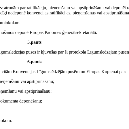
bez atrunām par ratifikāciju, pieņemšanu vai apstiprināšanu vai deponēt r
icīgi nedeponē konvencijas ratifikācijas, pieņemšanas vai apstiprināša
 protokolam.
ienošanos deponē Eiropas Padomes ģenerālsekretariātā.
5.pants
Līgumslēdzējas puses ir kļuvušas par šī protokola Līgumslēdzējām pusēm
6.pants
m, citām Konvencijas Līgumslēdzējām pusēm un Eiropas Kopienai par:
 pieņemšanu vai apstiprināšanu;
ieņemšanu vai apstiprināšanu;
s dokumenta deponēšanu;
tokolu.