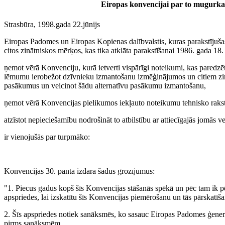
Eiropas konvencijai par to mugurka
Strasbūra, 1998.gada 22.jūnijs
Eiropas Padomes un Eiropas Kopienas dalībvalstis, kuras parakstījuš
citos zinātniskos mērķos, kas tika atklāta parakstīšanai 1986. gada 18
ņemot vērā Konvenciju, kurā ietverti vispārīgi noteikumi, kas paredzē
lēmumu ierobežot dzīvnieku izmantošanu izmēģinājumos un citiem zināt
pasākumus un veicinot šādu alternatīvu pasākumu izmantošanu,
ņemot vērā Konvencijas pielikumos iekļauto noteikumu tehnisko raks
atzīstot nepieciešamību nodrošināt to atbilstību ar attiecīgajās jomās v
ir vienojušās par turpmāko:
Konvencijas 30. pantā izdara šādus grozījumus:
"1. Piecus gadus kopš šīs Konvencijas stāšanās spēkā un pēc tam ik p
apspriedes, lai izskatītu šīs Konvencijas piemērošanu un tās pārskatīš
2. Šīs apspriedes notiek sanāksmēs, ko sasauc Eiropas Padomes ģener
pirms sanāksmēm.