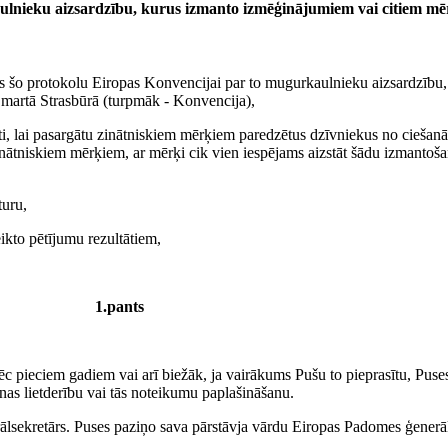
ulnieku aizsardzību, kurus izmanto izmēģinājumiem vai citiem m
as šo protokolu Eiropas Konvencijai par to mugurkaulnieku aizsardzīb
. martā Strasbūrā (turpmāk - Konvencija),
ti, lai pasargātu zinātniskiem mērķiem paredzētus dzīvniekus no ciešan
niskiem mērķiem, ar mērķi cik vien iespējams aizstāt šādu izmantošanu
turu,
eikto pētījumu rezultātiem,
1.pants
ēc pieciem gadiem vai arī biežāk, ja vairākums Pušu to pieprasītu, Pu
anas lietderību vai tās noteikumu paplašināšanu.
ālsekretārs. Puses paziņo sava pārstāvja vārdu Eiropas Padomes ģener