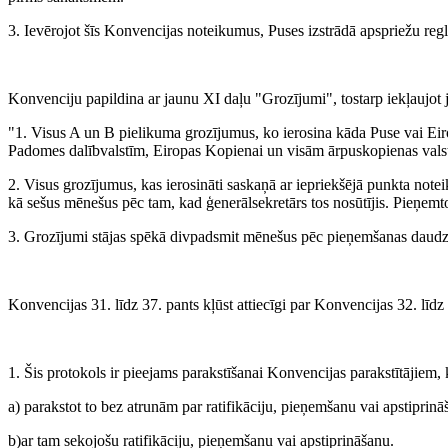
3. Ievērojot šīs Konvencijas noteikumus, Puses izstrādā apspriežu reg
Konvenciju papildina ar jaunu XI daļu "Grozījumi", tostarp iekļaujot 
"1. Visus A un B pielikuma grozījumus, ko ierosina kāda Puse vai Ei
Padomes dalībvalstīm, Eiropas Kopienai un visām ārpuskopienas valstī
2. Visus grozījumus, kas ierosināti saskaņā ar iepriekšējā punkta not
kā sešus mēnešus pēc tam, kad ģenerālsekretārs tos nosūtījis. Pieņe
3. Grozījumi stājas spēkā divpadsmit mēnešus pēc pieņemšanas daudzpu
Konvencijas 31. līdz 37. pants kļūst attiecīgi par Konvencijas 32. līdz
1. Šis protokols ir pieejams parakstīšanai Konvencijas parakstītājiem
a) parakstot to bez atrunām par ratifikāciju, pieņemšanu vai apstiprinā
b)ar tam sekojošu ratifikāciju, pieņemšanu vai apstiprināšanu.