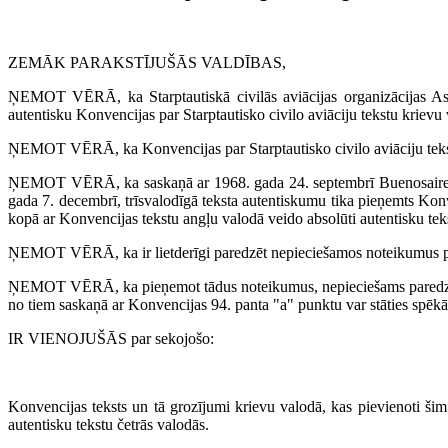
ZEMĀK PARAKSTĪJUŠĀS VALDĪBAS,
ŅEMOT VĒRĀ, ka Starptautiskā civilās aviācijas organizācijas Asa
autentisku Konvencijas par Starptautisko civilo aviāciju tekstu kriev
ŅEMOT VĒRĀ, ka Konvencijas par Starptautisko civilo aviāciju teksts
ŅEMOT VĒRĀ, ka saskaņā ar 1968. gada 24. septembrī Buenosairesā pa
gada 7. decembrī, trīsvalodīgā teksta autentiskumu tika pieņemts Konv
kopā ar Konvencijas tekstu angļu valodā veido absolūti autentisku tek
ŅEMOT VĒRĀ, ka ir lietderīgi paredzēt nepieciešamos noteikumus pa
ŅEMOT VĒRĀ, ka pieņemot tādus noteikumus, nepieciešams paredzēt es
no tiem saskaņā ar Konvencijas 94. panta "a" punktu var stāties spēkā tik
IR VIENOJUŠĀS par sekojošo:
Konvencijas teksts un tā grozījumi krievu valodā, kas pievienoti š
autentisku tekstu četrās valodās.