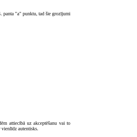
4. panta "a" punktu, tad šie grozījumi
ldēm attiecībā uz akceptēšanu vai to
vienlīdz autentisks.