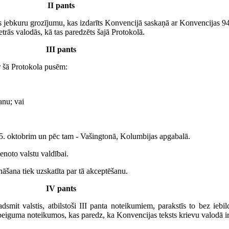
II pants
icēs jebkuru grozījumu, kas izdarīts Konvencijā saskaņā ar Konvencijas 9
etrās valodās, kā tas paredzēts šajā Protokolā.
III pants
ar šā Protokola pusēm:
anu; vai
a 5. oktobrim un pēc tam - Vašingtonā, Kolumbijas apgabalā.
enoto valstu valdībai.
nāšana tiek uzskatīta par tā akceptēšanu.
IV pants
dsmit valstis, atbilstoši III panta noteikumiem, parakstīs to bez iebi
eiguma noteikumos, kas paredz, ka Konvencijas teksts krievu valodā ir 