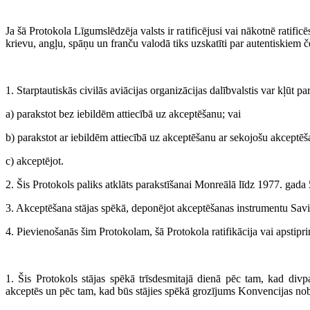
Ja šā Protokola Līgumslēdzēja valsts ir ratificējusi vai nākotnē ratif
krievu, angļu, spāņu un franču valodā tiks uzskatīti par autentiskiem č
1. Starptautiskās civilās aviācijas organizācijas dalībvalstis var kļūt p
a) parakstot bez iebildēm attiecībā uz akceptēšanu; vai
b) parakstot ar iebildēm attiecībā uz akceptēšanu ar sekojošu akceptēš
c) akceptējot.
2. Šis Protokols paliks atklāts parakstīšanai Monreālā līdz 1977. gad
3. Akceptēšana stājas spēkā, deponējot akceptēšanas instrumentu Savi
4. Pievienošanās šim Protokolam, šā Protokola ratifikācija vai apstipri
1. Šis Protokols stājas spēkā trīsdesmitajā dienā pēc tam, kad divpa
akceptēs un pēc tam, kad būs stājies spēkā grozījums Konvencijas nob