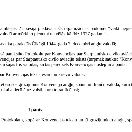
mblejas 21. sesija piedāvāja šīs organizācijas padomei "veikt nepie
u valodā ar mērķi to pieņemt ne vēlāk kā līdz 1977.gadam";
 tika parakstīts Čikāgā 1944. gada 7. decembrī angļu valodā;
rakstīto Protokolu par Konvencijas par Starptautisko civilo aviāciju
encijas par Starptautisko civilo aviāciju teksts (turpmāk saukts: "Kon
stu šajās trīs valodās, kā tas paredzēts Konvencijas noslēguma pantā;
r Konvencijas teksta esamību krievu valodā;
ošos grozījumus Konvencijā angļu, spāņu un franču valodā, kuru tekst
ai attiecībā uz valsti, kura to ratificējusi;
I pants
im Protokolam, kopā ar Konvencijas tekstu un tā grozījumiem angļu, sp