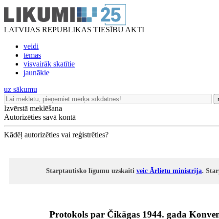
LATVIJAS REPUBLIKAS TIESĪBU AKTI
veidi
tēmas
visvairāk skatītie
jaunākie
uz sākumu
Izvērstā meklēšana
Autorizēties savā kontā
Kādēļ autorizēties vai reģistrēties?
Starptautisko līgumu uzskaiti
veic Ārlietu ministrija
. Sta
Protokols par Čikāgas 1944. gada Konvenci