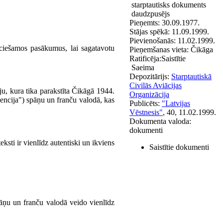
starptautisks dokuments
daudzpusējs
Pieņemts:
30.09.1977.
Stājas spēkā:
11.09.1999.
Pievienošanās:
11.02.1999.
ciešamos pasākumus, lai sagatavotu
Pieņemšanas vieta:
Čikāga
Ratificēja:
Saistītie
Saeima
Depozitārijs:
Starptautiskā
Civilās Aviācijas
, kura tika parakstīta Čikāgā 1944.
Organizācija
vencija") spāņu un franču valodā, kas
Publicēts:
"Latvijas
Vēstnesis"
, 40, 11.02.1999.
Dokumenta valoda:
dokumenti
i ir vienlīdz autentiski un ikviens
Saistītie dokumenti
āņu un franču valodā veido vienlīdz