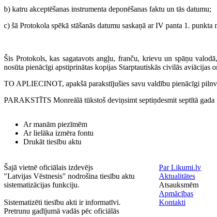
b) katru akceptēšanas instrumenta deponēšanas faktu un tās datumu;
c) šā Protokola spēkā stāšanās datumu saskaņā ar IV panta 1. punkta
Šis Protokols, kas sagatavots angļu, franču, krievu un spāņu valodā,
nosūta pienācīgi apstiprinātas kopijas Starptautiskās civilās aviācijas
TO APLIECINOT, apakšā parakstījušies savu valdību pienācīgi pilnvaro
PARAKSTĪTS Monreālā tūkstoš deviņsimt septiņdesmit septītā gada tr
Ar manām piezīmēm
Ar lielāka izmēra fontu
Drukāt tiesību aktu
Šajā vietnē oficiālais izdevējs
Par Likumi.lv
"Latvijas Vēstnesis" nodrošina tiesību aktu
Aktualitātes
sistematizācijas funkciju.
Atsauksmēm
Apmācības
Sistematizēti tiesību akti ir informatīvi.
Kontakti
Pretrunu gadījumā vadās pēc oficiālās