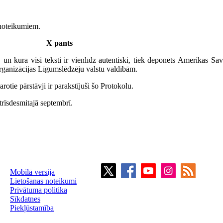
 noteikumiem.
X pants
 un kura visi teksti ir vienlīdz autentiski, tiek deponēts Amerikas Sa
 organizācijas Līgumslēdzēju valstu valdībām.
tie pārstāvji ir parakstījuši šo Protokolu.
īsdesmitajā septembrī.
Mobilā versija
Lietošanas noteikumi
Privātuma politika
Sīkdatnes
Piekļūstamība