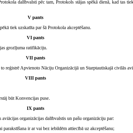
Protokola dalībvalsti pēc tam, Protokols stājas spēkā dienā, kad tas tie
V pants
pēkā tiek uzskatīta par šā Protokola akceptēšanu.
VI pants
as grozījuma ratifikāciju.
VII pants
to reģistrē Apvienoto Nāciju Organizācijā un Starptautiskajā civilās avi
VIII pants
pārstāj būt Konvencijas puse.
IX pants
aviācijas organizācijas dalībvalstis un pašu organizāciju par:
i parakstīšana ir ar vai bez iebildēm attiecībā uz akceptēšanu;