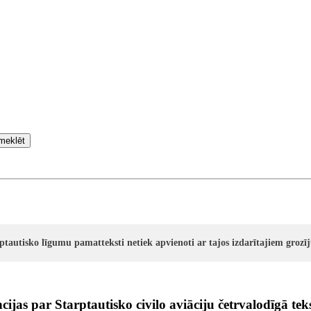
meklēt
rptautisko līgumu pamatteksti netiek apvienoti ar tajos izdarītajiem groz
jas par Starptautisko civilo aviāciju četrvalodīgā te