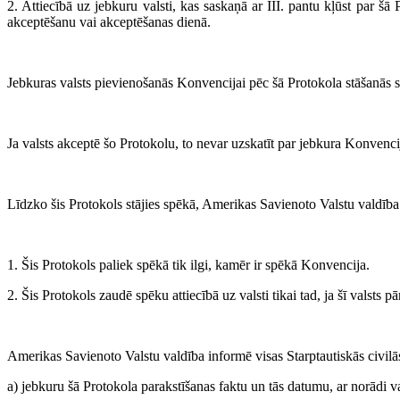
2. Attiecībā uz jebkuru valsti, kas saskaņā ar III. pantu kļūst par šā 
akceptēšanu vai akceptēšanas dienā.
Jebkuras valsts pievienošanās Konvencijai pēc šā Protokola stāšanās s
Ja valsts akceptē šo Protokolu, to nevar uzskatīt par jebkura Konvencij
Līdzko šis Protokols stājies spēkā, Amerikas Savienoto Valstu valdība 
1. Šis Protokols paliek spēkā tik ilgi, kamēr ir spēkā Konvencija.
2. Šis Protokols zaudē spēku attiecībā uz valsti tikai tad, ja šī valsts 
Amerikas Savienoto Valstu valdība informē visas Starptautiskās civilās 
a) jebkuru šā Protokola parakstīšanas faktu un tās datumu, ar norādi va