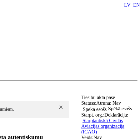
LV
EN
Tiesību akta pase
Statuss:
Atruna:
Nav
Spēkā esošs
Spēkā esošs
ījumiem.
Starpt. org.:
Deklarācija:
Starptautiskā Civilās
Aviācijas organizācija
(ICAO)
ksta autentiskumu
Veids:
Nav