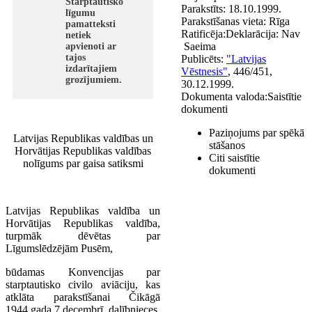
Starptautisko
Parakstīts:
18.10.1999.
līgumu
Parakstīšanas vieta:
Rīga
pamatteksti
Ratificēja:
Deklarācija:
Nav
netiek
Saeima
apvienoti ar
tajos
Publicēts:
"Latvijas
izdarītajiem
Vēstnesis"
, 446/451,
grozījumiem.
30.12.1999.
Dokumenta valoda:
Saistītie
dokumenti
Paziņojums par spēkā
Latvijas Republikas valdības un
stāšanos
Horvātijas Republikas valdības
Citi saistītie
nolīgums par gaisa satiksmi
dokumenti
Latvijas Republikas valdība un
Horvātijas Republikas valdība,
turpmāk dēvētas par
Līgumslēdzējām Pusēm,
būdamas Konvencijas par
starptautisko civilo aviāciju, kas
atklāta parakstīšanai Čikāgā
1944.gada 7.decembrī, dalībnieces,