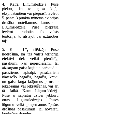
4. Katra Līgumslēdzēja Puse
piekrīt, ka to gaisa kuģu
ekspluatantiem var pieprasīt ievērot
šī panta 3.punktā minētos aviācijas
drošības noteikumus, kurus otra
Līgumslēdzēja Puse pieprasa
ievērot ierodoties tās valsts
teritorijā, to atstājot vai uzturoties
tajā.
5. Katra Līgumslēdzēja Puse
nodrošina, ka tās valsts teritorijā
efektīvi tiek veikti pienācīgi
pasākumi, kas nepieciešami, lai
aizsargātu gaisa kuģi un pārbaudītu
pasažierus, apkalpi, pasažieriem
klātesošo bagāžu, bagāžu, kravu
un gaisa kuģa krājumus pirms to
iekāpšanas vai iekraušanas, vai arī
tās laikā. Katra Līgumslēdzēja
Puse ar sapratni uztver jebkuru
otras Līgumslēdzējas Puses
lūgumu veikt pieņemamus īpašus
drošības pasākumus, lai novērstu
konkrētus draudus.