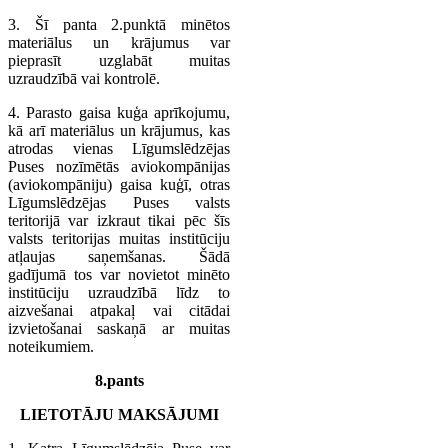
3. Šī panta 2.punktā minētos
materiālus un krājumus var
pieprasīt uzglabāt muitas
uzraudzībā vai kontrolē.
4. Parasto gaisa kuģa aprīkojumu,
kā arī materiālus un krājumus, kas
atrodas vienas Līgumslēdzējas
Puses nozīmētās aviokompānijas
(aviokompāniju) gaisa kuģī, otras
Līgumslēdzējas Puses valsts
teritorijā var izkraut tikai pēc šīs
valsts teritorijas muitas institūciju
atļaujas saņemšanas. Šādā
gadījumā tos var novietot minēto
institūciju uzraudzībā līdz to
aizvešanai atpakaļ vai citādai
izvietošanai saskaņā ar muitas
noteikumiem.
8.pants
LIETOTĀJU MAKSĀJUMI