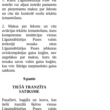
1. Katra Līgumslēdzēja Puse var
noteikt vai atļaut noteikt pamatotu
un pieņemamu maksu par lidostu
un citu tās kontrolē esošu iekārtu
izmantošanu.
2. Maksa par lidostu un citu
aviācijas iekārtu izmantošanu, kuru
kompetentas institūcijas vienas
Līgumslēdzējas Puses valsts
teritorijā nosaka otras
Līgumslēdzējas Puses jebkuras
aviokompānijas gaisa kuģim, nav
augstākas par maksu, kuru tās
nosaka savas valsts gaisa kuģim,
kas veic līdzīgu starptautisko gaisa
satiksmi.
9.pants
TIEŠĀ TRANZĪTA
SATIKSME
Pasažieri, bagāža un krava, kas
tiešā tranzītā šķērso vienas
Līgumslēdzējas Puses valsts