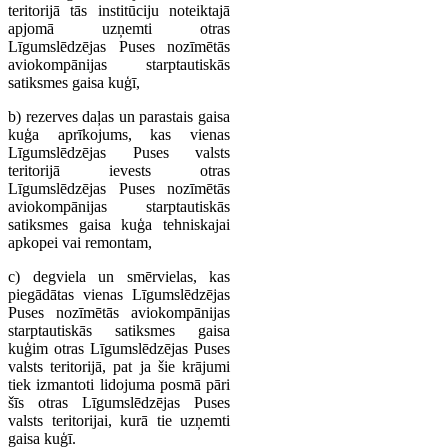
teritorijā tās institūciju noteiktajā
apjomā uzņemti otras
Līgumslēdzējas Puses nozīmētās
aviokompānijas starptautiskās
satiksmes gaisa kuģī,
b) rezerves daļas un parastais gaisa
kuģa aprīkojums, kas vienas
Līgumslēdzējas Puses valsts
teritorijā ievests otras
Līgumslēdzējas Puses nozīmētās
aviokompānijas starptautiskās
satiksmes gaisa kuģa tehniskajai
apkopei vai remontam,
c) degviela un smērvielas, kas
piegādātas vienas Līgumslēdzējas
Puses nozīmētās aviokompānijas
starptautiskās satiksmes gaisa
kuģim otras Līgumslēdzējas Puses
valsts teritorijā, pat ja šie krājumi
tiek izmantoti lidojuma posmā pāri
šīs otras Līgumslēdzējas Puses
valsts teritorijai, kurā tie uzņemti
gaisa kuģī.