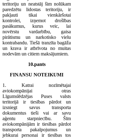
teritoriju un neatstāj šim nolūkam
paredzētu lidostas teritoriju, ir
pakļauti tikai vienkāršotai
kontrolei, izņemot drošības
pasākumus, kurus veic, lai
novērstu vardarbību, gaisa
pirātismu un narkotisko vielu
kontrabandu. Tiešā tranzīta bagāža
un krava ir atbrīvota no muitas
nodevām un citiem maksājumiem.
10.pants
FINANSU NOTEIKUMI
1. Katrai nozīmētajai
aviokompānijai otras
Līgumslēdzējas Puses valsts
teritorijā ir tiesības pārdot un
izsniegt savus transporta
dokumentus tieši vai ar savu
aģentu starpniecību. Šīm
aviokompānijām ir tiesības pārdot
transporta pakalpojumus un
jebkurai personai ir tiesības tos