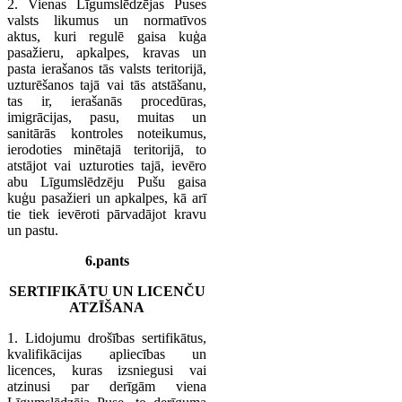
2. Vienas Līgumslēdzējas Puses
valsts likumus un normatīvos
aktus, kuri regulē gaisa kuģa
pasažieru, apkalpes, kravas un
pasta ierašanos tās valsts teritorijā,
uzturēšanos tajā vai tās atstāšanu,
tas ir, ierašanās procedūras,
imigrācijas, pasu, muitas un
sanitārās kontroles noteikumus,
ierodoties minētajā teritorijā, to
atstājot vai uzturoties tajā, ievēro
abu Līgumslēdzēju Pušu gaisa
kuģu pasažieri un apkalpes, kā arī
tie tiek ievēroti pārvadājot kravu
un pastu.
6.pants
SERTIFIKĀTU UN LICENČU
ATZĪŠANA
1. Lidojumu drošības sertifikātus,
kvalifikācijas apliecības un
licences, kuras izsniegusi vai
atzinusi par derīgām viena