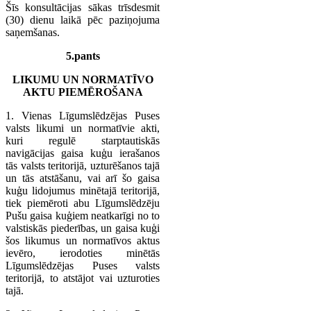
Šīs konsultācijas sākas trīsdesmit
(30) dienu laikā pēc paziņojuma
saņemšanas.
5.pants
LIKUMU UN NORMATĪVO
AKTU PIEMĒROŠANA
1. Vienas Līgumslēdzējas Puses
valsts likumi un normatīvie akti,
kuri regulē starptautiskās
navigācijas gaisa kuģu ierašanos
tās valsts teritorijā, uzturēšanos tajā
un tās atstāšanu, vai arī šo gaisa
kuģu lidojumus minētajā teritorijā,
tiek piemēroti abu Līgumslēdzēju
Pušu gaisa kuģiem neatkarīgi no to
valstiskās piederības, un gaisa kuģi
šos likumus un normatīvos aktus
ievēro, ierodoties minētās
Līgumslēdzējas Puses valsts
teritorijā, to atstājot vai uzturoties
tajā.