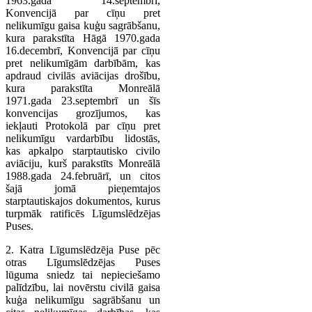
1963.gada 14.septembrī,
Konvencijā par cīņu pret
nelikumīgu gaisa kuģu sagrābšanu,
kura parakstīta Hāgā 1970.gada
16.decembrī, Konvencijā par cīņu
pret nelikumīgām darbībām, kas
apdraud civilās aviācijas drošību,
kura parakstīta Monreālā
1971.gada 23.septembrī un šīs
konvencijas grozījumos, kas
iekļauti Protokolā par cīņu pret
nelikumīgu vardarbību lidostās,
kas apkalpo starptautisko civilo
aviāciju, kurš parakstīts Monreālā
1988.gada 24.februārī, un citos
šajā jomā pieņemtajos
starptautiskajos dokumentos, kurus
turpmāk ratificēs Līgumslēdzējas
Puses.
2. Katra Līgumslēdzēja Puse pēc
otras Līgumslēdzējas Puses
lūguma sniedz tai nepieciešamo
palīdzību, lai novērstu civilā gaisa
kuģa nelikumīgu sagrābšanu un