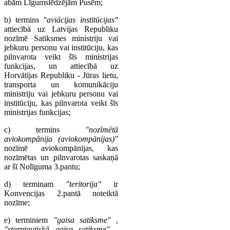
abām Līgumslēdzējām Pusēm;
b) termins
"aviācijas institūcijas"
attiecībā uz Latvijas Republiku
nozīmē Satiksmes ministriju vai
jebkuru personu vai institūciju, kas
pilnvarota veikt šīs ministrijas
funkcijas, un attiecībā uz
Horvātijas Republiku - Jūras lietu,
transporta un komunikāciju
ministriju vai jebkuru personu vai
institūciju, kas pilnvarota veikt šīs
ministrijas funkcijas;
c) termins
"nozīmētā
aviokompānija (aviokompānijas)"
nozīmē aviokompānijas, kas
nozīmētas un pilnvarotas saskaņā
ar šī Nolīguma 3.pantu;
d) terminam
"teritorija"
ir
Konvencijas 2.pantā noteiktā
nozīme;
e) terminiem
"gaisa satiksme"
,
"starptautiskā gaisa satiksme"
,