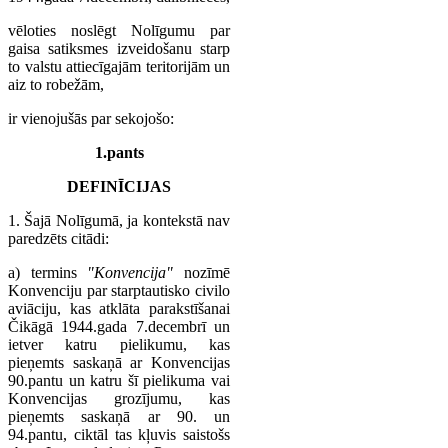
vēloties noslēgt Nolīgumu par
gaisa satiksmes izveidošanu starp
to valstu attiecīgajām teritorijām un
aiz to robežām,
ir vienojušās par sekojošo:
1.pants
DEFINĪCIJAS
1. Šajā Nolīgumā, ja kontekstā nav
paredzēts citādi:
a) termins
"Konvencija"
nozīmē
Konvenciju par starptautisko civilo
aviāciju, kas atklāta parakstīšanai
Čikāgā 1944.gada 7.decembrī un
ietver katru pielikumu, kas
pieņemts saskaņā ar Konvencijas
90.pantu un katru šī pielikuma vai
Konvencijas grozījumu, kas
pieņemts saskaņā ar 90. un
94.pantu, ciktāl tas kļuvis saistošs