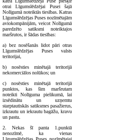
katra Līgumslēdzēja Puse piešķir
otrai Līgumslēdzējai Pusei šajā
Nolīgumā noteiktās tiesības. Katras
Līgumslēdzējas Puses nozīmētajām
aviokompānijām, veicot Nolīgumā
paredzēto satiksmi noteiktajos
maršrutos, ir šādas tiesības:
a) bez nosēšanās lidot pāri otras
Līgumslēdzējas Puses valsts
teritorijai,
b) nosēsties minētajā teritorijā
nekomerciālos nolūkos; un
c) nosēsties minētajā teritorijā
punktos, kas šim maršrutam
noteikti Nolīguma pielikumā, lai
izsēdinātu un uzņemtu
starptautiskās satiksmes pasažierus,
izkrautu un iekrautu bagāžu, kravu
un pastu.
2. Nekas šī panta 1.punktā
nenozīmē, ka vienas
Līgumslēdzējas Puses nozīmētajai