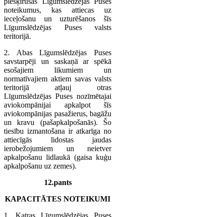
piešķīrušās Līgumslēdzējas Puses
noteikumus, kas attiecas uz
ieceļošanu un uzturēšanos šīs
Līgumslēdzējas Puses valsts
teritorijā.
2. Abas Līgumslēdzējas Puses
savstarpēji un saskaņā ar spēkā
esošajiem likumiem un
normatīvajiem aktiem savas valsts
teritorijā atļauj otras
Līgumslēdzējas Puses nozīmētajai
aviokompānijai apkalpot šīs
aviokompānijas pasažierus, bagāžu
un kravu (pašapkalpošanās). Šo
tiesību izmantošana ir atkarīga no
attiecīgās lidostas jaudas
ierobežojumiem un neietver
apkalpošanu lidlaukā (gaisa kuģu
apkalpošanu uz zemes).
12.pants
KAPACITĀTES NOTEIKUMI
1. Katras Līgumslēdzējas Puses