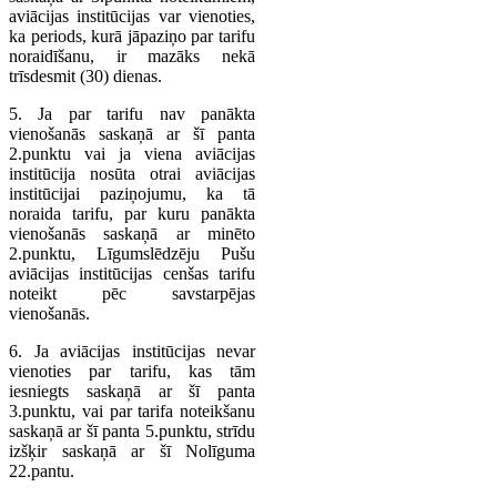
aviācijas institūcijas var vienoties,
ka periods, kurā jāpaziņo par tarifu
noraidīšanu, ir mazāks nekā
trīsdesmit (30) dienas.
5. Ja par tarifu nav panākta
vienošanās saskaņā ar šī panta
2.punktu vai ja viena aviācijas
institūcija nosūta otrai aviācijas
institūcijai paziņojumu, ka tā
noraida tarifu, par kuru panākta
vienošanās saskaņā ar minēto
2.punktu, Līgumslēdzēju Pušu
aviācijas institūcijas cenšas tarifu
noteikt pēc savstarpējas
vienošanās.
6. Ja aviācijas institūcijas nevar
vienoties par tarifu, kas tām
iesniegts saskaņā ar šī panta
3.punktu, vai par tarifa noteikšanu
saskaņā ar šī panta 5.punktu, strīdu
izšķir saskaņā ar šī Nolīguma
22.pantu.