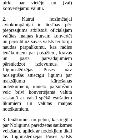
pirkt par vietējo un (vai)
konvertējamo valūtu.
2. Katrai nozīmētajai
aviokompānijai ir tiesības pēc
pieprasījuma atbilstoši oficiālajam
valūtas maiņas kursam konvertēt
un pārsūtīt uz savas valsts teritoriju
naudas pārpalikumu, kas radies
ienākumiem par pasažieru, kravas
un pasta pārvadājumiem
pārsniedzot izdevumus. Ja
Līgumslēdzējas Puses nav
noslēgušas attiecīgu līgumu par
maksājumu kārtošanas
noteikumiem, minēto pārsūtīšanu
veic brīvi konvertējamā valūtā
saskaņā ar valstī spēkā esošajiem
likumiem un valūtas maiņas
noteikumiem.
3. Ienākumus un peļņu, kas iegūta
par Nolīgumā paredzētās satiksmes
veikšanu, apliek ar nodokļiem tikai
tās Līgumslēdzējas Puses valsts