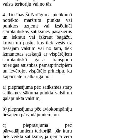
valsts teritoriju vai no tās.
4. Tiesības šī Nolīguma pielikumā
noteikto maršrutu punktā vai
punktos uzņemt vai izsēdināt
starptautiskās satiksmes pasažierus
un iekraut vai izkraut bagāžu,
kravu un pastu, kas tiek vests uz
trešajām valstīm vai no tām, tiek
izmantotas saskaņā ar vispārējiem
starptautiskā gaisa transporta
mierīgas attīstības pamatprincipiem
un ievērojot vispārējo principu, ka
kapacitāte ir atkarīga no:
a) pieprasījuma pēc satiksmes starp
satiksmes sākuma punkta valsti un
galapunkta valstīm;
b) pieprasījuma pēc aviokompāniju
tiešajiem pārvadājumiem; un
c) pieprasījuma pēc
pārvadājumiem teritorijā, pār kuru
tiek veikta satiksme, ja ņemta vērā