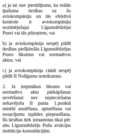
a) ja tai nav pierādījumu, ka reālās
īpašuma tiesības uz šo
aviokompāniju un tās efektīvā
kontrole ir aviokompāniju
nozīmējušajai Līgumslēdzējai
Pusei vai tās pilsoņiem, vai
b) ja aviokompānija nespēj pildīt
tiesības piešķīrušās Līgumslēdzējas
Puses likumus vai normatīvos
aktus, vai
c) ja aviokompānija citādi nespēj
pildīt šī Nolīguma noteikumus.
2. Ja turpmākas likumu vai
normatīvo aktu pārkāpšanas
novēršanai nav nepieciešama
nekavējoša šī panta 1.punktā
minētā anulēšana, apturēšana vai
nosacījumu izpildes pieprasīšana,
šīs tiesības tiek izmantotas tikai pēc
abu Līgumslēdzēju Pušu aviācijas
institūciju konsultācijām.