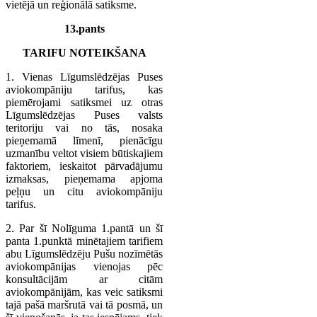
vietējā un reģionālā satiksme.
13.pants
TARIFU NOTEIKŠANA
1. Vienas Līgumslēdzējas Puses
aviokompāniju tarifus, kas
piemērojami satiksmei uz otras
Līgumslēdzējas Puses valsts
teritoriju vai no tās, nosaka
pieņemamā līmenī, pienācīgu
uzmanību veltot visiem būtiskajiem
faktoriem, ieskaitot pārvadājumu
izmaksas, pieņemama apjoma
peļņu un citu aviokompāniju
tarifus.
2. Par šī Nolīguma 1.pantā un šī
panta 1.punktā minētajiem tarifiem
abu Līgumslēdzēju Pušu nozīmētās
aviokompānijas vienojas pēc
konsultācijām ar citām
aviokompānijām, kas veic satiksmi
tajā pašā maršrutā vai tā posmā, un