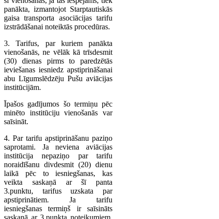
šī vienošanās, ja tas iespējams, tiek
panākta, izmantojot Starptautiskās
gaisa transporta asociācijas tarifu
izstrādāšanai noteiktās procedūras.
3. Tarifus, par kuriem panākta
vienošanās, ne vēlāk kā trīsdesmit
(30) dienas pirms to paredzētās
ieviešanas iesniedz apstiprināšanai
abu Līgumslēdzēju Pušu aviācijas
institūcijām.
Īpašos gadījumos šo termiņu pēc
minēto institūciju vienošanās var
saīsināt.
4. Par tarifu apstiprināšanu paziņo
saprotami. Ja neviena aviācijas
institūcija nepaziņo par tarifu
noraidīšanu divdesmit (20) dienu
laikā pēc to iesniegšanas, kas
veikta saskaņā ar šī panta
3.punktu, tarifus uzskata par
apstiprinātiem. Ja tarifu
iesniegšanas termiņš ir saīsināts
saskaņā ar 3.punkta noteikumiem,