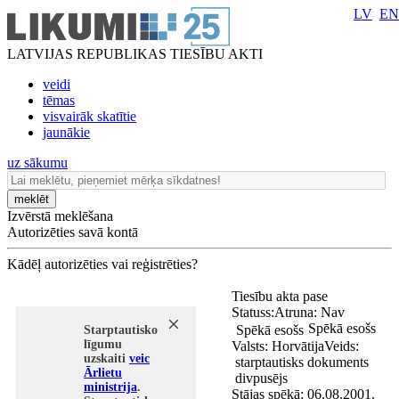
LV
EN
LATVIJAS REPUBLIKAS TIESĪBU AKTI
veidi
tēmas
visvairāk skatītie
jaunākie
uz sākumu
meklēt
Izvērstā meklēšana
Autorizēties savā kontā
Kādēļ autorizēties vai reģistrēties?
Tiesību akta pase
Statuss:
Atruna:
Nav
Spēkā esošs
Spēkā esošs
Starptautisko
līgumu
Valsts:
Horvātija
Veids:
uzskaiti
veic
starptautisks dokuments
Ārlietu
divpusējs
ministrija
.
Stājas spēkā:
06.08.2001.