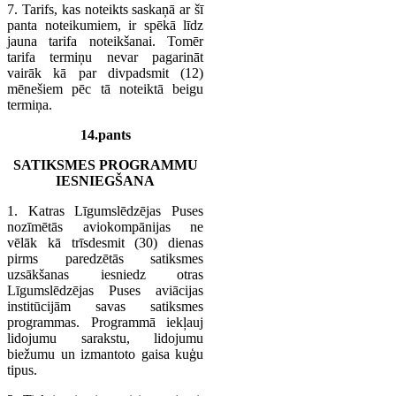
7. Tarifs, kas noteikts saskaņā ar šī
panta noteikumiem, ir spēkā līdz
jauna tarifa noteikšanai. Tomēr
tarifa termiņu nevar pagarināt
vairāk kā par divpadsmit (12)
mēnešiem pēc tā noteiktā beigu
termiņa.
14.pants
SATIKSMES PROGRAMMU
IESNIEGŠANA
1. Katras Līgumslēdzējas Puses
nozīmētās aviokompānijas ne
vēlāk kā trīsdesmit (30) dienas
pirms paredzētās satiksmes
uzsākšanas iesniedz otras
Līgumslēdzējas Puses aviācijas
institūcijām savas satiksmes
programmas. Programmā iekļauj
lidojumu sarakstu, lidojumu
biežumu un izmantoto gaisa kuģu
tipus.