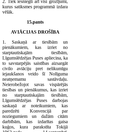
2. Tiek iesniegti arī visi grozījumi,
kurus satiksmes programmā izdara
vēlāk.
15.pants
AVIĀCIJAS DROŠĪBA
1. Saskaņā ar tiesībām un
pienākumiem, kas izriet no
starptautiskajām tiesībām,
Līgumslēdzējas Puses apliecina, ka
to savstarpējās saistības aizsargāt
civilo aviāciju pret nelikumīgu
iejaukšanos veido šī Nolīguma
neatņemamu sastāvdaļu.
Neierobežojot savas vispārējās
tiesības un pienākumus, kas izriet
no starptautiskajām tiesībām,
Līgumslēdzējas Puses darbojas
saskaņā ar noteikumiem, kas
paredzēti Konvencijā par
noziegumiem un dažām citām
darbībām, kas izdarītas gaisa
kuģos, kura parakstīta Tokijā