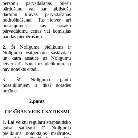
personu pārvadāšanas biļešu
pārdošanu vai par atbilstošu
darbību kravas pārvadāšanas
nodrošināšanai. Tas ietver arī
nosacījumus, kas nosaka
pārvadājumu cenas vai komisijas
naudas piemērošanu.
2. Šī Nolīguma pielikums ir
Nolīguma neatņemama sastāvdaļa
un katra atsauce uz Nolīgumu
ietver arī atsauci uz pielikumu, ja
nav noteikts citādi.
3. Šī Nolīguma pantu
nosaukumiem ir tikai norādes
nozīme.
2.pants
TIESĪBAS VEIKT SATIKSMI
1. Lai veiktu regulāru starptautisko
gaisa satiksmi šī Nolīguma
pielikumā noteiktajos maršrutos,