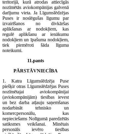
teritorijā, kurā atrodas attiecīgās
nozīmētās aviokompānijas galvenā
darījumu vieta. Ja Līgumslēdzējas
Puses ir noslēgušas līgumu par
izvairīšanos no divkāršas
aplikšanas ar nodokļiem, kas
regulē aplikšanu ar ienākumu
nodokļiem un īpašuma nodokļiem,
tiek piemēroti šāda līguma
noteikumi.
11.pants
PĀRSTĀVNIECĪBA
1. Katra Līgumslēdzēja Puse
piešķir otras Līgumslēdzējas Puses
nozīmētajai aviokompānijai
(aviokompānijām) tiesības ievest
un bez darba atļauju saņemšanas
nodarbināt tehnisko un
komercpersonālu, kas
nepieciešams Nolīgumā paredzētās
satiksmes veikšanai. Minētais
personāls ievēro tiesības