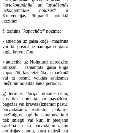
"aviokompānija"
un
"apstāšanās
nekomerciālos nolūkos"
ir
Konvencijas 96.pantā noteiktā
nozīme;
f) termins
"kapacitāte"
nozīmē:
• attiecībā uz gaisa kuģi - maršrutā
vai tā posmā izmantojamā gaisa
kuģa kravnesību,
• attiecībā uz Nolīgumā paredzēto
satiksmi - izmantotā gaisa kuģa
kapacitāti, kas reizināta ar maršrutā
vai tā posmā veiktās satiksmes
biežumu noteiktā laika periodā;
g) termins
"tarifs"
nozīmē cenu,
kas tiek noteikta par pasažieru,
bagāžas vai kravas (izņemot pastu)
pārvadāšanu, ieskaitot jebkurus
nozīmīgus papildu labumus, kuri
tiek sniegti vai kuri ir pieejami
saistībā ar šo pārvadājumu, un
komisijas naudu, kuru maksā par