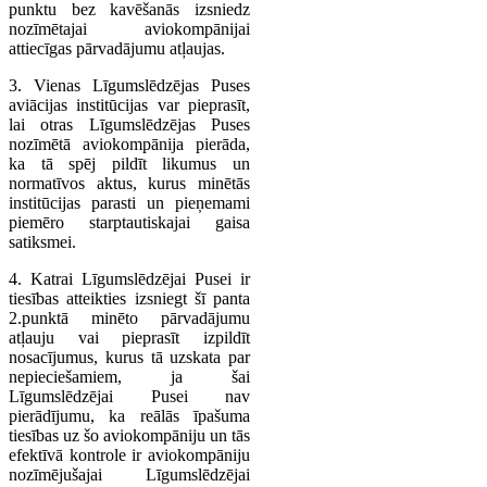
punktu bez kavēšanās izsniedz
nozīmētajai aviokompānijai
attiecīgas pārvadājumu atļaujas.
3. Vienas Līgumslēdzējas Puses
aviācijas institūcijas var pieprasīt,
lai otras Līgumslēdzējas Puses
nozīmētā aviokompānija pierāda,
ka tā spēj pildīt likumus un
normatīvos aktus, kurus minētās
institūcijas parasti un pieņemami
piemēro starptautiskajai gaisa
satiksmei.
4. Katrai Līgumslēdzējai Pusei ir
tiesības atteikties izsniegt šī panta
2.punktā minēto pārvadājumu
atļauju vai pieprasīt izpildīt
nosacījumus, kurus tā uzskata par
nepieciešamiem, ja šai
Līgumslēdzējai Pusei nav
pierādījumu, ka reālās īpašuma
tiesības uz šo aviokompāniju un tās
efektīvā kontrole ir aviokompāniju
nozīmējušajai Līgumslēdzējai