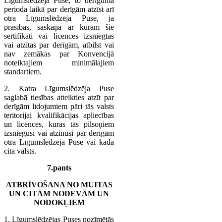
Līgumslēdzēja Puse, to derīguma
perioda laikā par derīgām atzīst arī
otra Līgumslēdzēja Puse, ja
prasības, saskaņā ar kurām šie
sertifikāti vai licences izsniegtas
vai atzītas par derīgām, atbilst vai
nav zemākas par Konvencijā
noteiktajiem minimālajiem
standartiem.
2. Katra Līgumslēdzēja Puse
saglabā tiesības atteikties atzīt par
derīgām lidojumiem pāri tās valsts
teritorijai kvalifikācijas apliecības
un licences, kuras tās pilsoņiem
izsniegusi vai atzinusi par derīgām
otra Līgumslēdzēja Puse vai kāda
cita valsts.
7.pants
ATBRĪVOŠANA NO MUITAS
UN CITĀM NODEVĀM UN
NODOKĻIEM
1. Līgumslēdzējas Puses nozīmētās