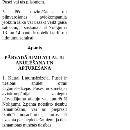
Pusei vai tās pilsoņiem.
5. Pēc nozīmēšanas un
pilnvarošanas aviokompānija
jebkurā laikā var uzsākt veikt gaisa
satiksmi, ja saskaņā ar šī Nolīguma
13. un 14.pantu ir noteikti tarifi un
lidojumu saraksti.
4.pants
PĀRVADĀJUMU ATĻAUJU
ANULĒŠANA UN
APTURĒŠANA
1. Katrai Līgumslēdzējai Pusei ir
tiesības anulēt otras
Līgumslēdzējas Puses nozīmētajai
aviokompānijai izsniegto
pārvadājumu atļauju vai apturēt šī
Nolīguma 2.pantā noteikto tiesību
izmantošanu, vai arī pieprasīt
izpildīt nosacījumus, kurus tā
uzskata par nepieciešamiem, ja tiek
izmantotas minētās tiesības: