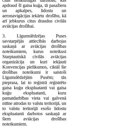
citas nelikumīgas darbības, kas
apdraud šī gaisa kuģa, tā pasažieru
un apkalpes, lidostu un
aeronavigācijas iekārtu drošību, kā
arī jebkurus citus draudus civilās
aviācijas drošībai.
3. Līgumslēdzējas Puses
savstarpējās attiecībās darbojas
saskaņā ar aviācijas drošības
noteikumiem, kurus noteikusi
Starptautiskā civilās aviācijas
organizācija un kuri iekļauti
Konvencijas pielikumos, ciktāl šie
drošības noteikumi ir saistoši
Līgumslēdzējām Pusēm; tās
pieprasa, lai to reģistrā reģistrēto
gaisa kuģu ekspluatanti vai gaisa
kuģu ekspluatanti, kuru
pamatdarbības vieta vai galvenā
mītne atrodas to valstu teritorijā, un
to valstu teritorijā esošo lidostu
ekspluatanti darbotos saskaņā ar
šiem aviācijas drošības
noteikumiem.