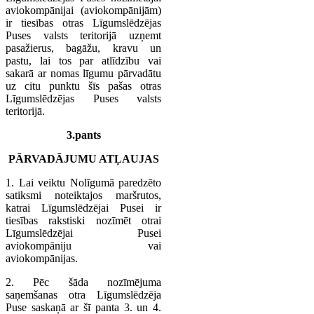
aviokompānijai (aviokompānijām)
ir tiesības otras Līgumslēdzējas
Puses valsts teritorijā uzņemt
pasažierus, bagāžu, kravu un
pastu, lai tos par atlīdzību vai
sakarā ar nomas līgumu pārvadātu
uz citu punktu šīs pašas otras
Līgumslēdzējas Puses valsts
teritorijā.
3.pants
PĀRVADĀJUMU ATĻAUJAS
1. Lai veiktu Nolīgumā paredzēto
satiksmi noteiktajos maršrutos,
katrai Līgumslēdzējai Pusei ir
tiesības rakstiski nozīmēt otrai
Līgumslēdzējai Pusei
aviokompāniju vai
aviokompānijas.
2. Pēc šāda nozīmējuma
saņemšanas otra Līgumslēdzēja
Puse saskaņā ar šī panta 3. un 4.