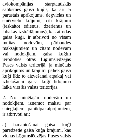
aviokompānijas starptautiskās
satiksmes gaisa kuģis, kā arī tā
parastais aprīkojums, degvielas un
smērvielu krājumi, citi krājumi
(ieskaitot ēdienus, dzērienus un
tabakas izstrādājumus), kas atrodas
gaisa kuģī, ir atbrīvoti no visām
muitas nodevām, pārbaudes
maksājumiem un citām nodevām
vai nodokļiem, gaisa kuģim
ierodoties otras Līgumslēdzējas
Puses valsts teritorijā, ja minētais
aprīkojums un krājumi paliek gaisa
kuģī līdz to aizvešanai atpakaļ vai
izlietošanai gaisa kuģī lidojuma
laikā virs šīs valsts teritorijas.
2. No minētajām nodevām un
nodokļiem, izņemot maksu par
sniegtajiem papildpakalpojumiem,
ir atbrīvoti arī:
a) izmantošanai gaisa kuģī
paredzētie gaisa kuģa krājumi, kas
vienas Līgumslēdzējas Puses valsts