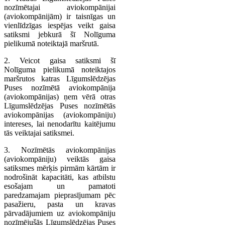
nozīmētajai aviokompānijai
(aviokompānijām) ir taisnīgas un
vienlīdzīgas iespējas veikt gaisa
satiksmi jebkurā šī Nolīguma
pielikumā noteiktajā maršrutā.
2. Veicot gaisa satiksmi šī
Nolīguma pielikumā noteiktajos
maršrutos katras Līgumslēdzējas
Puses nozīmētā aviokompānija
(aviokompānijas) ņem vērā otras
Līgumslēdzējas Puses nozīmētās
aviokompānijas (aviokompāniju)
intereses, lai nenodarītu kaitējumu
tās veiktajai satiksmei.
3. Nozīmētās aviokompānijas
(aviokompāniju) veiktās gaisa
satiksmes mērķis pirmām kārtām ir
nodrošināt kapacitāti, kas atbilstu
esošajam un pamatoti
paredzamajam pieprasījumam pēc
pasažieru, pasta un kravas
pārvadājumiem uz aviokompāniju
nozīmējušās Līgumslēdzējas Puses