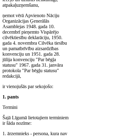
atpakaļuzņemšanu,
ņemot vērā Apvienoto Nāciju
Organizācijas Ģenerālās
Asamblejas 1948. gada 10.
decembrī pieņemto Vispārējo
cilvēktiesību deklarāciju, 1950.
gada 4. novembra Cilvēka tiesību
un pamatbrīvību aizsardzības
konvenciju un 1951. gada 28.
jūlija konvenciju "Par bēgļa
statusu" 1967. gada 31. janvāra
protokola "Par bēgļu statusu"
redakcijā,
ir vienojušās par sekojošo:
1. pants
Termini
Šajā Līgumā lietotajiem terminiem
ir šāda nozīme:
1. ārzemnieks - persona, kura nav