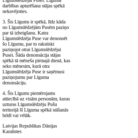
Līgumslēdzējai Pusei. Līguma
darbības apturēšana stājas spēkā
nekavējoties.
3. Šis Līgums ir spēkā, līdz kāda
no Līgumslēdzējām Pusēm paziņo
par tā izbeigšanu. Katra
Līgumslēdzēja Puse var denonsēt
šo Līgumu, par to rakstiski
paziņojot otrai Līgumslēdzējai
Pusei. Šāda denonsācija stājas
spēkā tā mēneša pirmajā dienā, kas
seko mēnesim, kurā otra
Līgumslēdzēja Puse ir saņēmusi
paziņojumu par Līguma
denonsāciju.
4. Šis Līgums piemērojams
attiecībā uz visām personām, kuras
uzturas Līgumslēdzēju Pušu
teritorijā šī Līguma spēkā stāšanās
brīdī vai vēlāk.
Latvijas Republikas Dānijas
Karalistes