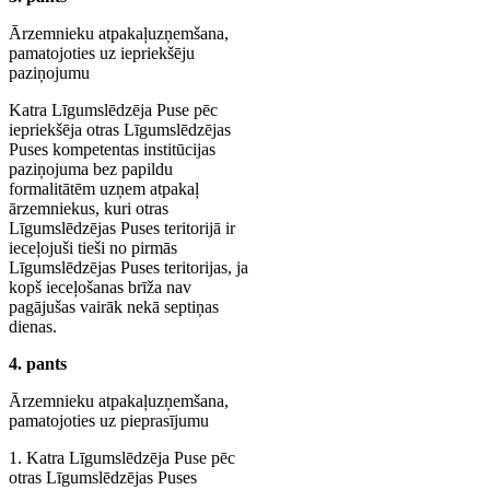
Ārzemnieku atpakaļuzņemšana,
pamatojoties uz iepriekšēju
paziņojumu
Katra Līgumslēdzēja Puse pēc
iepriekšēja otras Līgumslēdzējas
Puses kompetentas institūcijas
paziņojuma bez papildu
formalitātēm uzņem atpakaļ
ārzemniekus, kuri otras
Līgumslēdzējas Puses teritorijā ir
ieceļojuši tieši no pirmās
Līgumslēdzējas Puses teritorijas, ja
kopš ieceļošanas brīža nav
pagājušas vairāk nekā septiņas
dienas.
4. pants
Ārzemnieku atpakaļuzņemšana,
pamatojoties uz pieprasījumu
1. Katra Līgumslēdzēja Puse pēc
otras Līgumslēdzējas Puses