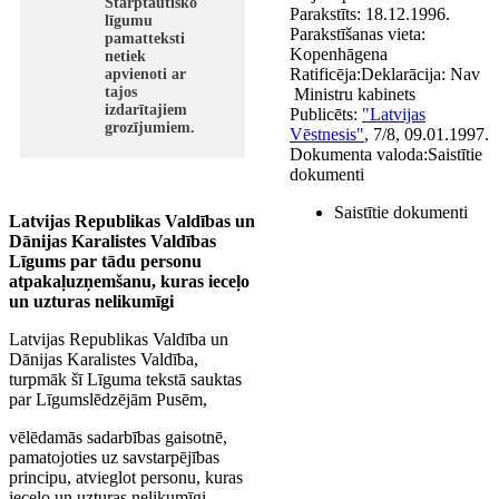
Starptautisko
Parakstīts:
18.12.1996.
līgumu
Parakstīšanas vieta:
pamatteksti
Kopenhāgena
netiek
Ratificēja:
Deklarācija:
Nav
apvienoti ar
tajos
Ministru kabinets
izdarītajiem
Publicēts:
"Latvijas
grozījumiem.
Vēstnesis"
, 7/8, 09.01.1997.
Dokumenta valoda:
Saistītie
dokumenti
Saistītie dokumenti
Latvijas Republikas Valdības un
Dānijas Karalistes Valdības
Līgums par tādu personu
atpakaļuzņemšanu, kuras ieceļo
un uzturas nelikumīgi
Latvijas Republikas Valdība un
Dānijas Karalistes Valdība,
turpmāk šī Līguma tekstā sauktas
par Līgumslēdzējām Pusēm,
vēlēdamās sadarbības gaisotnē,
pamatojoties uz savstarpējības
principu, atvieglot personu, kuras
ieceļo un uzturas nelikumīgi,