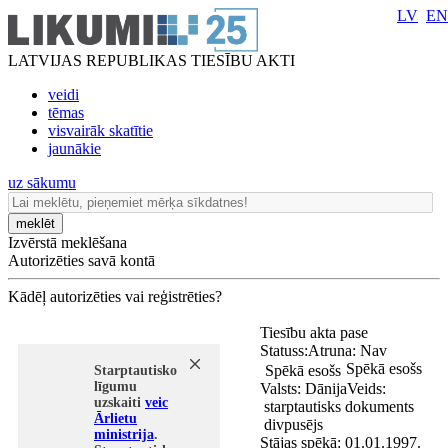
LV
EN
LATVIJAS REPUBLIKAS TIESĪBU AKTI
veidi
tēmas
visvairāk skatītie
jaunākie
uz sākumu
meklēt
Izvērstā meklēšana
Autorizēties savā kontā
Kādēļ autorizēties vai reģistrēties?
Tiesību akta pase
Statuss:
Atruna:
Nav
Spēkā esošs
Spēkā esošs
Starptautisko
līgumu
Valsts:
Dānija
Veids:
uzskaiti
veic
starptautisks dokuments
Ārlietu
divpusējs
ministrija
.
Stājas spēkā:
01.01.1997.