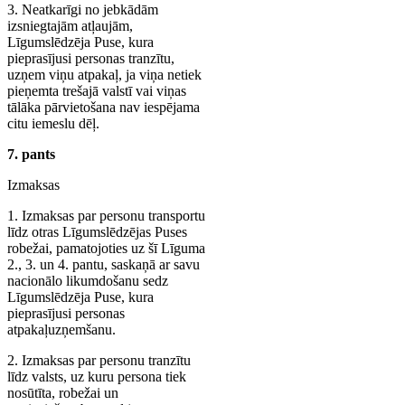
3. Neatkarīgi no jebkādām
izsniegtajām atļaujām,
Līgumslēdzēja Puse, kura
pieprasījusi personas tranzītu,
uzņem viņu atpakaļ, ja viņa netiek
pieņemta trešajā valstī vai viņas
tālāka pārvietošana nav iespējama
citu iemeslu dēļ.
7. pants
Izmaksas
1. Izmaksas par personu transportu
līdz otras Līgumslēdzējas Puses
robežai, pamatojoties uz šī Līguma
2., 3. un 4. pantu, saskaņā ar savu
nacionālo likumdošanu sedz
Līgumslēdzēja Puse, kura
pieprasījusi personas
atpakaļuzņemšanu.
2. Izmaksas par personu tranzītu
līdz valsts, uz kuru persona tiek
nosūtīta, robežai un