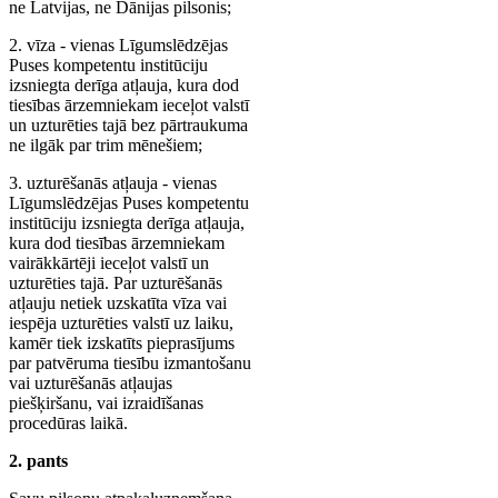
ne Latvijas, ne Dānijas pilsonis;
2. vīza - vienas Līgumslēdzējas
Puses kompetentu institūciju
izsniegta derīga atļauja, kura dod
tiesības ārzemniekam ieceļot valstī
un uzturēties tajā bez pārtraukuma
ne ilgāk par trim mēnešiem;
3. uzturēšanās atļauja - vienas
Līgumslēdzējas Puses kompetentu
institūciju izsniegta derīga atļauja,
kura dod tiesības ārzemniekam
vairākkārtēji ieceļot valstī un
uzturēties tajā. Par uzturēšanās
atļauju netiek uzskatīta vīza vai
iespēja uzturēties valstī uz laiku,
kamēr tiek izskatīts pieprasījums
par patvēruma tiesību izmantošanu
vai uzturēšanās atļaujas
piešķiršanu, vai izraidīšanas
procedūras laikā.
2. pants