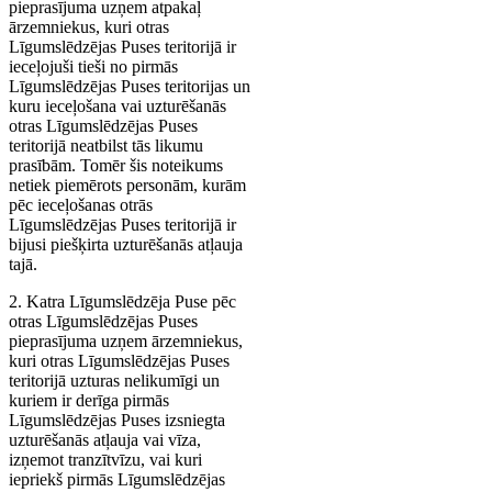
pieprasījuma uzņem atpakaļ
ārzemniekus, kuri otras
Līgumslēdzējas Puses teritorijā ir
ieceļojuši tieši no pirmās
Līgumslēdzējas Puses teritorijas un
kuru ieceļošana vai uzturēšanās
otras Līgumslēdzējas Puses
teritorijā neatbilst tās likumu
prasībām. Tomēr šis noteikums
netiek piemērots personām, kurām
pēc ieceļošanas otrās
Līgumslēdzējas Puses teritorijā ir
bijusi piešķirta uzturēšanās atļauja
tajā.
2. Katra Līgumslēdzēja Puse pēc
otras Līgumslēdzējas Puses
pieprasījuma uzņem ārzemniekus,
kuri otras Līgumslēdzējas Puses
teritorijā uzturas nelikumīgi un
kuriem ir derīga pirmās
Līgumslēdzējas Puses izsniegta
uzturēšanās atļauja vai vīza,
izņemot tranzītvīzu, vai kuri
iepriekš pirmās Līgumslēdzējas