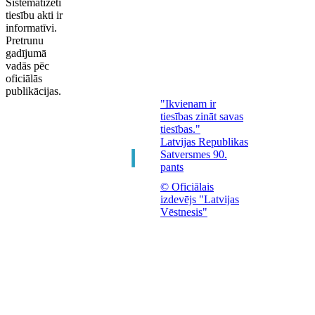
Sistematizēti
tiesību akti ir
informatīvi.
Pretrunu
gadījumā
vadās pēc
oficiālās
publikācijas.
"Ikvienam ir
tiesības zināt savas
tiesības."
Latvijas Republikas
Satversmes 90.
pants
© Oficiālais
izdevējs "Latvijas
Vēstnesis"