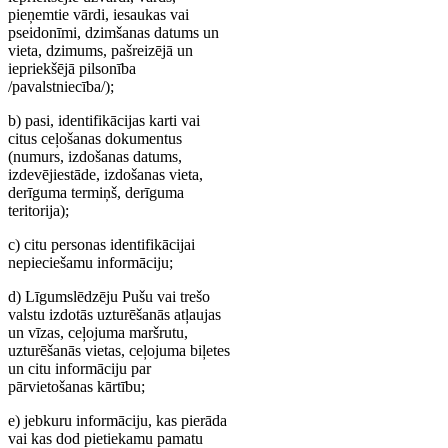
pieņemtie vārdi, iesaukas vai
pseidonīmi, dzimšanas datums un
vieta, dzimums, pašreizējā un
iepriekšējā pilsonība
/pavalstniecība/);
b) pasi, identifikācijas karti vai
citus ceļošanas dokumentus
(numurs, izdošanas datums,
izdevējiestāde, izdošanas vieta,
derīguma termiņš, derīguma
teritorija);
c) citu personas identifikācijai
nepieciešamu informāciju;
d) Līgumslēdzēju Pušu vai trešo
valstu izdotās uzturēšanās atļaujas
un vīzas, ceļojuma maršrutu,
uzturēšanās vietas, ceļojuma biļetes
un citu informāciju par
pārvietošanas kārtību;
e) jebkuru informāciju, kas pierāda
vai kas dod pietiekamu pamatu