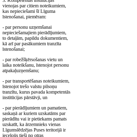
3. Kompetentās institūcijas
vienojas par citiem noteikumiem,
kas nepieciešami šī Līguma
īstenošanai, piemēram:
- par personu uzņemšanai
nepieciešamajiem pierādījumiem,
to detaļām, papildu dokumentiem,
kā arī par pasākumiem tranzīta
īstenošanai;
- par robežšķērsošanas vietu un
laika noteikšanu, īstenojot personu
atpakaļuzņemšanu;
- par transportēšanas noteikumiem,
īstenojot trešo valstu pilsoņu
tranzītu, kurus pavada kompetentās
institūcijas pārstāvji, un
- par pierādījumiem un pamatiem,
saskaņā ar kuriem uzskatāms par
pierādītu vai ir pietiekams pamats
uzskatīt, ka ārzemnieks vienas
Līgumslēdzējas Puses teritorijā ir
ieceļojis tieši no otras