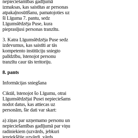
nepieciešamības gadījumā
izmaksas, kas saistītas ar personas
atpakaļnosūtīšanu, pamatojoties uz
šī Līguma 7. pantu, sedz
Līgumslēdzēja Puse, kura
pieprasījusi personas tranzītu.
3. Katra Līgumslēdzēja Puse sedz
izdevumus, kas saistīti ar tās
kompetento institūciju sniegto
palīdzību, īstenojot personu
tranzītu caur tās teritoriju.
8. pants
Informācijas sniegšana
Ciktāl, īstenojot šo Līgumu, otrai
Līgumslēdzējai Pusei nepieciešams
nodot datus, kas attiecas uz
personām, šie dati var skart:
a) ziņas par uzņemamo personu un
nepieciešamības gadījumā par viņu
radiniekiem (uzvārds, jebkuri
iepriekšējie uzvārdi, vārds,