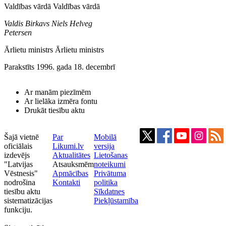
Valdības vārdā Valdības vārdā
Valdis Birkavs Niels Helveg
Petersen
Ārlietu ministrs Ārlietu ministrs
Parakstīts 1996. gada 18. decembrī
Ar manām piezīmēm
Ar lielāka izmēra fontu
Drukāt tiesību aktu
Šajā vietnē
Par
Mobilā
oficiālais
Likumi.lv
versija
izdevējs
Aktualitātes
Lietošanas
"Latvijas
Atsauksmēm
noteikumi
Vēstnesis"
Apmācības
Privātuma
nodrošina
Kontakti
politika
tiesību aktu
Sīkdatnes
sistematizācijas
Piekļūstamība
funkciju.