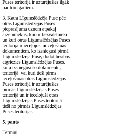
Puses teritorijā ir uzturējušies ilgāk
par trim gadiem.
3. Katra Līgumslēdzēja Puse pēc
otras Līgumslēdzējas Puses
pieprasījuma uzņem atpakaļ
ārzemniekus, kuri ir bezvalstnieki
un kuri otras Līgumslēdzējas Puses
teritorijā ir ieceļojuši ar ceļošanas
dokumentiem, ko izsniegusi pirmā
Līgumslēdzēja Puse, dodot tiesības
atgriezies Līgumslēdzējas Puses,
kura izsniegusi šo dokumentu,
teritorijā, vai kuri tieši pirms
ieceļošanas otras Līgumslēdzējas
Puses teritorijā ir uzturējušies
pirmās Līgumslēdzējas Puses
teritorijā un ir ieceļojuši otras
Līgumslēdzējas Puses teritorijā
tieši no pirmās Līgumslēdzējas
Puses teritorijas.
5. pants
Termiņi