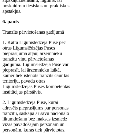
atpakaļuzņemšanu, lūguma, lai
noskaidrotu tiesiskus un praktiskus
apstākļus.
6. pants
Tranzīts pārvietošanas gadījumā
1. Katra Līgumslēdzēja Puse pēc
otras Līgumslēdzējas Puses
pieprasījuma atļauj ārzemnieku
tranzītu viņu pārvietošanas
gadījumā. Līgumslēdzēja Puse var
pieprasīt, lai ārzemnieku laikā,
kamēr tiek īstenots tranzīts caur tās
teritoriju, pavada otras
Līgumslēdzējas Puses kompetentās
institūcijas pārstāvis.
2. Līgumslēdzēja Puse, kurai
adresēts pieprasījums par personas
tranzītu, saskaņā ar savu nacionālo
likumdošanu bez maksas izsniedz
vīzas pavadošajām personām un
personām, kuras tiek pārvietotas.