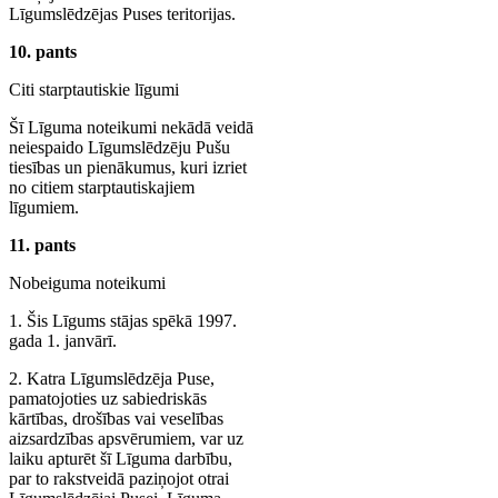
Līgumslēdzējas Puses teritorijas.
10. pants
Citi starptautiskie līgumi
Šī Līguma noteikumi nekādā veidā
neiespaido Līgumslēdzēju Pušu
tiesības un pienākumus, kuri izriet
no citiem starptautiskajiem
līgumiem.
11. pants
Nobeiguma noteikumi
1. Šis Līgums stājas spēkā 1997.
gada 1. janvārī.
2. Katra Līgumslēdzēja Puse,
pamatojoties uz sabiedriskās
kārtības, drošības vai veselības
aizsardzības apsvērumiem, var uz
laiku apturēt šī Līguma darbību,
par to rakstveidā paziņojot otrai