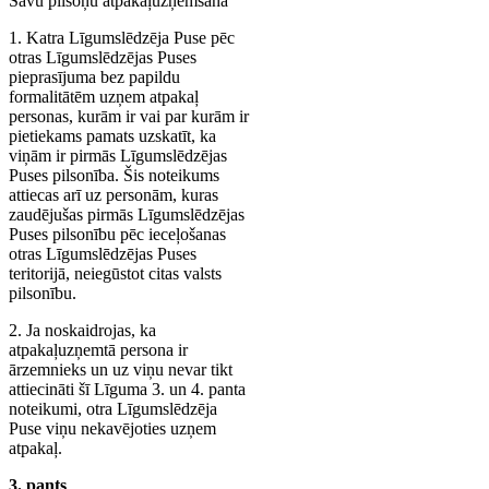
Savu pilsoņu atpakaļuzņemšana
1. Katra Līgumslēdzēja Puse pēc
otras Līgumslēdzējas Puses
pieprasījuma bez papildu
formalitātēm uzņem atpakaļ
personas, kurām ir vai par kurām ir
pietiekams pamats uzskatīt, ka
viņām ir pirmās Līgumslēdzējas
Puses pilsonība. Šis noteikums
attiecas arī uz personām, kuras
zaudējušas pirmās Līgumslēdzējas
Puses pilsonību pēc ieceļošanas
otras Līgumslēdzējas Puses
teritorijā, neiegūstot citas valsts
pilsonību.
2. Ja noskaidrojas, ka
atpakaļuzņemtā persona ir
ārzemnieks un uz viņu nevar tikt
attiecināti šī Līguma 3. un 4. panta
noteikumi, otra Līgumslēdzēja
Puse viņu nekavējoties uzņem
atpakaļ.
3. pants