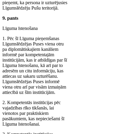
pieņemt, ka persona ir uzturējusies
Līgumslēdzēju Pušu teritorijā.
9. pants
Līguma īstenošana
1. Pēc šī Līguma pieņemšanas
Līgumslēdzējas Puses viena otru
pa diplomātiskajiem kanāliem
informē par kompetentajām
institūcijām, kas ir atbildīgas par šī
Līguma īstenošanu, kā arī par to
adresēm un citu informāciju, kas
attiecas uz sakaru uzturēšanu.
Līgumslēdzējas Puses informē
viena otru arī par visām izmaiņām
attiecībā uz šīm institūcijām.
2. Kompetentās institūcijas pēc
vajadzības rīko tikšanās, lai
vienotos par praktiskiem
pasākumiem, kas nepieciešami šī
Līguma īstenošanai.