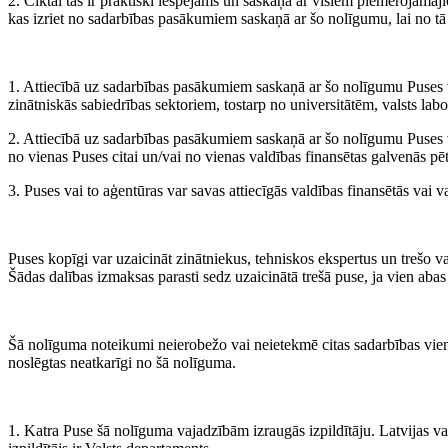
2. Ciktāl tas ir praktiski iespējams un saskaņā ar visiem piemērojamaj
kas izriet no sadarbības pasākumiem saskaņā ar šo nolīgumu, lai no tā
1. Attiecībā uz sadarbības pasākumiem saskaņā ar šo nolīgumu Puses va
zinātniskās sabiedrības sektoriem, tostarp no universitātēm, valsts labo
2. Attiecībā uz sadarbības pasākumiem saskaņā ar šo nolīgumu Puses va
no vienas Puses citai un/vai no vienas valdības finansētas galvenās pē
3. Puses vai to aģentūras var savas attiecīgās valdības finansētās vai
Puses kopīgi var uzaicināt zinātniekus, tehniskos ekspertus un trešo va
Šādas dalības izmaksas parasti sedz uzaicinātā trešā puse, ja vien abas
Šā nolīguma noteikumi neierobežo vai neietekmē citas sadarbības vieno
noslēgtas neatkarīgi no šā nolīguma.
1. Katra Puse šā nolīguma vajadzībām izraugās izpildītāju. Latvijas val