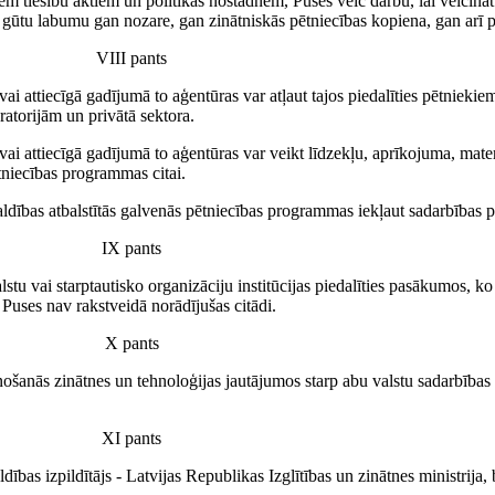
iem tiesību aktiem un politikas nostādnēm, Puses veic darbu, lai veicinā
 gūtu labumu gan nozare, gan zinātniskās pētniecības kopiena, gan arī p
VIII pants
i attiecīgā gadījumā to aģentūras var atļaut tajos piedalīties pētnieki
ratorijām un privātā sektora.
i attiecīgā gadījumā to aģentūras var veikt līdzekļu, aprīkojuma, mate
tniecības programmas citai.
 valdības atbalstītās galvenās pētniecības programmas iekļaut sadarbība
IX pants
lstu vai starptautisko organizāciju institūcijas piedalīties pasākumos, k
 Puses nav rakstveidā norādījušas citādi.
X pants
šanās zinātnes un tehnoloģijas jautājumos starp abu valstu sadarbības a
XI pants
dības izpildītājs - Latvijas Republikas Izglītības un zinātnes ministrija