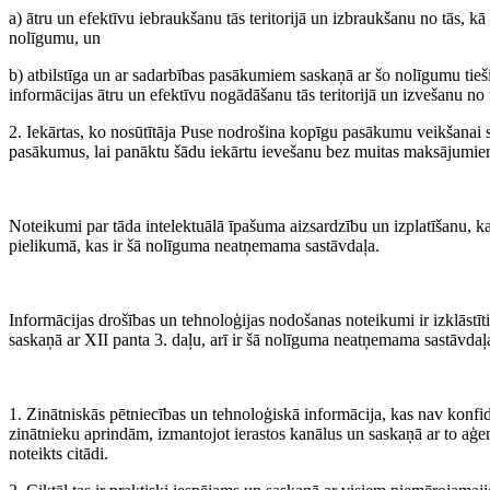
a) ātru un efektīvu iebraukšanu tās teritorijā un izbraukšanu no tās,
nolīgumu, un
b) atbilstīga un ar sadarbības pasākumiem saskaņā ar šo nolīgumu tieši
informācijas ātru un efektīvu nogādāšanu tās teritorijā un izvešanu no 
2. Iekārtas, ko nosūtītāja Puse nodrošina kopīgu pasākumu veikšanai
pasākumus, lai panāktu šādu iekārtu ievešanu bez muitas maksājumiem
Noteikumi par tāda intelektuālā īpašuma aizsardzību un izplatīšanu, kas
pielikumā, kas ir šā nolīguma neatņemama sastāvdaļa.
Informācijas drošības un tehnoloģijas nodošanas noteikumi ir izklāstīt
saskaņā ar XII panta 3. daļu, arī ir šā nolīguma neatņemama sastāvdaļ
1. Zinātniskās pētniecības un tehnoloģiskā informācija, kas nav konfi
zinātnieku aprindām, izmantojot ierastos kanālus un saskaņā ar to aģen
noteikts citādi.