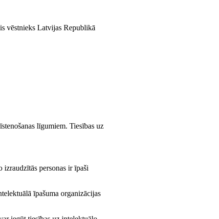
is vēstnieks Latvijas Republikā
 īstenošanas līgumiem. Tiesības uz
izraudzītās personas ir īpaši
ntelektuālā īpašuma organizācijas
ar iegūt tiesības uz intelektuālo