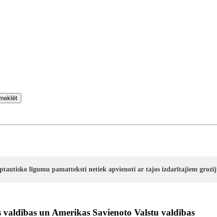
meklēt
rptautisko līgumu pamatteksti netiek apvienoti ar tajos izdarītajiem groz
 valdības un Amerikas Savienoto Valstu valdības