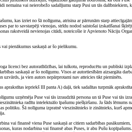
tādi nemaina vai neierobežo sadalījumu starp Pusi un tās dalībniekiem, k
pašumu, kas izriet no šā nolīguma, atrisina ar pārrunām starp attiecīgajām
s par to savstarpēji vienojas, strīdu nodod saistošai izskatīšanai šķīrē
sonas rakstveidā nevienojas citādi, noteicošie ir Apvienoto Nāciju Organ
s vai pienākumus saskaņā ar šo pielikumu.
a licenci bez autoratlīdzības, lai tulkotu, reproducētu un publiski izpl
darbības saskaņā ar šo nolīgumu. Visos ar autortiesībām aizsargāta darba
 uzvārds, ja vien autors nepārprotami nav atteicies tikt pieminēts.
s aprakstītas iepriekš III panta A) daļā, tiek sadalītas turpmāk aprakstīta
līgumu uzņēmēja Puse vai tās izraudzītā persona un tā Puse vai tās izr
 vieszinātnieka radītu intelektuālo īpašumu piešķiršanu. Ja šāds lēmums 
as politiku. Šā nolīguma izpratnē vieszinātnieks ir zinātnieks, kurš apme
ja.
arbina vai finansē viena Puse saskaņā ar citiem sadarbības pasākumiem, k
rsonas, kuras nodarbina vai finansē abas Puses, ir abu Pušu kopīpašums. T