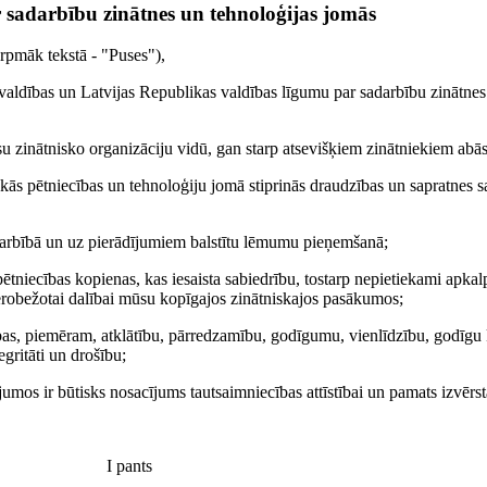
 sadarbību zinātnes un tehnoloģijas jomās
rpmāk tekstā - "Puses"),
 valdības un Latvijas Republikas valdības līgumu par sadarbību zinātnes
u zinātnisko organizāciju vidū, gan starp atsevišķiem zinātniekiem abās 
skās pētniecības un tehnoloģiju jomā stiprinās draudzības un sapratnes sa
sadarbībā un uz pierādījumiem balstītu lēmumu pieņemšanā;
pētniecības kopienas, kas iesaista sabiedrību, tostarp nepietiekami apka
eierobežotai dalībai mūsu kopīgajos zinātniskajos pasākumos;
ības, piemēram, atklātību, pārredzamību, godīgumu, vienlīdzību, godīgu 
egritāti un drošību;
umos ir būtisks nosacījums tautsaimniecības attīstībai un pamats izvērsta
I pants