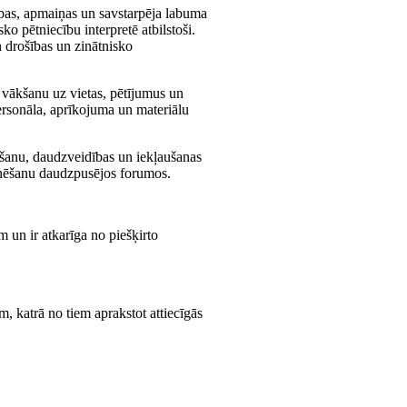
zības, apmaiņas un savstarpēja labuma
o pētniecību interpretē atbilstoši.
un drošības un zinātnisko
 vākšanu uz vietas, pētījumus un
ersonāla, aprīkojuma un materiālu
eikšanu, daudzveidības un iekļaušanas
rdinēšanu daudzpusējos forumos.
 un ir atkarīga no piešķirto
, katrā no tiem aprakstot attiecīgās