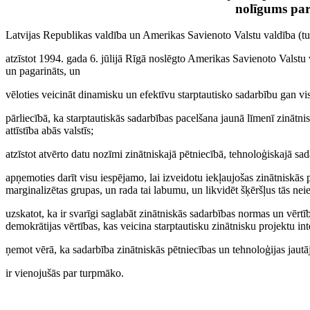
nolīgums par
Latvijas Republikas valdība un Amerikas Savienoto Valstu valdība (tu
atzīstot 1994. gada 6. jūlijā Rīgā noslēgto Amerikas Savienoto Valstu
un pagarināts, un
vēloties veicināt dinamisku un efektīvu starptautisko sadarbību gan vis
pārliecībā, ka starptautiskās sadarbības pacelšana jaunā līmenī zinātni
attīstība abās valstīs;
atzīstot atvērto datu nozīmi zinātniskajā pētniecībā, tehnoloģiskajā 
apņemoties darīt visu iespējamo, lai izveidotu iekļaujošas zinātniskās 
marginalizētas grupas, un rada tai labumu, un likvidēt šķēršļus tās n
uzskatot, ka ir svarīgi saglabāt zinātniskās sadarbības normas un vērt
demokrātijas vērtības, kas veicina starptautisku zinātnisku projektu int
ņemot vērā, ka sadarbība zinātniskās pētniecības un tehnoloģijas jautāj
ir vienojušās par turpmāko.