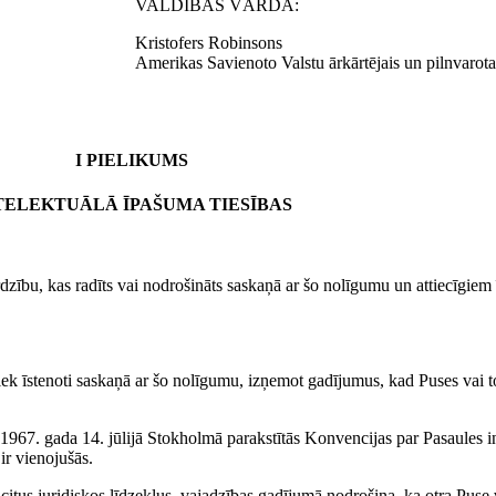
VALDĪBAS VĀRDĀ:
Kristofers Robinsons
Amerikas Savienoto Valstu ārkārtējais un pilnvarota
I PIELIKUMS
TELEKTUĀLĀ ĪPAŠUMA TIESĪBAS
rdzību, kas radīts vai nodrošināts saskaņā ar šo nolīgumu un attiecīgiem
k īstenoti saskaņā ar šo nolīgumu, izņemot gadījumus, kad Puses vai to 
i 1967. gada 14. jūlijā Stokholmā parakstītās Konvencijas par Pasaules i
ir vienojušās.
itus juridiskos līdzekļus, vajadzības gadījumā nodrošina, ka otra Puse v