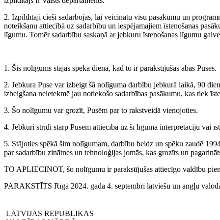
izpildītājs ir Valsts departaments.
2. Izpildītāji cieši sadarbojas, lai veicinātu visu pasākumu un program
noteikšanu attiecībā uz sadarbību un iespējamajiem īstenošanas pasāku
līgumu. Tomēr sadarbību saskaņā ar jebkuru īstenošanas līgumu galveno
1. Šis nolīgums stājas spēkā dienā, kad to ir parakstījušas abas Puses.
2. Jebkura Puse var izbeigt šā nolīguma darbību jebkurā laikā, 90 diena
izbeigšana neietekmē jau notiekošo sadarbības pasākumu, kas tiek īst
3. Šo nolīgumu var grozīt, Pusēm par to rakstveidā vienojoties.
4. Jebkuri strīdi starp Pusēm attiecībā uz šī līguma interpretāciju vai ī
5. Stājoties spēkā šim nolīgumam, darbību beidz un spēku zaudē 1994.
par sadarbību zinātnes un tehnoloģijas jomās, kas grozīts un pagarināt
TO APLIECINOT, šo nolīgumu ir parakstījušas attiecīgo valdību pienā
PARAKSTĪTS Rīgā 2024. gada 4. septembrī latviešu un angļu valodā, 
LATVIJAS REPUBLIKAS