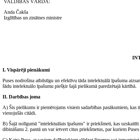
VALDĪBAS VĀRDĀ:
Anda Čakša
Izglītības un zinātnes ministre
IN
I. Vispārēji pienākumi
Puses nodrošina atbilstīgu un efektīvu tāda intelektuālā īpašuma aizsa
šādu intelektuālo īpašumu piešķir šajā pielikumā paredzētajā kārtībā.
II. Darbības joma
A) Šis pielikums ir piemērojams visiem sadarbības pasākumiem, kas tie
vienojušās citādi.
B) Šajā nolīgumā "intelektuālais īpašums" ir priekšmeti, kas uzskaitīt
dibināšanu 2. pantā un var ietvert citus priekšmetus, par kuriem Puses 
C) Katra Puse, ar saviem dalībniekiem slēdzot līgumus vai izmantojot c