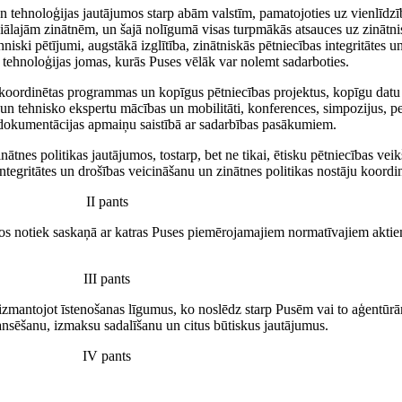
s un tehnoloģijas jautājumos starp abām valstīm, pamatojoties uz vienlīd
ciālajām zinātnēm, un šajā nolīgumā visas turpmākās atsauces uz zinātnisk
hniski pētījumi, augstākā izglītība, zinātniskās pētniecības integritātes 
n tehnoloģijas jomas, kurās Puses vēlāk var nolemt sadarboties.
ā koordinētas programmas un kopīgus pētniecības projektus, kopīgu datu
un tehnisko ekspertu mācības un mobilitāti, konferences, simpozijus, p
 dokumentācijas apmaiņu saistībā ar sadarbības pasākumiem.
inātnes politikas jautājumos, tostarp, bet ne tikai, ētisku pētniecības v
 integritātes un drošības veicināšanu un zinātnes politikas nostāju koo
II pants
os notiek saskaņā ar katras Puses piemērojamajiem normatīvajiem aktiem
III pants
 izmantojot īstenošanas līgumus, ko noslēdz starp Pusēm vai to aģentūrām
nansēšanu, izmaksu sadalīšanu un citus būtiskus jautājumus.
IV pants