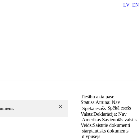
LV
EN
Tiesību akta pase
Statuss:
Atruna:
Nav
Spēkā esošs
Spēkā esošs
ījumiem.
Valsts:
Deklarācija:
Nav
Amerikas Savienotās valstis
Veids:
Saistītie dokumenti
starptautisks dokuments
divpusējs