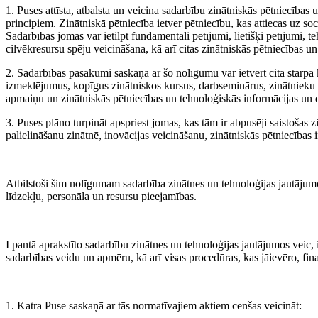
1. Puses attīsta, atbalsta un veicina sadarbību zinātniskās pētniecība
principiem. Zinātniskā pētniecība ietver pētniecību, kas attiecas uz so
Sadarbības jomās var ietilpt fundamentāli pētījumi, lietišķi pētījumi, te
cilvēkresursu spēju veicināšana, kā arī citas zinātniskās pētniecības u
2. Sadarbības pasākumi saskaņā ar šo nolīgumu var ietvert cita starp
izmeklējumus, kopīgus zinātniskos kursus, darbseminārus, zinātnieku 
apmaiņu un zinātniskās pētniecības un tehnoloģiskās informācijas un
3. Puses plāno turpināt apspriest jomas, kas tām ir abpusēji saistošas z
palielināšanu zinātnē, inovācijas veicināšanu, zinātniskās pētniecības
Atbilstoši šim nolīgumam sadarbība zinātnes un tehnoloģijas jautājum
līdzekļu, personāla un resursu pieejamības.
I pantā aprakstīto sadarbību zinātnes un tehnoloģijas jautājumos veic,
sadarbības veidu un apmēru, kā arī visas procedūras, kas jāievēro, fi
1. Katra Puse saskaņā ar tās normatīvajiem aktiem cenšas veicināt: