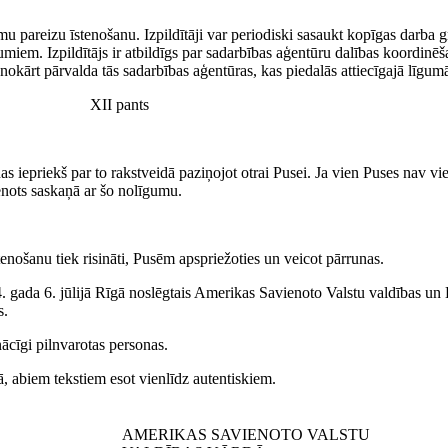
mu pareizu īstenošanu. Izpildītāji var periodiski sasaukt kopīgas darba gr
miem. Izpildītājs ir atbildīgs par sadarbības aģentūru dalības koordinē
kārt pārvalda tās sadarbības aģentūras, kas piedalās attiecīgajā līgum
XII pants
s iepriekš par to rakstveidā paziņojot otrai Pusei. Ja vien Puses nav vi
enots saskaņā ar šo nolīgumu.
stenošanu tiek risināti, Pusēm apspriežoties un veicot pārrunas.
 gada 6. jūlijā Rīgā noslēgtais Amerikas Savienoto Valstu valdības un 
s.
cīgi pilnvarotas personas.
abiem tekstiem esot vienlīdz autentiskiem.
AMERIKAS SAVIENOTO VALSTU