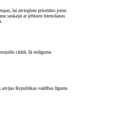
upas, lai atvieglotu prioritāro jomu
šanu saskaņā ar jebkuru īstenošanas
ā.
enojušās citādi, šā nolīguma
Latvijas Republikas valdības līgums