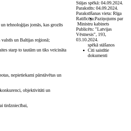
Stājas spēkā:
04.09.2024.
Parakstīts:
04.09.2024.
Parakstīšanas vieta:
Rīga
Ratificēja:
Paziņojums par
Ministru kabinets
 un tehnoloģijas jomās, kas grozīts
Publicēts:
"Latvijas
Vēstnesis", 193,
03.10.2024.
valstīs un Baltijas reģionā;
spēkā stāšanos
ites starp to tautām un tiks veicināta
Citi saistītie
dokumenti
lpotas, nepietiekami pārstāvētas un
konkurenci, objektivitāti un
i tirdzniecībai,