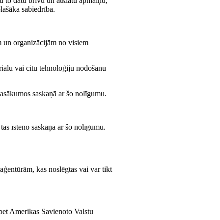
tu to datu brīvu un atklātu apmaiņu,
lašāka sabiedrība.
em un organizācijām no visiem
riālu vai citu tehnoloģiju nodošanu
s pasākumos saskaņā ar šo nolīgumu.
o tās īsteno saskaņā ar šo nolīgumu.
ģentūrām, kas noslēgtas vai var tikt
, bet Amerikas Savienoto Valstu