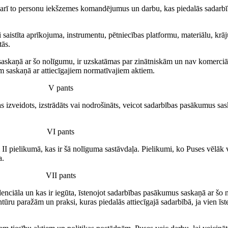
 kā arī to personu iekšzemes komandējumus un darbu, kas piedalās sadar
 saistīta aprīkojuma, instrumentu, pētniecības platformu, materiālu, kr
tās.
 saskaņā ar šo nolīgumu, ir uzskatāmas par zinātniskām un nav komerciā
 saskaņā ar attiecīgajiem normatīvajiem aktiem.
V pants
 izveidots, izstrādāts vai nodrošināts, veicot sadarbības pasākumus saska
VI pants
i II pielikumā, kas ir šā nolīguma sastāvdaļa. Pielikumi, ko Puses vēlā
a.
VII pants
denciāla un kas ir iegūta, īstenojot sadarbības pasākumus saskaņā ar šo 
tūru paražām un praksi, kuras piedalās attiecīgajā sadarbībā, ja vien ī