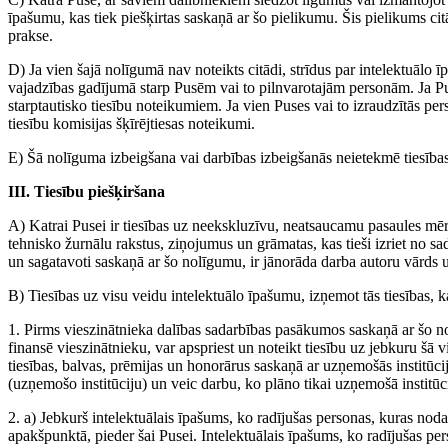
īpašumu, kas tiek piešķirtas saskaņā ar šo pielikumu. Šis pielikums ci
prakse.
D) Ja vien šajā nolīgumā nav noteikts citādi, strīdus par intelektuālo ī
vajadzības gadījumā starp Pusēm vai to pilnvarotajām personām. Ja Puse
starptautisko tiesību noteikumiem. Ja vien Puses vai to izraudzītās per
tiesību komisijas šķīrējtiesas noteikumi.
E) Šā nolīguma izbeigšana vai darbības izbeigšanās neietekmē tiesība
III. Tiesību piešķiršana
A) Katrai Pusei ir tiesības uz neekskluzīvu, neatsaucamu pasaules mērog
tehnisko žurnālu rakstus, ziņojumus un grāmatas, kas tieši izriet no sa
un sagatavoti saskaņā ar šo nolīgumu, ir jānorāda darba autoru vārds un
B) Tiesības uz visu veidu intelektuālo īpašumu, izņemot tās tiesības, ka
1. Pirms vieszinātnieka dalības sadarbības pasākumos saskaņā ar šo no
finansē vieszinātnieku, var apspriest un noteikt tiesību uz jebkuru šā
tiesības, balvas, prēmijas un honorārus saskaņā ar uzņemošās institūcij
(uzņemošo institūciju) un veic darbu, ko plāno tikai uzņemošā institūci
2. a) Jebkurš intelektuālais īpašums, ko radījušas personas, kuras nod
apakšpunktā, pieder šai Pusei. Intelektuālais īpašums, ko radījušas pe