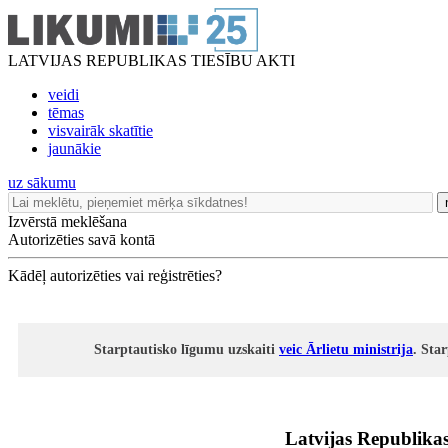
LATVIJAS REPUBLIKAS TIESĪBU AKTI
veidi
tēmas
visvairāk skatītie
jaunākie
uz sākumu
Izvērstā meklēšana
Autorizēties savā kontā
Kādēļ autorizēties vai reģistrēties?
Starptautisko līgumu uzskaiti
veic Ārlietu ministrija
. Sta
Latvijas Republikas