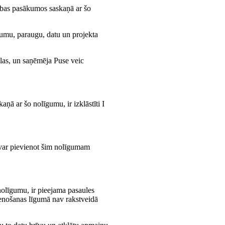
bības pasākumos saskaņā ar šo
ājumu, paraugu, datu un projekta
las, un saņēmēja Puse veic
ņā ar šo nolīgumu, ir izklāstīti I
k var pievienot šim nolīgumam
nolīgumu, ir pieejama pasaules
stenošanas līgumā nav rakstveidā