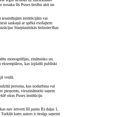
o nosaka šīs Puses tiesību akti un
 iesaistītajām institūcijām vai
jtiesā saskaņā ar spēkā esošajiem
izācijas Starptautiskās tirdzniecības
atītu monogrāfijas, zinātnisko un
 eksemplāros, kas izplatīti publiski
jā veidā.
audzītā persona, kas nodarbina vai
nav pieņemts, vieszinātnieki saņem
klē otras Puses institūciju
as nav ietverti III panta B) daļas 1.
urklāt katrs autors ir tiesīgs saņemt