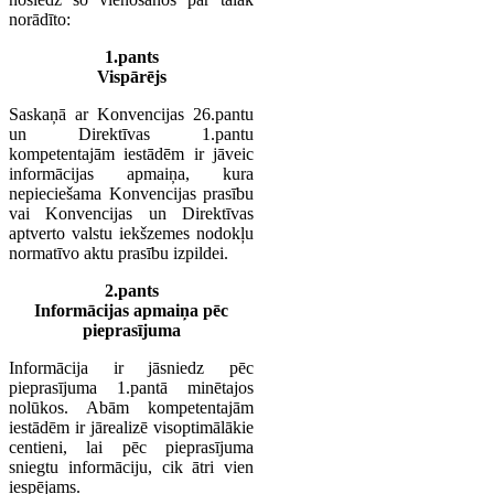
norādīto:
1.pants
Vispārējs
Saskaņā ar Konvencijas 26.pantu
un Direktīvas 1.pantu
kompetentajām iestādēm ir jāveic
informācijas apmaiņa, kura
nepieciešama Konvencijas prasību
vai Konvencijas un Direktīvas
aptverto valstu iekšzemes nodokļu
normatīvo aktu prasību izpildei.
2.pants
Informācijas apmaiņa pēc
pieprasījuma
Informācija ir jāsniedz pēc
pieprasījuma 1.pantā minētajos
nolūkos. Abām kompetentajām
iestādēm ir jārealizē visoptimālākie
centieni, lai pēc pieprasījuma
sniegtu informāciju, cik ātri vien
iespējams.