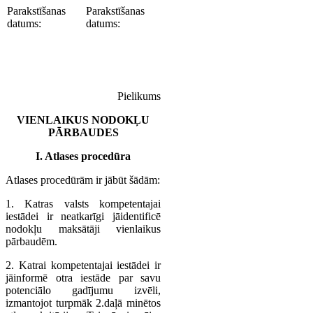
Parakstīšanas
Parakstīšanas
datums:
datums:
Pielikums
VIENLAIKUS NODOKĻU
PĀRBAUDES
I. Atlases procedūra
Atlases procedūrām ir jābūt šādām:
1. Katras valsts kompetentajai
iestādei ir neatkarīgi jāidentificē
nodokļu maksātāji vienlaikus
pārbaudēm.
2. Katrai kompetentajai iestādei ir
jāinformē otra iestāde par savu
potenciālo gadījumu izvēli,
izmantojot turpmāk 2.daļā minētos