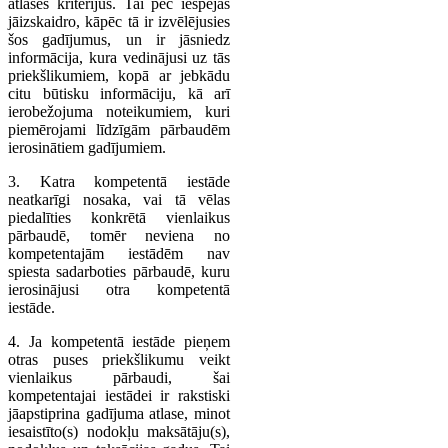
atlases kritērijus. Tai pēc iespējas
jāizskaidro, kāpēc tā ir izvēlējusies
šos gadījumus, un ir jāsniedz
informācija, kura vedinājusi uz tās
priekšlikumiem, kopā ar jebkādu
citu būtisku informāciju, kā arī
ierobežojuma noteikumiem, kuri
piemērojami līdzīgām pārbaudēm
ierosinātiem gadījumiem.
3. Katra kompetentā iestāde
neatkarīgi nosaka, vai tā vēlas
piedalīties konkrētā vienlaikus
pārbaudē, tomēr neviena no
kompetentajām iestādēm nav
spiesta sadarboties pārbaudē, kuru
ierosinājusi otra kompetentā
iestāde.
4. Ja kompetentā iestāde pieņem
otras puses priekšlikumu veikt
vienlaikus pārbaudi, šai
kompetentajai iestādei ir rakstiski
jāapstiprina gadījuma atlase, minot
iesaistīto(s) nodokļu maksātāju(s),