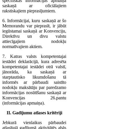
specifiskās informācijas apmaiņa
saskaņā ar oficiālajiem
rakstiskajiem pieprasījumiem.
6. Informācijai, kuru saskaņā ar šo
Memorandu var pieprasīt, ir jābūt
iegūstamai saskaņā ar Konvenciju,
Direktīvu un divu valstu
attiecīgajiem nodokļu
normatīvajiem aktiem.
7. Katras valsts kompetentajai
iestādei deklarācijā, kura adresēta
kompetentajai iestādei otrā valstī,
jānorāda, ka saskaņā ar
starptautisko likumdošanu tā
informēs ar pārbaudi saistīto
nodokļu maksātāju par paredzamo
informācijas nosūtīšanu saskaņā ar
Konvencijas 26.pantu
(informācijas apmaiņa).
II. Gadījumu atlases kritēriji
Jebkurā vienlaikus pārbaudei
atlasītajā gadījumā aktivitātēs abās