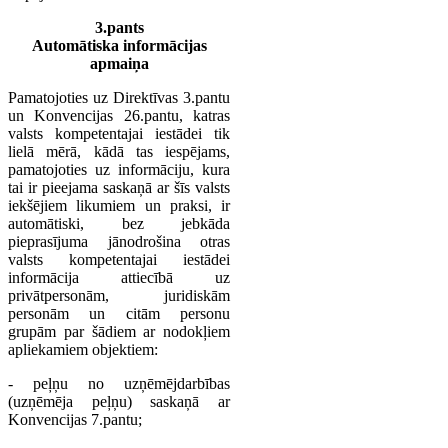
3.pants
Automātiska informācijas
apmaiņa
Pamatojoties uz Direktīvas 3.pantu
un Konvencijas 26.pantu, katras
valsts kompetentajai iestādei tik
lielā mērā, kādā tas iespējams,
pamatojoties uz informāciju, kura
tai ir pieejama saskaņā ar šīs valsts
iekšējiem likumiem un praksi, ir
automātiski, bez jebkāda
pieprasījuma jānodrošina otras
valsts kompetentajai iestādei
informācija attiecībā uz
privātpersonām, juridiskām
personām un citām personu
grupām par šādiem ar nodokļiem
apliekamiem objektiem:
- peļņu no uzņēmējdarbības
(uzņēmēja peļņu) saskaņā ar
Konvencijas 7.pantu;