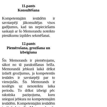
11.pants
Konsultēšana
Kompetentajām iestādēm ir
savstarpēji jākonsultējas visos
gadījumos, kad tas nepieciešams
saskaņā ar šo Memorandu noteikto
pienākumu izpildes sekmēšanai.
12.pants
Piemērošana, grozīšana un
izbeigšana
Šis Memorands ir piemērojams,
sākot no tā parakstīšanas brīža.
Memorandā jebkurā laikā drīkst
izdarīt grozījumus, ja kompetentās
iestādes ir savstarpēji par to
vienojušās. Šis Memorands ir
noslēgts uz nenoteiktu laika
periodu. To drīkst izbeigt pēc
rakstiska paziņojuma, kuru
sniegusi jebkura no kompetentajām
iestādēm. Kompetentajām iestādēm