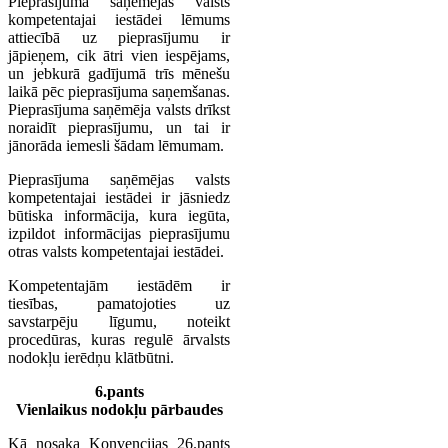
Pieprasījuma saņēmējas valsts
kompetentajai iestādei lēmums
attiecībā uz pieprasījumu ir
jāpieņem, cik ātri vien iespējams,
un jebkurā gadījumā trīs mēnešu
laikā pēc pieprasījuma saņemšanas.
Pieprasījuma saņēmēja valsts drīkst
noraidīt pieprasījumu, un tai ir
jānorāda iemesli šādam lēmumam.
Pieprasījuma saņēmējas valsts
kompetentajai iestādei ir jāsniedz
būtiska informācija, kura iegūta,
izpildot informācijas pieprasījumu
otras valsts kompetentajai iestādei.
Kompetentajām iestādēm ir
tiesības, pamatojoties uz
savstarpēju līgumu, noteikt
procedūras, kuras regulē ārvalsts
nodokļu ierēdņu klātbūtni.
6.pants
Vienlaikus nodokļu pārbaudes
Kā nosaka Konvencijas 26.pants