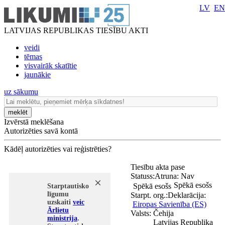
LV
EN
LATVIJAS REPUBLIKAS TIESĪBU AKTI
veidi
tēmas
visvairāk skatītie
jaunākie
uz sākumu
meklēt
Izvērstā meklēšana
Autorizēties savā kontā
Kādēļ autorizēties vai reģistrēties?
Tiesību akta pase
Statuss:
Atruna:
Nav
Spēkā esošs
Spēkā esošs
Starptautisko
līgumu
Starpt. org.:
Deklarācija:
uzskaiti
veic
Eiropas Savienība (ES)
Ārlietu
Valsts:
Čehija
ministrija
.
Latvijas Republika