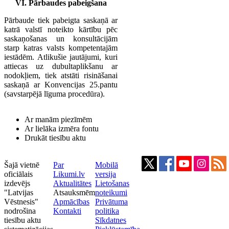
VI. Pārbaudes pabeigšana
Pārbaude tiek pabeigta saskaņā ar
katrā valstī noteikto kārtību pēc
saskaņošanas un konsultācijām
starp katras valsts kompetentajām
iestādēm. Atlikušie jautājumi, kuri
attiecas uz dubultaplikšanu ar
nodokļiem, tiek atstāti risināšanai
saskaņā ar Konvencijas 25.pantu
(savstarpējā līguma procedūra).
Ar manām piezīmēm
Ar lielāka izmēra fontu
Drukāt tiesību aktu
Šajā vietnē
Par
Mobilā
oficiālais
Likumi.lv
versija
izdevējs
Aktualitātes
Lietošanas
"Latvijas
Atsauksmēm
noteikumi
Vēstnesis"
Apmācības
Privātuma
nodrošina
Kontakti
politika
tiesību aktu
Sīkdatnes