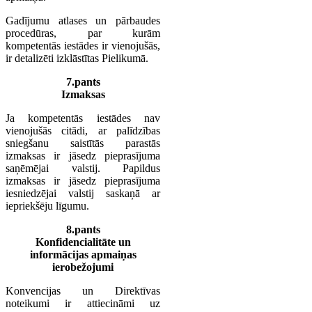
Gadījumu atlases un pārbaudes
procedūras, par kurām
kompetentās iestādes ir vienojušās,
ir detalizēti izklāstītas Pielikumā.
7.pants
Izmaksas
Ja kompetentās iestādes nav
vienojušās citādi, ar palīdzības
sniegšanu saistītās parastās
izmaksas ir jāsedz pieprasījuma
saņēmējai valstij. Papildus
izmaksas ir jāsedz pieprasījuma
iesniedzējai valstij saskaņā ar
iepriekšēju līgumu.
8.pants
Konfidencialitāte un
informācijas apmaiņas
ierobežojumi
Konvencijas un Direktīvas
noteikumi ir attiecināmi uz