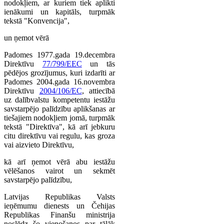
nodokļiem, ar kuriem tiek aplikti
ienākumi un kapitāls, turpmāk
tekstā "Konvencija",
un ņemot vērā
Padomes 1977.gada 19.decembra
Direktīvu
77/799/EEC
un tās
pēdējos grozījumus, kuri izdarīti ar
Padomes 2004.gada 16.novembra
Direktīvu
2004/106/EC
, attiecībā
uz dalībvalstu kompetentu iestāžu
savstarpējo palīdzību aplikšanas ar
tiešajiem nodokļiem jomā, turpmāk
tekstā "Direktīva", kā arī jebkuru
citu direktīvu vai regulu, kas groza
vai aizvieto Direktīvu,
kā arī ņemot vērā abu iestāžu
vēlēšanos vairot un sekmēt
savstarpējo palīdzību,
Latvijas Republikas Valsts
ieņēmumu dienests un Čehijas
Republikas Finanšu ministrija
noslēdz šo vienošanos par tālāk