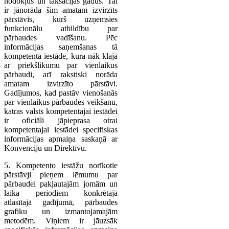
nodokļus un taksācijas gadus. Tai
ir jānorāda šim amatam izvirzīts
pārstāvis, kurš uzņemsies
funkcionālu atbildību par
pārbaudes vadīšanu. Pēc
informācijas saņemšanas tā
kompetentā iestāde, kura nāk klajā
ar priekšlikumu par vienlaikus
pārbaudi, arī rakstiski norāda
amatam izvirzīto pārstāvi.
Gadījumos, kad pastāv vienošanās
par vienlaikus pārbaudes veikšanu,
katras valsts kompetentajai iestādei
ir oficiāli jāpieprasa otrai
kompetentajai iestādei specifiskas
informācijas apmaiņa saskaņā ar
Konvenciju un Direktīvu.
5. Kompetento iestāžu norīkotie
pārstāvji pieņem lēmumu par
pārbaudei pakļautajām jomām un
laika periodiem konkrētajā
atlasītajā gadījumā, pārbaudes
grafiku un izmantojamajām
metodēm. Viņiem ir jāuzsāk