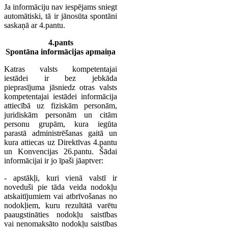
Ja informāciju nav iespējams sniegt
automātiski, tā ir jānosūta spontāni
saskaņā ar 4.pantu.
4.pants
Spontāna informācijas apmaiņa
Katras valsts kompetentajai
iestādei ir bez jebkāda
pieprasījuma jāsniedz otras valsts
kompetentajai iestādei informācija
attiecībā uz fiziskām personām,
juridiskām personām un citām
personu grupām, kura iegūta
parastā administrēšanas gaitā un
kura attiecas uz Direktīvas 4.pantu
un Konvencijas 26.pantu. Šādai
informācijai ir jo īpaši jāaptver:
- apstākļi, kuri vienā valstī ir
noveduši pie tāda veida nodokļu
atskaitījumiem vai atbrīvošanas no
nodokļiem, kuru rezultātā varētu
paaugstināties nodokļu saistības
vai nenomaksāto nodokļu saistības