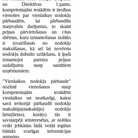
un Direktīvas 1.pants,
kompetentajām iestādēm ir tiesības
vienoties par vienlaikus nodokļu
pārbaudēm, lai pārbaudītu
starpvalstu darījumus, to skaitā
peļņas pārvietošanas un citas
shēmas, kuru izmantošanas nolūks
ir izvairīšanās no nodokļu
maksāšanas, kā arī lai novērstu
nodokļu dubulto uzlikšanu, it īpaši
izmantojot pareizu peļņas
sadalījumu starp saistītiem
uzņēmumiem.
"Vienlaikus nodokļu pārbaude"
nozīmē vienošanos starp
kompetentajām iestādēm
vienlaikus un neatkarīgi, katrai
savā teritorijā pārbaudīt nodokļu
maksātāja(maksātāju) nodokļu
lietu(lietas), kurā(s) tās ir
savstarpēji ieinteresētas, ar nolūku
veikt jebkādas šādā veidā iegūtas
būtiski svarīgas informācijas
apmaiņu.