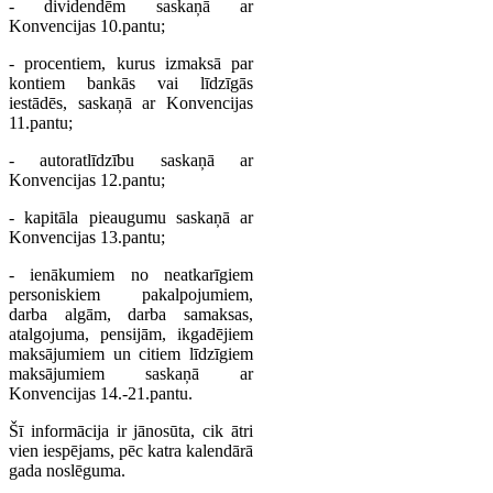
- dividendēm saskaņā ar
Konvencijas 10.pantu;
- procentiem, kurus izmaksā par
kontiem bankās vai līdzīgās
iestādēs, saskaņā ar Konvencijas
11.pantu;
- autoratlīdzību saskaņā ar
Konvencijas 12.pantu;
- kapitāla pieaugumu saskaņā ar
Konvencijas 13.pantu;
- ienākumiem no neatkarīgiem
personiskiem pakalpojumiem,
darba algām, darba samaksas,
atalgojuma, pensijām, ikgadējiem
maksājumiem un citiem līdzīgiem
maksājumiem saskaņā ar
Konvencijas 14.-21.pantu.
Šī informācija ir jānosūta, cik ātri
vien iespējams, pēc katra kalendārā
gada noslēguma.