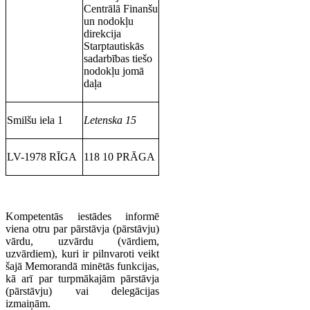
Centrālā Finanšu
un nodokļu
direkcija
Starptautiskās
sadarbības tiešo
nodokļu jomā
daļa
Smilšu iela 1
Letenska 15
LV-1978 RĪGA
118 10 PRĀGA
Kompetentās iestādes informē
viena otru par pārstāvja (pārstāvju)
vārdu, uzvārdu (vārdiem,
uzvārdiem), kuri ir pilnvaroti veikt
šajā Memorandā minētās funkcijas,
kā arī par turpmākajām pārstāvja
(pārstāvju) vai delegācijas
izmaiņām.