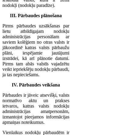
nodokļi (nodokļu paradīze).
III. Pārbaudes plānošana
Pirms pārbaudes uzsākšanas par
lietu atbildīgajam nodokļu
administrācijas personālam ar
saviem kolēģiem no otras valsts ir
jākoordinē katras valsts pārbaužu
plāni, iespējamie jautājumi
izstrādei, kā arī plānotie datumi.
Pirms tam abās valstīs vajadzētu
veikt iepriekšēju nodokļu pārbaudi,
ja tas nepieciešams.
IV. Pārbaudes veikšana
Pārbaudes ir jāveic atsevišķi, valsts
normatīvo aktu un prakses
ietvaros, katras valsts nodokļu
administrācijas amatpersonām,
izmantojot pieejamos informācijas
apmaiņas noteikumus.
Vienlaikus nodokļu pārbaudēm ir