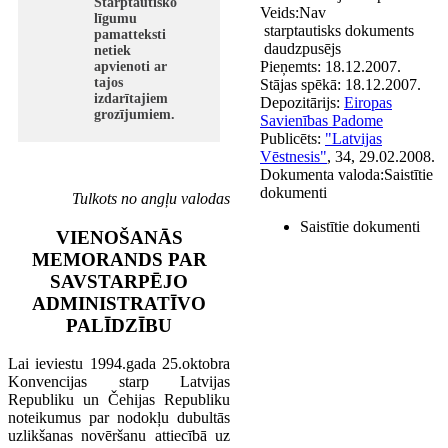
Starptautisko
Veids:
Nav
līgumu
starptautisks dokuments
pamatteksti
daudzpusējs
netiek
Pieņemts:
18.12.2007.
apvienoti ar
tajos
Stājas spēkā:
18.12.2007.
izdarītajiem
Depozitārijs:
Eiropas
grozījumiem.
Savienības Padome
Publicēts:
"Latvijas
Vēstnesis"
, 34, 29.02.2008.
Dokumenta valoda:
Saistītie
dokumenti
Tulkots no angļu valodas
Saistītie dokumenti
VIENOŠANĀS
MEMORANDS PAR
SAVSTARPĒJO
ADMINISTRATĪVO
PALĪDZĪBU
Lai ieviestu 1994.gada 25.oktobra
Konvencijas starp Latvijas
Republiku un Čehijas Republiku
noteikumus par nodokļu dubultās
uzlikšanas novēršanu attiecībā uz