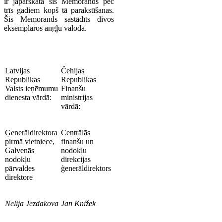
ir jāpārskata šis Memorands pēc
trīs gadiem kopš tā parakstīšanas.
Šis Memorands sastādīts divos
eksemplāros angļu valodā.
Latvijas
Čehijas
Republikas
Republikas
Valsts ieņēmumu
Finanšu
dienesta vārdā:
ministrijas
vārdā:
Ģenerāldirektora
Centrālās
pirmā vietniece,
finanšu un
Galvenās
nodokļu
nodokļu
direkcijas
pārvaldes
ģenerāldirektors
direktore
Nelija Jezdakova
Jan Knižek