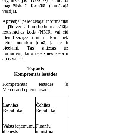
organizācijas (
OECD
) standarta
magnētiskajā formātā (jaunākajā
versijā).
Apmaiņai paredzētajai informācijai
ir jāietver arī nodokļu maksātāja
reģistrācijas kods (NMR) vai citi
identifikācijas numuri, kuri tiek
lietoti nodokļu jomā, ja tie ir
pieejami. Tas attiecas uz
numuriem, kuru izcelsmes vieta ir
abas valstis.
10.pants
Kompetentās iestādes
Kompetentās iestādes šī
Memoranda piemērošanai
Latvijas
Čehijas
Republikā:
Republikā:
Valsts ieņēmumu
Finanšu
dienests
ministrija