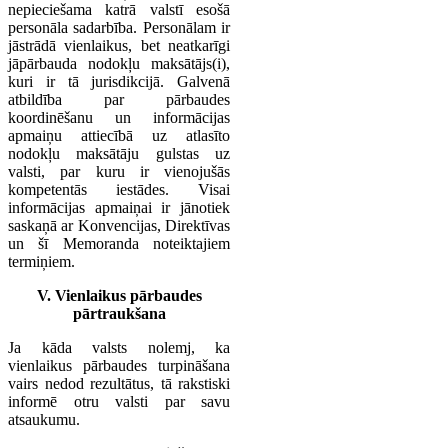
nepieciešama katrā valstī esošā
personāla sadarbība. Personālam ir
jāstrādā vienlaikus, bet neatkarīgi
jāpārbauda nodokļu maksātājs(i),
kuri ir tā jurisdikcijā. Galvenā
atbildība par pārbaudes
koordinēšanu un informācijas
apmaiņu attiecībā uz atlasīto
nodokļu maksātāju gulstas uz
valsti, par kuru ir vienojušās
kompetentās iestādes. Visai
informācijas apmaiņai ir jānotiek
saskaņā ar Konvencijas, Direktīvas
un šī Memoranda noteiktajiem
termiņiem.
V. Vienlaikus pārbaudes
pārtraukšana
Ja kāda valsts nolemj, ka
vienlaikus pārbaudes turpināšana
vairs nedod rezultātus, tā rakstiski
informē otru valsti par savu
atsaukumu.