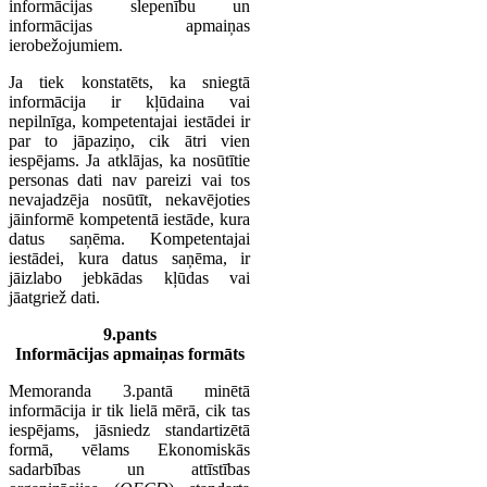
informācijas slepenību un
informācijas apmaiņas
ierobežojumiem.
Ja tiek konstatēts, ka sniegtā
informācija ir kļūdaina vai
nepilnīga, kompetentajai iestādei ir
par to jāpaziņo, cik ātri vien
iespējams. Ja atklājas, ka nosūtītie
personas dati nav pareizi vai tos
nevajadzēja nosūtīt, nekavējoties
jāinformē kompetentā iestāde, kura
datus saņēma. Kompetentajai
iestādei, kura datus saņēma, ir
jāizlabo jebkādas kļūdas vai
jāatgriež dati.
9.pants
Informācijas apmaiņas formāts
Memoranda 3.pantā minētā
informācija ir tik lielā mērā, cik tas
iespējams, jāsniedz standartizētā
formā, vēlams Ekonomiskās
sadarbības un attīstības