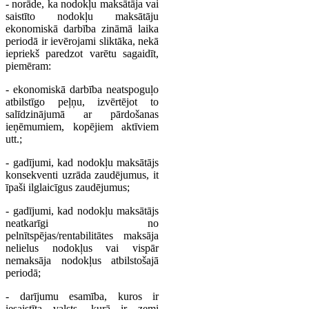
- norāde, ka nodokļu maksātāja vai
saistīto nodokļu maksātāju
ekonomiskā darbība zināmā laika
periodā ir ievērojami sliktāka, nekā
iepriekš paredzot varētu sagaidīt,
piemēram:
- ekonomiskā darbība neatspoguļo
atbilstīgo peļņu, izvērtējot to
salīdzinājumā ar pārdošanas
ieņēmumiem, kopējiem aktīviem
utt.;
- gadījumi, kad nodokļu maksātājs
konsekventi uzrāda zaudējumus, it
īpaši ilglaicīgus zaudējumus;
- gadījumi, kad nodokļu maksātājs
neatkarīgi no
pelnītspējas/rentabilitātes maksāja
nelielus nodokļus vai vispār
nemaksāja nodokļus atbilstošajā
periodā;
- darījumu esamība, kuros ir
iesaistīta valsts, kurā ir zemi