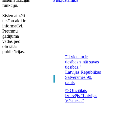
sistematizācijas
Piekļūstamība
funkciju.
Sistematizēti
tiesību akti ir
informatīvi.
Pretrunu
gadījumā
vadās pēc
oficiālās
publikācijas.
"Ikvienam ir
tiesības zināt savas
tiesības."
Latvijas Republikas
Satversmes 90.
pants
© Oficiālais
izdevējs "Latvijas
Vēstnesis"