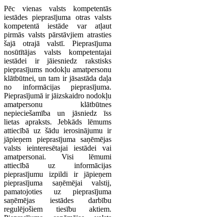
Pēc vienas valsts kompetentās
iestādes pieprasījuma otras valsts
kompetentā iestāde var atļaut
pirmās valsts pārstāvjiem atrasties
šajā otrajā valstī. Pieprasījuma
nosūtītājas valsts kompetentajai
iestādei ir jāiesniedz rakstisks
pieprasījums nodokļu amatpersonu
klātbūtnei, un tam ir jāsastāda daļa
no informācijas pieprasījuma.
Pieprasījumā ir jāizskaidro nodokļu
amatpersonu klātbūtnes
nepieciešamība un jāsniedz īss
lietas apraksts. Jebkāds lēmums
attiecībā uz šādu ierosinājumu ir
jāpieņem pieprasījuma saņēmējas
valsts ieinteresētajai iestādei vai
amatpersonai. Visi lēmumi
attiecībā uz informācijas
pieprasījumu izpildi ir jāpieņem
pieprasījuma saņēmējai valstij,
pamatojoties uz pieprasījuma
saņēmējas iestādes darbību
regulējošiem tiesību aktiem.