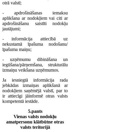
otrā valstī;
- apdrošināšanas iemaksu
aplikšana ar nodokļiem vai citi ar
apdrošināšanu saistīti nodokļu
jautājumi;
- informācija attiecībā uz
nekustamā īpašuma nodošanu/
īpašuma maiņu;
- uzņēmumu dibināšana un
iegūšana/pārņemšana, strukturālu
izmaiņu veikšana uzņēmumos.
Ja iesniegtā informācija rada
jebkādas izmaiņas aplikšanā ar
nodokļiem saņēmējā valstī, par to
ir attiecīgi jāinformē otras valsts
kompetentā iestāde.
5.pants
Vienas valsts nodokļu
amatpersonu klātbūtne otras
valsts teritorijā