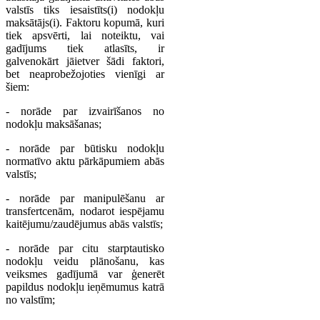
valstīs tiks iesaistīts(i) nodokļu
maksātājs(i). Faktoru kopumā, kuri
tiek apsvērti, lai noteiktu, vai
gadījums tiek atlasīts, ir
galvenokārt jāietver šādi faktori,
bet neaprobežojoties vienīgi ar
šiem:
- norāde par izvairīšanos no
nodokļu maksāšanas;
- norāde par būtisku nodokļu
normatīvo aktu pārkāpumiem abās
valstīs;
- norāde par manipulēšanu ar
transfertcenām, nodarot iespējamu
kaitējumu/zaudējumus abās valstīs;
- norāde par citu starptautisko
nodokļu veidu plānošanu, kas
veiksmes gadījumā var ģenerēt
papildus nodokļu ieņēmumus katrā
no valstīm;