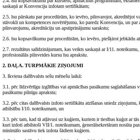
2.4. īsu kopsavilkumu par kursiem, apmācības programmām, eksāmen
saskaņā ar Konvenciju izdotam sertifikātam;
2.5. īsu pārskatu par procedūrām, ko ievēro, pilnvarojot, akreditējot 
stāvokli un kompetences novērtējumu, ko paredz Konvencija, un par a
pilnvarojumu, akreditāciju un apstiprinājumu sarakstu;
2.6. īsu kopsavilkumu par procedūrām, ko ievēro, piešķirot jebkādu 
2.7. rezultātus salīdzinājumam, kas veikts saskaņā ar I/11. noteikumu,
profesionālās pilnveides kursu īsu aprakstu.
2. DAĻA. TURPMĀKIE ZIŅOJUMI
3. Ikviena dalībvalsts sešu mēnešu laikā:
3.1. pēc līdzvērtīgu izglītības vai apmācības pasākumu saglabāšanas v
pasākumu pilnīgu aprakstu;
3.2. pēc citas dalībvalsts izdoto sertifikātu atzīšanas sniedz ziņojumu
atbilstību I/10. noteikumam, un
3.3. pēc tam, kad tā atļāvusi uz kuģiem, kuriem ir tiesības kuģot ar tās 
kuri izdoti atbilstoši VII/1. noteikumam, ģenerālsekretāram nosūta par
minimālo sastāvu tiek izdota šādiem kuģiem.