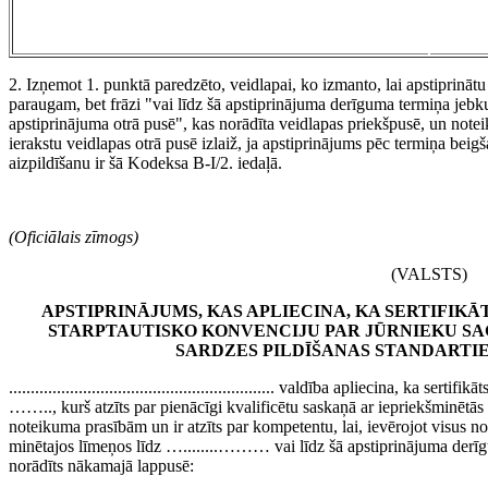
2. Izņemot 1. punktā paredzēto, veidlapai, ko izmanto, lai apstiprinātu
paraugam, bet frāzi "vai līdz šā apstiprinājuma derīguma termiņa jebk
apstiprinājuma otrā pusē", kas norādīta veidlapas priekšpusē, un not
ierakstu veidlapas otrā pusē izlaiž, ja apstiprinājums pēc termiņa bei
aizpildīšanu ir šā Kodeksa B-I/2. iedaļā.
(Oficiālais zīmogs)
(VALSTS)
APSTIPRINĀJUMS, KAS APLIECINA, KA SERTIFIKĀT
STARPTAUTISKO KONVENCIJU PAR JŪRNIEKU SA
SARDZES PILDĪŠANAS STANDARTI
............................................................. valdība apliecina, ka 
…….., kurš atzīts par pienācīgi kvalificētu saskaņā ar iepriekšminēt
noteikuma prasībām un ir atzīts par kompetentu, lai, ievērojot visus n
minētajos līmeņos līdz …........……… vai līdz šā apstiprinājuma derī
norādīts nākamajā lappusē: