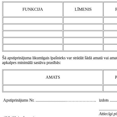
FUNKCIJA
LĪMENIS
Šā apstiprinājuma likumīgais īpašnieks var strādāt šādā amatā vai ama
apkalpes minimālā sastāva prasībās:
AMATS
Apstiprinājums Nr. .............................………………….
izdots .........
.................
Attiecīgi 