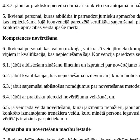
4.3.2. jābūt ar praktisku pieredzi darbā ar konkrēto izmantojamā trena
5. Ikvienai personai, kuras atbildībā ir pārraudzīt jūrnieku apmācību da
kas nepieciešama šajā Konvencijā paredzētā sertifikāta saņemšanai, p
konkrētā apmācības veida īpašie mērķi.
Kompetences novērtēšana
6. Ikvienai personai, kas vai nu uz kuģa, vai krastā veic jūrnieku komp
viņiem ir kvalifikācija, kas nepieciešama šajā Konvencijā paredzētā se
6.1. jābūt atbilstošam zināšanu līmenim un izpratnei par novērtējamo
6.2. jābūt kvalifikācijai, kas nepieciešama uzdevumam, kuram notiek 
6.3. jābūt saņēmušai atbilstošus norādījumus par novērtēšanas metodē
6.4. jābūt ar praktisku pieredzi novērtējumu veikšanā, un,
6.5. ja veic tāda veida novērtēšanu, kurai jāizmanto trenažieri, jābūt 
konkrēto izmantojamo trenažiera veidu, kuru minētā persona ieguvusi 
vērtētājs ir atzinis par pietiekamu.
Apmācība un novērtēšana mācību iestādē
7. Ikviena dalībvalsts, kura atzīst kādu apmācības kursu, mācību iestād