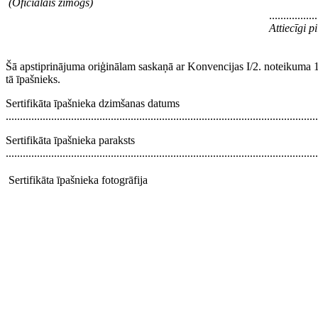
(Oficiālais zīmogs)
.................
Attiecīgi 
Šā apstiprinājuma oriģinālam saskaņā ar Konvencijas I/2. noteikuma 
tā īpašnieks.
Sertifikāta īpašnieka dzimšanas datums
..............................................................................................................
Sertifikāta īpašnieka paraksts
..............................................................................................................
Sertifikāta īpašnieka fotogrāfija