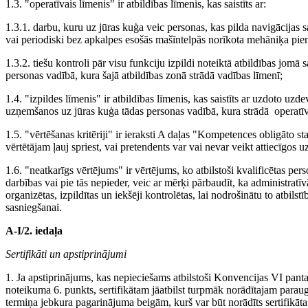
1.3. "operatīvais līmenis" ir atbildības līmenis, kas saistīts ar:
1.3.1. darbu, kuru uz jūras kuģa veic personas, kas pilda navigācijas
vai periodiski bez apkalpes esošās mašīntelpās norīkota mehāniķa pi
1.3.2. tiešu kontroli pār visu funkciju izpildi noteiktā atbildības jom
personas vadībā, kura šajā atbildības zonā strādā vadības līmenī;
1.4. "izpildes līmenis" ir atbildības līmenis, kas saistīts ar uzdoto u
uzņemšanos uz jūras kuģa tādas personas vadībā, kura strādā operatīv
1.5. "vērtēšanas kritēriji" ir ieraksti A daļas "Kompetences obligāto sta
vērtētājam ļauj spriest, vai pretendents var vai nevar veikt attiecīg
1.6. "neatkarīgs vērtējums" ir vērtējums, ko atbilstoši kvalificētas per
darbības vai pie tās nepieder, veic ar mērķi pārbaudīt, ka administratī
organizētas, izpildītas un iekšēji kontrolētas, lai nodrošinātu to atbi
sasniegšanai.
A-I/2. iedaļa
Sertifikāti un apstiprinājumi
1. Ja apstiprinājums, kas nepieciešams atbilstoši Konvencijas VI pantam,
noteikuma 6. punkts, sertifikātam jāatbilst turpmāk norādītajam parauga
termiņa jebkura pagarinājuma beigām, kurš var būt norādīts sertifikāta