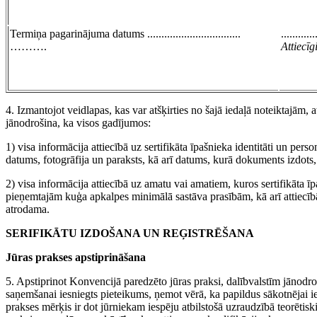
Termiņa pagarinājuma datums .................................
............
……….
Attiecī
4. Izmantojot veidlapas, kas var atšķirties no šajā iedaļā noteiktajām, 
jānodrošina, ka visos gadījumos:
1) visa informācija attiecībā uz sertifikāta īpašnieka identitāti un per
datums, fotogrāfija un paraksts, kā arī datums, kurā dokuments izdots
2) visa informācija attiecībā uz amatu vai amatiem, kuros sertifikāta īp
pieņemtajām kuģa apkalpes minimālā sastāva prasībām, kā arī attiecīb
atrodama.
SERIFIKĀTU IZDOŠANA UN REĢISTRĒŠANA
Jūras prakses apstiprināšana
5. Apstiprinot Konvencijā paredzēto jūras praksi, dalībvalstīm jānodrošin
saņemšanai iesniegts pieteikums, ņemot vērā, ka papildus sākotnējai i
prakses mērķis ir dot jūrniekam iespēju atbilstošā uzraudzībā teorētiski