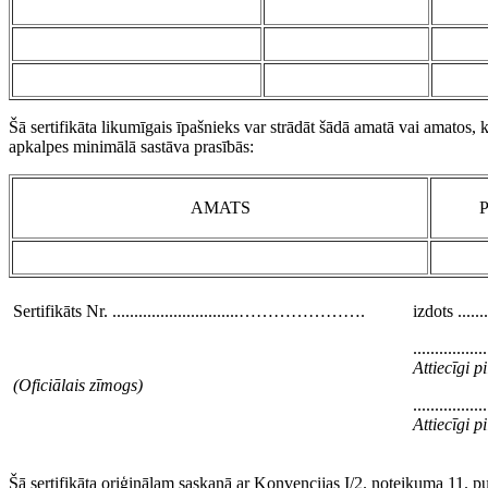
Šā sertifikāta likumīgais īpašnieks var strādāt šādā amatā vai amatos,
apkalpes minimālā sastāva prasībās:
AMATS
Sertifikāts Nr. .............................………………….
izdots .........
.................
Attiecīgi 
(Oficiālais zīmogs)
.................
Attiecīgi 
Šā sertifikāta oriģinālam saskaņā ar Konvencijas I/2. noteikuma 11. p