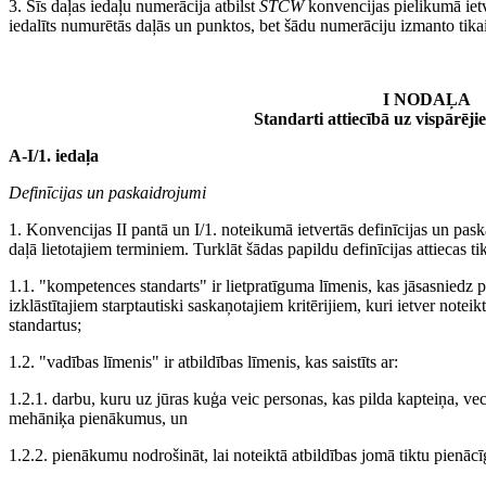
3. Šīs daļas iedaļu numerācija atbilst
STCW
konvencijas pielikumā ietv
iedalīts numurētās daļās un punktos, bet šādu numerāciju izmanto tikai 
I NODAĻA
Standarti attiecībā uz vispārē
A-I/1. iedaļa
Definīcijas un paskaidrojumi
1. Konvencijas II pantā un I/1. noteikumā ietvertās definīcijas un pas
daļā lietotajiem terminiem. Turklāt šādas papildu definīcijas attiecas t
1.1. "kompetences standarts" ir lietpratīguma līmenis, kas jāsasniedz p
izklāstītajiem starptautiski saskaņotajiem kritērijiem, kuri ietver notei
standartus;
1.2. "vadības līmenis" ir atbildības līmenis, kas saistīts ar:
1.2.1. darbu, kuru uz jūras kuģa veic personas, kas pilda kapteiņa, v
mehāniķa pienākumus, un
1.2.2. pienākumu nodrošināt, lai noteiktā atbildības jomā tiktu pienācīg