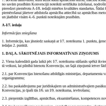
no savām prasībām Konvencijā noteiktā sertifikāta izdošanai, nodrošina,
pieredzei piemērotu A-I/8. iedaļā minētos kvalitātes standartus. Šādai k
piemērošanai jāietver atbilstoša apmācība attiecībā uz apmācības me
un jāatbilst visām 4.-6. punktā noteiktajām prasībām.
A-I/7. iedaļa
Informācijas sniegšana
1. Informāciju, kas jāsniedz saskaņā ar I/7. noteikuma 1. punktu, ģene
iedaļas 2. punktā.
1. DAĻA. SĀKOTNĒJAIS INFORMATĪVAIS ZIŅOJUMS
2. Viena kalendārā gada laikā pēc I/7. noteikuma stāšanās spēkā ikvi
tā veikusi, lai pilnībā īstenotu Konvenciju, un šajā ziņojumā ietver šā
2.1. par Konvencijas īstenošanu atbildīgās ministrijas, departamenta v
organigrammu;
2.2. īsu paskaidrojumu par juridiskajiem un administratīvajiem pasāku
Konvencijas, jo īpaši tās I/6. un I/9. noteikuma, ievērošanu;
2.3. pieņemtās izglītības, apmācības, eksaminēšanas, kompetences novēr