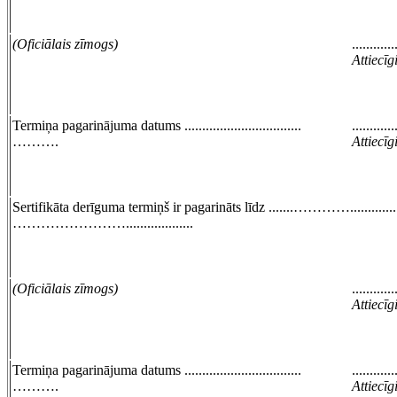
(Oficiālais zīmogs)
............
Attiecī
Termiņa pagarinājuma datums .................................
............
……….
Attiecī
Sertifikāta derīguma termiņš ir pagarināts līdz .......…………......................
……………………...................
(Oficiālais zīmogs)
............
Attiecī
Termiņa pagarinājuma datums .................................
............
……….
Attiecī