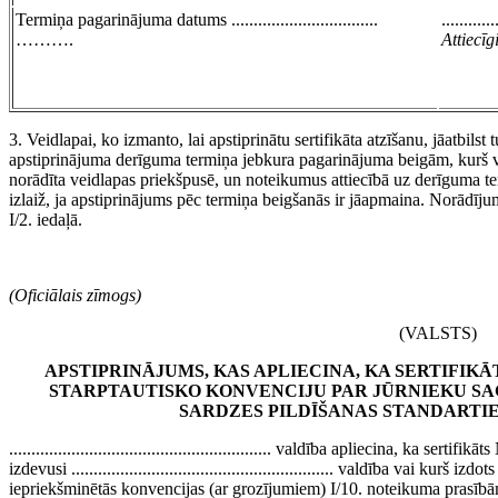
Termiņa pagarinājuma datums .................................
............
……….
Attiecī
3. Veidlapai, ko izmanto, lai apstiprinātu sertifikāta atzīšanu, jāatbils
apstiprinājuma derīguma termiņa jebkura pagarinājuma beigām, kurš va
norādīta veidlapas priekšpusē, un noteikumus attiecībā uz derīguma t
izlaiž, ja apstiprinājums pēc termiņa beigšanās ir jāapmaina. Norādīju
I/2. iedaļā.
(Oficiālais zīmogs)
(VALSTS)
APSTIPRINĀJUMS, KAS APLIECINA, KA SERTIFIKĀT
STARPTAUTISKO KONVENCIJU PAR JŪRNIEKU SA
SARDZES PILDĪŠANAS STANDARTI
........................................................... valdība apliecina, 
izdevusi ........................................................... valdība vai kurš
iepriekšminētās konvencijas (ar grozījumiem) I/10. noteikuma prasībā