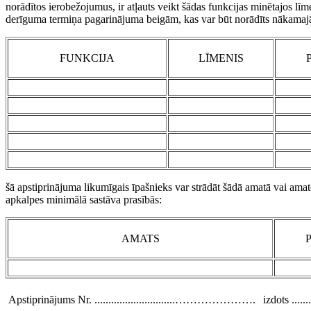
norādītos ierobežojumus, ir atļauts veikt šādas funkcijas minētajos l
derīguma termiņa pagarinājuma beigām, kas var būt norādīts nākamaj
FUNKCIJA
LĪMENIS
šā apstiprinājuma likumīgais īpašnieks var strādāt šādā amatā vai amat
apkalpes minimālā sastāva prasībās:
AMATS
Apstiprinājums Nr. .............................………………….
izdots .........