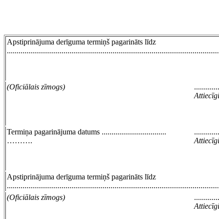
Apstiprinājuma derīguma termiņš pagarināts līdz
............................................................................................................
(Oficiālais zīmogs)
............
Attiecī
Termiņa pagarinājuma datums .................................
............
……….
Attiecī
Apstiprinājuma derīguma termiņš pagarināts līdz
............................................................................................................
(Oficiālais zīmogs)
............
Attiecī