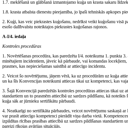
1.7. meklēšanā un glābšanā izmantojamo kuģa un krasta sakaru līdze
1.8. krasta atbalsta dienestu pieejamība, jo īpaši tehniskās apkopes pi
2. Kuģi, kas veic piekrastes kuģošanu, nedrīkst veikt kuģošanu visā p
esošo dalībvalstu noteiktajos piekrastes kuģošanas rajonos.
A-I/4. iedaļa
Kontroles procedūras
1. Novērtēšanas procedūra, kas paredzēta I/4. noteikuma 1. punkta 3. 
minētajiem incidentiem, jāveic kā pārbaude, vai komandas locekļiem, 
prasmes, kas nepieciešamas saistībā ar attiecīgo incidentu.
2. Veicot šo novērtējumu, jāņem vērā, ka uz procedūrām uz kuģa attiec
un ka šīs Konvencijas noteikumi attiecas tikai uz kompetenci, kas vaja
3. Šajā Konvencijā paredzētās kontroles procedūras attiecas tikai uz
standartiem un to prasmēm attiecībā uz sardzes pildīšanu, kā noteikt
kuģa sāk ar jūrnieku sertifikātu pārbaudi.
4. Neatkarīgi no sertifikāta pārbaudes, veicot novērtējumu saskaņā ar
var prasīt attiecīgo kompetenci pierādīt viņa darba vietā. Kompetences
izpildītas rīcības prasības attiecībā uz sardzes pildīšanas standartiem
pareizi rīkojas avārijas situācijās.