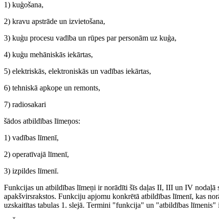
1) kuģošana,
2) kravu apstrāde un izvietošana,
3) kuģu procesu vadība un rūpes par personām uz kuģa,
4) kuģu mehāniskās iekārtas,
5) elektriskās, elektroniskās un vadības iekārtas,
6) tehniskā apkope un remonts,
7) radiosakari
šādos atbildības līmeņos:
1) vadības līmenī,
2) operatīvajā līmenī,
3) izpildes līmenī.
Funkcijas un atbildības līmeņi ir norādīti šīs daļas II, III un IV nodaļ
apakšvirsrakstos. Funkciju apjomu konkrētā atbildības līmenī, kas nor
uzskaitītas tabulas 1. slejā. Termini "funkcija" un "atbildības līmenis" 