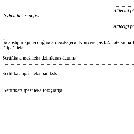
.................
Attiecīgi 
(Oficiālais zīmogs)
.................
Attiecīgi 
Šā apstiprinājuma oriģinālam saskaņā ar Konvencijas I/2. noteikuma 
tā īpašnieks.
Sertifikāta īpašnieka dzimšanas datums
..............................................................................................................
Sertifikāta īpašnieka paraksts
..............................................................................................................
Sertifikāta īpašnieka fotogrāfija