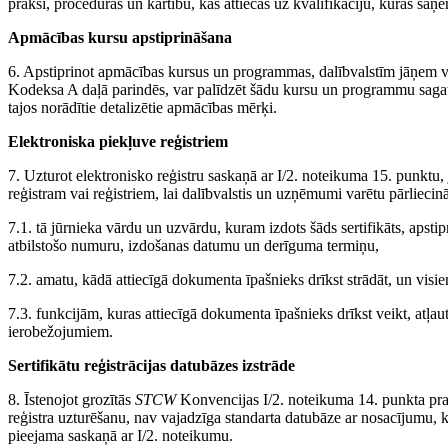
praksi, procedūras un kārtību, kas attiecas uz kvalifikāciju, kuras saņ
Apmācības kursu apstiprināšana
6. Apstiprinot apmācības kursus un programmas, dalībvalstīm jāņem 
Kodeksa A daļā parindēs, var palīdzēt šādu kursu un programmu sagatavo
tajos norādītie detalizētie apmācības mērķi.
Elektroniska piekļuve reģistriem
7. Uzturot elektronisko reģistru saskaņā ar I/2. noteikuma 15. punktu
reģistram vai reģistriem, lai dalībvalstis un uzņēmumi varētu pārliecinā
7.1. tā jūrnieka vārdu un uzvārdu, kuram izdots šāds sertifikāts, apstip
atbilstošo numuru, izdošanas datumu un derīguma termiņu,
7.2. amatu, kādā attiecīgā dokumenta īpašnieks drīkst strādāt, un vi
7.3. funkcijām, kuras attiecīgā dokumenta īpašnieks drīkst veikt, atļ
ierobežojumiem.
Sertifikātu reģistrācijas datubāzes izstrāde
8. Īstenojot grozītās
STCW
Konvencijas I/2. noteikuma 14. punkta pras
reģistra uzturēšanu, nav vajadzīga standarta datubāze ar nosacījumu, ka 
pieejama saskaņā ar I/2. noteikumu.