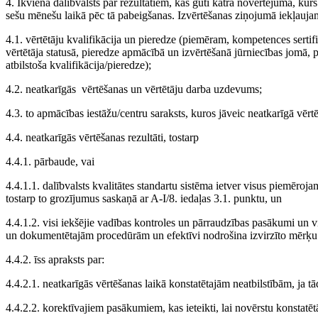
4. Ikviena dalībvalsts par rezultātiem, kas gūti katrā novērtējumā, kurš
sešu mēnešu laikā pēc tā pabeigšanas. Izvērtēšanas ziņojumā iekļauja
4.1. vērtētāju kvalifikācija un pieredze (piemēram, kompetences sertifi
vērtētāja statusā, pieredze apmācībā un izvērtēšanā jūrniecības jomā, pi
atbilstoša kvalifikācija/pieredze);
4.2. neatkarīgās vērtēšanas un vērtētāju darba uzdevums;
4.3. to apmācības iestāžu/centru saraksts, kuros jāveic neatkarīgā vērt
4.4. neatkarīgās vērtēšanas rezultāti, tostarp
4.4.1. pārbaude, vai
4.4.1.1. dalībvalsts kvalitātes standartu sistēma ietver visus piemēr
tostarp to grozījumus saskaņā ar A-I/8. iedaļas 3.1. punktu, un
4.4.1.2. visi iekšējie vadības kontroles un pārraudzības pasākumi un 
un dokumentētajām procedūrām un efektīvi nodrošina izvirzīto mērķu s
4.4.2. īss apraksts par:
4.4.2.1. neatkarīgās vērtēšanas laikā konstatētajām neatbilstībām, ja tād
4.4.2.2. korektīvajiem pasākumiem, kas ieteikti, lai novērstu konstatētā