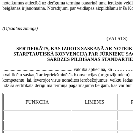
noteikumus attiecībā uz derīguma termiņa pagarinājuma ierakstu veidlapa
beigšanās ir jānomaina. Norādījumi par veidlapas aizpildīšanu ir šā Ko
(Oficiālais zīmogs)
(VALSTS)
SERTIFIKĀTS, KAS IZDOTS SASKAŅĀ AR NOTEIK
STARPTAUTISKĀ KONVENCIJA PAR JŪRNIEKU SA
SARDZES PILDĪŠANAS STANDARTI
........................................................... valdība apliecina,
kvalificētu saskaņā ar iepriekšminētās Konvencijas (ar grozījumiem) 
kompetentu, lai, ievērojot visus norādītos ierobežojumus, veiktu šād
līdz šā sertifikāta derīguma termiņa pagarinājuma beigām, kas var būt
FUNKCIJA
LĪMENIS