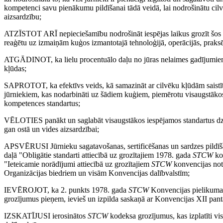
kompetenci savu pienākumu pildīšanai tādā veidā, lai nodrošinātu cilv
aizsardzību;
ATZĪSTOT ARĪ nepieciešamību nodrošināt iespējas laikus grozīt šos ob
reaģētu uz izmaiņām kuģos izmantotajā tehnoloģijā, operācijās, praks
ATGĀDINOT, ka lielu procentuālo daļu no jūras nelaimes gadījumiem 
kļūdas;
SAPROTOT, ka efektīvs veids, kā samazināt ar cilvēku kļūdām saistītos
jūrniekiem, kas nodarbināti uz šādiem kuģiem, piemērotu visaugstākos
kompetences standartus;
VĒLOTIES panākt un saglabāt visaugstākos iespējamos standartus dzī
gan ostā un vides aizsardzībai;
APSVĒRUSI Jūrnieku sagatavošanas, sertificēšanas un sardzes pildīš
daļā "Obligātie standarti attiecībā uz grozītajiem 1978. gada
STCW
ko
"Ieteicamie norādījumi attiecībā uz grozītajiem
STCW
konvencijas note
Organizācijas biedriem un visām Konvencijas dalībvalstīm;
IEVĒROJOT, ka 2. punkts 1978. gada
STCW
Konvencijas pielikuma 
grozījumus pieņem, ievieš un izpilda saskaņā ar Konvencijas XII pan
IZSKATĪJUSI ierosinātos
STCW
kodeksa grozījumus, kas izplatīti v