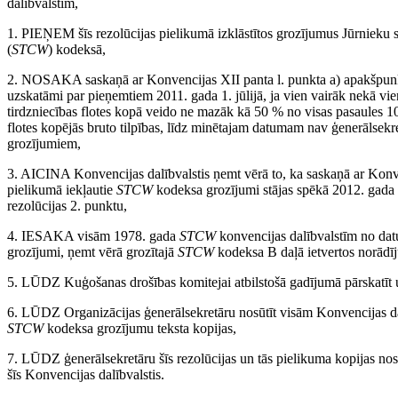
dalībvalstīm,
1. PIEŅEM šīs rezolūcijas pielikumā izklāstītos grozījumus Jūrnieku s
(
STCW
) kodeksā,
2. NOSAKA saskaņā ar Konvencijas XII panta l. punkta a) apakšpunkt
uzskatāmi par pieņemtiem 2011. gada 1. jūlijā, ja vien vairāk nekā vien
tirdzniecības flotes kopā veido ne mazāk kā 50 % no visas pasaules 10
flotes kopējās bruto tilpības, līdz minētajam datumam nav ģenerālsek
grozījumiem,
3. AICINA Konvencijas dalībvalstis ņemt vērā to, ka saskaņā ar Konve
pielikumā iekļautie
STCW
kodeksa grozījumi stājas spēkā 2012. gada 1.
rezolūcijas 2. punktu,
4. IESAKA visām 1978. gada
STCW
konvencijas dalībvalstīm no dat
grozījumi, ņemt vērā grozītajā
STCW
kodeksa B daļā ietvertos norādī
5. LŪDZ Kuģošanas drošības komitejai atbilstošā gadījumā pārskatīt 
6. LŪDZ Organizācijas ģenerālsekretāru nosūtīt visām Konvencijas dalī
STCW
kodeksa grozījumu teksta kopijas,
7. LŪDZ ģenerālsekretāru šīs rezolūcijas un tās pielikuma kopijas nos
šīs Konvencijas dalībvalstis.