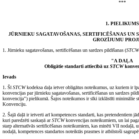
***
1.
PIELIKUMS
JŪRNIEKU SAGATAVOŠANAS, SERTIFICĒŠANAS UN S
GROZĪJUMU PROJ
1. Jūrnieku sagatavošanas, sertificēšanas un sardzes pildīšanas (
STCW
"A DAĻA
Obligātie standarti attiecībā uz
STCW
konven
Ievads
1. Šī
STCW
kodeksa daļa ietver obligātus noteikumus, uz kuriem ir īp
konvencijas par jūrnieku sagatavošanas, sertificēšanas un sardzes pild
konvencija") pielikumā. Šajos noteikumos ir sīki izklāstīti minimālie sta
Konvenciju.
2. Šajā daļā ir ietverti arī kompetences standarti, kas pretendentiem jād
kuri paredzēti saskaņā ar
STCW
konvencijas noteikumiem, un lai pagar
starp alternatīvās sertificēšanas noteikumiem, kas minēti VII nodaļā, u
nodaļā, kompetences standartos noteiktās prasmes ir atbilstoši sagrupē