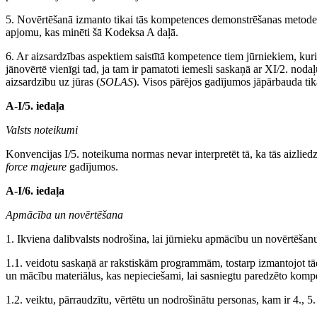
5. Novērtēšanā izmanto tikai tās kompetences demonstrēšanas metodes 
apjomu, kas minēti šā Kodeksa A daļā.
6. Ar aizsardzības aspektiem saistītā kompetence tiem jūrniekiem, kuri
jānovērtē vienīgi tad, ja tam ir pamatoti iemesli saskaņā ar XI/2. noda
aizsardzību uz jūras (
SOLAS
). Visos pārējos gadījumos jāpārbauda tika
A-I/5. iedaļa
Valsts noteikumi
Konvencijas I/5. noteikuma normas nevar interpretēt tā, ka tās aizli
force majeure
gadījumos.
A-I/6. iedaļa
Apmācība un novērtēšana
1. Ikviena dalībvalsts nodrošina, lai jūrnieku apmācību un novērtēšan
1.1. veidotu saskaņā ar rakstiskām programmām, tostarp izmantojot t
un mācību materiālus, kas nepieciešami, lai sasniegtu paredzēto komp
1.2. veiktu, pārraudzītu, vērtētu un nodrošinātu personas, kam ir 4., 5.