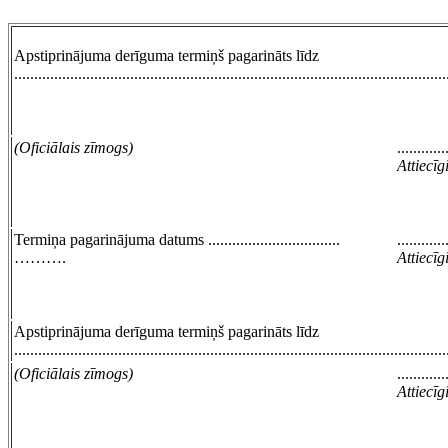
Apstiprinājuma derīguma termiņš pagarināts līdz
............................................................................................................
(Oficiālais zīmogs)
............
Attiecī
Termiņa pagarinājuma datums .................................
............
……….
Attiecī
Apstiprinājuma derīguma termiņš pagarināts līdz
............................................................................................................
(Oficiālais zīmogs)
............
Attiecī