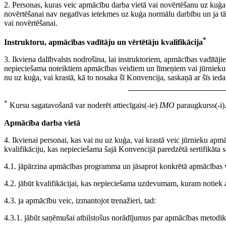
2. Personas, kuras veic apmācību darba vietā vai novērtēšanu uz kuģa, 
novērtēšanai nav negatīvas ietekmes uz kuģa normālu darbību un ja tā
vai novērtēšanai.
*
Instruktoru, apmācības vadītāju un vērtētāju kvalifikācija
3. Ikviena dalībvalsts nodrošina, lai instruktoriem, apmācības vadītāji
nepieciešama noteiktiem apmācības veidiem un līmeņiem vai jūrniek
nu uz kuģa, vai krastā, kā to nosaka šī Konvencija, saskaņā ar šīs ied
*
Kursu sagatavošanā var noderēt attiecīgais(-ie)
IMO
paraugkurss(-i)
Apmācība darba vietā
4. Ikvienai personai, kas vai nu uz kuģa, vai krastā veic jūrnieku apmā
kvalifikāciju, kas nepieciešama šajā Konvencijā paredzētā sertifikāta 
4.1. jāpārzina apmācības programma un jāsaprot konkrētā apmācības v
4.2. jābūt kvalifikācijai, kas nepieciešama uzdevumam, kuram notiek
4.3. ja apmācību veic, izmantojot trenažieri, tad:
4.3.1. jābūt saņēmušai atbilstošus norādījumus par apmācības metodiku