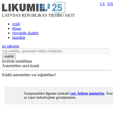
LV
EN
LATVIJAS REPUBLIKAS TIESĪBU AKTI
veidi
tēmas
visvairāk skatītie
jaunākie
uz sākumu
meklēt
Izvērstā meklēšana
Autorizēties savā kontā
Kādēļ autorizēties vai reģistrēties?
Starptautisko līgumu uzskaiti
veic Ārlietu ministrija
. Sta
ar tajos izdarītajiem grozījumiem.