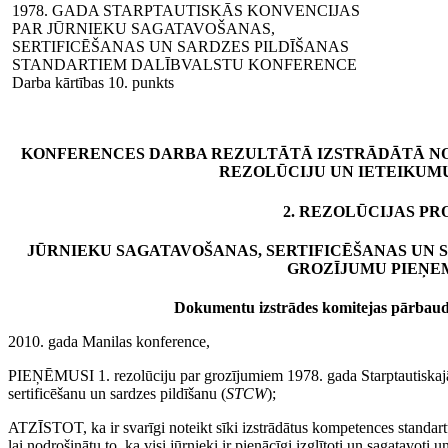
1978. GADA STARPTAUTISKĀS KONVENCIJAS
PAR JŪRNIEKU SAGATAVOŠANAS,
SERTIFICĒŠANAS UN SARDZES PILDĪŠANAS
STANDARTIEM DALĪBVALSTU KONFERENCE
Darba kārtības 10. punkts
KONFERENCES DARBA REZULTĀTĀ IZSTRĀDĀTĀ NO
REZOLŪCIJU UN IETEIKUM
2. REZOLŪCIJAS PR
JŪRNIEKU SAGATAVOŠANAS, SERTIFICĒŠANAS UN S
GROZĪJUMU PIEŅE
Dokumentu izstrādes komitejas pārbaudīt
2010. gada Manilas konference,
PIEŅĒMUSI 1. rezolūciju par grozījumiem 1978. gada Starptautiskajā
sertificēšanu un sardzes pildīšanu (
STCW
);
ATZĪSTOT, ka ir svarīgi noteikt sīki izstrādātus kompetences standart
lai nodrošinātu to, ka visi jūrnieki ir pienācīgi izglītoti un sagatavoti 