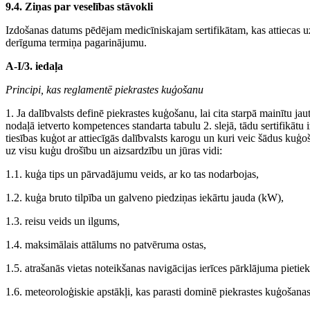
9.4. Ziņas par veselības stāvokli
Izdošanas datums pēdējam medicīniskajam sertifikātam, kas attiecas uz
derīguma termiņa pagarinājumu.
A-I/3. iedaļa
Principi, kas reglamentē piekrastes kuģošanu
1. Ja dalībvalsts definē piekrastes kuģošanu, lai cita starpā mainītu ja
nodaļā ietverto kompetences standarta tabulu 2. slejā, tādu sertifikātu
tiesības kuģot ar attiecīgās dalībvalsts karogu un kuri veic šādus kuģo
uz visu kuģu drošību un aizsardzību un jūras vidi:
1.1. kuģa tips un pārvadājumu veids, ar ko tas nodarbojas,
1.2. kuģa bruto tilpība un galveno piedziņas iekārtu jauda (kW),
1.3. reisu veids un ilgums,
1.4. maksimālais attālums no patvēruma ostas,
1.5. atrašanās vietas noteikšanas navigācijas ierīces pārklājuma pietie
1.6. meteoroloģiskie apstākļi, kas parasti dominē piekrastes kuģošanas