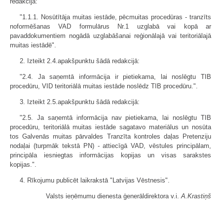
redakcijā:
"1.1.1. Nosūtītāja muitas iestāde, pēcmuitas procedūras - tranzīts
noformēšanas VAD formulārus Nr.1 uzglabā vai kopā ar
pavaddokumentiem nogādā uzglabāšanai reģionālajā vai teritoriālajā
muitas iestādē".
2. Izteikt 2.4.apakšpunktu šādā redakcijā:
"2.4. Ja saņemtā informācija ir pietiekama, lai noslēgtu TIB
procedūru, VID teritoriālā muitas iestāde noslēdz TIB procedūru.".
3. Izteikt 2.5.apakšpunktu šādā redakcijā:
"2.5. Ja saņemtā informācija nav pietiekama, lai noslēgtu TIB
procedūru, teritoriālā muitas iestāde sagatavo materiālus un nosūta
tos Galvenās muitas pārvaldes Tranzīta kontroles daļas Pretenziju
nodaļai (turpmāk tekstā PN) - attiecīgā VAD, vēstules principālam,
principāla iesniegtas informācijas kopijas un visas sarakstes
kopijas.".
4. Rīkojumu publicēt laikrakstā "Latvijas Vēstnesis".
Valsts ieņēmumu dienesta ģenerāldirektora v.i.
A.Krastiņš