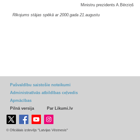
Ministru prezidents A.Bērziņš
Rīkojums stājas spēkā ar 2000.gada 21.augustu
Pašvaldību saistošie noteikumi
Administratīvās atbildības ceļvedis
Apmācības
Pilnā versija
Par Likumi.lv
© Oficiālais izdevējs "Latvijas Vēstnesis"