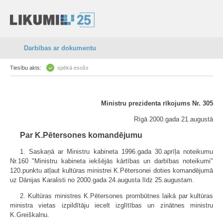
Darbības ar dokumentu
Tiesību akts:
spēkā esošs
Ministru prezidenta rīkojums Nr. 305
Rīgā 2000.gada 21.augustā
Par K.Pētersones komandējumu
1. Saskaņā ar Ministru kabineta 1996.gada 30.aprīļa noteikumu
Nr.160 "Ministru kabineta iekšējās kārtības un darbības noteikumi"
120.punktu atļaut kultūras ministrei K.Pētersonei doties komandējumā
uz Dānijas Karalisti no 2000.gada 24.augusta līdz 25.augustam.
2. Kultūras ministres K.Pētersones prombūtnes laikā par kultūras
ministra vietas izpildītāju iecelt izglītības un zinātnes ministru
K.Greiškalnu.