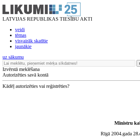
LATVIJAS REPUBLIKAS TIESĪBU AKTI
veidi
tēmas
visvairāk skatītie
jaunākie
uz sākumu
Izvērstā meklēšana
Autorizēties savā kontā
Kādēļ autorizēties vai reģistrēties?
Ministru ka
Rīgā 2004.gada 28.d