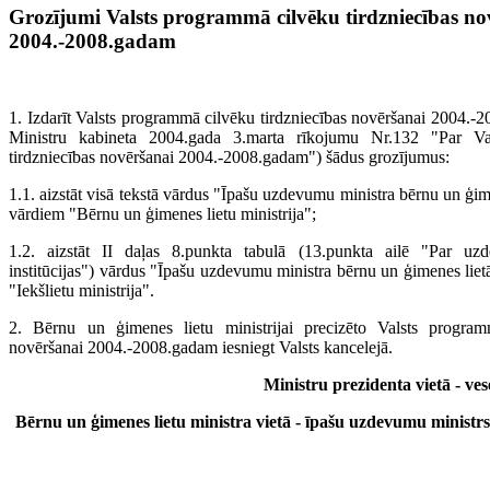
Grozījumi Valsts programmā cilvēku tirdzniecības no
2004.-2008.gadam
1. Izdarīt Valsts programmā cilvēku tirdzniecības novēršanai 2004.-2
Ministru kabineta 2004.gada 3.marta rīkojumu Nr.132 "Par Va
tirdzniecības novēršanai 2004.-2008.gadam") šādus grozījumus:
1.1. aizstāt visā tekstā vārdus "Īpašu uzdevumu ministra bērnu un ģime
vārdiem "Bērnu un ģimenes lietu ministrija";
1.2. aizstāt II daļas 8.punkta tabulā (13.punkta ailē "Par uzd
institūcijas") vārdus "Īpašu uzdevumu ministra bērnu un ģimenes lietā
"Iekšlietu ministrija".
2. Bērnu un ģimenes lietu ministrijai precizēto Valsts program
novēršanai 2004.-2008.gadam iesniegt Valsts kancelejā.
Ministru prezidenta vietā - ves
Bērnu un ģimenes lietu ministra vietā - īpašu uzdevumu ministrs