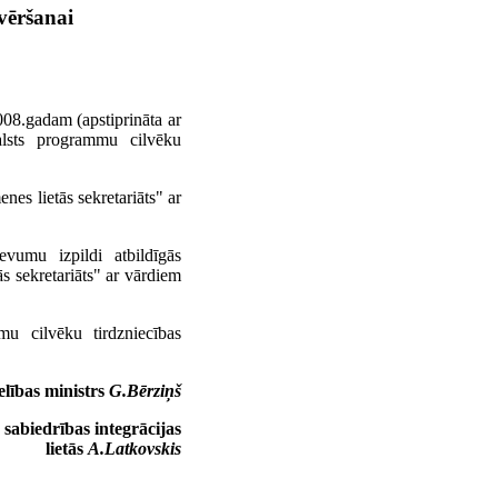
vēršanai
008.gadam (apstiprināta ar
lsts programmu cilvēku
nes lietās sekretariāts" ar
evumu izpildi atbildīgās
s sekretariāts" ar vārdiem
mu cilvēku tirdzniecības
elības ministrs
G.Bērziņš
 sabiedrības integrācijas
lietās
A.Latkovskis