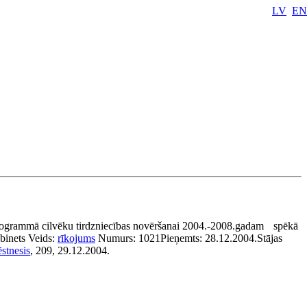
LV
EN
rogrammā cilvēku tirdzniecības novēršanai 2004.-2008.gadam
spēkā
binets
Veids:
rīkojums
Numurs:
1021
Pieņemts:
28.12.2004.
Stājas
stnesis
, 209, 29.12.2004.