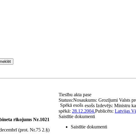
meklēt
Tiesību akta pase
Statuss:
Nosaukums:
Grozījumi Valsts p
Spēkā esošs
esošs
Izdevējs:
Ministru ka
spēkā:
28.12.2004.
Publicēts:
Latvijas Vē
Saistītie dokumenti
bineta rīkojums Nr.1021
Saistītie dokumenti
ecembrī (prot. Nr.75 2.§)