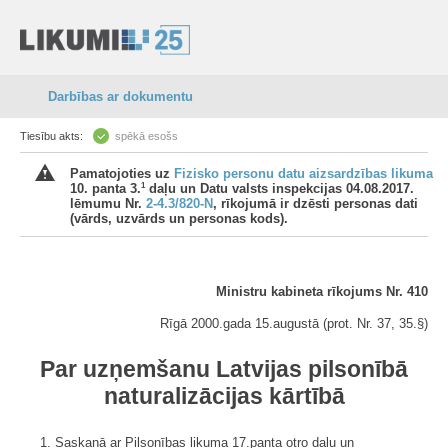
Darbības ar dokumentu
Tiesību akts:
spēkā esošs
Pamatojoties uz
Fizisko personu datu aizsardzības likuma
1
10. panta 3.
daļu un Datu valsts inspekcijas 04.08.2017.
lēmumu Nr.
2-4.3/820-N
, rīkojumā ir dzēsti personas dati
(vārds, uzvārds un personas kods).
Ministru kabineta rīkojums Nr. 410
Rīgā 2000.gada 15.augustā (prot. Nr. 37, 35.§)
Par uzņemšanu Latvijas pilsonībā
naturalizācijas kārtībā
1. Saskaņā ar Pilsonības likuma 17.panta otro daļu un