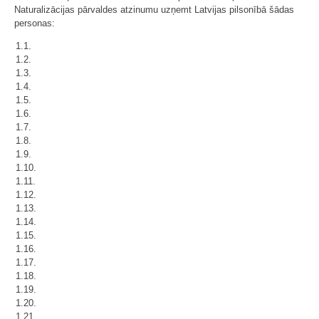
Naturalizācijas pārvaldes atzinumu uzņemt Latvijas pilsonībā šādas
personas:
1.1.
1.2.
1.3.
1.4.
1.5.
1.6.
1.7.
1.8.
1.9.
1.10.
1.11.
1.12.
1.13.
1.14.
1.15.
1.16.
1.17.
1.18.
1.19.
1.20.
1.21.