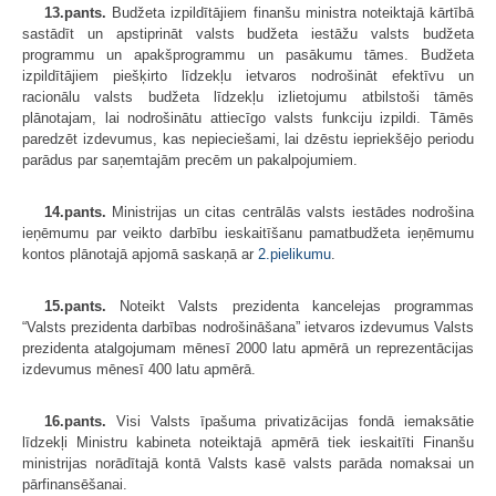
13.pants.
Budžeta izpildītājiem finanšu ministra noteiktajā kārtībā
sastādīt un apstiprināt valsts budžeta iestāžu valsts budžeta
programmu un apakšprogrammu un pasākumu tāmes. Budžeta
izpildītājiem piešķirto līdzekļu ietvaros nodrošināt efektīvu un
racionālu valsts budžeta līdzekļu izlietojumu atbilstoši tāmēs
plānotajam, lai nodrošinātu attiecīgo valsts funkciju izpildi. Tāmēs
paredzēt izdevumus, kas nepieciešami, lai dzēstu iepriekšējo periodu
parādus par saņemtajām precēm un pakalpojumiem.
14.pants.
Ministrijas un citas centrālās valsts iestādes nodrošina
ieņēmumu par veikto darbību ieskaitīšanu pamatbudžeta ieņēmumu
kontos plānotajā apjomā saskaņā ar
2.pielikumu
.
15.pants.
Noteikt Valsts prezidenta kancelejas programmas
“Valsts prezidenta darbības nodrošināšana” ietvaros izdevumus Valsts
prezidenta atalgojumam mēnesī 2000 latu apmērā un reprezentācijas
izdevumus mēnesī 400 latu apmērā.
16.pants.
Visi Valsts īpašuma privatizācijas fondā iemaksātie
līdzekļi Ministru kabineta noteiktajā apmērā tiek ieskaitīti Finanšu
ministrijas norādītajā kontā Valsts kasē valsts parāda nomaksai un
pārfinansēšanai.