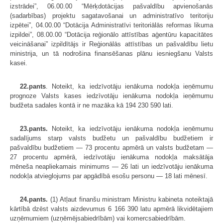
izstrādei”, 06.00.00 “Mērķdotācijas pašvaldību apvienošanās
(sadarbības) projektu sagatavošanai un administratīvo teritoriju
izpētei”, 04.00.00 “Dotācija Administratīvi teritoriālās reformas likuma
izpildei”, 08.00.00 “Dotācija reģionālo attīstības aģentūru kapacitātes
veicināšanai” izpildītājs ir Reģionālās attīstības un pašvaldību lietu
ministrija, un tā nodrošina finansēšanas plānu iesniegšanu Valsts
kasei.
22.pants
. Noteikt, ka iedzīvotāju ienākuma nodokļa ieņēmumu
prognoze Valsts kases iedzīvotāju ienākuma nodokļa ieņēmumu
budžeta sadales kontā ir ne mazāka kā 194 230 590 lati.
23.pants.
Noteikt, ka iedzīvotāju ienākuma nodokļa ieņēmumu
sadalījums starp valsts budžetu un pašvaldību budžetiem ir
pašvaldību budžetiem — 73 procentu apmērā un valsts budžetam —
27 procentu apmērā, iedzīvotāju ienākuma nodokļa maksātāja
mēneša neapliekamais minimums — 26 lati un iedzīvotāju ienākuma
nodokļa atvieglojums par apgādībā esošu personu — 18 lati mēnesī.
24.pants.
(1) Atļaut finanšu ministram Ministru kabineta noteiktajā
kārtībā dzēst valsts aizdevumus 6 166 390 latu apmērā likvidētajiem
uzņēmumiem (uzņēmējsabiedrībām) vai komercsabiedrībām.