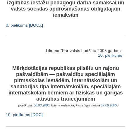
izglītības iestāžu pedagogu darba samaksai un
valsts sociālās apdrošināšanas obligātajām
iemaksām
9. pielikums [DOCX]
Likuma “Par valsts budžetu 2005.gadam”
10. pielikums
Mērķdotācijas republikas pilsētu un rajonu
pašvaldībām — pašvaldību speciālajām
pirmsskolas iestādēm, internātskolām un
sanatorijas tipa internātskolām, speciālajām
internātskolām bērniem ar fiziskās un garīgās
attīstības traucējumiem
(Pielikums
30.08.2005
. likuma redakcijā, kas stājas spēkā
17.09.2005.
)
10. pielikums [DOC]