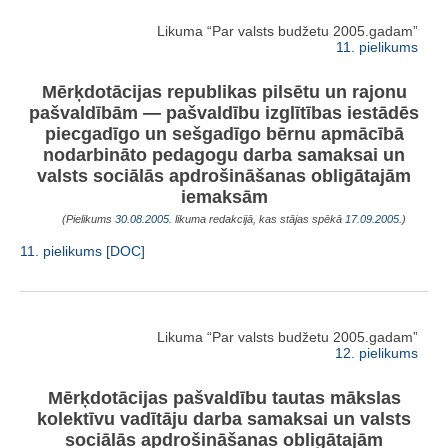
Likuma “Par valsts budžetu 2005.gadam”
11. pielikums
Mērķdotācijas republikas pilsētu un rajonu
pašvaldībām — pašvaldību izglītības iestādēs
piecgadīgo un sešgadīgo bērnu apmācībā
nodarbināto pedagogu darba samaksai un
valsts sociālās apdrošināšanas obligātajām
iemaksām
(Pielikums
30.08.2005
. likuma redakcijā, kas stājas spēkā
17.09.2005.
)
11. pielikums [DOC]
Likuma “Par valsts budžetu 2005.gadam”
12. pielikums
Mērķdotācijas pašvaldību tautas mākslas
kolektīvu vadītāju darba samaksai un valsts
sociālās apdrošināšanas obligātajām