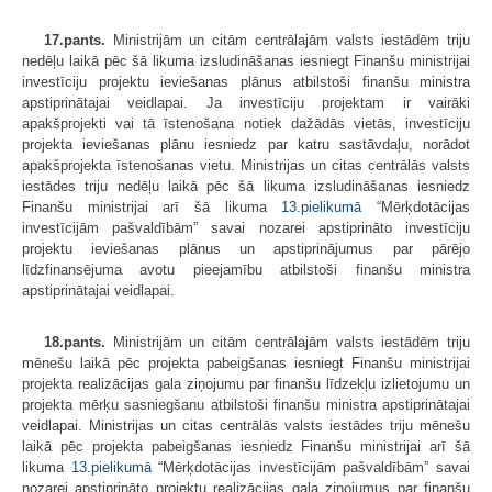
17.pants.
Ministrijām un citām centrālajām valsts iestādēm triju
nedēļu laikā pēc šā likuma izsludināšanas iesniegt Finanšu ministrijai
investīciju projektu ieviešanas plānus atbilstoši finanšu ministra
apstiprinātajai veidlapai. Ja investīciju projektam ir vairāki
apakšprojekti vai tā īstenošana notiek dažādās vietās, investīciju
projekta ieviešanas plānu iesniedz par katru sastāvdaļu, norādot
apakšprojekta īstenošanas vietu. Ministrijas un citas centrālās valsts
iestādes triju nedēļu laikā pēc šā likuma izsludināšanas iesniedz
Finanšu ministrijai arī šā likuma
13.pielikumā
“Mērķdotācijas
investīcijām pašvaldībām” savai nozarei apstiprināto investīciju
projektu ieviešanas plānus un apstiprinājumus par pārējo
līdzfinansējuma avotu pieejamību atbilstoši finanšu ministra
apstiprinātajai veidlapai.
18.pants.
Ministrijām un citām centrālajām valsts iestādēm triju
mēnešu laikā pēc projekta pabeigšanas iesniegt Finanšu ministrijai
projekta realizācijas gala ziņojumu par finanšu līdzekļu izlietojumu un
projekta mērķu sasniegšanu atbilstoši finanšu ministra apstiprinātajai
veidlapai. Ministrijas un citas centrālās valsts iestādes triju mēnešu
laikā pēc projekta pabeigšanas iesniedz Finanšu ministrijai arī šā
likuma
13.pielikumā
“Mērķdotācijas investīcijām pašvaldībām” savai
nozarei apstiprināto projektu realizācijas gala ziņojumus par finanšu