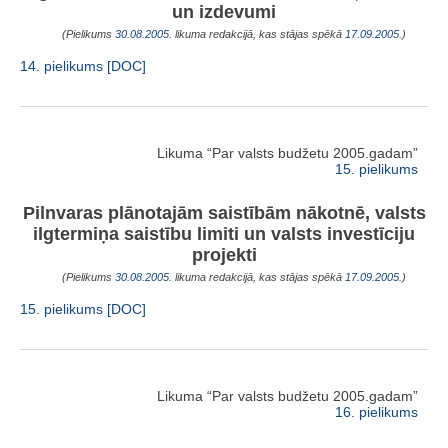
un izdevumi
(Pielikums
30.08.2005
. likuma redakcijā, kas stājas spēkā
17.09.2005.
)
14. pielikums [DOC]
Likuma “Par valsts budžetu 2005.gadam”
15. pielikums
Pilnvaras plānotajām saistībām nākotnē, valsts
ilgtermiņa saistību limiti un valsts investīciju
projekti
(Pielikums
30.08.2005
. likuma redakcijā, kas stājas spēkā
17.09.2005.
)
15. pielikums [DOC]
Likuma “Par valsts budžetu 2005.gadam”
16. pielikums