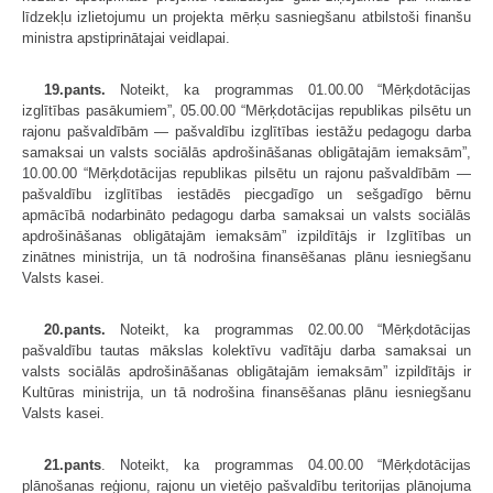
līdzekļu izlietojumu un projekta mērķu sasniegšanu atbilstoši finanšu
ministra apstiprinātajai veidlapai.
19.pants.
Noteikt, ka programmas 01.00.00 “Mērķdotācijas
izglītības pasākumiem”, 05.00.00 “Mērķdotācijas republikas pilsētu un
rajonu pašvaldībām — pašvaldību izglītības iestāžu pedagogu darba
samaksai un valsts sociālās apdrošināšanas obligātajām iemaksām”,
10.00.00 “Mērķdotācijas republikas pilsētu un rajonu pašvaldībām —
pašvaldību izglītības iestādēs piecgadīgo un sešgadīgo bērnu
apmācībā nodarbināto pedagogu darba samaksai un valsts sociālās
apdrošināšanas obligātajām iemaksām” izpildītājs ir Izglītības un
zinātnes ministrija, un tā nodrošina finansēšanas plānu iesniegšanu
Valsts kasei.
20.pants.
Noteikt, ka programmas 02.00.00 “Mērķdotācijas
pašvaldību tautas mākslas kolektīvu vadītāju darba samaksai un
valsts sociālās apdrošināšanas obligātajām iemaksām” izpildītājs ir
Kultūras ministrija, un tā nodrošina finansēšanas plānu iesniegšanu
Valsts kasei.
21.pants
. Noteikt, ka programmas 04.00.00 “Mērķdotācijas
plānošanas reģionu, rajonu un vietējo pašvaldību teritorijas plānojuma