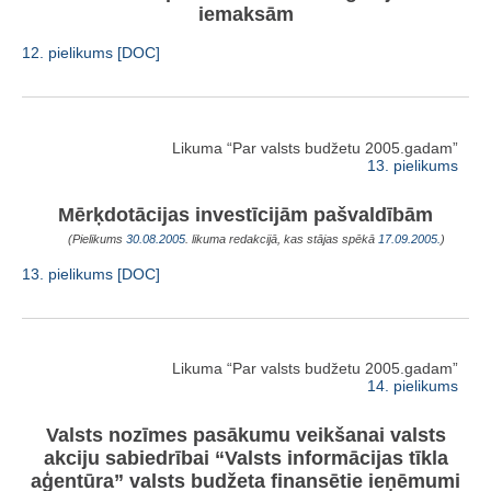
iemaksām
12. pielikums [DOC]
Likuma “Par valsts budžetu 2005.gadam”
13. pielikums
Mērķdotācijas investīcijām pašvaldībām
(Pielikums
30.08.2005
. likuma redakcijā, kas stājas spēkā
17.09.2005.
)
13. pielikums [DOC]
Likuma “Par valsts budžetu 2005.gadam”
14. pielikums
Valsts nozīmes pasākumu veikšanai valsts
akciju sabiedrībai “Valsts informācijas tīkla
aģentūra” valsts budžeta finansētie ieņēmumi