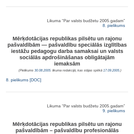
Likuma “Par valsts budžetu 2005.gadam”
8. pielikums
Mērķdotācijas republikas pilsētu un rajonu
pašvaldībām — pašvaldību speciālās izglītības
iestāžu pedagogu darba samaksai un valsts
sociālās apdrošināšanas obligātajām
iemaksām
(Pielikums
30.08.2005
. likuma redakcijā, kas stājas spēkā
17.09.2005.
)
8. pielikums [DOC]
Likuma “Par valsts budžetu 2005.gadam”
9. pielikums
Mērķdotācijas republikas pilsētu un rajonu
pašvaldībām – pašvaldību profesionālās