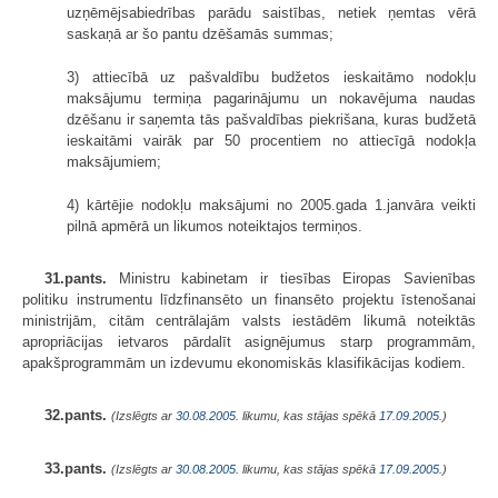
uzņēmējsabiedrības parādu saistības, netiek ņemtas vērā
saskaņā ar šo pantu dzēšamās summas;
3) attiecībā uz pašvaldību budžetos ieskaitāmo nodokļu
maksājumu termiņa pagarinājumu un nokavējuma naudas
dzēšanu ir saņemta tās pašvaldības piekrišana, kuras budžetā
ieskaitāmi vairāk par 50 procentiem no attiecīgā nodokļa
maksājumiem;
4) kārtējie nodokļu maksājumi no 2005.gada 1.janvāra veikti
pilnā apmērā un likumos noteiktajos termiņos.
31.pants.
Ministru kabinetam ir tiesības Eiropas Savienības
politiku instrumentu līdzfinansēto un finansēto projektu īstenošanai
ministrijām, citām centrālajām valsts iestādēm likumā noteiktās
apropriācijas ietvaros pārdalīt asignējumus starp programmām,
apakšprogrammām un izdevumu ekonomiskās klasifikācijas kodiem.
32.pants.
(Izslēgts ar
30.08.2005
. likumu, kas stājas spēkā
17.09.2005.
)
33.pants.
(Izslēgts ar
30.08.2005
. likumu, kas stājas spēkā
17.09.2005.
)