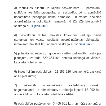
3) republikas pilsētu un rajonu pašvaldībām — pašvaldību
izglītības iestādēs piecgadīgo un sešgadīgo bērnu apmācībā
nodarbināto pedagogu darba samaksai un valsts sociālās
apdrošināšanas obligātajām iemaksām 6 929 929 latu apmērā
saskaņā ar
11.pielikumu
;
4) pašvaldību tautas mākslas kolektīvu vadītāju darba
samaksai un valsts sociālās apdrošināšanas obligātajām
iemaksām 349 874 latu apmērā saskaņā ar
12.pielikumu
;
5) plānošanas reģionu, rajonu un vietējo pašvaldību teritorijas
plānojumu izstrādei 829 354 latu apmērā saskaņā ar Ministru
kabineta noteikumiem;
6) investīcijām pašvaldībām 21 155 326 latu apmērā saskaņā
ar 13.pielikumu;
7) pašvaldību apvienošanās (sadarbības) projektu
sagatavošanai un administratīvo teritoriju izpētei 12 000 latu
apmērā Ministru kabineta noteiktajā kārtībā;
8) pašvaldību pasākumiem 3 405 561 lata apmērā saskaņā ar