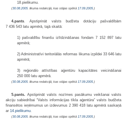
18.pielikumu.
(
30.08.2005
. likuma redakcijā, kas stājas spēkā
17.09.2005.
)
4.pants
. Apstiprināt valsts budžeta dotāciju pašvaldībām
7 436 543 latu apmērā, tajā skaitā:
1) pašvaldību finanšu izlīdzināšanas fondam 7 152 897 latu
apmērā;
2) Administratīvi teritoriālās reformas likuma izpildei 33 646 latu
apmērā;
3) reģionālo attīstības aģentūru kapacitātes veicināšanai
250 000 latu apmērā.
(
30.08.2005
. likuma redakcijā, kas stājas spēkā
17.09.2005.
)
5.pants.
Apstiprināt valsts nozīmes pasākumu veikšanai valsts
akciju sabiedrībai “Valsts informācijas tīkla aģentūra” valsts budžeta
finansētos ieņēmumus un izdevumus 2 390 418 latu apmērā saskaņā
ar
14.pielikumu
.
(
30.08.2005
. likuma redakcijā, kas stājas spēkā
17.09.2005.
)