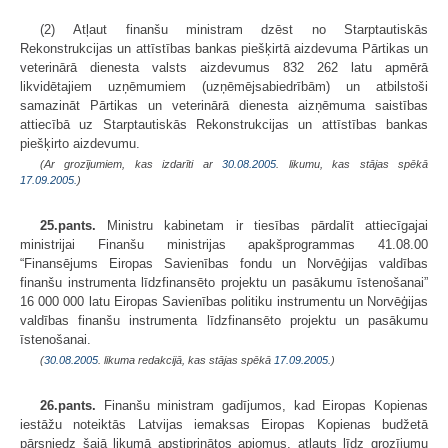
(2) Atļaut finanšu ministram dzēst no Starptautiskās
Rekonstrukcijas un attīstības bankas piešķirtā aizdevuma Pārtikas un
veterinārā dienesta valsts aizdevumus 832 262 latu apmērā
likvidētajiem uzņēmumiem (uzņēmējsabiedrībām) un atbilstoši
samazināt Pārtikas un veterinārā dienesta aizņēmuma saistības
attiecībā uz Starptautiskās Rekonstrukcijas un attīstības bankas
piešķirto aizdevumu.
(Ar grozījumiem, kas izdarīti ar
30.08.2005
. likumu, kas stājas spēkā
17.09.2005.
)
25.pants.
Ministru kabinetam ir tiesības pārdalīt attiecīgajai
ministrijai Finanšu ministrijas apakšprogrammas 41.08.00
“Finansējums Eiropas Savienības fondu un Norvēģijas valdības
finanšu instrumenta līdzfinansēto projektu un pasākumu īstenošanai”
16 000 000 latu Eiropas Savienības politiku instrumentu un Norvēģijas
valdības finanšu instrumenta līdzfinansēto projektu un pasākumu
īstenošanai.
(
30.08.2005
. likuma redakcijā, kas stājas spēkā
17.09.2005.
)
26.pants.
Finanšu ministram gadījumos, kad Eiropas Kopienas
iestāžu noteiktās Latvijas iemaksas Eiropas Kopienas budžetā
pārsniedz šajā likumā apstiprinātos apjomus, atļauts līdz grozījumu