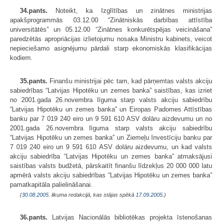
34.pants.
Noteikt, ka Izglītības un zinātnes ministrijas
apakšprogrammās 03.12.00 “Zinātniskās darbības attīstība
universitātēs” un 05.12.00 “Zinātnes konkurētspējas veicināšana”
paredzētās apropriācijas izlietojumu nosaka Ministru kabinets, veicot
nepieciešamo asignējumu pārdali starp ekonomiskās klasifikācijas
kodiem.
35.pants.
Finanšu ministrijai pēc tam, kad pārņemtas valsts akciju
sabiedrības “Latvijas Hipotēku un zemes banka” saistības, kas izriet
no 2001.gada 26.novembra līguma starp valsts akciju sabiedrību
“Latvijas Hipotēku un zemes banka” un Eiropas Padomes Attīstības
banku par 7 019 240 eiro un 9 591 610 ASV dolāru aizdevumu un no
2001.gada 26.novembra līguma starp valsts akciju sabiedrību
“Latvijas Hipotēku un zemes banka” un Ziemeļu Investīciju banku par
7 019 240 eiro un 9 591 610 ASV dolāru aizdevumu, un kad valsts
akciju sabiedrība “Latvijas Hipotēku un zemes banka” atmaksājusi
saistības valsts budžetā, pārskaitīt finanšu līdzekļus 20 000 000 latu
apmērā valsts akciju sabiedrības “Latvijas Hipotēku un zemes banka”
pamatkapitāla palielināšanai.
(
30.08.2005
. likuma redakcijā, kas stājas spēkā
17.09.2005.
)
36.pants.
Latvijas Nacionālās bibliotēkas projekta īstenošanas