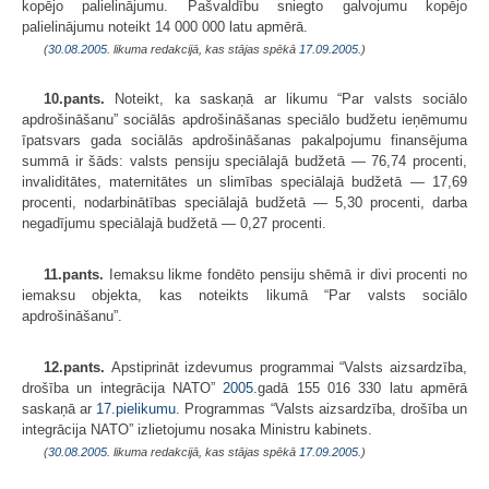
kopējo palielinājumu. Pašvaldību sniegto galvojumu kopējo
palielinājumu noteikt 14 000 000 latu apmērā.
(
30.08.2005
. likuma redakcijā, kas stājas spēkā
17.09.2005.
)
10.pants.
Noteikt, ka saskaņā ar likumu “Par valsts sociālo
apdrošināšanu” sociālās apdrošināšanas speciālo budžetu ieņēmumu
īpatsvars gada sociālās apdrošināšanas pakalpojumu finansējuma
summā ir šāds: valsts pensiju speciālajā budžetā — 76,74 procenti,
invaliditātes, maternitātes un slimības speciālajā budžetā — 17,69
procenti, nodarbinātības speciālajā budžetā — 5,30 procenti, darba
negadījumu speciālajā budžetā — 0,27 procenti.
11.pants.
Iemaksu likme fondēto pensiju shēmā ir divi procenti no
iemaksu objekta, kas noteikts likumā “Par valsts sociālo
apdrošināšanu”.
12.pants.
Apstiprināt izdevumus pro­grammai “Valsts aizsardzība,
drošība un integrācija NATO”
2005.
gadā 155 016 330 latu apmērā
saskaņā ar
17.pielikumu
. Programmas “Valsts aizsardzība, drošība un
integrācija NATO” izlietojumu nosaka Ministru kabinets.
(
30.08.2005
. likuma redakcijā, kas stājas spēkā
17.09.2005.
)