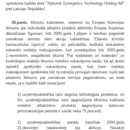
sprieduma izpildei lietā ““
Nykomb Synergetics Technology Holding AB
”
pret Latvijas Republiku”.
30.pants.
Ministru kabinetam, saņemot no Eiropas Komisijas
lēmumu par individuālā atbalsta projekta atbilstību Eiropas Kopienas
dibināšanas līgumam, līdz 2005.gada 1.jūlijam ir tiesības pagarināt
samaksas termiņu tiem akciju sabiedrības “Olaines ķīmiski
farmaceitiskā rūpnīca” valsts un pašvaldību budžetā ieskaitāmo
nokavēto nodokļu maksājumiem, kuri izveidojušies līdz 2003.gada
1.novembrim, neaprēķinot likumā “Par nodokļiem un nodevām” un
konkrētajos nodokļu likumos noteikto nokavējuma naudu, kā arī dzēst
iepriekš aprēķināto nokavējuma naudu, kas šiem nodokļu
maksājumiem aprēķināta līdz tā mēneša pirmajam datumam, kurā tiek
pieņemts lēmums par samaksas termiņa pagarināšanu, un soda
naudu, ja ir izpildīti šādi nosacījumi:
1) uzņēmējsabiedrība ražo augstas tehnoloģijas produktus, un
šīs uzņēmējsabiedrības neto apgrozījumā Ministru kabineta
noteikto atbalstāmo produktu apgrozījuma īpatsvars
pirmstaksācijas periodā ir vairāk nekā 75 procenti;
2) uzņēmējsabiedrības parādu saistības 2004.gada
31.decembrī nepārsniedz tās aktīvus. Nosakot