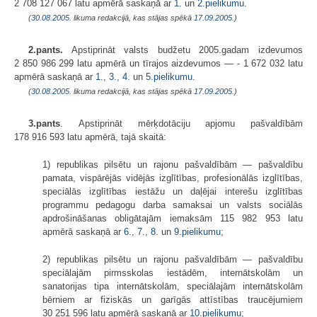
2 708 127 067 latu apmērā saskaņā ar
1.
un
2.pielikumu
.
(
30.08.2005
. likuma redakcijā, kas stājas spēkā
17.09.2005.
)
2.pants.
Apstiprināt valsts budžetu 2005.gadam izdevumos
2 850 986 299 latu apmērā un tīrajos aizdevumos — - 1 672 032 latu
apmērā saskaņā ar
1.
,
3.
,
4.
un
5.pielikumu
.
(
30.08.2005
. likuma redakcijā, kas stājas spēkā
17.09.2005.
)
3.pants
.
Apstiprināt mērķdotāciju apjomu pašvaldībām
178 916 593 latu apmērā, tajā skaitā:
1) republikas pilsētu un rajonu pašvaldībām — pašvaldību
pamata, vispārējās vidējās izglītības, profesionālās izglītības,
speciālās izglītības iestāžu un daļējai interešu izglītības
programmu pedagogu darba samaksai un valsts sociālās
apdrošināšanas obligātajām iemaksām 115 982 953 latu
apmērā saskaņā ar
6.
,
7.
,
8.
un
9.pielikumu
;
2) republikas pilsētu un rajonu pašvaldībām — pašvaldību
speciālajām pirmsskolas iestādēm, internātskolām un
sanatorijas tipa internātskolām, speciālajām internātskolām
bērniem ar fiziskās un garīgās attīstības traucējumiem
30 251 596 latu apmērā saskaņā ar
10.pielikumu
;