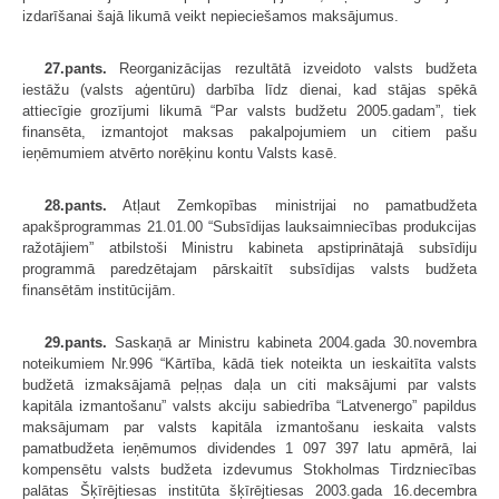
izdarīšanai šajā likumā veikt nepieciešamos maksājumus.
27.pants.
Reorganizācijas rezultātā izveidoto valsts budžeta
iestāžu (valsts aģentūru) darbība līdz dienai, kad stājas spēkā
attiecīgie grozījumi likumā “Par valsts budžetu 2005.gadam”, tiek
finansēta, izmantojot maksas pakalpojumiem un citiem pašu
ieņēmumiem atvērto norēķinu kontu Valsts kasē.
28.pants.
Atļaut Zemkopības ministrijai no pamatbudžeta
apakšprogrammas 21.01.00 “Subsīdijas lauksaimniecības produkcijas
ražotājiem” atbilstoši Ministru kabineta apstiprinātajā subsīdiju
programmā paredzētajam pārskaitīt subsīdijas valsts budžeta
finansētām institūcijām.
29.pants.
Saskaņā ar Ministru kabineta 2004.gada 30.novembra
noteikumiem Nr.996 “Kārtība, kādā tiek noteikta un ieskaitīta valsts
budžetā izmaksājamā peļņas daļa un citi maksājumi par valsts
kapitāla izmantošanu” valsts akciju sabiedrība “Latvenergo” papildus
maksājumam par valsts kapitāla izmantošanu ieskaita valsts
pamatbudžeta ieņēmumos dividendes 1 097 397 latu apmērā, lai
kompensētu valsts budžeta izdevumus Stokholmas Tirdzniecības
palātas Šķīrējtiesas institūta šķīrējtiesas 2003.gada 16.decembra