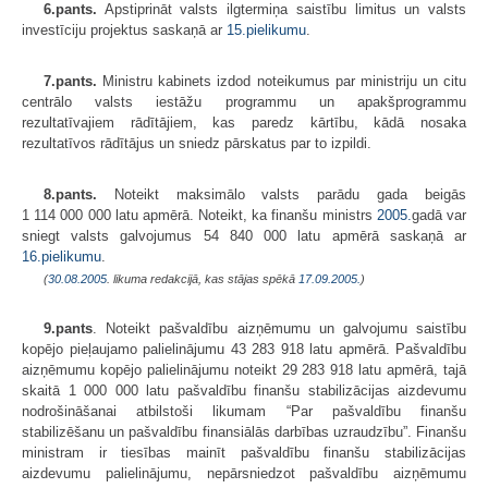
6.pants.
Apstiprināt valsts ilgtermiņa saistību limitus un valsts
investīciju projektus saskaņā ar
15.pielikumu
.
7.pants.
Ministru kabinets izdod noteikumus par ministriju un citu
centrālo valsts iestāžu programmu un apakšprogrammu
rezultatīvajiem rādītājiem, kas paredz kārtību, kādā nosaka
rezultatīvos rādītājus un sniedz pārskatus par to izpildi.
8.pants.
Noteikt maksimālo valsts parādu gada beigās
1 114 000 000 latu apmērā. Noteikt, ka finanšu ministrs
2005.
gadā var
sniegt valsts galvojumus 54 840 000 latu apmērā saskaņā ar
16.pielikumu
.
(
30.08.2005
. likuma redakcijā, kas stājas spēkā
17.09.2005.
)
9.pants
.
Noteikt pašvaldību aizņēmumu un galvojumu saistību
kopējo pieļaujamo palielinājumu 43 283 918 latu apmērā. Pašvaldību
aizņēmumu kopējo palielinājumu noteikt 29 283 918 latu apmērā, tajā
skaitā 1 000 000 latu pašvaldību finanšu stabilizācijas aizdevumu
nodrošināšanai atbilstoši likumam “Par pašvaldību finanšu
stabilizēšanu un pašvaldību finansiālās darbības uzraudzību”. Finanšu
ministram ir tiesības mainīt pašvaldību finanšu stabilizācijas
aizdevumu palielinājumu, nepārsniedzot pašvaldību aizņēmumu