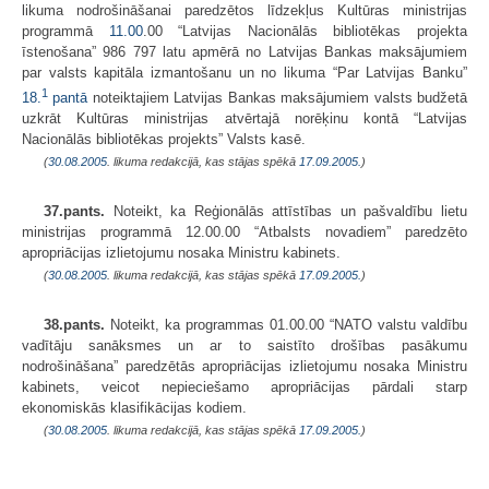
likuma nodrošināšanai paredzētos līdzekļus Kultūras ministrijas
programmā
11.00
.00 “Latvijas Nacionālās bibliotēkas projekta
īstenošana” 986 797 latu apmērā no Latvijas Bankas maksājumiem
par valsts kapitāla izmantošanu un no likuma “Par Latvijas Banku”
1
18.
pantā
noteiktajiem Latvijas Bankas maksājumiem valsts budžetā
uzkrāt Kultūras ministrijas atvērtajā norēķinu kontā “Latvijas
Nacionālās bibliotēkas projekts” Valsts kasē.
(
30.08.2005
. likuma redakcijā, kas stājas spēkā
17.09.2005.
)
37.pants.
Noteikt, ka Reģionālās attīstības un pašvaldību lietu
ministrijas pro­grammā 12.00.00 “Atbalsts novadiem” paredzēto
apropriācijas izlietojumu nosaka Ministru kabinets.
(
30.08.2005
. likuma redakcijā, kas stājas spēkā
17.09.2005.
)
38.pants.
Noteikt, ka programmas 01.00.00 “NATO valstu valdību
vadītāju sanāksmes un ar to saistīto drošības pasākumu
nodrošināšana” paredzētās apropriācijas izlietojumu nosaka Ministru
kabinets, veicot nepieciešamo apropriācijas pārdali starp
ekonomiskās klasifikācijas kodiem.
(
30.08.2005
. likuma redakcijā, kas stājas spēkā
17.09.2005.
)