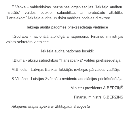
E.Vanka - sabiedriskās bezpeļņas organizācijas "Iekšējo auditoru
institūts" valdes locekle, sabiedrības ar ierobežotu atbildību
"Lattelekom" Iekšējā audita un risku vadības nodaļas direktore
Iekšējā audita padomes priekšsēdētāja vietniece
I.Sudraba - nacionālā atbildīgā amatpersona, Finansu ministrijas
valsts sekretāra vietniece
Iekšējā audita padomes locekļi:
I.Blūma - akciju sabiedrības "Hansabanka" valdes priekšsēdētāja
M.Briedis - Latvijas Bankas Iekšējās revīzijas pārvaldes vadītājs
S.Vilcāne - Latvijas Zvērinātu revidentu asociācijas priekšsēdētāja
Ministru prezidents A.BĒRZIŅŠ
Finansu ministrs G.BĒRZIŅŠ
Rīkojums stājas spēkā ar 2000.gada 9.augustu