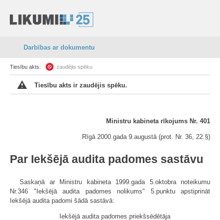
Darbības ar dokumentu
Tiesību akts:
zaudējis spēku
Tiesību akts ir zaudējis spēku.
Ministru kabineta rīkojums Nr. 401
Rīgā 2000.gada 9.augustā (prot. Nr. 36, 22.§)
Par Iekšējā audita padomes sastāvu
Saskaņā ar Ministru kabineta 1999.gada 5.oktobra noteikumu
Nr.346 "Iekšējā audita padomes nolikums" 5.punktu apstiprināt
Iekšējā audita padomi šādā sastāvā:
Iekšējā audita padomes priekšsēdētāja