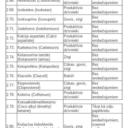
2.68.
Hlorkrezols (Chlorocresol)
dzīvnieki
ierobežojumiem
Produktīvie
Bez
2.69.
Izobutāns (Isobutan)
dzīvnieki
ierobežojumiem
Bez
2.70.
Izoksuprīns (Isoxuprin)
Govis, zirgi
ierobežojumiem
Produktīvie
Bez
2.71.
Jodoforms (Iodoformium)
dzīvnieki
ierobežojumiem
Kalcija aspartāts (Calcii
Produktīvie
Bez
2.72.
aspartate)
dzīvnieki
ierobežojumiem
Produktīvie
Bez
2.73.
Karbetocīns (Carbetocin)
dzīvnieki
ierobežojumiem
Ketanserīna tartrāts
Bez
2.74.
Zirgi
(Ketanserini tartras)
ierobežojumiem
Cūkas, govis,
Bez
2.75.
Ketoprofēns (Ketoprofen)
zirgi
ierobežojumiem
Bez
2.76.
Klazurils (Clazuril)
Baloži
ierobežojumiem
Kloprostenols
Cūkas, govis,
Bez
2.77.
(Cloprostenol)
zirgi
ierobežojumiem
Produktīvie
Bez
2.78.
Kofeīns (Coffeinum)
dzīvnieki
ierobežojumiem
Kokoalkildimetilbetaīns
2.79.
(Coco alkyl dimethyl
Produktīvie
Tikai kā zāļu
betaine)
dzīvnieki
papildvielu
Bez
ierobežojumiem,
Ksilazīna hidrohlorīds
izņemot
2.80.
Govis, zirgi