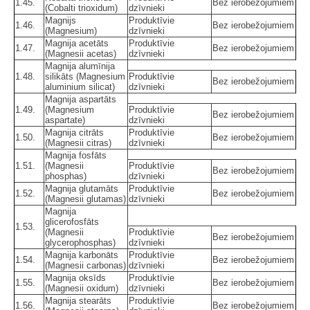
1.45.
Bez ierobežojumiem
(Cobalti trioxidum)
dzīvnieki
Magnijs
Produktīvie
1.46.
Bez ierobežojumiem
(Magnesium)
dzīvnieki
Magnija acetāts
Produktīvie
1.47.
Bez ierobežojumiem
(Magnesii acetas)
dzīvnieki
Magnija alumīnija
1.48.
silikāts (Magnesium
Produktīvie
Bez ierobežojumiem
aluminium silicat)
dzīvnieki
Magnija aspartāts
1.49.
(Magnesium
Produktīvie
Bez ierobežojumiem
aspartate)
dzīvnieki
Magnija citrāts
Produktīvie
1.50.
Bez ierobežojumiem
(Magnesii citras)
dzīvnieki
Magnija fosfāts
1.51.
(Magnesii
Produktīvie
Bez ierobežojumiem
phosphas)
dzīvnieki
Magnija glutamāts
Produktīvie
1.52.
Bez ierobežojumiem
(Magnesii glutamas)
dzīvnieki
Magnija
glicerofosfāts
1.53.
(Magnesii
Produktīvie
Bez ierobežojumiem
glycerophosphas)
dzīvnieki
Magnija karbonāts
Produktīvie
1.54.
Bez ierobežojumiem
(Magnesii carbonas)
dzīvnieki
Magnija oksīds
Produktīvie
1.55.
Bez ierobežojumiem
(Magnesii oxidum)
dzīvnieki
Magnija stearāts
Produktīvie
1.56.
Bez ierobežojumiem