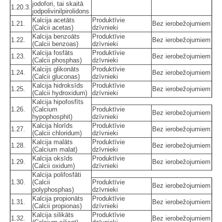
jodofori, tai skaitā
1.20.3.
jodpolivinilpirolidons
Kalcija acetāts
Produktīvie
1.21.
Bez ierobežojumiem
(Calcii acetas)
dzīvnieki
Kalcija benzoāts
Produktīvie
1.22.
Bez ierobežojumiem
(Calcii benzoas)
dzīvnieki
Kalcija fosfāts
Produktīvie
1.23.
Bez ierobežojumiem
(Calcii phosphas)
dzīvnieki
Kalcijs glikonāts
Produktīvie
1.24.
Bez ierobežojumiem
(Calcii gluconas)
dzīvnieki
Kalcija hidroksīds
Produktīvie
1.25.
Bez ierobežojumiem
(Calcii hydroxidum)
dzīvnieki
Kalcija hipofosfīts
1.26.
(Calcium
Produktīvie
Bez ierobežojumiem
hypophosphit)
dzīvnieki
Kalcija hlorīds
Produktīvie
1.27.
Bez ierobežojumiem
(Calcii chloridum)
dzīvnieki
Kalcija malāts
Produktīvie
1.28.
Bez ierobežojumiem
(Calcium malat)
dzīvnieki
Kalcija oksīds
Produktīvie
1.29.
Bez ierobežojumiem
(Calcii oxidum)
dzīvnieki
Kalcija polifosfāti
1.30.
(Calcii
Produktīvie
Bez ierobežojumiem
polyphosphas)
dzīvnieki
Kalcija propionāts
Produktīvie
1.31.
Bez ierobežojumiem
(Calcii propionas)
dzīvnieki
Kalcija silikāts
Produktīvie
1.32.
Bez ierobežojumiem