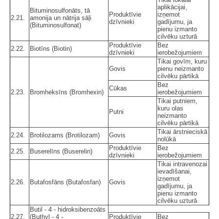
aplikācijai,
Bituminosulfonāts, tā
Produktīvie
izņemot
2.21.
amonija un nātrija sāļi
dzīvnieki
gadījumu, ja
(Bituminosulfonat)
pienu izmanto
cilvēku uzturā
Produktīvie
Bez
2.22.
Biotīns (Biotin)
dzīvnieki
ierobežojumiem
Tikai govīm, kuru
Govis
pienu neizmanto
cilvēku pārtikā
Bez
Cūkas
2.23.
Bromheksīns (Bromhexin)
ierobežojumiem
Tikai putniem,
kuru olas
Putni
neizmanto
cilvēku pārtikā
Tikai ārstnieciskā
2.24.
Brotilozams (Brotilozam)
Govis
nolūkā
Produktīvie
Bez
2.25.
Buserelīns (Buserelin)
dzīvnieki
ierobežojumiem
Tikai intravenozai
ievadīšanai,
izņemot
2.26.
Butafosfāns (Butafosfan)
Govis
gadījumu, ja
pienu izmanto
cilvēku uzturā
Butil - 4 - hidroksibenzoāts
2.27.
(Buthyl - 4 -
Produktīvie
Bez