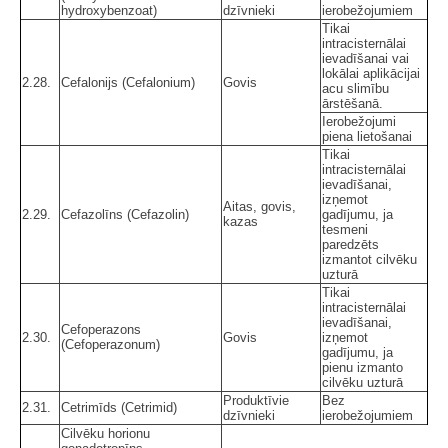
hydroxybenzoat)
dzīvnieki
ierobežojumiem
Tikai
intracisternālai
ievadīšanai vai
lokālai aplikācijai
2.28.
Cefalonijs (Cefalonium)
Govis
acu slimību
ārstēšanā.
Ierobežojumi
piena lietošanai
Tikai
intracisternālai
ievadīšanai,
izņemot
Aitas, govis,
2.29.
Cefazolīns (Cefazolin)
gadījumu, ja
kazas
tesmeni
paredzēts
izmantot cilvēku
uzturā
Tikai
intracisternālai
ievadīšanai,
Cefoperazons
2.30.
Govis
izņemot
(Cefoperazonum)
gadījumu, ja
pienu izmanto
cilvēku uzturā
Produktīvie
Bez
2.31.
Cetrimīds (Cetrimid)
dzīvnieki
ierobežojumiem
Cilvēku horionu