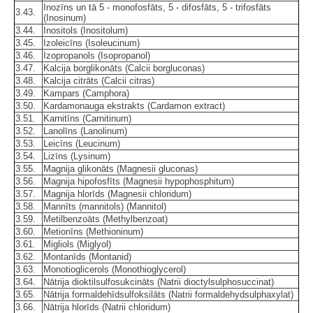
Inozīns un tā 5 - monofosfāts, 5 - difosfāts, 5 - trifosfāts
3.43.
(Inosinum)
3.44.
Inositols (Inositolum)
3.45.
Izoleicīns (Isoleucinum)
3.46.
Izopropanols (Isopropanol)
3.47.
Kalcija borglikonāts (Calcii borgluconas)
3.48.
Kalcija citrāts (Calcii citras)
3.49.
Kampars (Camphora)
3.50.
Kardamonauga ekstrakts (Cardamon extract)
3.51.
Karnitīns (Carnitinum)
3.52.
Lanolīns (Lanolinum)
3.53.
Leicīns (Leucinum)
3.54.
Lizīns (Lysinum)
3.55.
Magnija glikonāts (Magnesii gluconas)
3.56.
Magnija hipofosfīts (Magnesii hypophosphitum)
3.57.
Magnija hlorīds (Magnesii chloridum)
3.58.
Mannīts (mannitols) (Mannitol)
3.59.
Metilbenzoāts (Methylbenzoat)
3.60.
Metionīns (Methioninum)
3.61.
Migliols (Miglyol)
3.62.
Montanīds (Montanid)
3.63.
Monotioglicerols (Monothioglycerol)
3.64.
Nātrija dioktilsulfosukcināts (Natrii dioctylsulphosuccinat)
3.65.
Nātrija formaldehīdsulfoksilāts (Natrii formaldehydsulphaxylat)
3.66.
Nātrija hlorīds (Natrii chloridum)