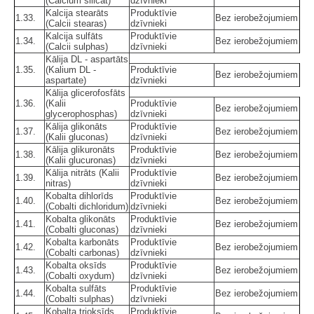
(Calcium silicat)
dzīvnieki
Kalcija stearāts
Produktīvie
1.33.
Bez ierobežojumiem
(Calcii stearas)
dzīvnieki
Kalcija sulfāts
Produktīvie
1.34.
Bez ierobežojumiem
(Calcii sulphas)
dzīvnieki
Kālija DL - aspartāts
1.35.
(Kalium DL -
Produktīvie
Bez ierobežojumiem
aspartate)
dzīvnieki
Kālija glicerofosfāts
1.36.
(Kalii
Produktīvie
Bez ierobežojumiem
glycerophosphas)
dzīvnieki
Kālija glikonāts
Produktīvie
1.37.
Bez ierobežojumiem
(Kalii gluconas)
dzīvnieki
Kālija glikuronāts
Produktīvie
1.38.
Bez ierobežojumiem
(Kalii glucuronas)
dzīvnieki
Kālija nitrāts (Kalii
Produktīvie
1.39.
Bez ierobežojumiem
nitras)
dzīvnieki
Kobalta dihlorīds
Produktīvie
1.40.
Bez ierobežojumiem
(Cobalti dichloridum)
dzīvnieki
Kobalta glikonāts
Produktīvie
1.41.
Bez ierobežojumiem
(Cobalti gluconas)
dzīvnieki
Kobalta karbonāts
Produktīvie
1.42.
Bez ierobežojumiem
(Cobalti carbonas)
dzīvnieki
Kobalta oksīds
Produktīvie
1.43.
Bez ierobežojumiem
(Cobalti oxydum)
dzīvnieki
Kobalta sulfāts
Produktīvie
1.44.
Bez ierobežojumiem
(Cobalti sulphas)
dzīvnieki
Kobalta trioksīds
Produktīvie