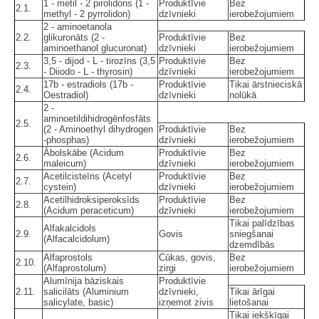
1 - metil - 2 pirolidons (1 -
Produktīvie
Bez
2.1.
methyl - 2 pyrrolidon)
dzīvnieki
ierobežojumiem
2 - aminoetanola
2.2.
glikuronāts (2 -
Produktīvie
Bez
aminoethanol glucuronat)
dzīvnieki
ierobežojumiem
3,5 - dijod - L - tirozīns (3,5
Produktīvie
Bez
2.3.
- Diiodo - L - thyrosin)
dzīvnieki
ierobežojumiem
17b - estradiols (17b -
Produktīvie
Tikai ārstnieciskā
2.4.
Oestradiol)
dzīvnieki
nolūkā
2 -
aminoetildihidrogēnfosfāts
2.5.
(2 - Aminoethyl dihydrogen
Produktīvie
Bez
-phosphas)
dzīvnieki
ierobežojumiem
Ābolskābe (Acidum
Produktīvie
Bez
2.6.
maleicum)
dzīvnieki
ierobežojumiem
Acetilcisteīns (Acetyl
Produktīvie
Bez
2.7.
cystein)
dzīvnieki
ierobežojumiem
Acetilhidroksiperoksīds
Produktīvie
Bez
2.8.
(Acidum peraceticum)
dzīvnieki
ierobežojumiem
Tikai palīdzības
Alfakalcidols
2.9.
Govis
sniegšanai
(Alfacalcidolum)
dzemdībās
Alfaprostols
Cūkas, govis,
Bez
2.10.
(Alfaprostolum)
zirgi
ierobežojumiem
Alumīnija bāziskais
Produktīvie
2.11.
salicilāts (Aluminium
dzīvnieki,
Tikai ārīgai
salicylate, basic)
izņemot zivis
lietošanai
Tikai iekšķīgai