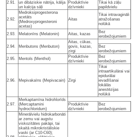
2.91.
un dibāziskie nātrija, kālija
Produktīvie
Tikai kā zāļu
un kalcija sāļi
dzīvnieki
papildvielu
Medroksiprogesterona
Tikai intravagināli
acetāts
2.92.
Aitas
atražošanas
(Medroxyprogesteroni
nolūkā
acetas)
Bez
2.93.
Melatonīns (Melatonin)
Aitas, kazas
ierobežojumiem
Aitas, cūkas,
2.94.
Menbutons (Menbuton)
govis, kazas,
Bez
zirgi
ierobežojumiem
Produktīvie
Bez
2.95.
Mentols (Menthol)
dzīvnieki
ierobežojumiem
Tikai
intraartikulārai vai
epidurālai
2.96.
Mepivakaīns (Mepivacain)
Zirgi
ievadīšanai
lokālās
anestēzijas
nolūkā
Merkaptamīna hidrohlorīds
2.97.
(Mercaptamini
Produktīvie
Bez
hydrochloridum)
dzīvnieki
ierobežojumiem
Minerālvielu hidrokarbonāti
ar zemu vai augstu
viskozitātes pakāpi, tai
skaitā mikrokristāliskie
vaski (ar C10-C60);