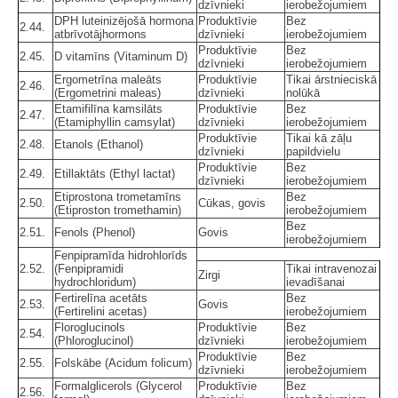
dzīvnieki
ierobežojumiem
DPH luteinizējošā hormona
Produktīvie
Bez
2.44.
atbrīvotājhormons
dzīvnieki
ierobežojumiem
Produktīvie
Bez
2.45.
D vitamīns (Vitaminum D)
dzīvnieki
ierobežojumiem
Ergometrīna maleāts
Produktīvie
Tikai ārstnieciskā
2.46.
(Ergometrini maleas)
dzīvnieki
nolūkā
Etamifilīna kamsilāts
Produktīvie
Bez
2.47.
(Etamiphyllin camsylat)
dzīvnieki
ierobežojumiem
Produktīvie
Tikai kā zāļu
2.48.
Etanols (Ethanol)
dzīvnieki
papildvielu
Produktīvie
Bez
2.49.
Etillaktāts (Ethyl lactat)
dzīvnieki
ierobežojumiem
Etiprostona trometamīns
Bez
2.50.
Cūkas, govis
(Etiproston tromethamin)
ierobežojumiem
Bez
2.51.
Fenols (Phenol)
Govis
ierobežojumiem
Fenpipramīda hidrohlorīds
2.52.
(Fenpipramidi
Tikai intravenozai
Zirgi
hydrochloridum)
ievadīšanai
Fertirelīna acetāts
Bez
2.53.
Govis
(Fertirelini acetas)
ierobežojumiem
Floroglucinols
Produktīvie
Bez
2.54.
(Phloroglucinol)
dzīvnieki
ierobežojumiem
Produktīvie
Bez
2.55.
Folskābe (Acidum folicum)
dzīvnieki
ierobežojumiem
Formalglicerols (Glycerol
Produktīvie
Bez
2.56.