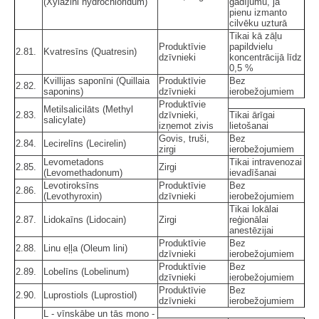
(Xylazini hydrochloridum)
gadījumu, ja
pienu izmanto
cilvēku uzturā
Tikai kā zāļu
Produktīvie
papildvielu
2.81.
Kvatresīns (Quatresin)
dzīvnieki
koncentrācijā līdz
0,5 %
Kvillijas saponīni (Quillaia
Produktīvie
Bez
2.82.
saponins)
dzīvnieki
ierobežojumiem
Produktīvie
Metilsalicilāts (Methyl
2.83.
dzīvnieki,
Tikai ārīgai
salicylate)
izņemot zivis
lietošanai
Govis, truši,
Bez
2.84.
Lecirelīns (Lecirelin)
zirgi
ierobežojumiem
Levometadons
Tikai intravenozai
2.85.
Zirgi
(Levomethadonum)
ievadīšanai
Levotiroksīns
Produktīvie
Bez
2.86.
(Levothyroxin)
dzīvnieki
ierobežojumiem
Tikai lokālai
2.87.
Lidokaīns (Lidocain)
Zirgi
reģionālai
anestēzijai
Produktīvie
Bez
2.88.
Linu eļļa (Oleum lini)
dzīvnieki
ierobežojumiem
Produktīvie
Bez
2.89.
Lobelīns (Lobelinum)
dzīvnieki
ierobežojumiem
Produktīvie
Bez
2.90.
Luprostiols (Luprostiol)
dzīvnieki
ierobežojumiem
L - vīnskābe un tās mono -