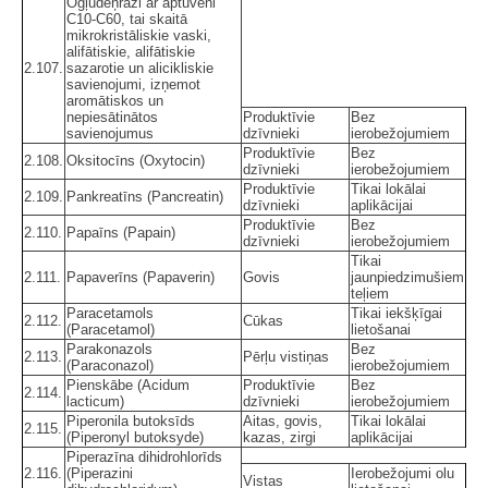
Ogļūdeņraži ar aptuveni
C10-C60, tai skaitā
mikrokristāliskie vaski,
alifātiskie, alifātiskie
2.107.
sazarotie un alicikliskie
savienojumi, izņemot
aromātiskos un
nepiesātinātos
Produktīvie
Bez
savienojumus
dzīvnieki
ierobežojumiem
Produktīvie
Bez
2.108.
Oksitocīns (Oxytocin)
dzīvnieki
ierobežojumiem
Produktīvie
Tikai lokālai
2.109.
Pankreatīns (Pancreatin)
dzīvnieki
aplikācijai
Produktīvie
Bez
2.110.
Papaīns (Papain)
dzīvnieki
ierobežojumiem
Tikai
2.111.
Papaverīns (Papaverin)
Govis
jaunpiedzimušiem
teļiem
Paracetamols
Tikai iekšķīgai
2.112.
Cūkas
(Paracetamol)
lietošanai
Parakonazols
Bez
2.113.
Pērļu vistiņas
(Paraconazol)
ierobežojumiem
Pienskābe (Acidum
Produktīvie
Bez
2.114.
lacticum)
dzīvnieki
ierobežojumiem
Piperonila butoksīds
Aitas, govis,
Tikai lokālai
2.115.
(Piperonyl butoksyde)
kazas, zirgi
aplikācijai
Piperazīna dihidrohlorīds
2.116.
(Piperazini
Ierobežojumi olu
Vistas