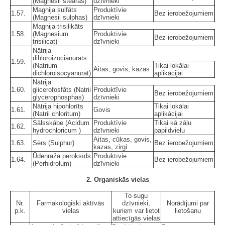
(Magnesii stearas)
dzīvnieki
Magnija sulfāts
Produktīvie
1.57.
Bez ierobežojumiem
(Magnesii sulphas)
dzīvnieki
Magnija trisilikāts
1.58.
(Magnesium
Produktīvie
Bez ierobežojumiem
trisilicat)
dzīvnieki
Nātrija
dihloroizocianurāts
1.59.
(Natrium
Tikai lokālai
Aitas, govis, kazas
dichloroisocyanurat)
aplikācijai
Nātrija
1.60.
glicerofosfāts (Natrii
Produktīvie
Bez ierobežojumiem
glycerophosphas)
dzīvnieki
Nātrija hipohlorīts
Tikai lokālai
1.61.
Govis
(Natrii chloritum)
aplikācijai
Sālsskābe (Acidum
Produktīvie
Tikai kā zāļu
1.62.
hydrochloricum )
dzīvnieki
papildvielu
Aitas, cūkas, govis,
1.63.
Sērs (Sulphur)
Bez ierobežojumiem
kazas, zirgi
Ūdeņraža peroksīds
Produktīvie
1.64.
Bez ierobežojumiem
(Perhidrolum)
dzīvnieki
2. Organiskās vielas
To sugu
Nr.
Farmakoloģiski aktīvās
dzīvnieki,
Norādījumi par
p.k.
vielas
kuriem var lietot
lietošanu
attiecīgās vielas