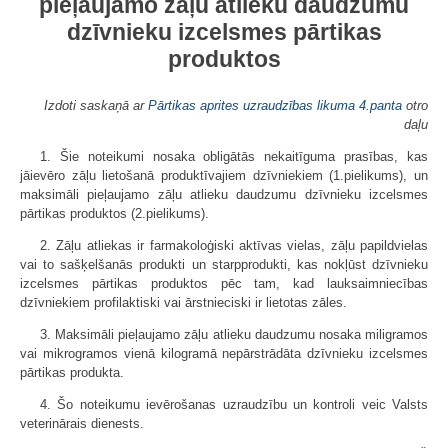
pieļaujamo zāļu atlieku daudzumu
dzīvnieku izcelsmes pārtikas
produktos
Izdoti saskaņā ar
Pārtikas aprites uzraudzības likuma
4.panta
otro
daļu
1. Šie noteikumi nosaka obligātās nekaitīguma prasības, kas
jāievēro zāļu lietošanā produktīvajiem dzīvniekiem (1.pielikums), un
maksimāli pieļaujamo zāļu atlieku daudzumu dzīvnieku izcelsmes
pārtikas produktos (2.pielikums).
2. Zāļu atliekas ir farmakoloģiski aktīvas vielas, zāļu papildvielas
vai to sašķelšanās produkti un starpprodukti, kas nokļūst dzīvnieku
izcelsmes pārtikas produktos pēc tam, kad lauksaimniecības
dzīvniekiem profilaktiski vai ārstnieciski ir lietotas zāles.
3. Maksimāli pieļaujamo zāļu atlieku daudzumu nosaka miligramos
vai mikrogramos vienā kilogramā nepārstrādāta dzīvnieku izcelsmes
pārtikas produkta.
4. Šo noteikumu ievērošanas uzraudzību un kontroli veic Valsts
veterinārais dienests.