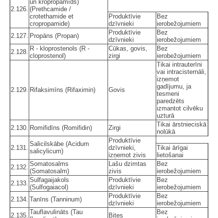
un kropropamīds)
2.126.
(Prethcamide /
crotethamide et
Produktīvie
Bez
cropropamide)
dzīvnieki
ierobežojumiem
Produktīvie
Bez
2.127.
Propāns (Propan)
dzīvnieki
ierobežojumiem
R - kloprostenols (R -
Cūkas, govis,
Bez
2.128.
cloprostenol)
zirgi
ierobežojumiem
Tikai intrauterīni
vai intracisternāli,
izņemot
gadījumu, ja
2.129.
Rifaksimīns (Rifaximin)
Govis
tesmeni
paredzēts
izmantot cilvēku
uzturā
Tikai ārstnieciskā
2.130.
Romifidīns (Romifidin)
Zirgi
nolūkā
Produktīvie
Salicilskābe (Acidum
2.131.
dzīvnieki,
Tikai ārīgai
salicylicum)
izņemot zivis
lietošanai
Somatosalms
Lašu dzimtas
Bez
2.132.
(Somatosalm)
zivis
ierobežojumiem
Sulfagaijakols
Produktīvie
Bez
2.133.
(Sulfogaiacol)
dzīvnieki
ierobežojumiem
Produktīvie
Bez
2.134.
Tanīns (Tanninum)
dzīvnieki
ierobežojumiem
Tauflavulināts (Tau
Bez
2.135.
Bites