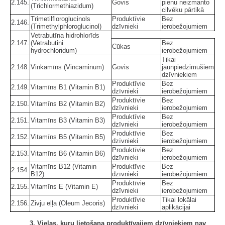
2.145.
Govis
pienu neizmanto
(Trichlormethiazidum)
cilvēku pārtikā
Trimetilfloroglucinols
Produktīvie
Bez
2.146.
(Trimethylphloroglucinol)
dzīvnieki
ierobežojumiem
Vetrabutīna hidrohlorīds
2.147.
(Vetrabutini
Bez
Cūkas
hydrochloridum)
ierobežojumiem
Tikai
2.148.
Vinkamīns (Vincaminum)
Govis
jaunpiedzimušiem
dzīvniekiem
Produktīvie
Bez
2.149.
Vitamīns B1 (Vitamin B1)
dzīvnieki
ierobežojumiem
Produktīvie
Bez
2.150.
Vitamīns B2 (Vitamin B2)
dzīvnieki
ierobežojumiem
Produktīvie
Bez
2.151.
Vitamīns B3 (Vitamin B3)
dzīvnieki
ierobežojumiem
Produktīvie
Bez
2.152.
Vitamīns B5 (Vitamin B5)
dzīvnieki
ierobežojumiem
Produktīvie
Bez
2.153.
Vitamīns B6 (Vitamin B6)
dzīvnieki
ierobežojumiem
Vitamīns B12 (Vitamin
Produktīvie
Bez
2.154.
B12)
dzīvnieki
ierobežojumiem
Produktīvie
Bez
2.155.
Vitamīns E (Vitamin E)
dzīvnieki
ierobežojumiem
Produktīvie
Tikai lokālai
2.156.
Zivju eļļa (Oleum Jecoris)
dzīvnieki
aplikācijai
3. Vielas, kuru lietošana produktīvajiem dzīvniekiem nav