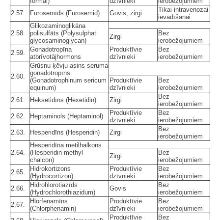
formal)
dzīvnieki
ierobežojumiem
Tikai intravenozai
2.57.
Furosemīds (Furosemid)
Govis, zirgi
ievadīšanai
Glikozaminoglikāna
2.58.
polisulfāts (Polysulphat
Bez
Zirgi
glycosaminoglycan)
ierobežojumiem
Gonadotropīna
Produktīvie
Bez
2.59.
atbrīvotājhormons
dzīvnieki
ierobežojumiem
Grūsnu ķēvju asins seruma
gonadotropīns
2.60.
(Gonadotrophinum sericum
Produktīvie
Bez
equinum)
dzīvnieki
ierobežojumiem
Bez
2.61.
Heksetidīns (Hexetidin)
Zirgi
ierobežojumiem
Produktīvie
Bez
2.62.
Heptaminols (Heptaminol)
dzīvnieki
ierobežojumiem
Bez
2.63.
Hesperidīns (Hesperidin)
Zirgi
ierobežojumiem
Hesperidīna metilhalkons
2.64.
(Hesperidin methyl
Bez
Zirgi
chalcon)
ierobežojumiem
Hidrokortizons
Produktīvie
Bez
2.65.
(Hydrocortizon)
dzīvnieki
ierobežojumiem
Hidrohlorotiazīds
Bez
2.66.
Govis
(Hydrochlorothiazidum)
ierobežojumiem
Hlorfenamīns
Produktīvie
Bez
2.67.
(Chlorphenamin)
dzīvnieki
ierobežojumiem
Produktīvie
Bez