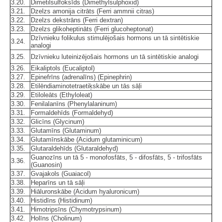
3.20.
Dimetilsulfoksīds (Dimethylsulphoxid)
3.21.
Dzelzs amonija citrāts (Ferri ammnii citras)
3.22.
Dzelzs dekstrāns (Ferri dextran)
3.23.
Dzelzs glikoheptināts (Ferri glucoheptonat)
Dzīvnieku folikulus stimulējošais hormons un tā sintētiskie
3.24.
analogi
3.25.
Dzīvnieku luteinizējošais hormons un tā sintētiskie analogi
3.26.
Eikaliptols (Eucaliptol)
3.27.
Epinefrīns (adrenalīns) (Epinephrin)
3.28.
Etilēndiaminotetraetiķskābe un tās sāļi
3.29.
Etiloleāts (Ethyloleat)
3.30.
Fenilalanīns (Phenylalaninum)
3.31.
Formaldehīds (Formaldehyd)
3.32.
Glicīns (Glycinum)
3.33.
Glutamīns (Glutaminum)
3.34.
Glutamīnskābe (Acidum glutaminicum)
3.35.
Glutaraldehīds (Glutaraldehyd)
Guanozīns un tā 5 - monofosfāts, 5 - difosfāts, 5 - trifosfāts
3.36.
(Guanosin)
3.37.
Gvajakols (Guaiacol)
3.38.
Heparīns un tā sāļi
3.39.
Hiāluronskābe (Acidum hyaluronicum)
3.40.
Histidīns (Histidinum)
3.41.
Himotripsīns (Chymotrypsinum)
3.42.
Holīns (Cholinum)