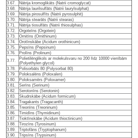
3.67.
Nātrija kromoglikāts (Natrii cromoglycat)
3.68.
Nātrija laurilsulfāts (Natrii laurylsulphat)
3.69.
Nātrija pirosulfīts (Natrii pyrosulphit)
3.70.
Nātrija stearāts (Natrii stearas)
3.71.
Nātrija tiosulfāts (Natrii thiosulphas)
3.72.
Orgoteīns (Orgotein)
3.73.
Ornitīns (Ornithinum)
3.74.
Orotīnskābe (Acidum orothinicum)
3.75.
Pepsīns (Pepsinum)
3.76.
Prolīns (Prolinum)
Polietilēnglikols ar molekulsvaru no 200 līdz 10000 vienībām
3.77.
(Polyethylen glycol)
3.78.
Polisorbāts 80 (Polysorbat 80)
3.79.
Poloksalēns (Poloxalen)
3.80.
Poloksamērs (Poloxamer)
3.81.
Serīns (Serinum)
3.82.
Serotonīns (Serotonin)
3.83.
Skudrskābe (Acidum formicum)
3.84.
Tragakants (Tragacanth)
3.85.
Treonīns (Treoninum)
3.86.
Timidīns (Thymidinum)
3.87.
Tioktīnskābe (Acidum thioctinicum)
3.88.
Tirozīns (Tyrosinum)
3.89.
Triptofāns (Tryptophanum)
3.90.
Tripsīns (Trypsinum)