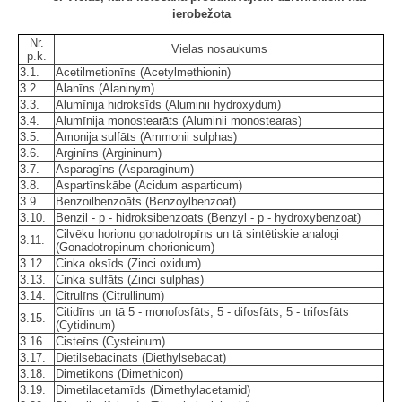
ierobežota
Nr.
Vielas nosaukums
p.k.
3.1.
Acetilmetionīns (Acetylmethionin)
3.2.
Alanīns (Alaninym)
3.3.
Alumīnija hidroksīds (Aluminii hydroxydum)
3.4.
Alumīnija monostearāts (Aluminii monostearas)
3.5.
Amonija sulfāts (Ammonii sulphas)
3.6.
Arginīns (Argininum)
3.7.
Asparagīns (Asparaginum)
3.8.
Aspartīnskābe (Acidum asparticum)
3.9.
Benzoilbenzoāts (Benzoylbenzoat)
3.10.
Benzil - p - hidroksibenzoāts (Benzyl - p - hydroxybenzoat)
Cilvēku horionu gonadotropīns un tā sintētiskie analogi
3.11.
(Gonadotropinum chorionicum)
3.12.
Cinka oksīds (Zinci oxidum)
3.13.
Cinka sulfāts (Zinci sulphas)
3.14.
Citrulīns (Citrullinum)
Citidīns un tā 5 - monofosfāts, 5 - difosfāts, 5 - trifosfāts
3.15.
(Cytidinum)
3.16.
Cisteīns (Cysteinum)
3.17.
Dietilsebacināts (Diethylsebacat)
3.18.
Dimetikons (Dimethicon)
3.19.
Dimetilacetamīds (Dimethylacetamid)