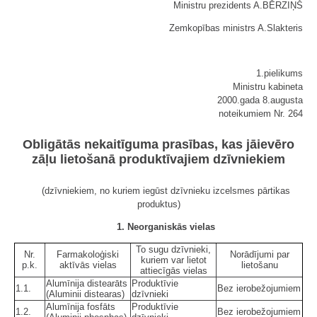
Ministru prezidents A.BĒRZIŅŠ
Zemkopības ministrs A.Slakteris
1.pielikums
Ministru kabineta
2000.gada 8.augusta
noteikumiem Nr. 264
Obligātās nekaitīguma prasības, kas jāievēro
zāļu lietošanā produktīvajiem dzīvniekiem
(dzīvniekiem, no kuriem iegūst dzīvnieku izcelsmes pārtikas
produktus)
1. Neorganiskās vielas
To sugu dzīvnieki,
Nr.
Farmakoloģiski
Norādījumi par
kuriem var lietot
p.k.
aktīvās vielas
lietošanu
attiecīgās vielas
Alumīnija distearāts
Produktīvie
1.1.
Bez ierobežojumiem
(Aluminii distearas)
dzīvnieki
Alumīnija fosfāts
Produktīvie
1.2.
Bez ierobežojumiem