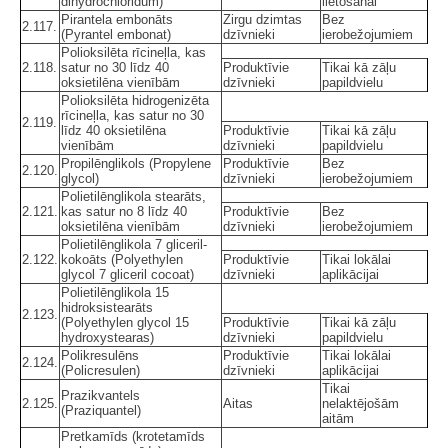
dihydrochloridum)
lietošanai
Pirantela embonāts
Zirgu dzimtas
Bez
2.117.
(Pyrantel embonat)
dzīvnieki
ierobežojumiem
Polioksilēta rīcineļla, kas
2.118.
satur no 30 līdz 40
Produktīvie
Tikai kā zāļu
oksietilēna vienībām
dzīvnieki
papildvielu
Polioksilēta hidrogenizēta
rīcineļla, kas satur no 30
2.119.
līdz 40 oksietilēna
Produktīvie
Tikai kā zāļu
vienībām
dzīvnieki
papildvielu
Propilēnglikols (Propylene
Produktīvie
Bez
2.120.
glycol)
dzīvnieki
ierobežojumiem
Polietilēnglikola stearāts,
2.121.
kas satur no 8 līdz 40
Produktīvie
Bez
oksietilēna vienībām
dzīvnieki
ierobežojumiem
Polietilēnglikola 7 gliceril-
2.122.
kokoāts (Polyethylen
Produktīvie
Tikai lokālai
glycol 7 gliceril cocoat)
dzīvnieki
aplikācijai
Polietilēnglikola 15
hidroksistearāts
2.123.
(Polyethylen glycol 15
Produktīvie
Tikai kā zāļu
hydroxystearas)
dzīvnieki
papildvielu
Polikresulēns
Produktīvie
Tikai lokālai
2.124.
(Policresulen)
dzīvnieki
aplikācijai
Tikai
Prazikvantels
2.125.
Aitas
nelaktējošām
(Praziquantel)
aitām
Pretkamīds (krotetamīds