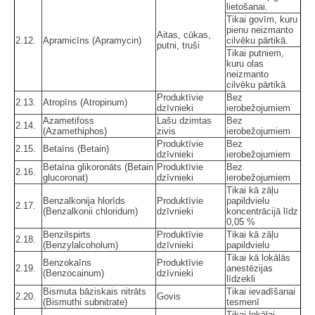
lietošanai.
Tikai govīm, kuru
pienu neizmanto
Aitas, cūkas,
2.12.
Apramicīns (Apramycin)
cilvēku pārtikā.
putni, truši
Tikai putniem,
kuru olas
neizmanto
cilvēku pārtikā
Produktīvie
Bez
2.13.
Atropīns (Atropinum)
dzīvnieki
ierobežojumiem
Azametifoss
Lašu dzimtas
Bez
2.14.
(Azamethiphos)
zivis
ierobežojumiem
Produktīvie
Bez
2.15.
Betaīns (Betain)
dzīvnieki
ierobežojumiem
Betaīna glikoronāts (Betain
Produktīvie
Bez
2.16.
glucoronat)
dzīvnieki
ierobežojumiem
Tikai kā zāļu
Benzalkonija hlorīds
Produktīvie
papildvielu
2.17.
(Benzalkonii chloridum)
dzīvnieki
koncentrācijā līdz
0,05 %
Benzilspirts
Produktīvie
Tikai kā zāļu
2.18.
(Benzylalcoholum)
dzīvnieki
papildvielu
Tikai kā lokālās
Benzokaīns
Produktīvie
2.19.
anestēzijas
(Benzocainum)
dzīvnieki
līdzekli
Bismuta bāziskais nitrāts
Tikai ievadīšanai
2.20.
Govis
(Bismuthi subnitrate)
tesmenī
Tikai lokālai