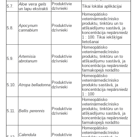
Aloe vera gels
Produktīvie
5.7.
Tikai lokālai aplikācijai
dzīvnieki
un lapu ekstrakti
Homeopātisko
veterinārmedicīnisko
produktu, tinktūru un to
Apocynum
Produktīvie
5.8.
atšķaidījumu sastāvā, ja
cannabium
dzīvnieki
koncentrācija nepārsniedz
1 : 100. Tikai iekšķīgai
lietošanai
Homeopātisko
veterinārmedicīnisko
Artemisia
Produktīvie
produktu, tinktūru un to
5.9.
abrotanum
dzīvnieki
atšķaidījumu sastāvā, ja
koncentrācija nepārsniedz
farmakopejā norādīto
Homeopātisko
veterinārmedicīnisko
Produktīvie
5.10.
Atropa belladonna
produktu sastāvā, ja
dzīvnieki
koncentrācija nepārsniedz
1 : 100
Homeopātisko
veterinārmedicīnisko
Produktīvie
produktu, tinktūru un to
5.11.
Bellis perennis
dzīvnieki
atšķaidījumu sastāvā, ja
koncentrācija nepārsniedz
farmakopejā norādīto
Homeopātisko
veterinārmedicīnisko
Calendula
Produktīvie