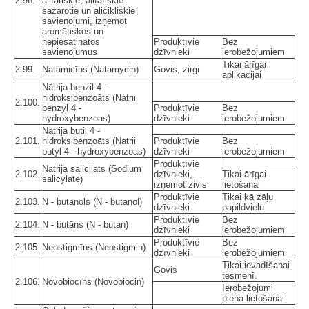
2.98.
alifātiskie, alifātiskie
sazarotie un alicikliskie
savienojumi, izņemot
aromātiskos un
nepiesātinātos
Produktīvie
Bez
savienojumus
dzīvnieki
ierobežojumiem
Tikai ārīgai
2.99.
Natamicīns (Natamycin)
Govis, zirgi
aplikācijai
Nātrija benzil 4 -
hidroksibenzoāts (Natrii
2.100.
benzyl 4 -
Produktīvie
Bez
hydroxybenzoas)
dzīvnieki
ierobežojumiem
Nātrija butil 4 -
2.101.
hidroksibenzoāts (Natrii
Produktīvie
Bez
butyl 4 - hydroxybenzoas)
dzīvnieki
ierobežojumiem
Produktīvie
Nātrija salicilāts (Sodium
2.102.
dzīvnieki,
Tikai ārīgai
salicylate)
izņemot zivis
lietošanai
Produktīvie
Tikai kā zāļu
2.103.
N - butanols (N - butanol)
dzīvnieki
papildvielu
Produktīvie
Bez
2.104.
N - butāns (N - butan)
dzīvnieki
ierobežojumiem
Produktīvie
Bez
2.105.
Neostigmīns (Neostigmin)
dzīvnieki
ierobežojumiem
Tikai ievadīšanai
Govis
tesmenī.
2.106.
Novobiocīns (Novobiocin)
Ierobežojumi
piena lietošanai