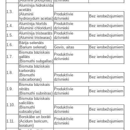
(Aluminii phosphas)
dzīvnieki
Alumīnija hidroksīda
acetāts
1.3.
(Aluminii
Produktīvie
Bez ierobežojumiem
hydroxydum acetas)
dzīvnieki
Alumīnija hlorīds
Produktīvie
1.4.
Bez ierobežojumiem
(Aluminii chloridum)
dzīvnieki
Alumīnija tristearāts
Produktīvie
1.5.
Bez ierobežojumiem
(Aluminii tristearas)
dzīvnieki
Bārija selenāts
1.6.
(Barium selenat)
Govis, aitas
Bez ierobežojumiem
Bismuta bāziskais
Produktīvie
1.7.
gallāts
Bez ierobežojumiem
dzīvnieki
(Bismuthi subgallas)
Bismuta bāziskais
karbonāts
1.8.
(Bismuthi
Produktīvie
Bez ierobežojumiem
subcarbonas)
dzīvnieki
Bismuta bāziskais
1.9.
nitrāts
Produktīvie
Bez ierobežojumiem
(Bismuthi subnitras)
dzīvnieki
Bismuta bāziskais
salicilāts
1.10.
(Bismuthi
Produktīvie
Bez ierobežojumiem
subsalicylas)
dzīvnieki
Borskābe un borāti
Produktīvie
1.11.
(Acidum boricum,
Bez ierobežojumiem
dzīvnieki
boratum)