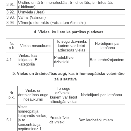
Uridīns un tā 5 - monofosfāts, 5 - difosfāts, 5 - trifosfāts
3.91.
(Uridinum)
3.92.
Urīnviela (Urea)
3.93.
Valīns (Valinum)
3.94.
Vērmeļu ekstrakts (Extractum Absinthii)
4. Vielas, ko lieto kā pārtikas piedevas
To sugu dzīvnieki,
Nr.
Norādījumi par
Vielas nosaukums
kuriem var lietot
p.k.
lietošanu
attiecīgās vielas
Vielas, kas
Produktīvie
4.1.
iekļautas E
Bez ierobežojumiem
dzīvnieki
kategorijā
5. Vielas un ārstniecības augi, kas ir homeopātisko veterināro
zāļu sastāvā
To sugu
Vielas un
Nr.
dzīvnieki,
ārstniecības auga
Norādījumi par lietošanu
p.k.
kuriem var lietot
nosaukums
attiecīgās vielas
Visas
homeopātijā
lietojamās vielas,
Produktīvie
5.1.
ja to
Bez ierobežojumiem
dzīvnieki
koncentrācija
nepārsniedz 1 :