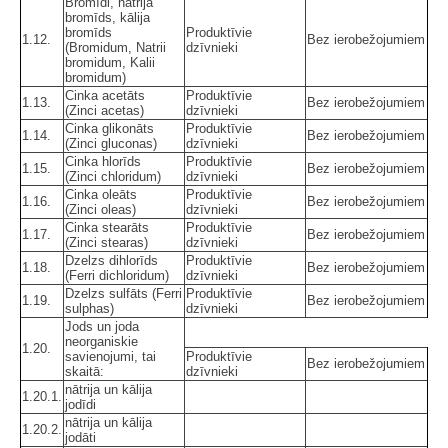
Bromīdi, nātrija
bromīds, kālija
bromīds
Produktīvie
1.12.
Bez ierobežojumiem
(Bromidum, Natrii
dzīvnieki
bromidum, Kalii
bromidum)
Cinka acetāts
Produktīvie
1.13.
Bez ierobežojumiem
(Zinci acetas)
dzīvnieki
Cinka glikonāts
Produktīvie
1.14.
Bez ierobežojumiem
(Zinci gluconas)
dzīvnieki
Cinka hlorīds
Produktīvie
1.15.
Bez ierobežojumiem
(Zinci chloridum)
dzīvnieki
Cinka oleāts
Produktīvie
1.16.
Bez ierobežojumiem
(Zinci oleas)
dzīvnieki
Cinka stearāts
Produktīvie
1.17.
Bez ierobežojumiem
(Zinci stearas)
dzīvnieki
Dzelzs dihlorīds
Produktīvie
1.18.
Bez ierobežojumiem
(Ferri dichloridum)
dzīvnieki
Dzelzs sulfāts (Ferri
Produktīvie
1.19.
Bez ierobežojumiem
sulphas)
dzīvnieki
Jods un joda
neorganiskie
1.20.
savienojumi, tai
Produktīvie
Bez ierobežojumiem
skaitā:
dzīvnieki
nātrija un kālija
1.20.1.
jodīdi
nātrija un kālija
1.20.2.
jodāti