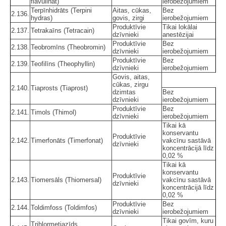
flavulinat)
ierobežojumiem
Terpīnhidrāts (Terpini
Aitas, cūkas,
Bez
2.136.
hydras)
govis, zirgi
ierobežojumiem
Produktīvie
Tikai lokālai
2.137.
Tetrakaīns (Tetracain)
dzīvnieki
anestēzijai
Produktīvie
Bez
2.138.
Teobromīns (Theobromin)
dzīvnieki
ierobežojumiem
Produktīvie
Bez
2.139.
Teofilīns (Theophyllin)
dzīvnieki
ierobežojumiem
Govis, aitas,
cūkas, zirgu
2.140.
Tiaprosts (Tiaprost)
dzimtas
Bez
dzīvnieki
ierobežojumiem
Produktīvie
Bez
2.141.
Timols (Thimol)
dzīvnieki
ierobežojumiem
Tikai kā
konservantu
Produktīvie
2.142.
Timerfonāts (Timerfonat)
vakcīnu sastāvā
dzīvnieki
koncentrācijā līdz
0,02 %
Tikai kā
konservantu
Produktīvie
2.143.
Tiomersāls (Thiomersal)
vakcīnu sastāvā
dzīvnieki
koncentrācijā līdz
0,02 %
Produktīvie
Bez
2.144.
Toldimfoss (Toldimfos)
dzīvnieki
ierobežojumiem
Tikai govīm, kuru
Trihlormetiazīds