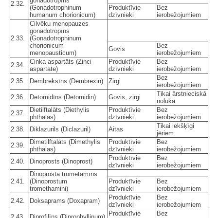
gonadotropīns
2.32.
(Gonadotrophinum
Produktīvie
Bez
humanum chorionicum)
dzīvnieki
ierobežojumiem
Cilvēku menopauzes
gonadotropīns
2.33.
(Gonadotrophinum
chorionicum
Bez
Govis
menopausticum)
ierobežojumiem
Cinka aspartāts (Zinci
Produktīvie
Bez
2.34.
aspartate)
dzīvnieki
ierobežojumiem
Bez
2.35.
Dembreksīns (Dembrexin)
Zirgi
ierobežojumiem
Tikai ārstnieciskā
2.36.
Detomidīns (Detomidin)
Govis, zirgi
nolūkā
Dietilftalāts (Diethylis
Produktīvie
Bez
2.37.
phthalas)
dzīvnieki
ierobežojumiem
Tikai iekšķīgi
2.38.
Diklazurils (Diclazuril)
Aitas
jēriem
Dimetilftalāts (Dimethylis
Produktīvie
Bez
2.39.
phthalas)
dzīvnieki
ierobežojumiem
Produktīvie
Bez
2.40.
Dinoprosts (Dinoprost)
dzīvnieki
ierobežojumiem
Dinoprosta trometamīns
2.41.
(Dinoprostum
Produktīvie
Bez
tromethamini)
dzīvnieki
ierobežojumiem
Produktīvie
Bez
2.42.
Doksaprams (Doxapram)
dzīvnieki
ierobežojumiem
Produktīvie
Bez
2.43.
Diprofilīns (Diprophyllinum)