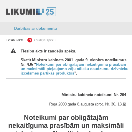
Darbības ar dokumentu
Tiesību akts:
zaudējis spēku
Tiesību akts ir zaudējis spēku.
Skatīt Ministru kabineta 2001. gada 9. oktobra noteikumus
Nr. 436 "
Noteikumi par obligātajām nekaitīguma prasībām
un maksimāli pieļaujamo zāļu atlieku daudzumu dzīvnieku
izcelsmes pārtikas produktos
".
Ministru kabineta noteikumi Nr. 264
Rīgā 2000.gada 8.augustā (prot. Nr. 36, 13.§)
Noteikumi par obligātajām
nekaitīguma prasībām un maksimāli