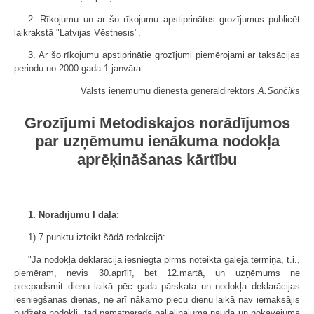
2. Rīkojumu un ar šo rīkojumu apstiprinātos grozījumus publicēt
laikrakstā "Latvijas Vēstnesis".
3. Ar šo rīkojumu apstiprinātie grozījumi piemērojami ar taksācijas
periodu no 2000.gada 1.janvāra.
Valsts ieņēmumu dienesta ģenerāldirektors
A.Sončiks
Grozījumi Metodiskajos norādījumos
par uzņēmumu ienākuma nodokļa
aprēķināšanas kārtību
1. Norādījumu I daļā:
1) 7.punktu izteikt šādā redakcijā:
"Ja nodokļa deklarācija iesniegta pirms noteiktā galējā termiņa, t.i.,
piemēram, nevis 30.aprīlī, bet 12.martā, un uzņēmums ne
piecpadsmit dienu laikā pēc gada pārskata un nodokļa deklarācijas
iesniegšanas dienas, ne arī nākamo piecu dienu laikā nav iemaksājis
budžetā nodokli, tad pamatparāda palielinājuma nauda un nokavējuma