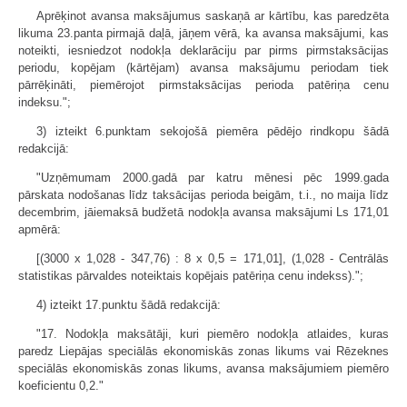
Aprēķinot avansa maksājumus saskaņā ar kārtību, kas paredzēta
likuma 23.panta pirmajā daļā, jāņem vērā, ka avansa maksājumi, kas
noteikti, iesniedzot nodokļa deklarāciju par pirms pirmstaksācijas
periodu, kopējam (kārtējam) avansa maksājumu periodam tiek
pārrēķināti, piemērojot pirmstaksācijas perioda patēriņa cenu
indeksu.";
3) izteikt 6.punktam sekojošā piemēra pēdējo rindkopu šādā
redakcijā:
"Uzņēmumam 2000.gadā par katru mēnesi pēc 1999.gada
pārskata nodošanas līdz taksācijas perioda beigām, t.i., no maija līdz
decembrim, jāiemaksā budžetā nodokļa avansa maksājumi Ls 171,01
apmērā:
[(3000 x 1,028 - 347,76) : 8 x 0,5 = 171,01], (1,028 - Centrālās
statistikas pārvaldes noteiktais kopējais patēriņa cenu indekss).";
4) izteikt 17.punktu šādā redakcijā:
"17. Nodokļa maksātāji, kuri piemēro nodokļa atlaides, kuras
paredz Liepājas speciālās ekonomiskās zonas likums vai Rēzeknes
speciālās ekonomiskās zonas likums, avansa maksājumiem piemēro
koeficientu 0,2."