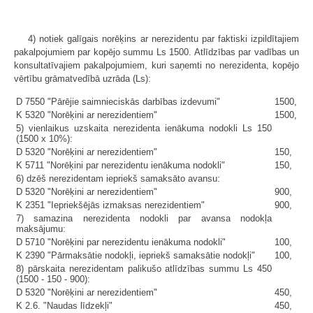
4) notiek galīgais norēķins ar nerezidentu par faktiski izpildītajiem
pakalpojumiem par kopējo summu Ls 1500. Atlīdzības par vadības un
konsultatīvajiem pakalpojumiem, kuri saņemti no nerezidenta, kopējo
vērtību grāmatvedībā uzrāda (Ls):
D 7550 "Pārējie saimnieciskās darbības izdevumi"
1500,
K 5320 "Norēķini ar nerezidentiem"
1500,
5) vienlaikus uzskaita nerezidenta ienākuma nodokli Ls 150
(1500 x 10%):
D 5320 "Norēķini ar nerezidentiem"
150,
K 5711 "Norēķini par nerezidentu ienākuma nodokli"
150,
6) dzēš nerezidentam iepriekš samaksāto avansu:
D 5320 "Norēķini ar nerezidentiem"
900,
K 2351 "Iepriekšējās izmaksas nerezidentiem"
900,
7) samazina nerezidenta nodokli par avansa nodokļa
maksājumu:
D 5710 "Norēķini par nerezidentu ienākuma nodokli"
100,
K 2390 "Pārmaksātie nodokļi, iepriekš samaksātie nodokļi"
100,
8) pārskaita nerezidentam palikušo atlīdzības summu Ls 450
(1500 - 150 - 900):
D 5320 "Norēķini ar nerezidentiem"
450,
K 2.6. "Naudas līdzekļi"
450,