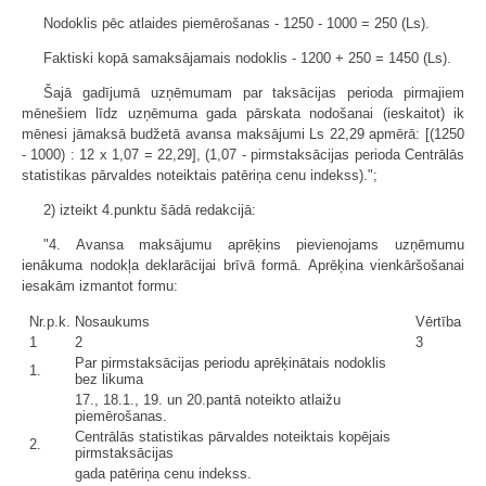
Nodoklis pēc atlaides piemērošanas - 1250 - 1000 = 250 (Ls).
Faktiski kopā samaksājamais nodoklis - 1200 + 250 = 1450 (Ls).
Šajā gadījumā uzņēmumam par taksācijas perioda pirmajiem
mēnešiem līdz uzņēmuma gada pārskata nodošanai (ieskaitot) ik
mēnesi jāmaksā budžetā avansa maksājumi Ls 22,29 apmērā: [(1250
- 1000) : 12 x 1,07 = 22,29], (1,07 - pirmstaksācijas perioda Centrālās
statistikas pārvaldes noteiktais patēriņa cenu indekss).";
2) izteikt 4.punktu šādā redakcijā:
"4. Avansa maksājumu aprēķins pievienojams uzņēmumu
ienākuma nodokļa deklarācijai brīvā formā. Aprēķina vienkāršošanai
iesakām izmantot formu:
Nr.p.k.
Nosaukums
Vērtība
1
2
3
Par pirmstaksācijas periodu aprēķinātais nodoklis
1.
bez likuma
17., 18.1., 19. un 20.pantā noteikto atlaižu
piemērošanas.
Centrālās statistikas pārvaldes noteiktais kopējais
2.
pirmstaksācijas
gada patēriņa cenu indekss.