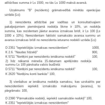
atlīdzības summa ir Ls 1500, no tās Ls 1000 maksā avansā.
Uzņēmums "B" (rezidents) grāmatvedībā minētās operācijas
uzrāda (Ls):
1) nerezidenta atlīdzībai par vadības un konsultatīvajiem
pakalpojumiem piemērojamā nodokļa likme ir 10%, un nodokļa
summa, kas rezidentam jāietur avansa izmaksas brīdī, ir Ls 100 (Ls
1000 x 10%). Nerezidentam faktiski samaksāto avansa summu un
avansa izmaksas brīdī no nerezidenta ieturamo nodokli uzrāda (Ls):
D 2351 "Iepriekšējās izmaksas nerezidentiem"
1000,
K 2.6. "Naudas līdzekļi"
900,
K 5711 "Norēķini par nerezidentu ienākuma nodokli"
100,
2) līdz nākamā mēneša 15.datumam aprēķināto nodokļa
summu Ls 100 pārskaita valsts budžetā:
D 5711 "Norēķini par nerezidentu ienākuma nodokli"
100,
K 2620 "Norēķinu konti bankās"
100,
3) vienlaikus ar ienākuma nodokļa samaksu, kas uzskaitīts par
nerezidentiem iepriekš izmaksāto maksājumu (avansu), to
pārgrāmato: 100,
D 2390 "Pārmaksātie nodokļi, iepriekš samaksātie nodokļi"
100,
K 2351 "Iepriekšējās izmaksas nerezidentiem"