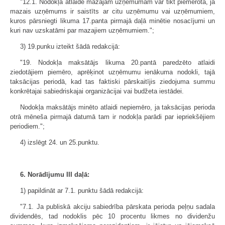
"12.1. Nodokļa atlaide mazajam uzņēmumam var tikt piemērota, ja
mazais uzņēmums ir saistīts ar citu uzņēmumu vai uzņēmumiem,
kuros pārsniegti likuma 17.panta pirmajā daļā minētie nosacījumi un
kuri nav uzskatāmi par mazajiem uzņēmumiem.";
3) 19.punku izteikt šādā redakcijā:
"19. Nodokļa maksātājs likuma 20.pantā paredzēto atlaidi
ziedotājiem piemēro, aprēķinot uzņēmumu ienākuma nodokli, tajā
taksācijas periodā, kad tas faktiski pārskaitījis ziedojuma summu
konkrētajai sabiedriskajai organizācijai vai budžeta iestādei.
Nodokļa maksātājs minēto atlaidi nepiemēro, ja taksācijas perioda
otrā mēneša pirmajā datumā tam ir nodokļa parādi par iepriekšējiem
periodiem.";
4) izslēgt 24. un 25.punktu.
6. Norādījumu III daļā:
1) papildināt ar 7.1. punktu šādā redakcijā:
"7.1. Ja publiskā akciju sabiedrība pārskata perioda peļņu sadala
dividendēs, tad nodoklis pēc 10 procentu likmes no dividenžu