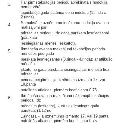
Par pirmstaksācijas periodu aprēķinātais nodoklis,
3.
ņemot vērā
iepriekšējā gada patēriņa cenu indeksu (1.rinda x
2.rinda).
Samaksātie uzņēmuma ienākuma nodokļa avansa
4.
maksājumi par
taksācijas periodu līdz gada pārskata iesniegšanai
(pārskata
iesniegšanas mēnesi ieskaitot).
Ikmēneša avansa maksājumi taksācijas perioda
5.
mēnešos pēc gada
pārskata iesniegšanas ((3.rinda - 4.rinda): ar atlikušo
mēnešu
skaitu no gada pārskata iesniegšanas mēneša līdz
taksācijas
perioda beigām), - ja uzņēmums izmanto 17. vai
19.pantā
noteiktās atlaides, piemēro koeficientu 0,75.
Ikmēneša avansa maksājumi nākamajā taksācijas
6.
periodā līdz
mēnesim (ieskaitot), kurā tiek iesniegts gada
pārskats (1/12 no
1.rindas), - ja uzņēmums izmanto 17. vai 19.pantā
noteiktās atlaides, piemēro koeficientu 0,75.