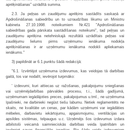
aprēķināšanas" uzrādītā summa.
2.3. Ja peļņas un zaudējumu aprēķins sastādīts saskaņā ar
Apdrošināšanas sabiedrību un to uzraudzības likumu un Ministru
kabineta 27.10.1998. noteikumiem Nr.421 "Apdrošināšanas
sabiedrības gada pārskata sastādīšanas noteikumi", tad peļņas un
zaudējumu aprēķina netehniskajā rezultātā uzrādītais peļņas vai
zaudējumu lielums pirms uzņēmumu ienākuma nodokļa
aprēķināšanas ir ar uzņēmumu ienākuma nodokli apliekamais
ienākums."
3) papildināt ar 6.1.punktu šādā redakcijā:
"6.1. Izvērtējot uzņēmuma izdevumus, kas veidojas tā darbības
gaitā, tos var nodalīt, ievērojot turpmāko:
' izdevumi, kuri attiecas uz ražošanas, pakalpojumu sniegšanas
vai uzņēmējdarbības pārvaldes procesu, t.i., šādā gadījumā,
uzņēmumam iegādājoties preces, pakalpojumus u.tml., ne uzņēmuma
īpašnieki, ne darbinieki negūst tiešu labumu. Netiek reglamentēts ne
skaits, ne kvalitāte un cenas, par kādām uzņēmumi var iegādāties
mēbeles, darbavietu iekārtojumu, apgaismojumu, ventilācijas un
apsildes sistēmas, telpaugus u.c. Uzņēmējs šos izdevumus izdara
atbilstoši veicamā saimnieciskās darbības veida īpatnībām un
ievērojot savas finansiālās iespējas. Pie šāda veida izdevumiem