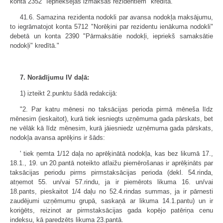
konta 2352 "Iepriekšējās izmaksas rezidentiem" kredītā.
41.6. Samazina rezidenta nodokli par avansa nodokļa maksājumu,
to iegrāmatojot konta 5712 "Norēķini par rezidentu ienākuma nodokli"
debetā un konta 2390 "Pārmaksātie nodokļi, iepriekš samaksātie
nodokļi" kredītā."
7. Norādījumu IV daļā:
1) izteikt 2.punktu šādā redakcijā:
"2. Par katru mēnesi no taksācijas perioda pirmā mēneša līdz
mēnesim (ieskaitot), kurā tiek iesniegts uzņēmuma gada pārskats, bet
ne vēlāk kā līdz mēnesim, kurā jāiesniedz uzņēmuma gada pārskats,
nodokļa avansa aprēķins ir šāds:
' tiek ņemta 1/12 daļa no aprēķinātā nodokļa, kas bez likumā 17.,
18.1., 19. un 20.pantā noteikto atlaižu piemērošanas ir aprēķināts par
taksācijas periodu pirms pirmstaksācijas perioda (dekl. 54.rinda,
atņemot 55. un/vai 57.rindu, ja ir piemērots likuma 16. un/vai
18.pants, pieskaitot 1/4 daļu no 52.4.rindas summas, ja ir pārnesti
zaudējumi uzņēmumu grupā, saskaņā ar likuma 14.1.pantu) un ir
koriģēts, reizinot ar pirmstaksācijas gada kopējo patēriņa cenu
indeksu, kā paredzēts likuma 23.pantā.