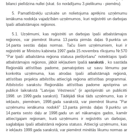
bilanci pielīdzina nullei (skat. šo norādījumu 3.pielikumu - piemēru).
5. Pamatlīdzekļu uzskaite un nolietojuma aprēķins uzņēmumu
ienākuma nodokļa vajadzībām uzņēmumos, kuri reģistrēti un darbojas
īpaši atbalstāmajos reģionos.
5.1. Uzņēmumi, kas reģistrēti un darbojas īpaši atbalstāmajos
reģionos, var piemērot likuma 13.panta pirmās daļas 9.punkta un
14.panta sestās daļas normas. Taču šiem uzņēmumiem, kuri ir
reģistrēti ar Ministru kabineta 1997.gada 15.novembra rīkojumu Nr.570
"Par īpaši atbalstāma reģiona statusa piešķiršanu" noteiktajos īpaši
atbalstāmajos reģionos, jābūt iekļautiem īpašā
sarakstā
, ko sastāda
Reģionālā attīstības padome, pamatojoties uz savu lēmumu par
konkrēta uzņēmuma, kas atrodas īpaši atbalstāmajā reģionā,
attīstības projekta atbilstību attiecīgā reģiona attīstības programmai.
Atbilstošo sarakstu Reģionālās attīstības padome apstiprina un
publicē laikrakstā "Latvijas Vēstnesis" (ir apstiprināti un publicēti
1998. un 1999.gada saraksti). Tādējādi tikai tāds uzņēmums, kas ir
iekļauts, piemēram, 1998.gada sarakstā, var piemērot likuma "Par
uzņēmumu ienākuma nodokli" 13.panta pirmās daļas 9.punktu un
14.panta sesto daļu ar 1998.gadu un arī nākamajos gados, kamēr
attiecīgajam reģionam, kurā uzņēmums ir reģistrēts un darbojas,
saglabājas īpaši atbalstāmā reģiona statuss. Attiecīgi uzņēmums, kas
ir iekļauts 1999.gada sarakstā, var piemērot minētās likumu normas ar