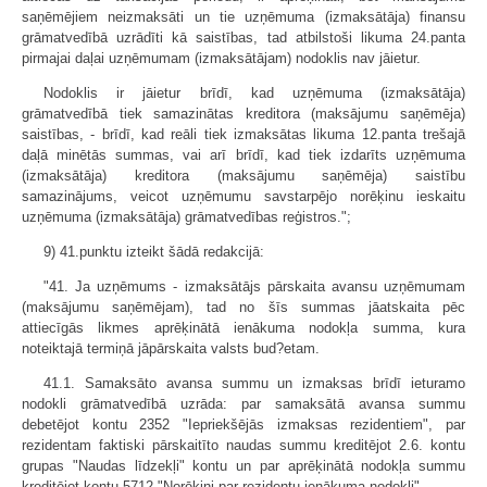
saņēmējiem neizmaksāti un tie uzņēmuma (izmaksātāja) finansu
grāmatvedībā uzrādīti kā saistības, tad atbilstoši likuma 24.panta
pirmajai daļai uzņēmumam (izmaksātājam) nodoklis nav jāietur.
Nodoklis ir jāietur brīdī, kad uzņēmuma (izmaksātāja)
grāmatvedībā tiek samazinātas kreditora (maksājumu saņēmēja)
saistības, - brīdī, kad reāli tiek izmaksātas likuma 12.panta trešajā
daļā minētās summas, vai arī brīdī, kad tiek izdarīts uzņēmuma
(izmaksātāja) kreditora (maksājumu saņēmēja) saistību
samazinājums, veicot uzņēmumu savstarpējo norēķinu ieskaitu
uzņēmuma (izmaksātāja) grāmatvedības reģistros.";
9) 41.punktu izteikt šādā redakcijā:
"41. Ja uzņēmums - izmaksātājs pārskaita avansu uzņēmumam
(maksājumu saņēmējam), tad no šīs summas jāatskaita pēc
attiecīgās likmes aprēķinātā ienākuma nodokļa summa, kura
noteiktajā termiņā jāpārskaita valsts bud?etam.
41.1. Samaksāto avansa summu un izmaksas brīdī ieturamo
nodokli grāmatvedībā uzrāda: par samaksātā avansa summu
debetējot kontu 2352 "Iepriekšējās izmaksas rezidentiem", par
rezidentam faktiski pārskaitīto naudas summu kreditējot 2.6. kontu
grupas "Naudas līdzekļi" kontu un par aprēķinātā nodokļa summu
kreditējot kontu 5712 "Norēķini par rezidentu ienākuma nodokli".