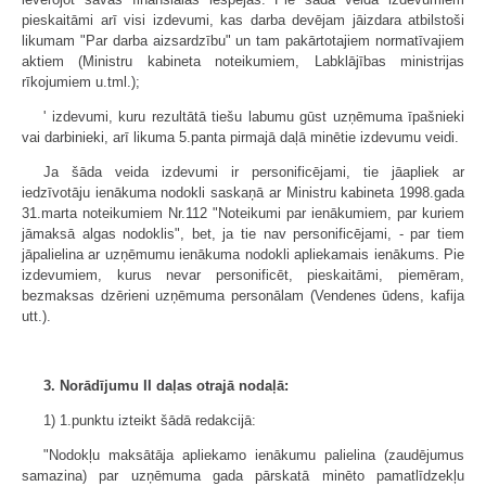
pieskaitāmi arī visi izdevumi, kas darba devējam jāizdara atbilstoši
likumam "Par darba aizsardzību" un tam pakārtotajiem normatīvajiem
aktiem (Ministru kabineta noteikumiem, Labklājības ministrijas
rīkojumiem u.tml.);
' izdevumi, kuru rezultātā tiešu labumu gūst uzņēmuma īpašnieki
vai darbinieki, arī likuma 5.panta pirmajā daļā minētie izdevumu veidi.
Ja šāda veida izdevumi ir personificējami, tie jāapliek ar
iedzīvotāju ienākuma nodokli saskaņā ar Ministru kabineta 1998.gada
31.marta noteikumiem Nr.112 "Noteikumi par ienākumiem, par kuriem
jāmaksā algas nodoklis", bet, ja tie nav personificējami, - par tiem
jāpalielina ar uzņēmumu ienākuma nodokli apliekamais ienākums. Pie
izdevumiem, kurus nevar personificēt, pieskaitāmi, piemēram,
bezmaksas dzērieni uzņēmuma personālam (Vendenes ūdens, kafija
utt.).
3. Norādījumu II daļas otrajā nodaļā:
1) 1.punktu izteikt šādā redakcijā:
"Nodokļu maksātāja apliekamo ienākumu palielina (zaudējumus
samazina) par uzņēmuma gada pārskatā minēto pamatlīdzekļu