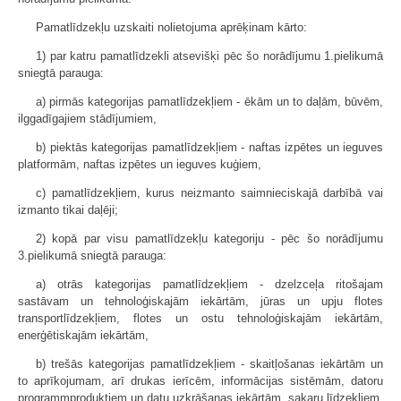
Pamatlīdzekļu uzskaiti nolietojuma aprēķinam kārto:
1) par katru pamatlīdzekli atsevišķi pēc šo norādījumu 1.pielikumā
sniegtā parauga:
a) pirmās kategorijas pamatlīdzekļiem - ēkām un to daļām, būvēm,
ilggadīgajiem stādījumiem,
b) piektās kategorijas pamatlīdzekļiem - naftas izpētes un ieguves
platformām, naftas izpētes un ieguves kuģiem,
c) pamatlīdzekļiem, kurus neizmanto saimnieciskajā darbībā vai
izmanto tikai daļēji;
2) kopā par visu pamatlīdzekļu kategoriju - pēc šo norādījumu
3.pielikumā sniegtā parauga:
a) otrās kategorijas pamatlīdzekļiem - dzelzceļa ritošajam
sastāvam un tehnoloģiskajām iekārtām, jūras un upju flotes
transportlīdzekļiem, flotes un ostu tehnoloģiskajām iekārtām,
enerģētiskajām iekārtām,
b) trešās kategorijas pamatlīdzekļiem - skaitļošanas iekārtām un
to aprīkojumam, arī drukas ierīcēm, informācijas sistēmām, datoru
programmproduktiem un datu uzkrāšanas iekārtām, sakaru līdzekļiem,