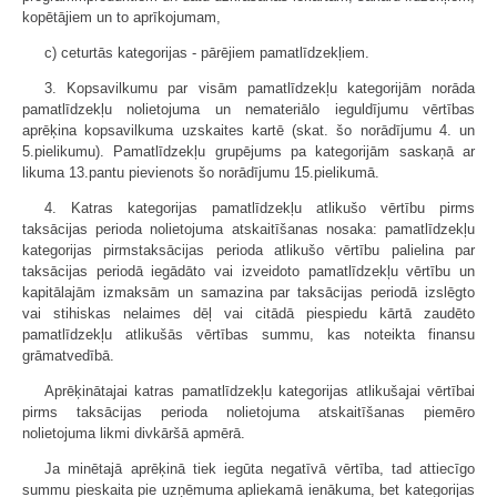
kopētājiem un to aprīkojumam,
c) ceturtās kategorijas - pārējiem pamatlīdzekļiem.
3. Kopsavilkumu par visām pamatlīdzekļu kategorijām norāda
pamatlīdzekļu nolietojuma un nemateriālo ieguldījumu vērtības
aprēķina kopsavilkuma uzskaites kartē (skat. šo norādījumu 4. un
5.pielikumu). Pamatlīdzekļu grupējums pa kategorijām saskaņā ar
likuma 13.pantu pievienots šo norādījumu 15.pielikumā.
4. Katras kategorijas pamatlīdzekļu atlikušo vērtību pirms
taksācijas perioda nolietojuma atskaitīšanas nosaka: pamatlīdzekļu
kategorijas pirmstaksācijas perioda atlikušo vērtību palielina par
taksācijas periodā iegādāto vai izveidoto pamatlīdzekļu vērtību un
kapitālajām izmaksām un samazina par taksācijas periodā izslēgto
vai stihiskas nelaimes dēļ vai citādā piespiedu kārtā zaudēto
pamatlīdzekļu atlikušās vērtības summu, kas noteikta finansu
grāmatvedībā.
Aprēķinātajai katras pamatlīdzekļu kategorijas atlikušajai vērtībai
pirms taksācijas perioda nolietojuma atskaitīšanas piemēro
nolietojuma likmi divkāršā apmērā.
Ja minētajā aprēķinā tiek iegūta negatīvā vērtība, tad attiecīgo
summu pieskaita pie uzņēmuma apliekamā ienākuma, bet kategorijas