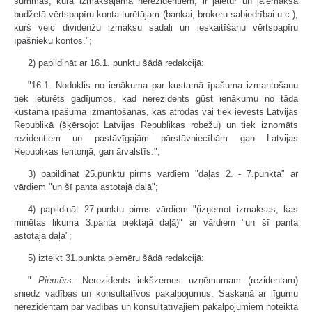
summas, kura izmaksājama nerezidentiem, ir jāietur un jāiemaksā
budžetā vērtspapīru konta turētājam (bankai, brokeru sabiedrībai u.c.),
kurš veic dividenžu izmaksu sadali un ieskaitīšanu vērtspapīru
īpašnieku kontos.";
2) papildināt ar 16.1. punktu šādā redakcijā:
"16.1. Nodoklis no ienākuma par kustamā īpašuma izmantošanu
tiek ieturēts gadījumos, kad nerezidents gūst ienākumu no tāda
kustamā īpašuma izmantošanas, kas atrodas vai tiek ievests Latvijas
Republikā (šķērsojot Latvijas Republikas robežu) un tiek iznomāts
rezidentiem un pastāvīgajām pārstāvniecībām gan Latvijas
Republikas teritorijā, gan ārvalstīs.";
3) papildināt 25.punktu pirms vārdiem "daļas 2. - 7.punktā" ar
vārdiem "un šī panta astotajā daļā";
4) papildināt 27.punktu pirms vārdiem "(izņemot izmaksas, kas
minētas likuma 3.panta piektajā daļā)" ar vārdiem "un šī panta
astotajā daļā";
5) izteikt 31.punkta piemēru šādā redakcijā:
"
Piemērs.
Nerezidents iekšzemes uzņēmumam (rezidentam)
sniedz vadības un konsultatīvos pakalpojumus. Saskaņā ar līgumu
nerezidentam par vadības un konsultatīvajiem pakalpojumiem noteiktā