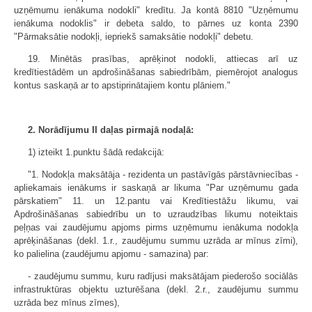
uzņēmumu ienākuma nodokli" kredītu. Ja kontā 8810 "Uzņēmumu
ienākuma nodoklis" ir debeta saldo, to pārnes uz konta 2390
"Pārmaksātie nodokļi, iepriekš samaksātie nodokļi" debetu.
19. Minētās prasības, aprēķinot nodokli, attiecas arī uz
kredītiestādēm un apdrošināšanas sabiedrībām, piemērojot analogus
kontus saskaņā ar to apstiprinātajiem kontu plāniem."
2. Norādījumu II daļas pirmajā nodaļā:
1) izteikt 1.punktu šādā redakcijā:
"1. Nodokļa maksātāja - rezidenta un pastāvīgās pārstāvniecības -
apliekamais ienākums ir saskaņā ar likuma "Par uzņēmumu gada
pārskatiem" 11. un 12.pantu vai Kredītiestāžu likumu, vai
Apdrošināšanas sabiedrību un to uzraudzības likumu noteiktais
peļņas vai zaudējumu apjoms pirms uzņēmumu ienākuma nodokļa
aprēķināšanas (dekl. 1.r., zaudējumu summu uzrāda ar mīnus zīmi),
ko palielina (zaudējumu apjomu - samazina) par:
- zaudējumu summu, kuru radījusi maksātājam piederošo sociālās
infrastruktūras objektu uzturēšana (dekl. 2.r., zaudējumu summu
uzrāda bez mīnus zīmes),