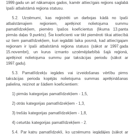
1999.gadu un arī nākamajos gados, kamēr attiecīgais reģions saglabā
īpaši atbalstāmā reģiona statusu.
5.2. Uzņēmumi, kas reģistrēti un darbojas kādā no īpaši
atbalstāmajiem reģioniem, aprēķinot nolietojuma summu
pamatlīdzekļiem, piemēro īpašos koeficientus (likuma 13.panta
pirmās daļas 9.punkts). Šie koeficienti var tikt piemēroti tikai attiecībā
uz tiem pamatlīdzekļiem, kuri iegādāti laika posmā, kad attiecīgajam
reģionam ir īpaši atbalstāmā reģiona statuss (sākot ar 1997.gada
15.novembri), un kurus izmanto uzņēmējdarbībā šajā reģionā,
aprēķinot nolietojuma summu par taksācijas periodu (sākot ar
1997.gadu).
5.3. Pamatlīdzekļu iegādes vai izveidošanas vērtību pirms
taksācijas perioda kopējās nolietojuma summas aprēķināšanas
palielina, reizinot ar šādiem koeficientiem:
1) pirmās kategorijas pamatlīdzekļiem - 1,5,
2) otrās kategorijas pamatlīdzekļiem - 1,3,
3) trešās kategorijas pamatlīdzekļiem - 1,8,
4) ceturtās kategorijas pamatlīdzekļiem - 2.
5.4. Par katru pamatlīdzekli, ko uzņēmums iegādājies (sākot ar