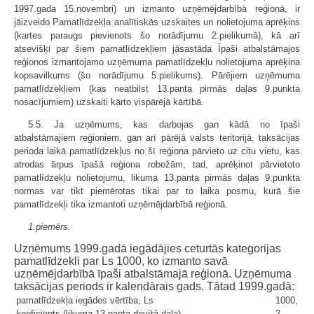
1997.gada 15.novembri) un izmanto uzņēmējdarbībā reģionā, ir
jāizveido Pamatlīdzekļa analītiskās uzskaites un nolietojuma aprēķins
(kartes paraugs pievienots šo norādījumu 2.pielikumā), kā arī
atsevišķi par šiem pamatlīdzekļiem jāsastāda Īpaši atbalstāmajos
reģionos izmantojamo uzņēmuma pamatlīdzekļu nolietojuma aprēķina
kopsavilkums (šo norādījumu 5.pielikums). Pārējiem uzņēmuma
pamatlīdzekļiem (kas neatbilst 13.panta pirmās daļas 9.punkta
nosacījumiem) uzskaiti kārto vispārējā kārtībā.
5.5. Ja uzņēmums, kas darbojas gan kādā no īpaši
atbalstāmajiem reģioniem, gan arī pārējā valsts teritorijā, taksācijas
perioda laikā pamatlīdzekļus no šī reģiona pārvieto uz citu vietu, kas
atrodas ārpus īpašā reģiona robežām, tad, aprēķinot pārvietoto
pamatlīdzekļu nolietojumu, likuma 13.panta pirmās daļas 9.punkta
normas var tikt piemērotas tikai par to laika posmu, kurā šie
pamatlīdzekļi tika izmantoti uzņēmējdarbībā reģionā.
1.piemērs.
Uzņēmums 1999.gadā iegādājies ceturtās kategorijas
pamatlīdzekli par Ls 1000, ko izmanto savā
uzņēmējdarbībā īpaši atbalstāmajā reģionā. Uzņēmuma
taksācijas periods ir kalendārais gads. Tātad 1999.gadā:
pamatlīdzekļa iegādes vērtība, Ls
1000,
koeficients (likuma 13.panta devītā daļa)
2,