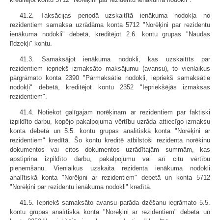
41.2. Taksācijas periodā uzskaitītā ienākuma nodokļa no
rezidentiem samaksa uzrādāma konta 5712 "Norēķini par rezidentu
ienākuma nodokli" debetā, kreditējot 2.6. kontu grupas "Naudas
līdzekļi" kontu.
41.3. Samaksājot ienākuma nodokli, kas uzskaitīts par
rezidentiem iepriekš izmaksāto maksājumu (avansu), to vienlaikus
pārgrāmato konta 2390 "Pārmaksātie nodokļi, iepriekš samaksātie
nodokļi" debetā, kreditējot kontu 2352 "Iepriekšējās izmaksas
rezidentiem".
41.4. Notiekot galīgajam norēķinam ar rezidentiem par faktiski
izpildīto darbu, kopējo pakalpojuma vērtību uzrāda attiecīgo izmaksu
konta debetā un 5.5. kontu grupas analītiskā konta "Norēķini ar
rezidentiem" kredītā. Šo kontu kreditē atbilstoši rezidenta norēķinu
dokumentos vai citos dokumentos uzrādītajām summām, kas
apstiprina izpildīto darbu, pakalpojumu vai arī citu vērtību
pieņemšanu. Vienlaikus uzskaita rezidenta ienākuma nodokli
analītiskā konta "Norēķini ar rezidentiem" debetā un konta 5712
"Norēķini par rezidentu ienākuma nodokli" kredītā.
41.5. Iepriekš samaksāto avansu parāda dzēšanu iegrāmato 5.5.
kontu grupas analītiskā konta "Norēķini ar rezidentiem" debetā un