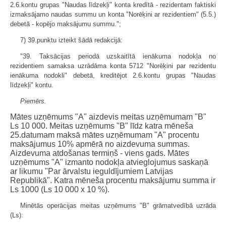
2.6.kontu grupas "Naudas līdzekļi" konta kredītā - rezidentam faktiski
izmaksājamo naudas summu un konta "Norēķini ar rezidentiem" (5.5.)
debetā - kopējo maksājumu summu.";
7) 39.punktu izteikt šādā redakcijā:
"39. Taksācijas periodā uzskaitītā ienākuma nodokļa no
rezidentiem samaksa uzrādāma konta 5712 "Norēķini par rezidentu
ienākuma nodokli" debetā, kreditējot 2.6.kontu grupas "Naudas
līdzekļi" kontu.
Piemērs.
Mātes uzņēmums "A" aizdevis meitas uzņēmumam "B"
Ls 10 000. Meitas uzņēmums "B" līdz katra mēneša
25.datumam maksā mātes uzņēmumam "A" procentu
maksājumus 10% apmērā no aizdevuma summas.
Aizdevuma atdošanas termiņš - viens gads. Mātes
uzņēmums "A" izmanto nodokļa atvieglojumus saskaņā
ar likumu "Par ārvalstu ieguldījumiem Latvijas
Republikā". Katra mēneša procentu maksājumu summa ir
Ls 1000 (Ls 10 000 x 10 %).
Minētās operācijas meitas uzņēmums "B" grāmatvedībā uzrāda
(Ls):