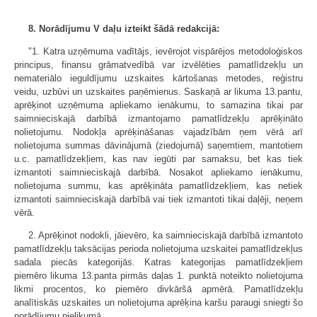
8. Norādījumu V daļu izteikt šādā redakcijā:
"1. Katra uzņēmuma vadītājs, ievērojot vispārējos metodoloģiskos
principus, finansu grāmatvedībā var izvēlēties pamatlīdzekļu un
nemateriālo ieguldījumu uzskaites kārtošanas metodes, reģistru
veidu, uzbūvi un uzskaites paņēmienus. Saskaņā ar likuma 13.pantu,
aprēķinot uzņēmuma apliekamo ienākumu, to samazina tikai par
saimnieciskajā darbībā izmantojamo pamatlīdzekļu aprēķināto
nolietojumu. Nodokļa aprēķināšanas vajadzībām ņem vērā arī
nolietojuma summas dāvinājumā (ziedojumā) saņemtiem, mantotiem
u.c. pamatlīdzekļiem, kas nav iegūti par samaksu, bet kas tiek
izmantoti saimnieciskajā darbībā. Nosakot apliekamo ienākumu,
nolietojuma summu, kas aprēķināta pamatlīdzekļiem, kas netiek
izmantoti saimnieciskajā darbībā vai tiek izmantoti tikai daļēji, neņem
vērā.
2. Aprēķinot nodokli, jāievēro, ka saimnieciskajā darbībā izmantoto
pamatlīdzekļu taksācijas perioda nolietojuma uzskaitei pamatlīdzekļus
sadala piecās kategorijās. Katras kategorijas pamatlīdzekļiem
piemēro likuma 13.panta pirmās daļas 1. punktā noteikto nolietojuma
likmi procentos, ko piemēro divkāršā apmērā. Pamatlīdzekļu
analītiskās uzskaites un nolietojuma aprēķina karšu paraugi sniegti šo
norādījumu pielikumā.