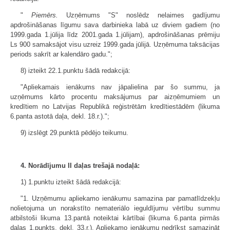
"
Piemērs.
Uzņēmums "S" noslēdz nelaimes gadījumu
apdrošināšanas līgumu sava darbinieka labā uz diviem gadiem (no
1999.gada 1.jūlija līdz 2001.gada 1.jūlijam), apdrošināšanas prēmiju
Ls 900 samaksājot visu uzreiz 1999.gada jūlijā. Uzņēmuma taksācijas
periods sakrīt ar kalendāro gadu.";
8) izteikt 22.1.punktu šādā redakcijā:
"Apliekamais ienākums nav jāpalielina par šo summu, ja
uzņēmums kārto procentu maksājumus par aizņēmumiem un
kredītiem no Latvijas Republikā reģistrētām kredītiestādēm (likuma
6.panta astotā daļa, dekl. 18.r.).";
9) izslēgt 29.punktā pēdējo teikumu.
4. Norādījumu II daļas trešajā nodaļā:
1) 1.punktu izteikt šādā redakcijā:
"1. Uzņēmumu apliekamo ienākumu samazina par pamatlīdzekļu
nolietojuma un norakstīto nemateriālo ieguldījumu vērtību summu
atbilstoši likuma 13.pantā noteiktai kārtībai (likuma 6.panta pirmās
daļas 1.punkts, dekl. 33.r.). Apliekamo ienākumu nedrīkst samazināt