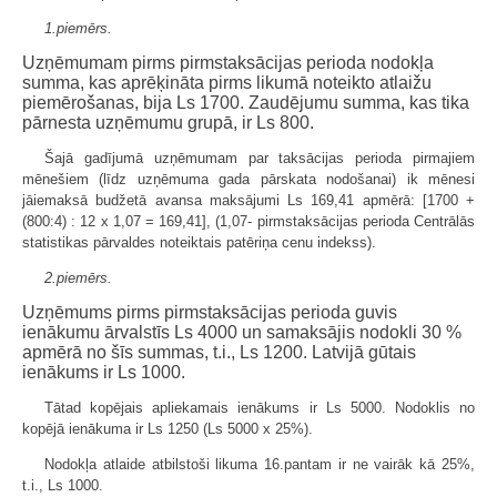
1.piemērs.
Uzņēmumam pirms pirmstaksācijas perioda nodokļa
summa, kas aprēķināta pirms likumā noteikto atlaižu
piemērošanas, bija Ls 1700. Zaudējumu summa, kas tika
pārnesta uzņēmumu grupā, ir Ls 800.
Šajā gadījumā uzņēmumam par taksācijas perioda pirmajiem
mēnešiem (līdz uzņēmuma gada pārskata nodošanai) ik mēnesi
jāiemaksā budžetā avansa maksājumi Ls 169,41 apmērā: [1700 +
(800:4) : 12 x 1,07 = 169,41], (1,07- pirmstaksācijas perioda Centrālās
statistikas pārvaldes noteiktais patēriņa cenu indekss).
2.piemērs.
Uzņēmums pirms pirmstaksācijas perioda guvis
ienākumu ārvalstīs Ls 4000 un samaksājis nodokli 30 %
apmērā no šīs summas, t.i., Ls 1200. Latvijā gūtais
ienākums ir Ls 1000.
Tātad kopējais apliekamais ienākums ir Ls 5000. Nodoklis no
kopējā ienākuma ir Ls 1250 (Ls 5000 x 25%).
Nodokļa atlaide atbilstoši likuma 16.pantam ir ne vairāk kā 25%,
t.i., Ls 1000.