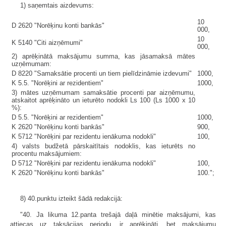
1) saņemtais aizdevums:
10
D 2620 "Norēķinu konti bankās"
000,
10
K 5140 "Citi aizņēmumi"
000,
2) aprēķinātā maksājumu summa, kas jāsamaksā mātes
uzņēmumam:
D 8220 "Samaksātie procenti un tiem pielīdzināmie izdevumi"
1000,
K 5.5. "Norēķini ar rezidentiem"
1000,
3) mātes uzņēmumam samaksātie procenti par aizņēmumu,
atskaitot aprēķināto un ieturēto nodokli Ls 100 (Ls 1000 x 10
%):
D 5.5. "Norēķini ar rezidentiem"
1000,
K 2620 "Norēķinu konti bankās"
900,
K 5712 "Norēķini par rezidentu ienākuma nodokli"
100,
4) valsts budžetā pārskaitītais nodoklis, kas ieturēts no
procentu maksājumiem:
D 5712 "Norēķini par rezidentu ienākuma nodokli"
100,
K 2620 "Norēķinu konti bankās"
100.";
8) 40.punktu izteikt šādā redakcijā:
"40. Ja likuma 12.panta trešajā daļā minētie maksājumi, kas
attiecas uz taksācijas periodu, ir aprēķināti, bet maksājumu