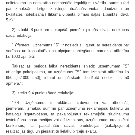
nolietojuma un norakstīto nemateriālo ieguldījumu vērtību summu (arī
par izmaksām derīgo izrakteņu atrašanās vietas, daudzuma un
kvalitātes noteikšanai) (likuma 6.panta pirmās daļas 1.punkts, dekl.
5.r.).";
2) izteikt 8.punktam sekojošā piemēra pirmās divas rindkopas
šādā redakcijā:
"
Piemērs.
Uzņēmums "S" ir noslēdzis līgumu ar nerezidentu par
vadības un konsultatīvo pakalpojumu sniegšanu, paredzot atlīdzību
Ls 1000 apmērā.
Taksācijas perioda laikā nerezidents sniedz uzņēmumam "S"
attiecīgo pakalpojumu, un uzņēmums "S" tam izmaksā atlīdzību Ls
950 (Ls1000-Ls50), ieturot un pārskaitot budžetā nodokli Ls 50
apmērā.";
3) izteikt 9.4.punktu šādā redakcijā:
"9.4. Uzņēmums uz reklāmas izdevumiem var attiecināt,
piemēram, izmaksu summu par uzņēmumu reklamējošu bukletu un
katalogu izgatavošanu, tā pakalpojumus reklamējošu sludinājumu
ievietošanu masu medijos vai arī izmaksas, uzņēmumam organizējot
konkursus, lai paplašinātu savas produkcijas (pakalpojumu)
realizācijas tirgu un piesaistītu lielāku pircēju skaitu.