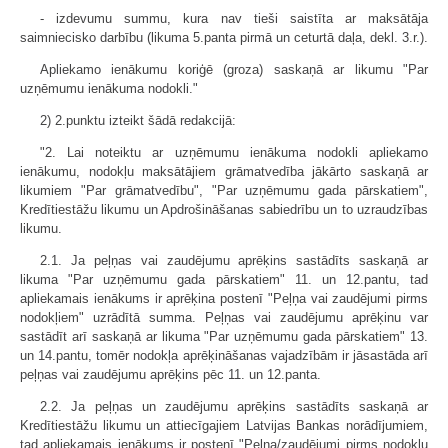
- izdevumu summu, kura nav tieši saistīta ar maksātāja
saimniecisko darbību (likuma 5.panta pirmā un ceturtā daļa, dekl. 3.r.).
Apliekamo ienākumu koriģē (groza) saskaņā ar likumu "Par
uzņēmumu ienākuma nodokli."
2) 2.punktu izteikt šādā redakcijā:
"2. Lai noteiktu ar uzņēmumu ienākuma nodokli apliekamo
ienākumu, nodokļu maksātājiem grāmatvedība jākārto saskaņā ar
likumiem "Par grāmatvedību", "Par uzņēmumu gada pārskatiem",
Kredītiestāžu likumu un Apdrošināšanas sabiedrību un to uzraudzības
likumu.
2.1. Ja peļņas vai zaudējumu aprēķins sastādīts saskaņā ar
likuma "Par uzņēmumu gada pārskatiem" 11. un 12.pantu, tad
apliekamais ienākums ir aprēķina postenī "Peļņa vai zaudējumi pirms
nodokļiem" uzrādītā summa. Peļņas vai zaudējumu aprēķinu var
sastādīt arī saskaņā ar likuma "Par uzņēmumu gada pārskatiem" 13.
un 14.pantu, tomēr nodokļa aprēķināšanas vajadzībām ir jāsastāda arī
peļņas vai zaudējumu aprēķins pēc 11. un 12.panta.
2.2. Ja peļņas un zaudējumu aprēķins sastādīts saskaņā ar
Kredītiestāžu likumu un attiecīgajiem Latvijas Bankas norādījumiem,
tad apliekamais ienākums ir postenī "Peļņa/zaudējumi pirms nodokļu