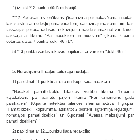
4) izteikt *12.punktu šādā redakcijā:
"*12. Apliekamais ienākums jāsamazina par nokavējuma naudas,
kas saistīta ar nodokļu pamatparādiem, samazinājuma summām, kas
taksācijas periodā radušās, nokavējuma naudu samazinot vai dzēšot
saskaņā ar likumu "Par nodokļiem un nodevām" (likuma 6.panta
ceturtās daļas 7.punkts dekl. 46.r.).";
5) *13.punktā vārdus iekavās papildināt ar vārdiem "dekl. 46.r.".
5. Norādījumu II daļas ceturtajā nodaļā:
1) papildināt 11.punktu ar otro rindkopu šādā redakcijā:
"Nosakot pamatlīdzekļu bilances vērtību likuma 17.panta
vajadzībām, par pamatu jāņem likuma "Par uzņēmumu gada
pārskatiem" 10.pantā noteiktās bilances shēmas aktīva II grupas
"Pamatlīdzekļi" kopsumma, atskaitot 2.posteni "Ilgtermiņa ieguldījumi
nomātajos pamatlīdzekļos" un 6.posteni "Avansa maksājumi par
pamatlīdzekļiem".";
2) papildināt ar 12.1.punktu šādā redakcijā: