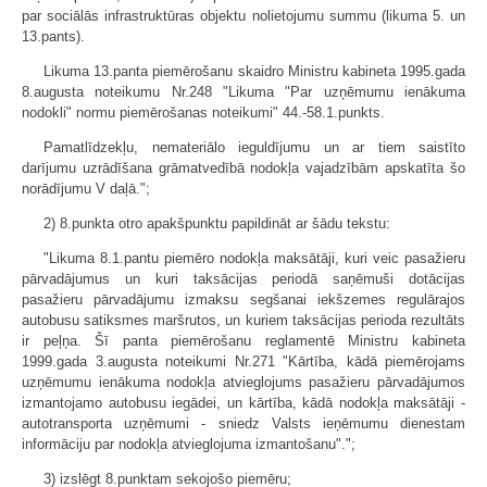
par sociālās infrastruktūras objektu nolietojumu summu (likuma 5. un
13.pants).
Likuma 13.panta piemērošanu skaidro Ministru kabineta 1995.gada
8.augusta noteikumu Nr.248 "Likuma "Par uzņēmumu ienākuma
nodokli" normu piemērošanas noteikumi" 44.-58.1.punkts.
Pamatlīdzekļu, nemateriālo ieguldījumu un ar tiem saistīto
darījumu uzrādīšana grāmatvedībā nodokļa vajadzībām apskatīta šo
norādījumu V daļā.";
2) 8.punkta otro apakšpunktu papildināt ar šādu tekstu:
"Likuma 8.1.pantu piemēro nodokļa maksātāji, kuri veic pasažieru
pārvadājumus un kuri taksācijas periodā saņēmuši dotācijas
pasažieru pārvadājumu izmaksu segšanai iekšzemes regulārajos
autobusu satiksmes maršrutos, un kuriem taksācijas perioda rezultāts
ir peļņa. Šī panta piemērošanu reglamentē Ministru kabineta
1999.gada 3.augusta noteikumi Nr.271 "Kārtība, kādā piemērojams
uzņēmumu ienākuma nodokļa atvieglojums pasažieru pārvadājumos
izmantojamo autobusu iegādei, un kārtība, kādā nodokļa maksātāji -
autotransporta uzņēmumi - sniedz Valsts ieņēmumu dienestam
informāciju par nodokļa atvieglojuma izmantošanu".";
3) izslēgt 8.punktam sekojošo piemēru;