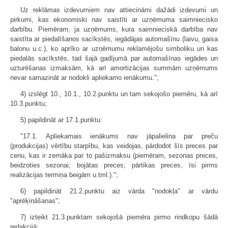
Uz reklāmas izdevumiem nav attiecināmi dažādi izdevumi un
pirkumi, kas ekonomiski nav saistīti ar uzņēmuma saimniecisko
darbību. Piemēram, ja uzņēmums, kura saimnieciskā darbība nav
saistīta ar piedalīšanos sacīkstēs, iegādājas automašīnu (laivu, gaisa
balonu u.c.), ko aprīko ar uzņēmumu reklamējošu simboliku un kas
piedalās sacīkstēs, tad šajā gadījumā par automašīnas iegādes un
uzturēšanas izmaksām, kā arī amortizācijas summām uzņēmums
nevar samazināt ar nodokli apliekamo ienākumu.";
4) izslēgt 10., 10.1., 10.2.punktu un tam sekojošo piemēru, kā arī
10.3.punktu;
5) papildināt ar 17.1.punktu:
"17.1. Apliekamais ienākums nav jāpalielina par preču
(produkcijas) vērtību starpību, kas veidojas, pārdodot šīs preces par
cenu, kas ir zemāka par to pašizmaksu (piemēram, sezonas preces,
beidzoties sezonai; bojātas preces; pārtikas preces, īsi pirms
realizācijas termiņa beigām u.tml.).";
6) papildināt 21.2.punktu aiz vārda "nodokļa" ar vārdu
"aprēķināšanas";
7) izteikt 21.3.punktam sekojošā piemēra pirmo rindkopu šādā
redakcijā: