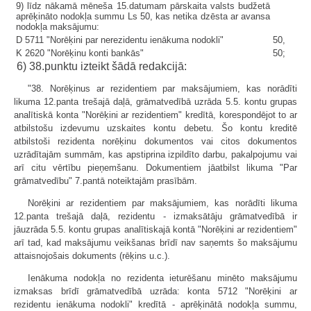
9) līdz nākamā mēneša 15.datumam pārskaita valsts budžetā
aprēķināto nodokļa summu Ls 50, kas netika dzēsta ar avansa
nodokļa maksājumu:
D 5711 "Norēķini par nerezidentu ienākuma nodokli"
50,
K 2620 "Norēķinu konti bankās"
50;
6) 38.punktu izteikt šādā redakcijā:
"38. Norēķinus ar rezidentiem par maksājumiem, kas norādīti
likuma 12.panta trešajā daļā, grāmatvedībā uzrāda 5.5. kontu grupas
analītiskā konta "Norēķini ar rezidentiem" kredītā, korespondējot to ar
atbilstošu izdevumu uzskaites kontu debetu. Šo kontu kreditē
atbilstoši rezidenta norēķinu dokumentos vai citos dokumentos
uzrādītajām summām, kas apstiprina izpildīto darbu, pakalpojumu vai
arī citu vērtību pieņemšanu. Dokumentiem jāatbilst likuma "Par
grāmatvedību" 7.pantā noteiktajām prasībām.
Norēķini ar rezidentiem par maksājumiem, kas norādīti likuma
12.panta trešajā daļā, rezidentu - izmaksātāju grāmatvedībā ir
jāuzrāda 5.5. kontu grupas analītiskajā kontā "Norēķini ar rezidentiem"
arī tad, kad maksājumu veikšanas brīdī nav saņemts šo maksājumu
attaisnojošais dokuments (rēķins u.c.).
Ienākuma nodokļa no rezidenta ieturēšanu minēto maksājumu
izmaksas brīdī grāmatvedībā uzrāda: konta 5712 "Norēķini ar
rezidentu ienākuma nodokli" kredītā - aprēķinātā nodokļa summu,