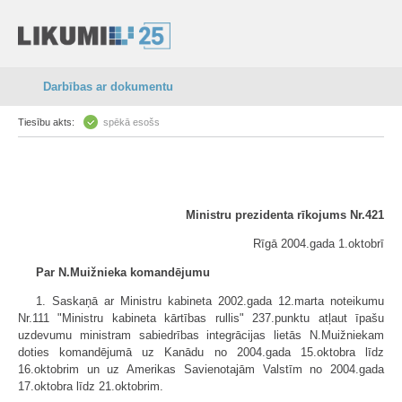
Darbības ar dokumentu
Tiesību akts:
spēkā esošs
Ministru prezidenta rīkojums Nr.421
Rīgā 2004.gada 1.oktobrī
Par N.Muižnieka komandējumu
1. Saskaņā ar Ministru kabineta 2002.gada 12.marta noteikumu
Nr.111 "Ministru kabineta kārtības rullis" 237.punktu atļaut īpašu
uzdevumu ministram sabiedrības integrācijas lietās N.Muižniekam
doties komandējumā uz Kanādu no 2004.gada 15.oktobra līdz
16.oktobrim un uz Amerikas Savienotajām Valstīm no 2004.gada
17.oktobra līdz 21.oktobrim.