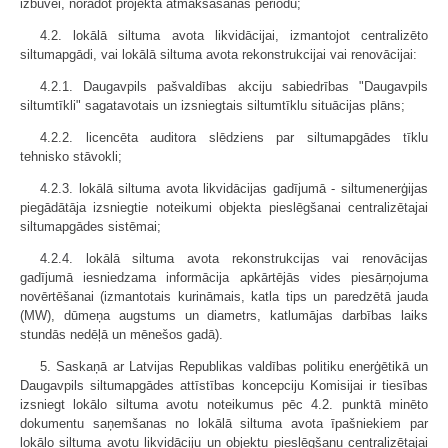
izbūvei, norādot projekta atmaksāšanās periodu;
4.2. lokālā siltuma avota likvidācijai, izmantojot centralizēto
siltumapgādi, vai lokālā siltuma avota rekonstrukcijai vai renovācijai:
4.2.1. Daugavpils pašvaldības akciju sabiedrības "Daugavpils
siltumtīkli" sagatavotais un izsniegtais siltumtīklu situācijas plāns;
4.2.2. licencēta auditora slēdziens par siltumapgādes tīklu
tehnisko stāvokli;
4.2.3. lokālā siltuma avota likvidācijas gadījumā - siltumenerģijas
piegādātāja izsniegtie noteikumi objekta pieslēgšanai centralizētajai
siltumapgādes sistēmai;
4.2.4. lokālā siltuma avota rekonstrukcijas vai renovācijas
gadījumā iesniedzama informācija apkārtējās vides piesārņojuma
novērtēšanai (izmantotais kurināmais, katla tips un paredzētā jauda
(MW), dūmeņa augstums un diametrs, katlumājas darbības laiks
stundās nedēļā un mēnešos gadā).
5. Saskaņā ar Latvijas Republikas valdības politiku enerģētikā un
Daugavpils siltumapgādes attīstības koncepciju Komisijai ir tiesības
izsniegt lokālo siltuma avotu noteikumus pēc 4.2. punktā minēto
dokumentu saņemšanas no lokālā siltuma avota īpašniekiem par
lokālo siltuma avotu likvidāciju un objektu pieslēgšanu centralizētajai