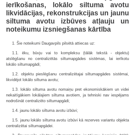
ierīkošanas, lokālo siltuma avotu
likvidācijas, rekonstrukcijas un jaunu
siltuma avotu izbūves atļauju un
noteikumu izsniegšanas kārtība
1. Šie noteikumi Daugavpils pilsētā attiecas uz:
1.1. ēku, būvju vai to kompleksu (tālāk tekstā - objektu)
atslēgšanu no centralizētās siltumapgādes sistēmas, lai ierīkotu
lokālo siltumapgādi;
1.2. objektu pieslēgšanu centralizētajai siltumapgādes sistēmai,
likvidējot lokālo siltuma avotu;
1.3. lokālo siltuma avotu nomaiņu pret ekonomiskākiem un videi
nekaitīgākiem lokālajiem siltuma avotiem, ja tehniski nav iespējams
nodrošināt centralizēto siltumapgādi;
1.4. jaunu lokālo siltuma avotu izbūvi;
1.5. jaunu lokālo siltuma avotu izbūvi kā rezerves variantu objekta
centralizētai siltumapgādei.