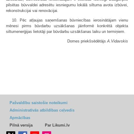
pilsētas būvvaldei adresētu iesniegumu lokālā siltuma avota izbūvei,
rekonstrukcijai vai renovācijai.
10. Pēc atļaujas saņemšanas būvniecības ierosinātājam vienu
mēnesi pirms būvdarbu uzsākšanas jāinformē konkrētā objekta
siltumenerģijas lietotāji par būvdarbu uzsākšanas laiku un termiņiem.
Domes priekšsēdētājs
A.Vidavskis
Pašvaldību saistošie noteikumi
Administratīvās atbildības ceļvedis
Apmācības
Pilnā versija
Par Likumi.lv