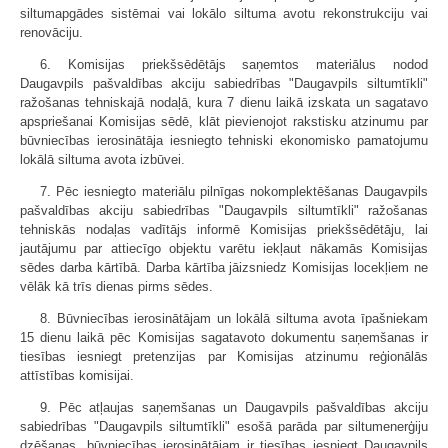
siltumapgādes sistēmai vai lokālo siltuma avotu rekonstrukciju vai
renovāciju.
6. Komisijas priekšsēdētājs saņemtos materiālus nodod
Daugavpils pašvaldības akciju sabiedrības "Daugavpils siltumtīkli"
ražošanas tehniskajā nodaļā, kura 7 dienu laikā izskata un sagatavo
apspriešanai Komisijas sēdē, klāt pievienojot rakstisku atzinumu par
būvniecības ierosinātāja iesniegto tehniski ekonomisko pamatojumu
lokālā siltuma avota izbūvei.
7. Pēc iesniegto materiālu pilnīgas nokomplektēšanas Daugavpils
pašvaldības akciju sabiedrības "Daugavpils siltumtīkli" ražošanas
tehniskās nodaļas vadītājs informē Komisijas priekšsēdētāju, lai
jautājumu par attiecīgo objektu varētu iekļaut nākamās Komisijas
sēdes darba kārtībā. Darba kārtība jāizsniedz Komisijas locekļiem ne
vēlāk kā trīs dienas pirms sēdes.
8. Būvniecības ierosinātājam un lokālā siltuma avota īpašniekam
15 dienu laikā pēc Komisijas sagatavoto dokumentu saņemšanas ir
tiesības iesniegt pretenzijas par Komisijas atzinumu reģionālās
attīstības komisijai.
9. Pēc atļaujas saņemšanas un Daugavpils pašvaldības akciju
sabiedrības "Daugavpils siltumtīkli" esošā parāda par siltumenerģiju
dzēšanas, būvniecības ierosinātājam ir tiesības iesniegt Daugavpils