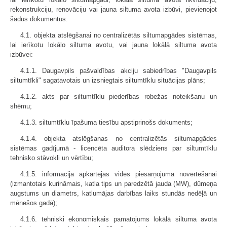
rekonstrukciju, renovāciju vai jauna siltuma avota izbūvi, pievienojot
šādus dokumentus:
4.1. objekta atslēgšanai no centralizētās siltumapgādes sistēmas,
lai ierīkotu lokālo siltuma avotu, vai jauna lokālā siltuma avota
izbūvei:
4.1.1. Daugavpils pašvaldības akciju sabiedrības "Daugavpils
siltumtīkli" sagatavotais un izsniegtais siltumtīklu situācijas plāns;
4.1.2. akts par siltumtīklu piederības robežas noteikšanu un
shēmu;
4.1.3. siltumtīklu īpašuma tiesību apstiprinošs dokuments;
4.1.4. objekta atslēgšanas no centralizētās siltumapgādes
sistēmas gadījumā - licencēta auditora slēdziens par siltumtīklu
tehnisko stāvokli un vērtību;
4.1.5. informācija apkārtējās vides piesārņojuma novērtēšanai
(izmantotais kurināmais, katla tips un paredzētā jauda (MW), dūmeņa
augstums un diametrs, katlumājas darbības laiks stundās nedēļā un
mēnešos gadā);
4.1.6. tehniski ekonomiskais pamatojums lokālā siltuma avota