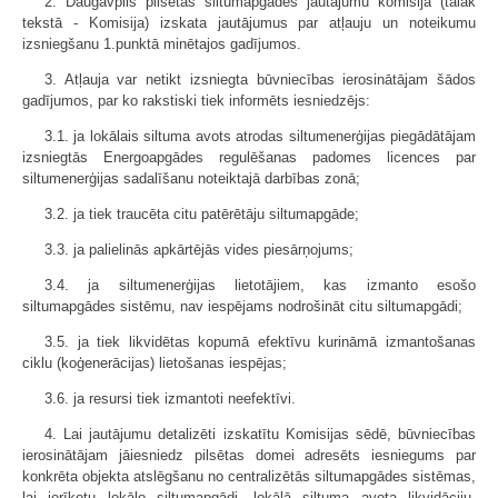
2. Daugavpils pilsētas siltumapgādes jautājumu komisija (tālāk
tekstā - Komisija) izskata jautājumus par atļauju un noteikumu
izsniegšanu 1.punktā minētajos gadījumos.
3. Atļauja var netikt izsniegta būvniecības ierosinātājam šādos
gadījumos, par ko rakstiski tiek informēts iesniedzējs:
3.1. ja lokālais siltuma avots atrodas siltumenerģijas piegādātājam
izsniegtās Energoapgādes regulēšanas padomes licences par
siltumenerģijas sadalīšanu noteiktajā darbības zonā;
3.2. ja tiek traucēta citu patērētāju siltumapgāde;
3.3. ja palielinās apkārtējās vides piesārņojums;
3.4. ja siltumenerģijas lietotājiem, kas izmanto esošo
siltumapgādes sistēmu, nav iespējams nodrošināt citu siltumapgādi;
3.5. ja tiek likvidētas kopumā efektīvu kurināmā izmantošanas
ciklu (koģenerācijas) lietošanas iespējas;
3.6. ja resursi tiek izmantoti neefektīvi.
4. Lai jautājumu detalizēti izskatītu Komisijas sēdē, būvniecības
ierosinātājam jāiesniedz pilsētas domei adresēts iesniegums par
konkrēta objekta atslēgšanu no centralizētās siltumapgādes sistēmas,
lai ierīkotu lokālo siltumapgādi, lokālā siltuma avota likvidāciju,