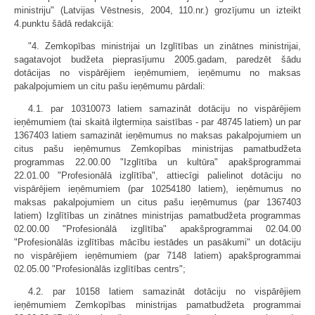
ministriju" (Latvijas Vēstnesis, 2004, 110.nr.) grozījumu un izteikt
4.punktu šādā redakcijā:
"4. Zemkopības ministrijai un Izglītības un zinātnes ministrijai,
sagatavojot budžeta pieprasījumu 2005.gadam, paredzēt šādu
dotācijas no vispārējiem ieņēmumiem, ieņēmumu no maksas
pakalpojumiem un citu pašu ieņēmumu pārdali:
4.1. par 10310073 latiem samazināt dotāciju no vispārējiem
ieņēmumiem (tai skaitā ilgtermiņa saistības - par 48745 latiem) un par
1367403 latiem samazināt ieņēmumus no maksas pakalpojumiem un
citus pašu ieņēmumus Zemkopības ministrijas pamatbudžeta
programmas 22.00.00 "Izglītība un kultūra" apakšprogrammai
22.01.00 "Profesionālā izglītība", attiecīgi palielinot dotāciju no
vispārējiem ieņēmumiem (par 10254180 latiem), ieņēmumus no
maksas pakalpojumiem un citus pašu ieņēmumus (par 1367403
latiem) Izglītības un zinātnes ministrijas pamatbudžeta programmas
02.00.00 "Profesionālā izglītība" apakšprogrammai 02.04.00
"Profesionālās izglītības mācību iestādes un pasākumi" un dotāciju
no vispārējiem ieņēmumiem (par 7148 latiem) apakšprogrammai
02.05.00 "Profesionālās izglītības centrs";
4.2. par 10158 latiem samazināt dotāciju no vispārējiem
ieņēmumiem Zemkopības ministrijas pamatbudžeta programmai