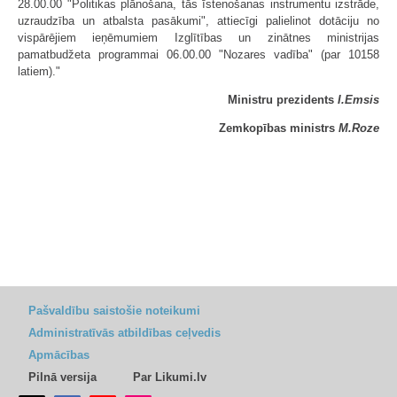
28.00.00 "Politikas plānošana, tās īstenošanas instrumentu izstrāde,
uzraudzība un atbalsta pasākumi", attiecīgi palielinot dotāciju no
vispārējiem ieņēmumiem Izglītības un zinātnes ministrijas
pamatbudžeta programmai 06.00.00 "Nozares vadība" (par 10158
latiem)."
Ministru prezidents
I.Emsis
Zemkopības ministrs
M.Roze
Pašvaldību saistošie noteikumi
Administratīvās atbildības ceļvedis
Apmācības
Pilnā versija
Par Likumi.lv