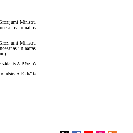
Grozījumi Ministru
ncēšanas un naftas
Grozījumi Ministru
ncēšanas un naftas
r.).
rezidents A.Bērziņš
inistrs A.Kalvītis