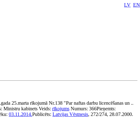
LV
EN
gada 25.marta rīkojumā Nr.138 "Par naftas darbu licencēšanas un ..
s:
Ministru kabinets
Veids:
rīkojums
Numurs:
366
Pieņemts:
ēku:
03.11.2014.
Publicēts:
Latvijas Vēstnesis
, 272/274, 28.07.2000.