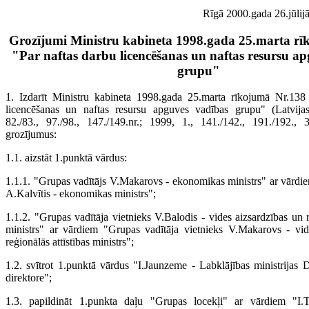
Rīgā 2000.gada 26.jūlijā
Grozījumi Ministru kabineta 1998.gada 25.marta rī
"Par naftas darbu licencēšanas un naftas resursu a
grupu"
1. Izdarīt Ministru kabineta 1998.gada 25.marta rīkojumā Nr.138
licencēšanas un naftas resursu apguves vadības grupu" (Latvija
82./83., 97./98., 147./149.nr.; 1999, 1., 141./142., 191./192., 3
grozījumus:
1.1. aizstāt 1.punktā vārdus:
1.1.1. "Grupas vadītājs V.Makarovs - ekonomikas ministrs" ar vārdi
A.Kalvītis - ekonomikas ministrs";
1.1.2. "Grupas vadītāja vietnieks V.Balodis - vides aizsardzības un r
ministrs" ar vārdiem "Grupas vadītāja vietnieks V.Makarovs - vid
reģionālās attīstības ministrs";
1.2. svītrot 1.punktā vārdus "I.Jaunzeme - Labklājības ministrijas
direktore";
1.3. papildināt 1.punkta daļu "Grupas locekļi" ar vārdiem "I.T