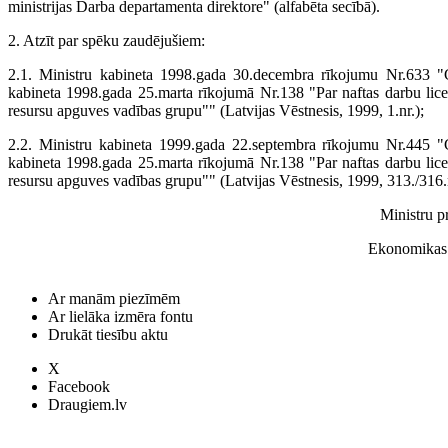
ministrijas Darba departamenta direktore" (alfabēta secībā).
2. Atzīt par spēku zaudējušiem:
2.1. Ministru kabineta 1998.gada 30.decembra rīkojumu Nr.633 "
kabineta 1998.gada 25.marta rīkojumā Nr.138 "Par naftas darbu lice
resursu apguves vadības grupu"" (Latvijas Vēstnesis, 1999, 1.nr.);
2.2. Ministru kabineta 1999.gada 22.septembra rīkojumu Nr.445 "
kabineta 1998.gada 25.marta rīkojumā Nr.138 "Par naftas darbu lice
resursu apguves vadības grupu"" (Latvijas Vēstnesis, 1999, 313./316.n
Ministru p
Ekonomikas m
Ar manām piezīmēm
Ar lielāka izmēra fontu
Drukāt tiesību aktu
X
Facebook
Draugiem.lv