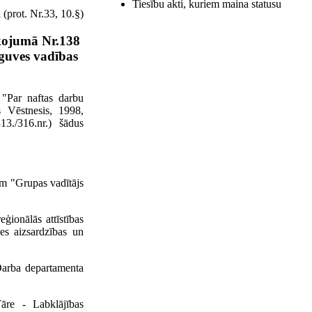
Tiesību akti, kuriem maina statusu
 (prot. Nr.33, 10.§)
kojumā Nr.138
pguves vadības
 "Par naftas darbu
s Vēstnesis, 1998,
13./316.nr.) šādus
em "Grupas vadītājs
eģionālās attīstības
es aizsardzības un
 Darba departamenta
āre - Labklājības