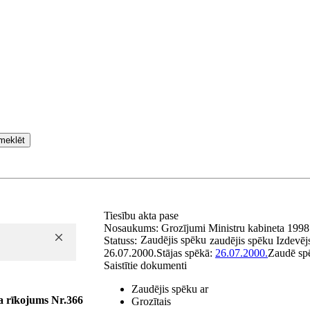
meklēt
Tiesību akta pase
Nosaukums:
Grozījumi Ministru kabineta 1998.
Zaudējis spēku
Statuss:
zaudējis spēku
Izdevēj
26.07.2000.
Stājas spēkā:
26.07.2000.
Zaudē sp
Saistītie dokumenti
Zaudējis spēku ar
a rīkojums Nr.366
Grozītais