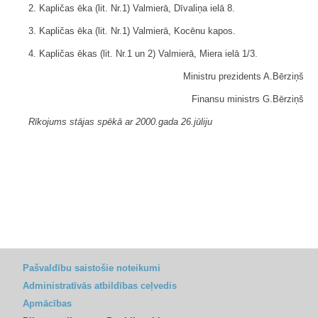
2. Kapličas ēka (lit. Nr.1) Valmierā, Dīvaliņa ielā 8.
3. Kapličas ēka (lit. Nr.1) Valmierā, Kocēnu kapos.
4. Kapličas ēkas (lit. Nr.1 un 2) Valmierā, Miera ielā 1/3.
Ministru prezidents A.Bērziņš
Finansu ministrs G.Bērziņš
Rīkojums stājas spēkā ar 2000.gada 26.jūliju
Pašvaldību saistošie noteikumi
Administratīvās atbildības ceļvedis
Apmācības