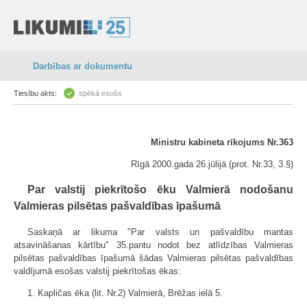
Darbības ar dokumentu
Tiesību akts:
spēkā esošs
Ministru kabineta rīkojums Nr.363
Rīgā 2000.gada 26.jūlijā (prot. Nr.33, 3.§)
Par valstij piekrītošo ēku Valmierā nodošanu
Valmieras pilsētas pašvaldības īpašumā
Saskaņā ar likuma "Par valsts un pašvaldību mantas
atsavināšanas kārtību" 35.pantu nodot bez atlīdzības Valmieras
pilsētas pašvaldības īpašumā šādas Valmieras pilsētas pašvaldības
valdījumā esošas valstij piekrītošas ēkas:
1. Kapličas ēka (lit. Nr.2) Valmierā, Brēžas ielā 5.