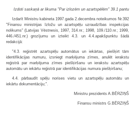
Izdoti saskaņā ar likuma "Par izlozēm un azartspēlēm" 39.1 pantu
Izdarīt Ministru kabineta 1997.gada 2.decembra noteikumos Nr.392
"Finansu ministrijas Izložu un azartspēļu uzraudzības inspekcijas
nolikums" (Latvijas Vēstnesis, 1997, 314.nr.; 1998, 109./110.nr.; 1999,
446./451.nr.) grozījumu un izteikt 4.3. un 4.4.apakšpunktu šādā
redakcijā:
"4.3. reģistrēt azartspēļu automātus un iekārtas, piešķirt tām
identifikācijas numuru, izsniegt marķējuma zīmes, anulēt ierakstu
reģistrā par marķējuma zīmes piešķiršanu un ierakstu azartspēļu
automātu un iekārtu reģistrā par identifikācijas numura piešķiršanu;
4.4. pārbaudīt spēļu norises vietu un azartspēļu automātu un
iekārtu dokumentāciju;".
Ministru prezidents A.BĒRZIŅŠ
Finansu ministrs G.BĒRZIŅŠ