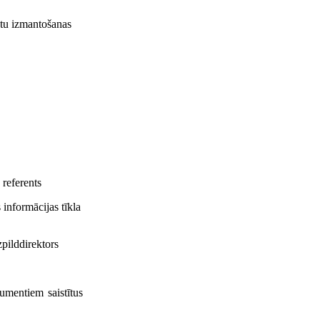
ntu izmantošanas
 referents
 informācijas tīkla
zpilddirektors
kumentiem saistītus