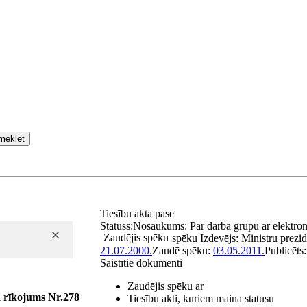
meklēt
Tiesību akta pase
Statuss:
Nosaukums:
Par darba grupu ar elektron
Zaudējis spēku
spēku
Izdevējs:
Ministru prezid
21.07.2000.
Zaudē spēku:
03.05.2011.
Publicēts
Saistītie dokumenti
Zaudējis spēku ar
a rīkojums Nr.278
Tiesību akti, kuriem maina statusu