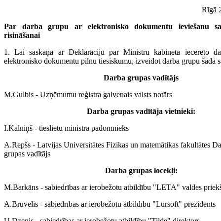
Rīgā 2
Par darba grupu ar elektronisko dokumentu ieviešanu sai
risināšanai
1. Lai saskaņā ar Deklarāciju par Ministru kabineta iecerēto da
elektronisko dokumentu pilnu tiesiskumu, izveidot darba grupu šādā s
Darba grupas vadītājs
M.Gulbis - Uzņēmumu reģistra galvenais valsts notārs
Darba grupas vadītāja vietnieki:
I.Kalniņš - tieslietu ministra padomnieks
A.Repšs - Latvijas Universitātes Fizikas un matemātikas fakultātes Da
grupas vadītājs
Darba grupas locekļi:
M.Barkāns - sabiedrības ar ierobežotu atbildību "LETA" valdes priek
A.Brūvelis - sabiedrības ar ierobežotu atbildību "Lursoft" prezidents
U.Dzenis - sabiedrības ar ierobežotu atbildību "Tilde" direktors