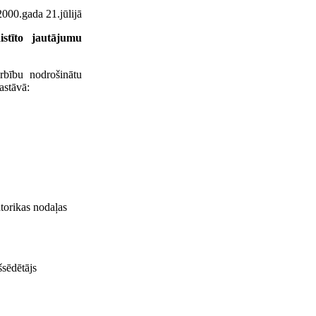
000.gada 21.jūlijā
stīto jautājumu
rbību nodrošinātu
astāvā:
torikas nodaļas
šsēdētājs