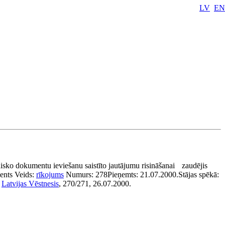
LV
EN
isko dokumentu ieviešanu saistīto jautājumu risināšanai
zaudējis
ents
Veids:
rīkojums
Numurs:
278
Pieņemts:
21.07.2000.
Stājas spēkā:
:
Latvijas Vēstnesis
, 270/271, 26.07.2000.