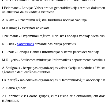
I.Feldmane - Latvijas Valsts arhīvu ģenerāldirekcijas Arhīvu dokume
un attīstības daļas vadītāja vietniece
A.Kļava - Uzņēmumu reģistra Juridiskās nodaļas vadītāja
M.Krūmiņš - zvērināts advokāts
J.Neimanis - Uzņēmumu reģistra Juridiskās nodaļas vadītāja vietnieks
N.Osītis -
Satversmes
aizsardzības biroja pārstāvis
H.Ozols - Latvijas Bankas Informācijas sistēmu pārvaldes vadītājs
M.Ruķeris - Satiksmes ministrijas Informātikas departamenta vecākais
A.Saulgozis - bezpeļņas organizācijas valsts akciju sabiedrības "Valsts
aģentūra" datu drošības direktors
Dz.Zariņš - sabiedriskās organizācijas "Datortehnoloģiju asociācija" i
2. Darba grupai:
2.1. apzināt visas darba grupas, kuras risina ar elektroniskajiem do
jautājumus;