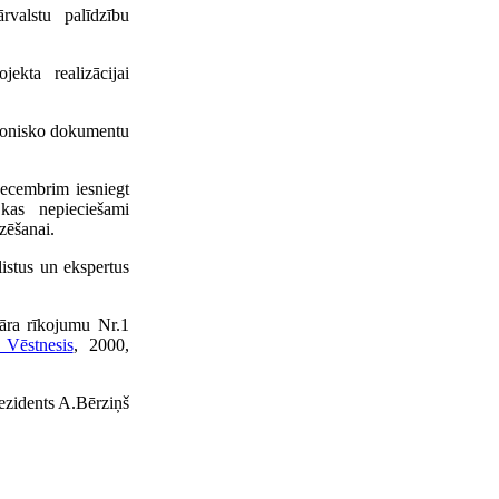
rvalstu palīdzību
ekta realizācijai
ktronisko dokumentu
decembrim iesniegt
 kas nepieciešami
zēšanai.
listus un ekspertus
vāra rīkojumu Nr.1
 Vēstnesis
, 2000,
ezidents A.Bērziņš