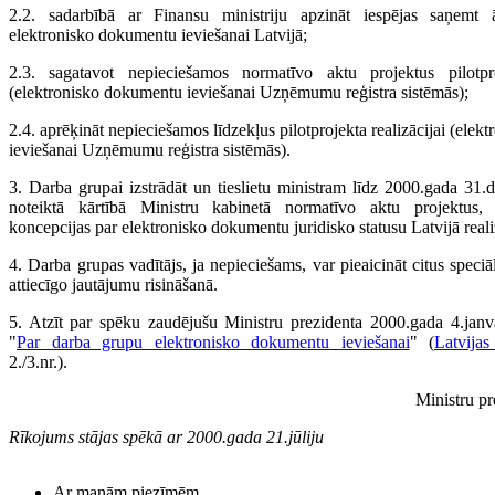
2.2. sadarbībā ar Finansu ministriju apzināt iespējas saņemt ā
elektronisko dokumentu ieviešanai Latvijā;
2.3. sagatavot nepieciešamos normatīvo aktu projektus pilotproj
(elektronisko dokumentu ieviešanai Uzņēmumu reģistra sistēmās);
2.4. aprēķināt nepieciešamos līdzekļus pilotprojekta realizācijai (ele
ieviešanai Uzņēmumu reģistra sistēmās).
3. Darba grupai izstrādāt un tieslietu ministram līdz 2000.gada 31.
noteiktā kārtībā Ministru kabinetā normatīvo aktu projektus,
koncepcijas par elektronisko dokumentu juridisko statusu Latvijā reali
4. Darba grupas vadītājs, ja nepieciešams, var pieaicināt citus speciā
attiecīgo jautājumu risināšanā.
5. Atzīt par spēku zaudējušu Ministru prezidenta 2000.gada 4.jan
"
Par darba grupu elektronisko dokumentu ieviešanai
" (
Latvijas
2./3.nr.).
Ministru pr
Rīkojums stājas spēkā ar 2000.gada 21.jūliju
Ar manām piezīmēm