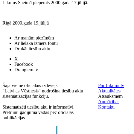
Likums Saeimā pieņemts 2000.gada 17.jūlijā.
Rīgā 2000.gada 19.jūlijā
Ar manām piezīmēm
Ar lielāka izmēra fontu
Drukāt tiesību aktu
X
Facebook
Draugiem.lv
Šajā vietnē oficiālais izdevējs
Par Likumi.lv
"Latvijas Vēstnesis" nodrošina tiesību aktu
Aktualitātes
sistematizācijas funkciju.
Atsauksmēm
Apmācības
Sistematizēti tiesību akti ir informatīvi.
Kontakti
Pretrunu gadījumā vadās pēc oficiālās
publikācijas.