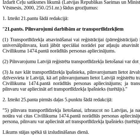
Izdarīt Ceļu satiksmes likumā (Latvijas Republikas Saeimas un Ministr
Vēstnesis, 2000, 250./251.nr.) šādus grozījumus:
1. Izteikt 21.pantu šādā redakcijā:
"
21.pants. Pilnvarojumi darbībām ar transportlīdzekļiem
(1) Transportlīdzekļa atsavināšanai vai reģistrācijai (pārreģistrācijai)
universālpilnvara, kurā jābūt speciālai norādei par atļauju atsavināt v
Civillikuma 1474.pantā norādītās personas apliecinājums.
(2) Pilnvarojumu Latvijā reģistrēta transportlīdzekļa lietošanai var do
(3) Ja nav klāt transportlīdzekļa īpašnieka, pilnvarojumam lietot ārvals
dzīvesvieta ir Latvijā, kā arī pilnvarojumam lietot Latvijā reģistrētu tr
Civillikuma 1474.pantā norādītās personas apliecinājums; ja transpo
pilnvaru var apliecināt arī transportlīdzekļa īpašnieks (turētājs)."
2. Izteikt 25.panta pirmās daļas 5.punktu šādā redakcijā:
"5) pilnvara transportlīdzekļa lietošanai, izbraucot no Latvijas, ja na
notāra vai citas Civillikuma 1474.pantā norādītās personas apliecinājum
persona, pilnvaru var apliecināt arī transportlīdzekļa īpašnieks (turētājs
Likums stājas spēkā tā izsludināšanas dienā.