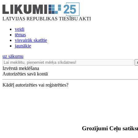
LATVIJAS REPUBLIKAS TIESĪBU AKTI
veidi
tēmas
visvairāk skatītie
jaunākie
uz sākumu
Izvērstā meklēšana
Autorizēties savā kontā
Kādēļ autorizēties vai reģistrēties?
Grozījumi Ceļu satik