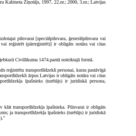
u Kabineta Ziņotājs, 1997, 22.nr.; 2000, 3.nr.; Latvijas
 izdotajai pilnvarai [speciālpilnvara, ģenerālpilnvara vai
ai reģistrēt (pārreģistrēt)] ir obligāts notāra vai citas
t jebkurā Civillikuma 1474.pantā noteiktajā formā.
tīs reģistrētu transportlīdzekli personai, kuras pastāvīgā
ansportlīdzekli ārpus Latvijas ir obligāts notāra vai citas
rtlīdzekļa īpašnieks (turētājs) ir juridiskā persona,
v klāt transportlīdzekļa īpašnieka. Pilnvarai ir obligāts
s; ja transportlīdzekļa īpašnieks (turētājs) ir juridiskā
)."