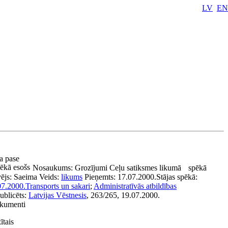
LV
EN
ta pase
ēkā esošs
Nosaukums:
Grozījumi Ceļu satiksmes likumā
spēkā
vējs:
Saeima
Veids:
likums
Pieņemts:
17.07.2000.
Stājas spēkā:
07.2000.
Transports un sakari
;
Administratīvās atbildības
ublicēts:
Latvijas Vēstnesis
, 263/265, 19.07.2000.
okumenti
ītais