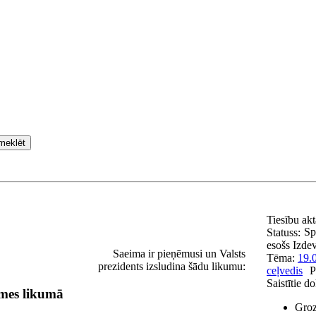
meklēt
Tiesību ak
Sp
Statuss:
esošs
Izde
Saeima ir pieņēmusi un Valsts
Tēma:
19.
prezidents izsludina šādu likumu:
ceļvedis
P
Saistītie d
smes likumā
Groz