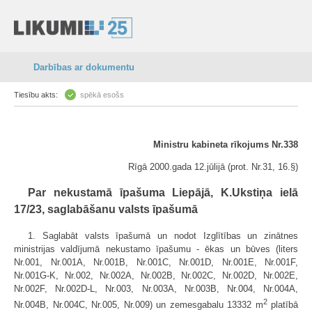
Darbības ar dokumentu
Tiesību akts:
spēkā esošs
Ministru kabineta rīkojums Nr.338
Rīgā 2000.gada 12.jūlijā (prot. Nr.31, 16.§)
Par nekustamā īpašuma Liepājā, K.Ukstiņa ielā
17/23, saglabāšanu valsts īpašumā
1. Saglabāt valsts īpašumā un nodot Izglītības un zinātnes
ministrijas valdījumā nekustamo īpašumu - ēkas un būves (liters
Nr.001, Nr.001A, Nr.001B, Nr.001C, Nr.001D, Nr.001E, Nr.001F,
Nr.001G-K, Nr.002, Nr.002A, Nr.002B, Nr.002C, Nr.002D, Nr.002E,
Nr.002F, Nr.002D-L, Nr.003, Nr.003A, Nr.003B, Nr.004, Nr.004A,
2
Nr.004B, Nr.004C, Nr.005, Nr.009) un zemesgabalu 13332 m
platībā