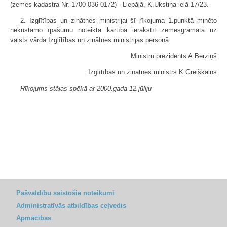
(zemes kadastra Nr. 1700 036 0172) - Liepājā, K.Ukstiņa ielā 17/23.
2. Izglītības un zinātnes ministrijai šī rīkojuma 1.punktā minēto
nekustamo īpašumu noteiktā kārtībā ierakstīt zemesgrāmatā uz
valsts vārda Izglītības un zinātnes ministrijas personā.
Ministru prezidents A.Bērziņš
Izglītības un zinātnes ministrs K.Greiškalns
Rīkojums stājas spēkā ar 2000.gada 12.jūliju
Pašvaldību saistošie noteikumi
Administratīvās atbildības ceļvedis
Apmācības