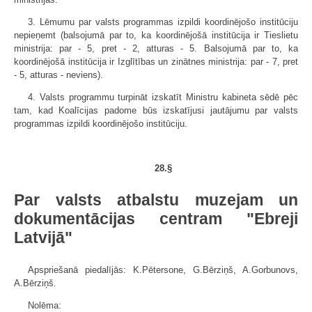
3. Lēmumu par valsts programmas izpildi koordinējošo institūciju
nepieņemt (balsojumā par to, ka koordinējošā institūcija ir Tieslietu
ministrija: par - 5, pret - 2, atturas - 5. Balsojumā par to, ka
koordinējošā institūcija ir Izglītības un zinātnes ministrija: par - 7, pret
- 5, atturas - neviens).
4. Valsts programmu turpināt izskatīt Ministru kabineta sēdē pēc
tam, kad Koalīcijas padome būs izskatījusi jautājumu par valsts
programmas izpildi koordinējošo institūciju.
28.§
Par valsts atbalstu muzejam un
dokumentācijas centram "Ebreji
Latvijā"
Apspriešanā piedalījās: K.Pētersone, G.Bērziņš, A.Gorbunovs,
A.Bērziņš.
Nolēma: