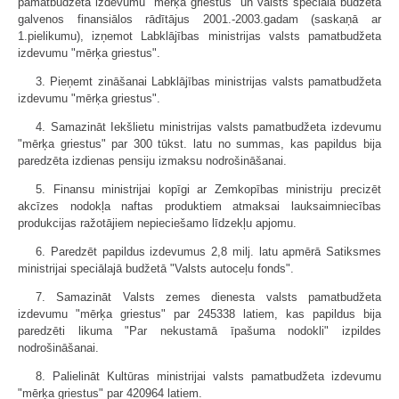
pamatbudžeta izdevumu "mērķa griestus" un valsts speciālā budžeta
galvenos finansiālos rādītājus 2001.-2003.gadam (saskaņā ar
1.pielikumu), izņemot Labklājības ministrijas valsts pamatbudžeta
izdevumu "mērķa griestus".
3. Pieņemt zināšanai Labklājības ministrijas valsts pamatbudžeta
izdevumu "mērķa griestus".
4. Samazināt Iekšlietu ministrijas valsts pamatbudžeta izdevumu
"mērķa griestus" par 300 tūkst. latu no summas, kas papildus bija
paredzēta izdienas pensiju izmaksu nodrošināšanai.
5. Finansu ministrijai kopīgi ar Zemkopības ministriju precizēt
akcīzes nodokļa naftas produktiem atmaksai lauksaimniecības
produkcijas ražotājiem nepieciešamo līdzekļu apjomu.
6. Paredzēt papildus izdevumus 2,8 milj. latu apmērā Satiksmes
ministrijai speciālajā budžetā "Valsts autoceļu fonds".
7. Samazināt Valsts zemes dienesta valsts pamatbudžeta
izdevumu "mērķa griestus" par 245338 latiem, kas papildus bija
paredzēti likuma "Par nekustamā īpašuma nodokli" izpildes
nodrošināšanai.
8. Palielināt Kultūras ministrijai valsts pamatbudžeta izdevumu
"mērķa griestus" par 420964 latiem.