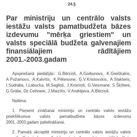
24.§
Par ministriju un centrālo valsts
iestāžu valsts pamatbudžeta bāzes
izdevumu "mērķa griestiem" un
valsts speciālā budžeta galvenajiem
finansiālajiem rādītājiem
2001.-2003.gadam
Apspriešanā piedalījās: G.Bērziņš, A.Gorbunovs, K.Greiškalns,
A.Požarnovs, A.Kalvītis, K.Pētersone, Ģ.V.Kristovskis, A.Slakteris,
I.Sudraba, I.Labucka, M.Segliņš, J.Krūmiņš, G.Veismane, S.Šķiltere,
G.Grūbe, Dz.Ceihnere, J.Maizītis, V.Andrējeva, A.Bērziņš.
Nolēma:
1. Pieņemt zināšanai ministriju un centrālo valsts iestāžu
priekšlikumus valsts pamatbudžeta bāzes izdevumu
2001.-2003.gadam palielināšanai.
2. Pamatā akceptēt ministriju un centrālo valsts iestāžu valsts