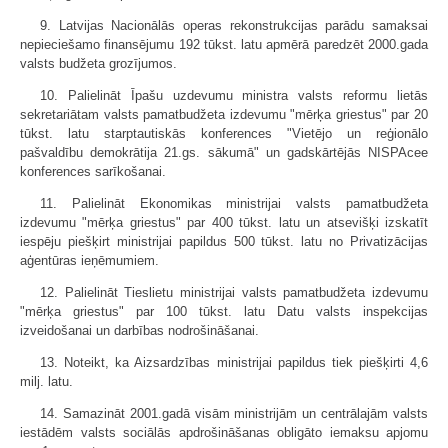
9. Latvijas Nacionālās operas rekonstrukcijas parādu samaksai
nepieciešamo finansējumu 192 tūkst. latu apmērā paredzēt 2000.gada
valsts budžeta grozījumos.
10. Palielināt Īpašu uzdevumu ministra valsts reformu lietās
sekretariātam valsts pamatbudžeta izdevumu "mērķa griestus" par 20
tūkst. latu starptautiskās konferences "Vietējo un reģionālo
pašvaldību demokrātija 21.gs. sākumā" un gadskārtējās NISPAcee
konferences sarīkošanai.
11. Palielināt Ekonomikas ministrijai valsts pamatbudžeta
izdevumu "mērķa griestus" par 400 tūkst. latu un atsevišķi izskatīt
iespēju piešķirt ministrijai papildus 500 tūkst. latu no Privatizācijas
aģentūras ieņēmumiem.
12. Palielināt Tieslietu ministrijai valsts pamatbudžeta izdevumu
"mērķa griestus" par 100 tūkst. latu Datu valsts inspekcijas
izveidošanai un darbības nodrošināšanai.
13. Noteikt, ka Aizsardzības ministrijai papildus tiek piešķirti 4,6
milj. latu.
14. Samazināt 2001.gadā visām ministrijām un centrālajām valsts
iestādēm valsts sociālās apdrošināšanas obligāto iemaksu apjomu