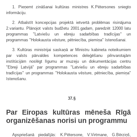
1. Pieņemt zināšanai kultūras ministres K.Pētersones sniegto
informāciju.
2. Atbalstīt koncepcijas projektā ietvertā problēmas risinājuma
2.variantu. Plānojot valsts budžetu 2001.gadam, paredzēt 12000 latu
programmas "Latviešu un ebreju sadarbības tradīcijas" un
programmas "Holokausta vēsture, pētniecība, piemiņa" īstenošanai.
3. Kultūras ministrijai saskaņā ar Ministru kabineta noteikumiem
par valsts pārvaldes kompetences deleģēšanu pilnvarotajām
institūcijām noslēgt līgumu ar muzeju un dokumentācijas centru
"Ebreji Latvijā" par programmas "Latviešu un ebreju sadarbības
tradīcijas" un programmas "Holokausta vēsture, pētniecība, piemiņa"
īstenošanu.
37.§
Par Eiropas kultūras mēneša Rīgā
organizēšanas norisi un programmu
Apspriešanā piedalījās: K.Pētersone, V.Virtmane, G.Bērziņš,