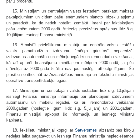
par 1 procentu.
15. Ministrijām un centrālajām valsts iestādēm pārskatīt maksas
pakalpojumiem un citiem pašu ieņēmumiem plānoto līdzekļu apjomu
un paredzēt, ka tie netiek noteikti zemākā līmenī par faktiskajiem
pašu ieņēmumiem 2000.gadā. Attiecīgi precizētus aprēķinus līdz š.g.
10.jūlijam iesniegt Finansu ministrijā.
16. Atbalstīt priekšlikumu ministriju un centrālo valsts iestāžu
valsts pamatbudžeta izdevumu "mērķa griestos" neparedzēt
izdevumus automašīnu un mēbeļu iegādei un remontdarbu veikšanai,
kā arī apturēt finansējumu minētajiem mērķiem 2000.gadā, ja pēc
stāvokļa uz 2000.gada 5.jūliju nav jau noslēgti attiecīgi līgumi. Šo
prasību neattiecināt uz Aizsardzības ministriju un Iekšlietu ministrijas
operatīvo transportlīdzekļu iegādi.
17. Ministrijām un centrālajām valsts iestādēm līdz š.g. 10.jūlijam
iesniegt Finansu ministrijā informāciju par plānotajiem izdevumiem
automašīnu un mēbeļu iegādei, kā arī remontdarbu veikšanai
2000.gadam (noslēgtie līgumi līdz š.g. 5.jūlijam) un 2001.gadam.
Finansu ministrijai apkopot šo informāciju un iesniegt Ministru
kabinetā.
18. Iekšlietu ministrijai kopīgi ar
Satversmes
aizsardzības biroju
nedēļas laikā sagatavot un iesniegt Finansu ministrijā nepieciešamos