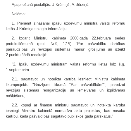
Apspriešanā piedalījās: J.Krūmiņš, A.Bērziņš.
Nolēma:
1. Pieņemt zināšanai īpašu uzdevumu ministra valsts reformu
lietās J.Krūmiņa sniegto informāciju.
2. Izdarīt Ministru kabineta 2000.gada 22.februāra sēdes
protokollēmumā (prot. Nr.9, 17.§) "Par pašvaldību darbības
pārraudzības un revīzijas sistēmas maiņu" grozījumu un izteikt
2.punktu šādā redakcijā:
"2. Īpašu uzdevumu ministram valsts reformu lietās līdz š.g.
1.septembrim:
2.1. sagatavot un noteiktā kārtībā iesniegt Ministru kabinetā
likumprojektu "Grozījumi likumā "Par pašvaldībām"", paredzot
revīzijas sistēmas reorganizāciju un lēmējvaras un izpildvaras
nošķiršanu;
2.2. kopīgi ar finansu ministru sagatavot un noteiktā kārtībā
iesniegt Ministru kabinetā normatīvo aktu projektus, kas nosaka
kārtību, kādā pašvaldības sagatavo publiskos gada pārskatus."