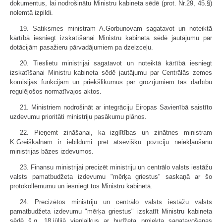
dokumentus, lai nodrošinātu Ministru kabineta sēdē (prot. Nr.29, 45.§)
nolemtā izpildi.
19. Satiksmes ministram A.Gorbunovam sagatavot un noteiktā
kārtībā iesniegt izskatīšanai Ministru kabineta sēdē jautājumu par
dotācijām pasažieru pārvadājumiem pa dzelzceļu.
20. Tieslietu ministrijai sagatavot un noteiktā kārtībā iesniegt
izskatīšanai Ministru kabineta sēdē jautājumu par Centrālās zemes
komisijas funkcijām un priekšlikumus par grozījumiem tās darbību
regulējošos normatīvajos aktos.
21. Ministriem nodrošināt ar integrāciju Eiropas Savienībā saistīto
uzdevumu prioritāti ministriju pasākumu plānos.
22. Pieņemt zināšanai, ka izglītības un zinātnes ministram
K.Greiškalnam ir iebildumi pret atsevišķu pozīciju neiekļaušanu
ministrijas bāzes izdevumos.
23. Finansu ministrijai precizēt ministriju un centrālo valsts iestāžu
valsts pamatbudžeta izdevumu "mērķa griestus" saskaņā ar šo
protokollēmumu un iesniegt tos Ministru kabinetā.
24. Precizētos ministriju un centrālo valsts iestāžu valsts
pamatbudžeta izdevumu "mērķa griestus" izskatīt Ministru kabineta
sēdē š.g. 18.jūlijā vienlaikus ar budžeta projekta sagatavošanas