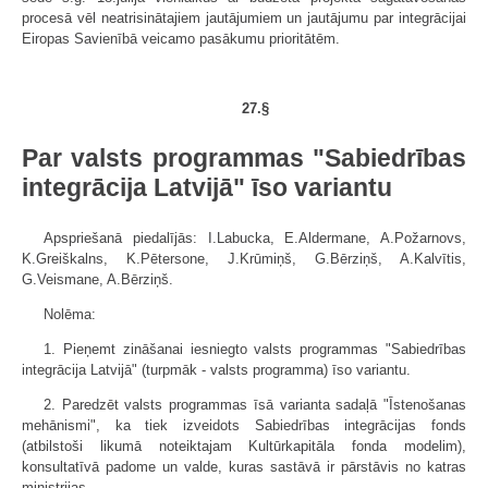
procesā vēl neatrisinātajiem jautājumiem un jautājumu par integrācijai
Eiropas Savienībā veicamo pasākumu prioritātēm.
27.§
Par valsts programmas "Sabiedrības
integrācija Latvijā" īso variantu
Apspriešanā piedalījās: I.Labucka, E.Aldermane, A.Požarnovs,
K.Greiškalns, K.Pētersone, J.Krūmiņš, G.Bērziņš, A.Kalvītis,
G.Veismane, A.Bērziņš.
Nolēma:
1. Pieņemt zināšanai iesniegto valsts programmas "Sabiedrības
integrācija Latvijā" (turpmāk - valsts programma) īso variantu.
2. Paredzēt valsts programmas īsā varianta sadaļā "Īstenošanas
mehānismi", ka tiek izveidots Sabiedrības integrācijas fonds
(atbilstoši likumā noteiktajam Kultūrkapitāla fonda modelim),
konsultatīvā padome un valde, kuras sastāvā ir pārstāvis no katras
ministrijas.