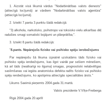
1. Aizstāt visā likumā vārdus "Nodarbinātības valsts dienests"
(attiecīgā locījumā) ar vārdiem "Nodarbinātības valsts aģentūra"
(attiecīgā locījumā).
2. Izteikt 7.panta 3.punktu šādā redakcijā:
"3) alkohola, narkotisko, psihotropo vai toksisko vielu atkarības dēļ
radušies smagi somatiski bojājumi un plānprātība;".
3. Izteikt 8.pantu šādā redakcijā:
"
8.pants. Nepārejošs fizisko vai psihisko spēju ierobežojums
Par nepārejošu šā likuma izpratnē uzskatāms tāds fizisko vai
psihisko spēju ierobežojums, kas ilgst vairāk par sešiem mēnešiem,
kā arī tāds (neatkarīgi no ilguma) smagas, prognostiski nelabvēlīgas
saslimšanas vai iegūta anatomiska defekta radīts fizisko vai psihisko
spēju ierobežojums, ko apstiprina attiecīgās specialitātes ārsts."
Likums Saeimā pieņemts 2004.gada 31.martā.
Valsts prezidente V.Vīķe-Freiberga
Rīgā 2004.gada 20.aprīlī