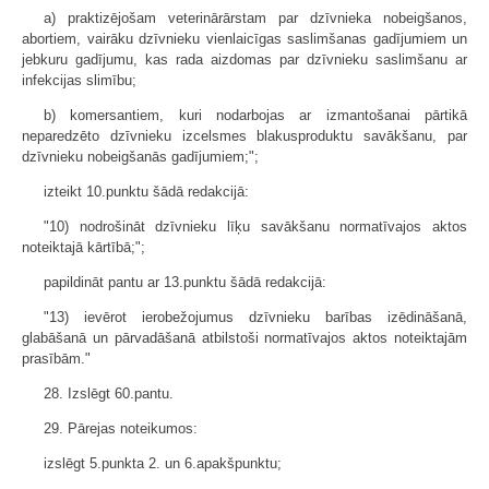
a) praktizējošam veterinārārstam par dzīvnieka nobeigšanos,
abortiem, vairāku dzīvnieku vienlaicīgas saslimšanas gadījumiem un
jebkuru gadījumu, kas rada aizdomas par dzīvnieku saslimšanu ar
infekcijas slimību;
b) komersantiem, kuri nodarbojas ar izmantošanai pārtikā
neparedzēto dzīvnieku izcelsmes blakusproduktu savākšanu, par
dzīvnieku nobeigšanās gadījumiem;";
izteikt 10.punktu šādā redakcijā:
"10) nodrošināt dzīvnieku līķu savākšanu normatīvajos aktos
noteiktajā kārtībā;";
papildināt pantu ar 13.punktu šādā redakcijā:
"13) ievērot ierobežojumus dzīvnieku barības izēdināšanā,
glabāšanā un pārvadāšanā atbilstoši normatīvajos aktos noteiktajām
prasībām."
28. Izslēgt 60.pantu.
29. Pārejas noteikumos:
izslēgt 5.punkta 2. un 6.apakšpunktu;