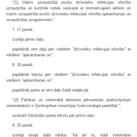
"(1) Valsts uzraudzībā esošo dzīvnieku infekcijas slimību
uzraudzība un kontrole notiek saskaņā ar normatīvajiem aktiem un
valsts uzraudzībā esošo dzīvnieku infekcijas slimību apkarošanas un
uzraudzības programmām."
7. 17.pantā:
izslēgt pirmo daļu;
papildināt otro daļu pēc vārdiem "dzīvnieku infekcijas slimību" ar
vārdiem "apkarošanas un".
8. 18.pantā:
papildināt tekstu pēc vārdiem "dzīvnieku infekcijas slimību" ar
vārdiem "apkarošanas un";
papildināt pantu ar otro daļu šādā redakcijā:
"(2) Pārtikas un veterinārā dienesta pilnvarotais praktizējošais
veterinārārsts ir Zemkopības ministrijas funkcionālajā padotībā.";
uzskatīt līdzšinējo panta tekstu par pirmo daļu.
9. 20.pantā:
izslēgt otrajā daļā vārdus "kā arī to, kādi veterinārie