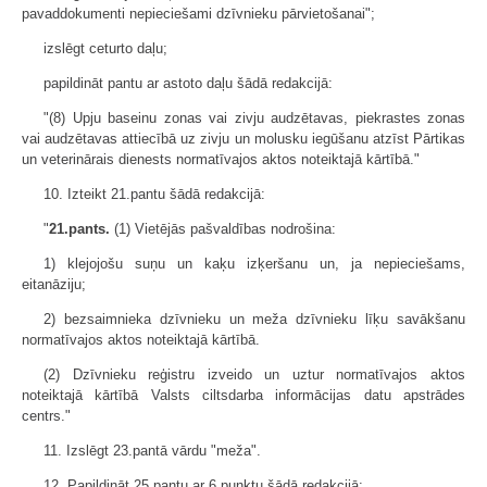
pavaddokumenti nepieciešami dzīvnieku pārvietošanai";
izslēgt ceturto daļu;
papildināt pantu ar astoto daļu šādā redakcijā:
"(8) Upju baseinu zonas vai zivju audzētavas, piekrastes zonas
vai audzētavas attiecībā uz zivju un molusku iegūšanu atzīst Pārtikas
un veterinārais dienests normatīvajos aktos noteiktajā kārtībā."
10. Izteikt 21.pantu šādā redakcijā:
"
21.pants.
(1) Vietējās pašvaldības nodrošina:
1) klejojošu suņu un kaķu izķeršanu un, ja nepieciešams,
eitanāziju;
2) bezsaimnieka dzīvnieku un meža dzīvnieku līķu savākšanu
normatīvajos aktos noteiktajā kārtībā.
(2) Dzīvnieku reģistru izveido un uztur normatīvajos aktos
noteiktajā kārtībā Valsts ciltsdarba informācijas datu apstrādes
centrs."
11. Izslēgt 23.pantā vārdu "meža".
12. Papildināt 25.pantu ar 6.punktu šādā redakcijā: