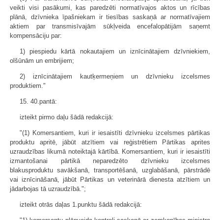
veikti visi pasākumi, kas paredzēti normatīvajos aktos un rīcības
plānā, dzīvnieka īpašniekam ir tiesības saskaņā ar normatīvajiem
aktiem par transmisīvajām sūkļveida encefalopātijām saņemt
kompensāciju par:
1) piespiedu kārtā nokautajiem un iznīcinātajiem dzīvniekiem,
olšūnām un embrijiem;
2) iznīcinātajiem kautķermeņiem un dzīvnieku izcelsmes
produktiem."
15. 40.pantā:
izteikt pirmo daļu šādā redakcijā:
"(1) Komersantiem, kuri ir iesaistīti dzīvnieku izcelsmes pārtikas
produktu apritē, jābūt atzītiem vai reģistrētiem Pārtikas aprites
uzraudzības likumā noteiktajā kārtībā. Komersantiem, kuri ir iesaistīti
izmantošanai pārtikā neparedzēto dzīvnieku izcelsmes
blakusproduktu savākšanā, transportēšanā, uzglabāšanā, pārstrādē
vai iznīcināšanā, jābūt Pārtikas un veterinārā dienesta atzītiem un
jādarbojas tā uzraudzībā.";
izteikt otrās daļas 1.punktu šādā redakcijā: