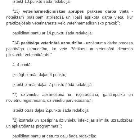
izteikt 13.punktu šādā redakcijā:
"13)
veterinārmedicīniskās aprūpes prakses darba vieta
-
noteiktām prasībām atbilstoša un īpaši aprīkota darba vieta, kur
praktizējošais veterinārārsts veic veterinārmedicīnisko praksi;";
papildināt pantu ar 14.punktu šādā redakcijā:
"14)
pastāvīga veterinārā uzraudzība
- uzņēmuma darba procesa
pastāvīga uzraudzība, ko veic Pārtikas un veterinārā dienesta
pilnvarots veterinārārsts."
4. 4.pantā:
izslēgt pirmās daļas 4.punktu;
izteikt pirmās daļas 7.punktu šādā redakcijā:
"7) dzīvnieku apzīmēšana un reģistrēšana, ganāmpulku un
novietņu reģistrēšana, dzīvnieku pārvietošana;";
izteikt otrās daļas 2.punktu šādā redakcijā:
"2) izstrādā un apstiprina dzīvnieku infekcijas slimību uzraudzības
un apkarošanas programmas;";
papildināt pantu ar ceturto daļu šādā redakcijā: