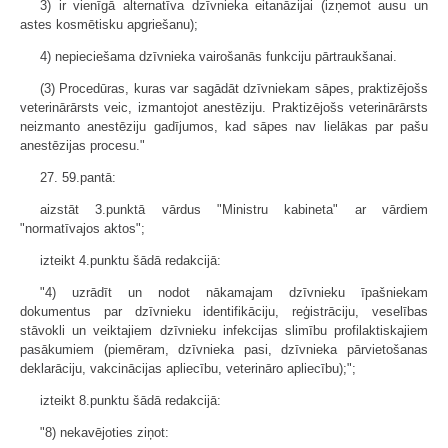
3) ir vienīgā alternatīva dzīvnieka eitanāzijai (izņemot ausu un
astes kosmētisku apgriešanu);
4) nepieciešama dzīvnieka vairošanās funkciju pārtraukšanai.
(3) Procedūras, kuras var sagādāt dzīvniekam sāpes, praktizējošs
veterinārārsts veic, izmantojot anestēziju. Praktizējošs veterinārārsts
neizmanto anestēziju gadījumos, kad sāpes nav lielākas par pašu
anestēzijas procesu."
27. 59.pantā:
aizstāt 3.punktā vārdus "Ministru kabineta" ar vārdiem
"normatīvajos aktos";
izteikt 4.punktu šādā redakcijā:
"4) uzrādīt un nodot nākamajam dzīvnieku īpašniekam
dokumentus par dzīvnieku identifikāciju, reģistrāciju, veselības
stāvokli un veiktajiem dzīvnieku infekcijas slimību profilaktiskajiem
pasākumiem (piemēram, dzīvnieka pasi, dzīvnieka pārvietošanas
deklarāciju, vakcinācijas apliecību, veterināro apliecību);";
izteikt 8.punktu šādā redakcijā:
"8) nekavējoties ziņot: