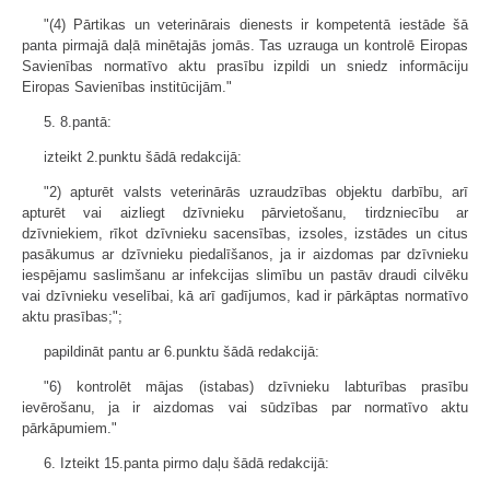
"(4) Pārtikas un veterinārais dienests ir kompetentā iestāde šā
panta pirmajā daļā minētajās jomās. Tas uzrauga un kontrolē Eiropas
Savienības normatīvo aktu prasību izpildi un sniedz informāciju
Eiropas Savienības institūcijām."
5. 8.pantā:
izteikt 2.punktu šādā redakcijā:
"2) apturēt valsts veterinārās uzraudzības objektu darbību, arī
apturēt vai aizliegt dzīvnieku pārvietošanu, tirdzniecību ar
dzīvniekiem, rīkot dzīvnieku sacensības, izsoles, izstādes un citus
pasākumus ar dzīvnieku piedalīšanos, ja ir aizdomas par dzīvnieku
iespējamu saslimšanu ar infekcijas slimību un pastāv draudi cilvēku
vai dzīvnieku veselībai, kā arī gadījumos, kad ir pārkāptas normatīvo
aktu prasības;";
papildināt pantu ar 6.punktu šādā redakcijā:
"6) kontrolēt mājas (istabas) dzīvnieku labturības prasību
ievērošanu, ja ir aizdomas vai sūdzības par normatīvo aktu
pārkāpumiem."
6. Izteikt 15.panta pirmo daļu šādā redakcijā: