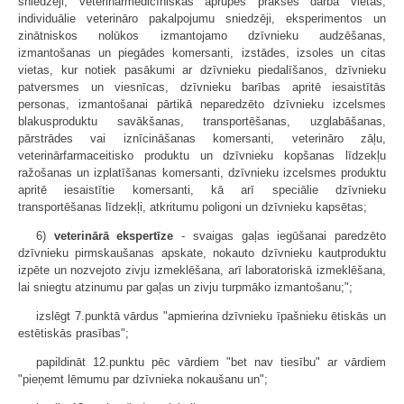
sniedzēji, veterinārmedicīniskās aprūpes prakses darba vietas,
individuālie veterināro pakalpojumu sniedzēji, eksperimentos un
zinātniskos nolūkos izmantojamo dzīvnieku audzēšanas,
izmantošanas un piegādes komersanti, izstādes, izsoles un citas
vietas, kur notiek pasākumi ar dzīvnieku piedalīšanos, dzīvnieku
patversmes un viesnīcas, dzīvnieku barības apritē iesaistītās
personas, izmantošanai pārtikā neparedzēto dzīvnieku izcelsmes
blakusproduktu savākšanas, transportēšanas, uzglabāšanas,
pārstrādes vai iznīcināšanas komersanti, veterināro zāļu,
veterinārfarmaceitisko produktu un dzīvnieku kopšanas līdzekļu
ražošanas un izplatīšanas komersanti, dzīvnieku izcelsmes produktu
apritē iesaistītie komersanti, kā arī speciālie dzīvnieku
transportēšanas līdzekļi, atkritumu poligoni un dzīvnieku kapsētas;
6)
veterinārā ekspertīze
- svaigas gaļas iegūšanai paredzēto
dzīvnieku pirmskaušanas apskate, nokauto dzīvnieku kautproduktu
izpēte un nozvejoto zivju izmeklēšana, arī laboratoriskā izmeklēšana,
lai sniegtu atzinumu par gaļas un zivju turpmāko izmantošanu;";
izslēgt 7.punktā vārdus "apmierina dzīvnieku īpašnieku ētiskās un
estētiskās prasības";
papildināt 12.punktu pēc vārdiem "bet nav tiesību" ar vārdiem
"pieņemt lēmumu par dzīvnieka nokaušanu un";