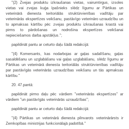
"(2) Zvejas produktu izkraušanas vietas, vairumtirgus, izsoles
vietas vai zvejas kuģa īpašnieks slēdz līgumu ar Pārtikas un
veterinārā dienesta teritoriālās struktūrvienības vadītāju par
veterinārās ekspertīzes veikšanu, pastāvīgo veterināro uzraudzību un
to apmaksas kārtību pēc zvejas produktu izkraušanas krastā vai
pirms to pārdošanas un nodrošina ekspertīzes veikšanai
nepieciešamos darba apstākļus.";
papildināt pantu ar ceturto daļu šādā redakcijā:
"(4) Komersants, kas nodarbojas ar gaļas sadalīšanu, gaļas
sasaldēšanu un uzglabāšanu vai gaļas uzglabāšanu, slēdz līgumu ar
Pārtikas un veterinārā dienesta teritoriālās struktūrvienības vadītāju
par pastāvīgās veterinārās uzraudzības veikšanu un tās apmaksas
kārtību."
20. 47.pantā:
papildināt pirmo daļu pēc vārdiem "veterinārās ekspertīzes" ar
vārdiem "un pastāvīgās veterinārās uzraudzības";
papildināt pantu ar ceturto daļu šādā redakcijā:
"(4) Pārtikas un veterinārā dienesta pilnvarots veterinārārsts ir
Zemkopības ministrijas funkcionālajā padotībā."