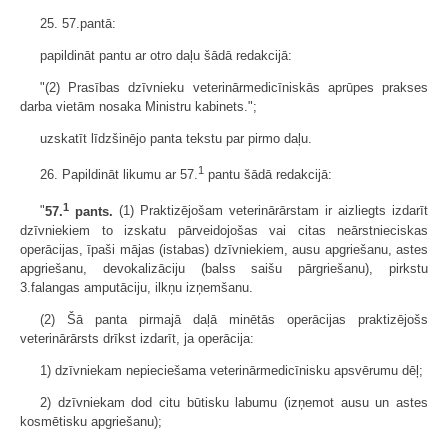
25. 57.pantā:
papildināt pantu ar otro daļu šādā redakcijā:
"(2) Prasības dzīvnieku veterinārmedicīniskās aprūpes prakses
darba vietām nosaka Ministru kabinets.";
uzskatīt līdzšinējo panta tekstu par pirmo daļu.
1
26. Papildināt likumu ar 57.
pantu šādā redakcijā:
1
"
57.
pants.
(1) Praktizējošam veterinārārstam ir aizliegts izdarīt
dzīvniekiem to izskatu pārveidojošas vai citas neārstnieciskas
operācijas, īpaši mājas (istabas) dzīvniekiem, ausu apgriešanu, astes
apgriešanu, devokalizāciju (balss saišu pārgriešanu), pirkstu
3.falangas amputāciju, ilkņu izņemšanu.
(2) Šā panta pirmajā daļā minētās operācijas praktizējošs
veterinārārsts drīkst izdarīt, ja operācija:
1) dzīvniekam nepieciešama veterinārmedicīnisku apsvērumu dēļ;
2) dzīvniekam dod citu būtisku labumu (izņemot ausu un astes
kosmētisku apgriešanu);