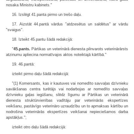
nosaka Ministru kabinets."
16. Izslēgt 41.panta pirmo un trešo daļu.
17. Aizstāt 44.pantā vārdus "atdzesētus un saldētus" ar vārdu
"svaigus".
18. Izteikt 45.pantu šādā redakcijā:
"
45.pants.
Pārtikas un veterinārā dienesta pilnvarots veterinārārsts
atzinumu apliecina normatīvajos aktos noteiktajā kārtībā."
19. 46.pantā:
izteikt pirmo daļu šādā redakcijā:
"(1) Komersants, kas ir kautuves vai nomedīto savvaļas dzīvnieku
savākšanas centra turētājs vai nodarbojas ar nomedīto savvaļas
dzīvnieku gaļas iegūšanu, slēdz līgumu ar Pārtikas un veterinārā
dienesta struktūrvienības vadītāju par veterinārās ekspertīzes
veikšanu, pastāvīgo veterināro uzraudzību un to apmaksas kārtību un
nodrošina veterinārās ekspertīzes veikšanai nepieciešamos darba
apstākļus.";
izteikt otro daļu šādā redakcijā: