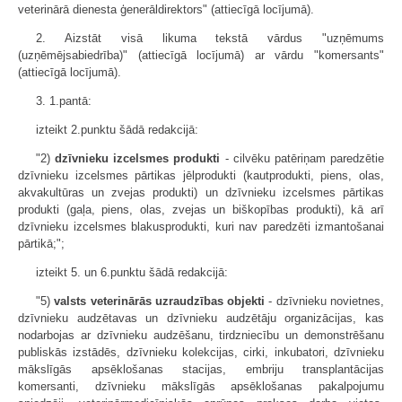
veterinārā dienesta ģenerāldirektors" (attiecīgā locījumā).
2. Aizstāt visā likuma tekstā vārdus "uzņēmums
(uzņēmējsabiedrība)" (attiecīgā locījumā) ar vārdu "komersants"
(attiecīgā locījumā).
3. 1.pantā:
izteikt 2.punktu šādā redakcijā:
"2)
dzīvnieku izcelsmes produkti
- cilvēku patēriņam paredzētie
dzīvnieku izcelsmes pārtikas jēlprodukti (kautprodukti, piens, olas,
akvakultūras un zvejas produkti) un dzīvnieku izcelsmes pārtikas
produkti (gaļa, piens, olas, zvejas un biškopības produkti), kā arī
dzīvnieku izcelsmes blakusprodukti, kuri nav paredzēti izmantošanai
pārtikā;";
izteikt 5. un 6.punktu šādā redakcijā:
"5)
valsts veterinārās uzraudzības objekti
- dzīvnieku novietnes,
dzīvnieku audzētavas un dzīvnieku audzētāju organizācijas, kas
nodarbojas ar dzīvnieku audzēšanu, tirdzniecību un demonstrēšanu
publiskās izstādēs, dzīvnieku kolekcijas, cirki, inkubatori, dzīvnieku
mākslīgās apsēklošanas stacijas, embriju transplantācijas
komersanti, dzīvnieku mākslīgās apsēklošanas pakalpojumu