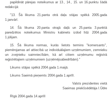
papildināt pārejas noteikumus ar 13., 14., 15. un 16.punktu šādā
redakcijā:
"13. Šā likuma 21.panta otrā daļa stājas spēkā 2005.gada
1.janvārī.
14. Šā likuma 20.panta otrajā daļā un 25.panta 3.punktā
paredzētos noteikumus Ministru kabinets izdod līdz 2004.gada
1.jūlijam.
15. Šā likuma normas, kurās lietots termins "komersants",
piemērojamas arī attiecībā uz individuālajiem uzņēmumiem, zemnieku
un zvejnieku saimniecībām, kā arī citiem uzņēmumu reģistrā
reģistrētajiem uzņēmumiem (uzņēmējsabiedrībām)."
Likums stājas spēkā 2004.gada 1.maijā.
Likums Saeimā pieņemts 2004.gada 1.aprīlī.
Valsts prezidentes vietā
Saeimas priekšsēdētāja I.Ūdre
Rīgā 2004.gada 14.aprīlī