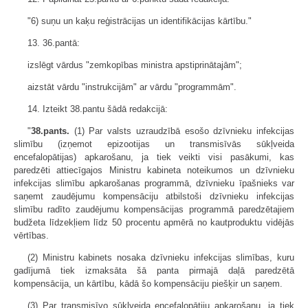
"6) suņu un kaķu reģistrācijas un identifikācijas kārtību."
13. 36.pantā:
izslēgt vārdus "zemkopības ministra apstiprinātajām";
aizstāt vārdu "instrukcijām" ar vārdu "programmām".
14. Izteikt 38.pantu šādā redakcijā:
"
38.pants.
(1) Par valsts uzraudzībā esošo dzīvnieku infekcijas
slimību (izņemot epizootijas un transmisīvās sūkļveida
encefalopātijas) apkarošanu, ja tiek veikti visi pasākumi, kas
paredzēti attiecīgajos Ministru kabineta noteikumos un dzīvnieku
infekcijas slimību apkarošanas programmā, dzīvnieku īpašnieks var
saņemt zaudējumu kompensāciju atbilstoši dzīvnieku infekcijas
slimību radīto zaudējumu kompensācijas programmā paredzētajiem
budžeta līdzekļiem līdz 50 procentu apmērā no kautproduktu vidējās
vērtības.
(2) Ministru kabinets nosaka dzīvnieku infekcijas slimības, kuru
gadījumā tiek izmaksāta šā panta pirmajā daļā paredzētā
kompensācija, un kārtību, kādā šo kompensāciju piešķir un saņem.
(3) Par transmisīvo sūkļveida encefalopātiju apkarošanu, ja tiek