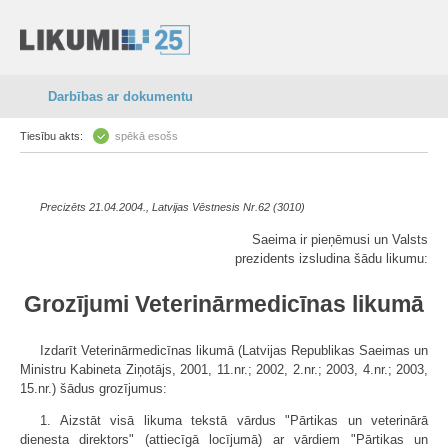
Darbības ar dokumentu
Tiesību akts:
spēkā esošs
Precizēts 21.04.2004., Latvijas Vēstnesis Nr.62 (3010)
Saeima ir pieņēmusi un Valsts
prezidents izsludina šādu likumu:
Grozījumi Veterinārmedicīnas likumā
Izdarīt Veterinārmedicīnas likumā (Latvijas Republikas Saeimas un
Ministru Kabineta Ziņotājs, 2001, 11.nr.; 2002, 2.nr.; 2003, 4.nr.; 2003,
15.nr.) šādus grozījumus:
1. Aizstāt visā likuma tekstā vārdus "Pārtikas un veterinārā
dienesta direktors" (attiecīgā locījumā) ar vārdiem "Pārtikas un