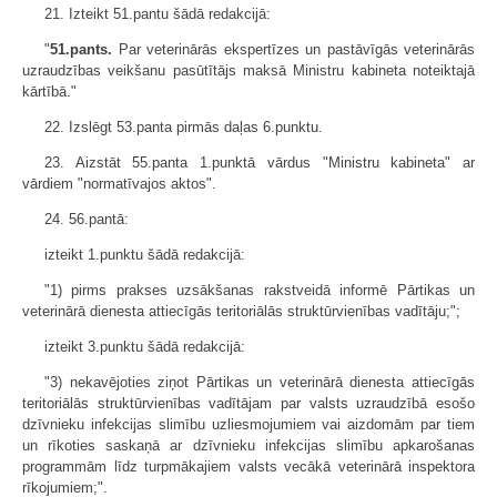
21. Izteikt 51.pantu šādā redakcijā:
"
51.pants.
Par veterinārās ekspertīzes un pastāvīgās veterinārās
uzraudzības veikšanu pasūtītājs maksā Ministru kabineta noteiktajā
kārtībā."
22. Izslēgt 53.panta pirmās daļas 6.punktu.
23. Aizstāt 55.panta 1.punktā vārdus "Ministru kabineta" ar
vārdiem "normatīvajos aktos".
24. 56.pantā:
izteikt 1.punktu šādā redakcijā:
"1) pirms prakses uzsākšanas rakstveidā informē Pārtikas un
veterinārā dienesta attiecīgās teritoriālās struktūrvienības vadītāju;";
izteikt 3.punktu šādā redakcijā:
"3) nekavējoties ziņot Pārtikas un veterinārā dienesta attiecīgās
teritoriālās struktūrvienības vadītājam par valsts uzraudzībā esošo
dzīvnieku infekcijas slimību uzliesmojumiem vai aizdomām par tiem
un rīkoties saskaņā ar dzīvnieku infekcijas slimību apkarošanas
programmām līdz turpmākajiem valsts vecākā veterinārā inspektora
rīkojumiem;".