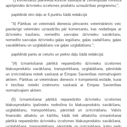
"1) komersantu plānveida kontroli saskaņā ar zemkopības ministra
apstiprināto dzīvnieku izcelsmes produktu uzraudzības programmu;";
papildināt otro daļu ar 4.punktu šādā redakcijā:
"4) Pārtikas un veterinārā dienesta pilnvarots veterinārārsts veic
pastāvīgo veterināro uzraudzību pār komersantu, kas nodarbojas ar
dzīvnieku kaušanu, nomedīto savvaļas dzīvnieku savākšanu,
nomedīto savvaļas dzīvnieku gaļas iegūšanu, gaļas sadalīšanu, gaļas
sasaldēšanu un uzglabāšanu vai gaļas uzglabāšanu.";
papildināt pantu ar ceturto un piekto daļu šādā redakcijā:
"(4) Izmantošanai pārtikā neparedzēto dzīvnieku izcelsmes
blakusproduktu savākšana, transportēšana, uzglabāšana, pārstrāde
un iznīcināšana notiek saskaņā ar Eiropas Savienības normatīvajiem
aktiem. Pārtikas un veterinārais dienests ir kompetentā iestāde, kurai
ir tiesības noteikt izņēmumu saskaņā ar Eiropas Savienības
normatīvajiem aktiem.
(5) Izmantošanai pārtikā neparedzēto dzīvnieku izcelsmes
blakusproduktu īpašnieks nodrošina šo blakusproduktu savākšanu,
uzglabāšanu, transportēšanu, pārstrādi un iznīcināšanu. Valsts
finansiālo atbalstu un kārtību, kādā tiek atbalstīta izmantošanai
pārtikā neparedzēto dzīvnieku izcelsmes blakusproduktu savākšana,
uzglabāšana, transportēšana, pārstrāde un iznīcināšana, katru gadu