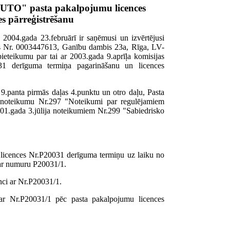
AUTO" pasta pakalpojumu licences
s pārreģistrēšanu
2004.gada 23.februārī ir saņēmusi un izvērtējusi
s Nr. 0003447613, Ganību dambis 23a, Rīga, LV-
eikumu par tai ar 2003.gada 9.aprīļa komisijas
31 derīguma termiņa pagarināšanu un licences
9.panta pirmās daļas 4.punktu un otro daļu, Pasta
a noteikumu Nr.297 "Noteikumi par regulējamiem
01.gada 3.jūlija noteikumiem Nr.299 "Sabiedrisko
icences Nr.P20031 derīguma termiņu uz laiku no
i ar numuru P20031/1.
ci ar Nr.P20031/1.
 Nr.P20031/1 pēc pasta pakalpojumu licences