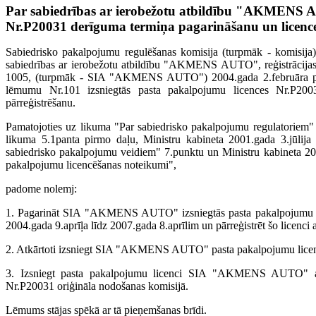
Par sabiedrības ar ierobežotu atbildību "AKMENS 
Nr.P20031 derīguma termiņa pagarināšanu un licence
Sabiedrisko pakalpojumu regulēšanas komisija (turpmāk - komisija) 
sabiedrības ar ierobežotu atbildību "AKMENS AUTO", reģistrācija
1005, (turpmāk - SIA "AKMENS AUTO") 2004.gada 2.februāra piet
lēmumu Nr.101 izsniegtās pasta pakalpojumu licences Nr.P200
pārreģistrēšanu.
Pamatojoties uz likuma "Par sabiedrisko pakalpojumu regulatoriem" 
likuma 5.1panta pirmo daļu, Ministru kabineta 2001.gada 3.jūlij
sabiedrisko pakalpojumu veidiem" 7.punktu un Ministru kabineta 20
pakalpojumu licencēšanas noteikumi",
padome nolemj:
1. Pagarināt SIA "AKMENS AUTO" izsniegtās pasta pakalpojumu l
2004.gada 9.aprīļa līdz 2007.gada 8.aprīlim un pārreģistrēt šo licenc
2. Atkārtoti izsniegt SIA "AKMENS AUTO" pasta pakalpojumu licen
3. Izsniegt pasta pakalpojumu licenci SIA "AKMENS AUTO" ar
Nr.P20031 oriģināla nodošanas komisijā.
Lēmums stājas spēkā ar tā pieņemšanas brīdi.