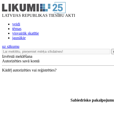
LATVIJAS REPUBLIKAS TIESĪBU AKTI
veidi
tēmas
visvairāk skatītie
jaunākie
uz sākumu
Izvērstā meklēšana
Autorizēties savā kontā
Kādēļ autorizēties vai reģistrēties?
Sabiedrisko pakalpojumu