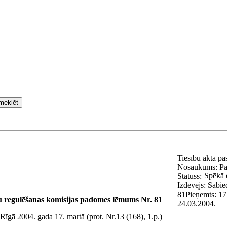
meklēt
Tiesību akta p
Nosaukums:
Pa
Spēkā 
Statuss:
Izdevējs:
Sabie
81
Pieņemts:
17
 regulēšanas komisijas padomes lēmums Nr. 81
24.03.2004.
Rīgā 2004. gada 17. martā (prot. Nr.13 (168), 1.p.)