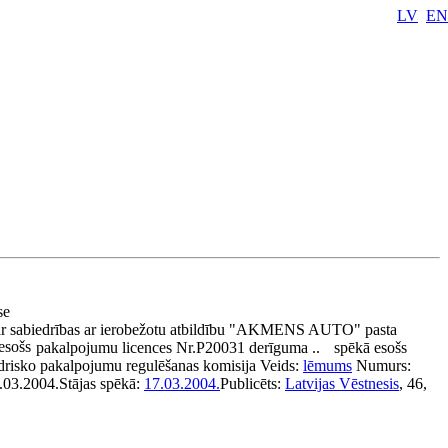
LV
EN
ase
r sabiedrības ar ierobežotu atbildību "AKMENS AUTO" pasta
esošs
pakalpojumu licences Nr.P20031 derīguma ..
spēkā esošs
drisko pakalpojumu regulēšanas komisija
Veids:
lēmums
Numurs:
.03.2004.
Stājas spēkā:
17.03.2004.
Publicēts:
Latvijas Vēstnesis
, 46,