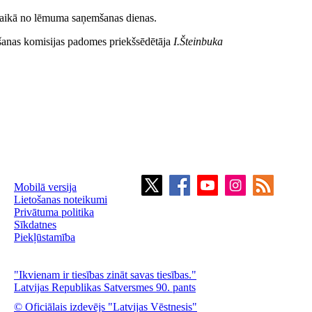
 laikā no lēmuma saņemšanas dienas.
šanas komisijas padomes priekšsēdētāja
I.Šteinbuka
Mobilā versija
Lietošanas noteikumi
Privātuma politika
Sīkdatnes
Piekļūstamība
"Ikvienam ir tiesības zināt savas tiesības."
Latvijas Republikas Satversmes 90. pants
© Oficiālais izdevējs "Latvijas Vēstnesis"