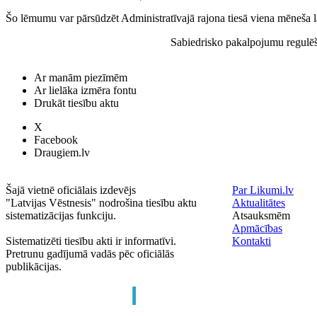
Šo lēmumu var pārsūdzēt Administratīvajā rajona tiesā viena mēneša
Sabiedrisko pakalpojumu regulē
Ar manām piezīmēm
Ar lielāka izmēra fontu
Drukāt tiesību aktu
X
Facebook
Draugiem.lv
Šajā vietnē oficiālais izdevējs
Par Likumi.lv
"Latvijas Vēstnesis" nodrošina tiesību aktu
Aktualitātes
sistematizācijas funkciju.
Atsauksmēm
Apmācības
Sistematizēti tiesību akti ir informatīvi.
Kontakti
Pretrunu gadījumā vadās pēc oficiālās
publikācijas.