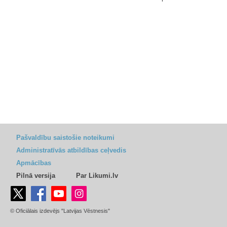
Pašvaldību saistošie noteikumi
Administratīvās atbildības ceļvedis
Apmācības
Pilnā versija
Par Likumi.lv
© Oficiālais izdevējs "Latvijas Vēstnesis"