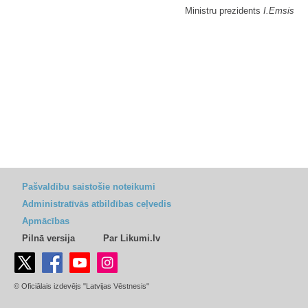
Ministru prezidents
I.Emsis
Pašvaldību saistošie noteikumi
Administratīvās atbildības ceļvedis
Apmācības
Pilnā versija
Par Likumi.lv
© Oficiālais izdevējs "Latvijas Vēstnesis"