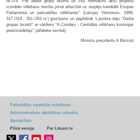
Nr.379 "Par darba grupu likumu un citu normatīvo aktu projektu
izstrādei vēlēšanu tiesību jomā attiecībā uz iespēju kandidēt Eiropas
Parlamenta un pašvaldību vēlēšanās" (Latvijas Vēstnesis, 1999,
317./318., 351./352.nr.) grozījumu un papildināt 1.punkta daļu "Darba
grupas locekļi" ar vārdiem "A.Cimdars - Centrālās vēlēšanu komisijas
priekšsēdētājs" (alfabēta secībā).
Ministru prezidents A.Bērziņš
Pašvaldību saistošie noteikumi
Administratīvās atbildības ceļvedis
Apmācības
Pilnā versija
Par Likumi.lv