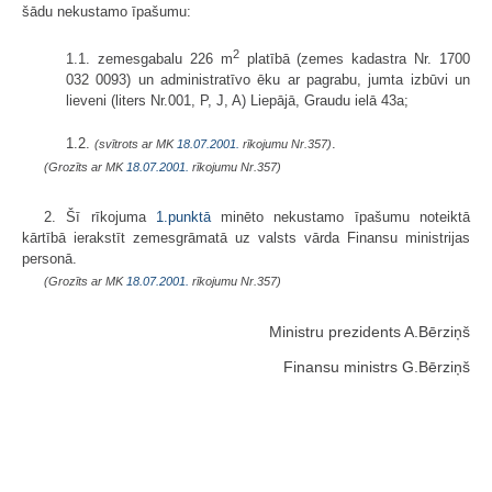
šādu nekustamo īpašumu:
2
1.1. zemesgabalu 226 m
platībā (zemes kadastra Nr. 1700
032 0093) un administratīvo ēku ar pagrabu, jumta izbūvi un
lieveni (liters Nr.001, P, J, A) Liepājā, Graudu ielā 43a;
1.2.
.
(svītrots ar MK
18.07.2001.
rīkojumu Nr.357)
(Grozīts ar MK
18.07.2001.
rīkojumu Nr.357)
2. Šī rīkojuma
1.punktā
minēto nekustamo īpašumu noteiktā
kārtībā ierakstīt zemesgrāmatā uz valsts vārda Finansu ministrijas
personā.
(Grozīts ar MK
18.07.2001.
rīkojumu Nr.357)
Ministru prezidents A.Bērziņš
Finansu ministrs G.Bērziņš