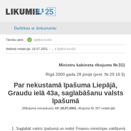
Darbības ar dokumentu
Tiesību akts:
spēkā esošs
Attēlotā redakcija: 18.07.2001. - ... /
Spēkā esošā
Ministru kabineta rīkojums Nr.311
Rīgā 2000.gada 28.jūnijā (prot. Nr.29 16.§)
Par nekustamā īpašuma Liepājā,
Graudu ielā 43a, saglabāšanu valsts
īpašumā
(Rīkojuma nosaukums MK
18.07.2001.
rīkojuma Nr.357 redakcijā)
1. Saglabāt valsts īpašumā un nodot Finansu ministrijas valdījumā