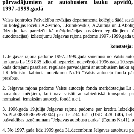
pārvadājumiem ar autobusiem lauku apvidū,
1997.-1999.gadā
Valsts kontroles Pašvaldību revīzijas departamenta kolēģija šādā sas
un kolēģijas locekļi A.Svirido, J.Rumkovskis, A.Zuitiņa un J.Āboliņš 
līdzekļu, kas paredzēti kā mērķdotācijas pasažieru regulārajiem
autodotācijas), izlietojumu Jelgavas rajona padomē 1997.-1999.gadā 
konstatēja:
1. Jelgavas rajona padome 1997.-1999.gadā saņēmusi no Valsts auto
no kuras Ls 193 835 izlietoti nepareizi, neievērojot 1996.gada 10.s
kādā dotējami pasažieru regulārie pārvadājumi ar autobusiem lauku a
LR Ministru kabineta noteikumu Nr.16 "Valsts autoceļu fonda pārv
prasības.
2. Jelgavas rajona padome Valsts autoceļu fonda mērķdotācijas Ls
izmantoja mērķiem, kuri nav saistīti ar sabiedriskā transporta p
nomaksai, iemaksām autoceļu fondā u.c.).
3. 1996.gada 19.jūlijā Jelgavas rajona padome par kredīta līdzekļi
Nr.PL/008336366/96/0004) par Ls 234 621 (USD 428 140), bet 19
pašvaldības uzņēmumam "Jelgavas autobusu parks" (līgums Nr.41), 
4. No 1997.gada līdz 1999.gada 31.decembrim Jelgavas autobusu par