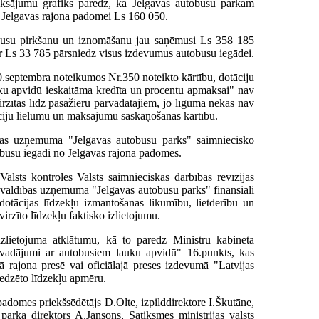
sājumu grafiks paredz, ka Jelgavas autobusu parkam
 Jelgavas rajona padomei Ls 160 050.
obusu pirkšanu un iznomāšanu jau saņēmusi Ls 358 185
r Ls 33 785 pārsniedz visus izdevumus autobusu iegādei.
septembra noteikumos Nr.350 noteikto kārtību, dotāciju
u apvidū ieskaitāma kredīta un procentu apmaksai" nav
rzītas līdz pasažieru pārvadātājiem, jo līgumā nekas nav
ciju lielumu un maksājumu saskaņošanas kārtību.
ības uzņēmuma "Jelgavas autobusu parks" saimniecisko
busu iegādi no Jelgavas rajona padomes.
alsts kontroles Valsts saimnieciskās darbības revīzijas
švaldības uzņēmuma "Jelgavas autobusu parks" finansiāli
dotācijas līdzekļu izmantošanas likumību, lietderību un
irzīto līdzekļu faktisko izlietojumu.
izlietojuma atklātumu, kā to paredz Ministru kabineta
rvadājumi ar autobusiem lauku apvidū" 16.punkts, kas
gā rajona presē vai oficiālajā preses izdevumā "Latvijas
redzēto līdzekļu apmēru.
adomes priekšsēdētājs D.Olte, izpilddirektore I.Škutāne,
 parka direktors A.Jansons, Satiksmes ministrijas valsts