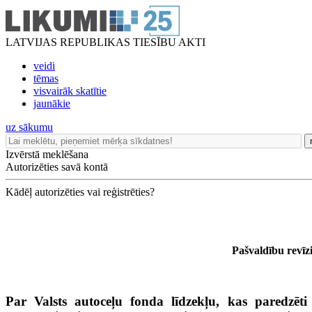
LATVIJAS REPUBLIKAS TIESĪBU AKTI
veidi
tēmas
visvairāk skatītie
jaunākie
uz sākumu
Izvērstā meklēšana
Autorizēties savā kontā
Kādēļ autorizēties vai reģistrēties?
Pašvaldību revīz
Par Valsts autoceļu fonda līdzekļu, kas paredzēti