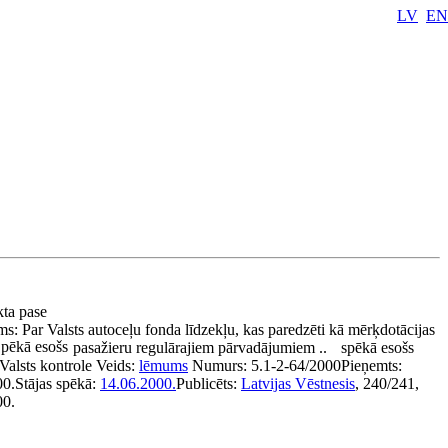
LV
EN
kta pase
ms:
Par Valsts autoceļu fonda līdzekļu, kas paredzēti kā mērķdotācijas
pēkā esošs
pasažieru regulārajiem pārvadājumiem ..
spēkā esošs
Valsts kontrole
Veids:
lēmums
Numurs:
5.1-2-64/2000
Pieņemts:
00.
Stājas spēkā:
14.06.2000.
Publicēts:
Latvijas Vēstnesis
, 240/241,
00.