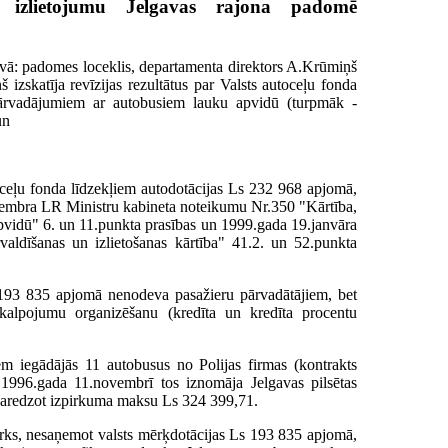
 izlietojumu Jelgavas rajona padomē
tāvā: padomes loceklis, departamenta direktors A.Krūmiņš
izskatīja revīzijas rezultātus par Valsts autoceļu fonda
 pārvadājumiem ar autobusiem lauku apvidū (turpmāk -
un
ceļu fonda līdzekļiem autodotācijas Ls 232 968 apjomā,
eptembra LR Ministru kabineta noteikumu Nr.350 "Kārtība,
pvidū" 6. un 11.punkta prasības un 1999.gada 19.janvāra
aldīšanas un izlietošanas kārtība" 41.2. un 52.punkta
 193 835 apjomā nenodeva pasažieru pārvadātājiem, bet
akalpojumu organizēšanu (kredīta un kredīta procentu
em iegādājās 11 autobusus no Polijas firmas (kontrakts
96.gada 11.novembrī tos iznomāja Jelgavas pilsētas
paredzot izpirkuma maksu Ls 324 399,71.
ks, nesaņemot valsts mērķdotācijas Ls 193 835 apjomā,