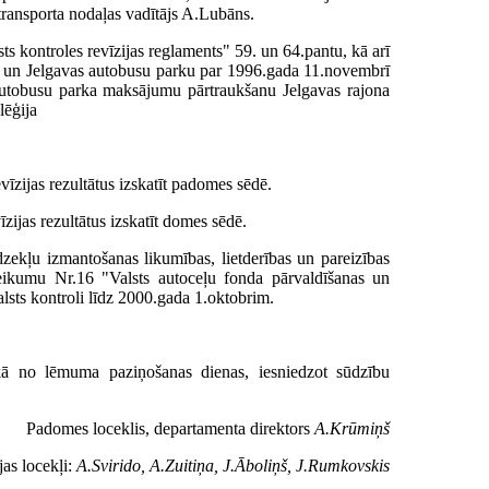
ransporta nodaļas vadītājs A.Lubāns.
s kontroles revīzijas reglaments" 59. un 64.pantu, kā arī
mi un Jelgavas autobusu parku par 1996.gada 11.novembrī
utobusu parka maksājumu pārtraukšanu Jelgavas rajona
lēģija
vīzijas rezultātus izskatīt padomes sēdē.
īzijas rezultātus izskatīt domes sēdē.
dzekļu izmantošanas likumības, lietderības un pareizības
teikumu Nr.16 "Valsts autoceļu fonda pārvaldīšanas un
lsts kontroli līdz 2000.gada 1.oktobrim.
 no lēmuma paziņošanas dienas, iesniedzot sūdzību
Padomes loceklis, departamenta direktors
A.Krūmiņš
jas locekļi:
A.Svirido, A.Zuitiņa, J.Āboliņš, J.Rumkovskis