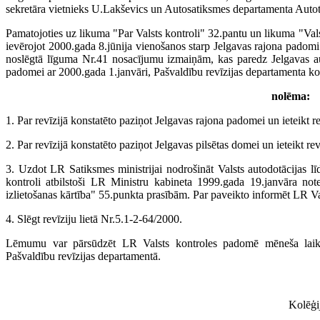
sekretāra vietnieks U.Lakševics un Autosatiksmes departamenta Autot
Pamatojoties uz likuma "Par Valsts kontroli" 32.pantu un likuma "Valst
ievērojot 2000.gada 8.jūnija vienošanos starp Jelgavas rajona pado
noslēgtā līguma Nr.41 nosacījumu izmaiņām, kas paredz Jelgavas a
padomei ar 2000.gada 1.janvāri, Pašvaldību revīzijas departamenta ko
nolēma:
1. Par revīzijā konstatēto paziņot Jelgavas rajona padomei un ieteikt re
2. Par revīzijā konstatēto paziņot Jelgavas pilsētas domei un ieteikt rev
3. Uzdot LR Satiksmes ministrijai nodrošināt Valsts autodotācijas lī
kontroli atbilstoši LR Ministru kabineta 1999.gada 19.janvāra no
izlietošanas kārtība" 55.punkta prasībām. Par paveikto informēt LR Va
4. Slēgt revīziju lietā Nr.5.1-2-64/2000.
Lēmumu var pārsūdzēt LR Valsts kontroles padomē mēneša laikā
Pašvaldību revīzijas departamentā.
Kolēģi