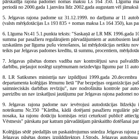
pārskaitīja rajona padomei nomas maksu Ls 164 350. Līguma mak
periodā no 2000.gada 1.janvāra līdz 2002.gada augustam vēl jāmaksā
5. Jelgavas rajona padome uz 31.12.1999. no darījuma ar 11 aut
(valsts mērķdotācijas Ls 193 835 + nomas maksa Ls 164 350), kas pa
6. Līguma Nr.41 5.1.punkta teksts: "Saskaņā ar LR MK 1996.gada 10.
summa par pasažieru regulārajiem pārvadājumiem ar autobusiem lauk
uzskatāms par līguma pušu vienošanos, lai mērķdotācijas netiktu novi
teikts par Jelgavas padomes kredītu, tā summu, procentiem, mērķdotā
7. Jelgavas pilsētas domes vadība nav kontrolējusi sava pašvald
darbību, pieļaujot noslēgt uzņēmumam neizdevīgu līgumu par 11 auto
8. LR Satiksmes ministrija nav izpildījusi 1999.gada 20.decembra V
departamenta kolēģijas lēmumu lietā "Par bezpeļņas organizācijas pa
saimnieciskās darbības revīziju", nav nodrošināta kontrole par auto
pareizību un nav izskatījusi jautājumu par Jelgavas rajona padomei nov
9. Jelgavas rajona padome nav ievērojusi autodotācijas līdzekļu 
noteikumu Nr.350 "Kārtība, kādā dotējami pasažieru regulārie pā
nosaka, ka rajonu dotāciju komisijas reizi ceturksnī publicē attiecī
Vēstnesis" pārskatu par katram pārvadātājam pārskaitīto dotēšanai pa
Kolēģijas sēdē piedalījās un paskaidrojumus sniedza Jelgavas rajona p
Jelgavas pilsētas domes izpilddirektors J.Strods, Jelgavas autobusu