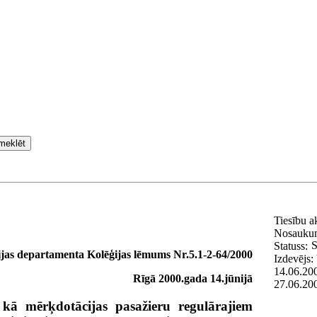
meklēt
Tiesību a
Nosauku
S
Statuss:
ijas departamenta Kolēģijas lēmums Nr.5.1-2-64/2000
Izdevējs:
14.06.20
Rīgā 2000.gada 14.jūnijā
27.06.20
 kā mērķdotācijas pasažieru regulārajiem