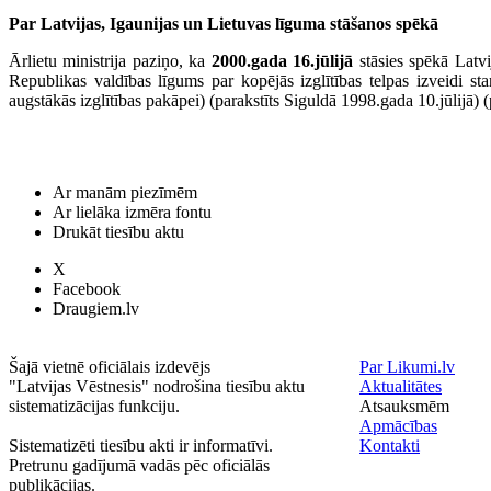
Par Latvijas, Igaunijas un Lietuvas līguma stāšanos spēkā
Ārlietu ministrija paziņo, ka
2000.gada 16.jūlijā
stāsies spēkā Latvi
Republikas valdības līgums par kopējās izglītības telpas izveidi star
augstākās izglītības pakāpei) (parakstīts Siguldā 1998.gada 10.jūlijā) 
Ar manām piezīmēm
Ar lielāka izmēra fontu
Drukāt tiesību aktu
X
Facebook
Draugiem.lv
Šajā vietnē oficiālais izdevējs
Par Likumi.lv
"Latvijas Vēstnesis" nodrošina tiesību aktu
Aktualitātes
sistematizācijas funkciju.
Atsauksmēm
Apmācības
Sistematizēti tiesību akti ir informatīvi.
Kontakti
Pretrunu gadījumā vadās pēc oficiālās
publikācijas.