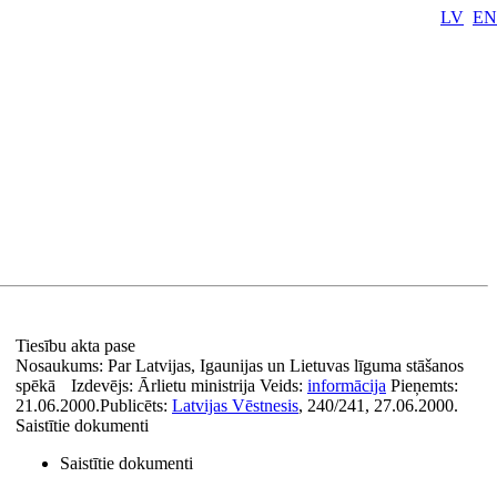
LV
EN
Tiesību akta pase
Nosaukums:
Par Latvijas, Igaunijas un Lietuvas līguma stāšanos
spēkā
Izdevējs:
Ārlietu ministrija
Veids:
informācija
Pieņemts:
21.06.2000.
Publicēts:
Latvijas Vēstnesis
, 240/241, 27.06.2000.
Saistītie dokumenti
Saistītie dokumenti