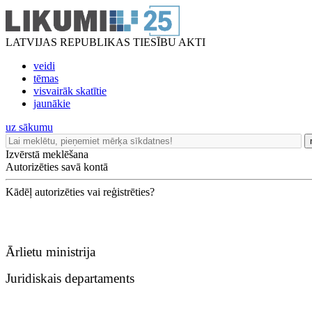
LATVIJAS REPUBLIKAS TIESĪBU AKTI
veidi
tēmas
visvairāk skatītie
jaunākie
uz sākumu
Izvērstā meklēšana
Autorizēties savā kontā
Kādēļ autorizēties vai reģistrēties?
Ārlietu ministrija
Juridiskais departaments