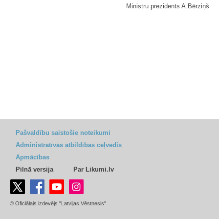
Ministru prezidents A.Bērziņš
Pašvaldību saistošie noteikumi
Administratīvās atbildības ceļvedis
Apmācības
Pilnā versija
Par Likumi.lv
© Oficiālais izdevējs "Latvijas Vēstnesis"