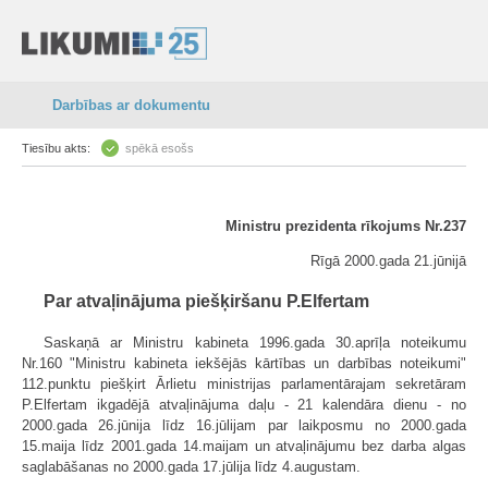
Darbības ar dokumentu
Tiesību akts:
spēkā esošs
Ministru prezidenta rīkojums Nr.237
Rīgā 2000.gada 21.jūnijā
Par atvaļinājuma piešķiršanu P.Elfertam
Saskaņā ar Ministru kabineta 1996.gada 30.aprīļa noteikumu
Nr.160 "Ministru kabineta iekšējās kārtības un darbības noteikumi"
112.punktu piešķirt Ārlietu ministrijas parlamentārajam sekretāram
P.Elfertam ikgadējā atvaļinājuma daļu - 21 kalendāra dienu - no
2000.gada 26.jūnija līdz 16.jūlijam par laikposmu no 2000.gada
15.maija līdz 2001.gada 14.maijam un atvaļinājumu bez darba algas
saglabāšanas no 2000.gada 17.jūlija līdz 4.augustam.